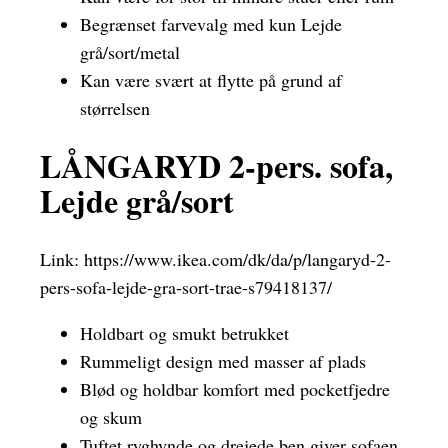
Begrænset farvevalg med kun Lejde
grå/sort/metal
Kan være svært at flytte på grund af
størrelsen
LÅNGARYD 2-pers. sofa,
Lejde grå/sort
Link:
https://www.ikea.com/dk/da/p/langaryd-2-
pers-sofa-lejde-gra-sort-trae-s79418137/
Holdbart og smukt betrukket
Rummeligt design med masser af plads
Blød og holdbar komfort med pocketfjedre
og skum
Tuftet ryghynde og drejede ben giver sofaen