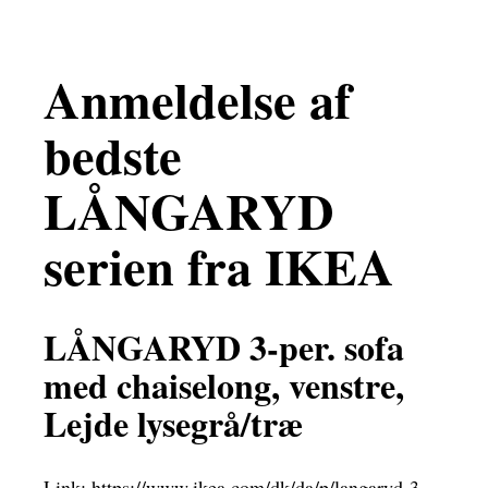
Anmeldelse af
bedste
LÅNGARYD
serien fra IKEA
LÅNGARYD 3-per. sofa
med chaiselong, venstre,
Lejde lysegrå/træ
Link:
https://www.ikea.com/dk/da/p/langaryd-3-