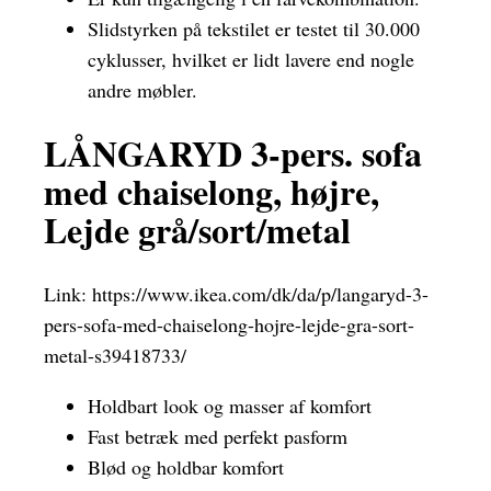
Slidstyrken på tekstilet er testet til 30.000
cyklusser, hvilket er lidt lavere end nogle
andre møbler.
LÅNGARYD 3-pers. sofa
med chaiselong, højre,
Lejde grå/sort/metal
Link:
https://www.ikea.com/dk/da/p/langaryd-3-
pers-sofa-med-chaiselong-hojre-lejde-gra-sort-
metal-s39418733/
Holdbart look og masser af komfort
Fast betræk med perfekt pasform
Blød og holdbar komfort