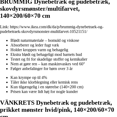
BRUMMIG Dynebetræk og pudebetræk,
skovdyrsmønster/multifarvet,
140×200/60×70 cm
Link:
https://www.ikea.com/dk/da/p/brummig-dynebetraek-og-
pudebetraek-skovdyrsmonster-multifarvet-10521151/
Blødt naturmateriale – bomuld og viskose
Absorberer og leder fugt væk
Holder kroppen varm og behagelig
Ekstra blødt og behageligt mod barnets hud
Testet og fri for skadelige stoffer og kemikalier
Nem at gøre ren – kan maskinvaskes ved 60°
Følger anbefalinger for børn over 3 år
Kan krympe op til 4%
Tåler ikke klorblegning eller kemisk rens
Kun tilgængelig i en størrelse (140×200 cm)
Prisen kan være lidt høj for nogle kunder
VÄNKRETS Dynebetræk og pudebetræk,
prikket mønster hvid/pink, 140×200/60×70
cm