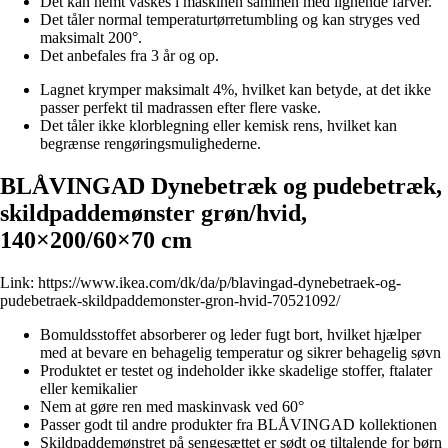
Det kan nemt vaskes i maskinen sammen med lignende farver.
Det tåler normal temperaturtørretumbling og kan stryges ved
maksimalt 200°.
Det anbefales fra 3 år og op.
Lagnet krymper maksimalt 4%, hvilket kan betyde, at det ikke
passer perfekt til madrassen efter flere vaske.
Det tåler ikke klorblegning eller kemisk rens, hvilket kan
begrænse rengøringsmulighederne.
BLÅVINGAD Dynebetræk og pudebetræk,
skildpaddemønster grøn/hvid,
140×200/60×70 cm
Link:
https://www.ikea.com/dk/da/p/blavingad-dynebetraek-og-
pudebetraek-skildpaddemonster-gron-hvid-70521092/
Bomuldsstoffet absorberer og leder fugt bort, hvilket hjælper
med at bevare en behagelig temperatur og sikrer behagelig søvn
Produktet er testet og indeholder ikke skadelige stoffer, ftalater
eller kemikalier
Nem at gøre ren med maskinvask ved 60°
Passer godt til andre produkter fra BLÅVINGAD kollektionen
Skildpaddemønstret på sengesættet er sødt og tiltalende for børn