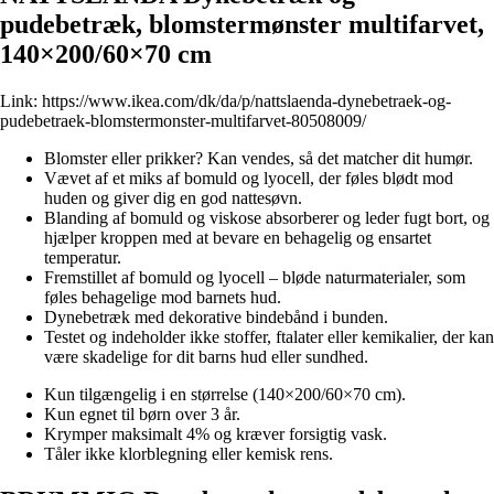
pudebetræk, blomstermønster multifarvet,
140×200/60×70 cm
Link:
https://www.ikea.com/dk/da/p/nattslaenda-dynebetraek-og-
pudebetraek-blomstermonster-multifarvet-80508009/
Blomster eller prikker? Kan vendes, så det matcher dit humør.
Vævet af et miks af bomuld og lyocell, der føles blødt mod
huden og giver dig en god nattesøvn.
Blanding af bomuld og viskose absorberer og leder fugt bort, og
hjælper kroppen med at bevare en behagelig og ensartet
temperatur.
Fremstillet af bomuld og lyocell – bløde naturmaterialer, som
føles behagelige mod barnets hud.
Dynebetræk med dekorative bindebånd i bunden.
Testet og indeholder ikke stoffer, ftalater eller kemikalier, der kan
være skadelige for dit barns hud eller sundhed.
Kun tilgængelig i en størrelse (140×200/60×70 cm).
Kun egnet til børn over 3 år.
Krymper maksimalt 4% og kræver forsigtig vask.
Tåler ikke klorblegning eller kemisk rens.