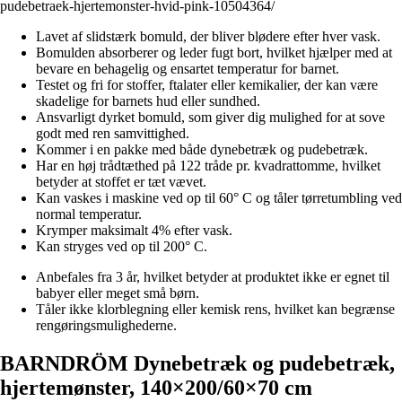
pudebetraek-hjertemonster-hvid-pink-10504364/
Lavet af slidstærk bomuld, der bliver blødere efter hver vask.
Bomulden absorberer og leder fugt bort, hvilket hjælper med at
bevare en behagelig og ensartet temperatur for barnet.
Testet og fri for stoffer, ftalater eller kemikalier, der kan være
skadelige for barnets hud eller sundhed.
Ansvarligt dyrket bomuld, som giver dig mulighed for at sove
godt med ren samvittighed.
Kommer i en pakke med både dynebetræk og pudebetræk.
Har en høj trådtæthed på 122 tråde pr. kvadrattomme, hvilket
betyder at stoffet er tæt vævet.
Kan vaskes i maskine ved op til 60° C og tåler tørretumbling ved
normal temperatur.
Krymper maksimalt 4% efter vask.
Kan stryges ved op til 200° C.
Anbefales fra 3 år, hvilket betyder at produktet ikke er egnet til
babyer eller meget små børn.
Tåler ikke klorblegning eller kemisk rens, hvilket kan begrænse
rengøringsmulighederne.
BARNDRÖM Dynebetræk og pudebetræk,
hjertemønster, 140×200/60×70 cm