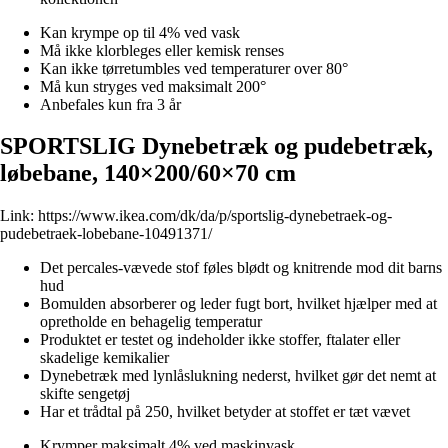
Kan krympe op til 4% ved vask
Må ikke klorbleges eller kemisk renses
Kan ikke tørretumbles ved temperaturer over 80°
Må kun stryges ved maksimalt 200°
Anbefales kun fra 3 år
SPORTSLIG Dynebetræk og pudebetræk,
løbebane, 140×200/60×70 cm
Link:
https://www.ikea.com/dk/da/p/sportslig-dynebetraek-og-
pudebetraek-lobebane-10491371/
Det percales-vævede stof føles blødt og knitrende mod dit barns
hud
Bomulden absorberer og leder fugt bort, hvilket hjælper med at
opretholde en behagelig temperatur
Produktet er testet og indeholder ikke stoffer, ftalater eller
skadelige kemikalier
Dynebetræk med lynlåslukning nederst, hvilket gør det nemt at
skifte sengetøj
Har et trådtal på 250, hvilket betyder at stoffet er tæt vævet
Krymper maksimalt 4% ved maskinvask