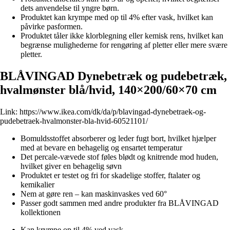
dets anvendelse til yngre børn.
Produktet kan krympe med op til 4% efter vask, hvilket kan
påvirke pasformen.
Produktet tåler ikke klorblegning eller kemisk rens, hvilket kan
begrænse mulighederne for rengøring af pletter eller mere svære
pletter.
BLÅVINGAD Dynebetræk og pudebetræk,
hvalmønster blå/hvid, 140×200/60×70 cm
Link:
https://www.ikea.com/dk/da/p/blavingad-dynebetraek-og-
pudebetraek-hvalmonster-bla-hvid-60521101/
Bomuldsstoffet absorberer og leder fugt bort, hvilket hjælper
med at bevare en behagelig og ensartet temperatur
Det percale-vævede stof føles blødt og knitrende mod huden,
hvilket giver en behagelig søvn
Produktet er testet og fri for skadelige stoffer, ftalater og
kemikalier
Nem at gøre ren – kan maskinvaskes ved 60°
Passer godt sammen med andre produkter fra BLÅVINGAD
kollektionen
Kan krympe op til 4% ved vask