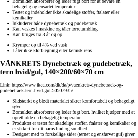
Bomulden absorberer og leder fugt bort for at bevare en
behagelig og ensartet temperatur
Testet og indeholder ikke skadelige stoffer, ftalater eller
kemikalier
Inkluderer både dynebetræk og pudebetræk
Kan vaskes i maskine og tåler tørretumbling
Kan bruges fra 3 år og op
Krymper op til 4% ved vask
Tåler ikke klorblegning eller kemisk rens
VÄNKRETS Dynebetræk og pudebetræk,
tern hvid/gul, 140×200/60×70 cm
Link:
https://www.ikea.com/dk/da/p/vaenkrets-dynebetraek-og-
pudebetraek-tern-hvid-gul-50507935/
Slidstærkt og blødt materialet sikrer komfortabelt og behageligt
søvn
Bomulden absorberer og leder fugt bort, hvilket hjælper med at
opretholde en behagelig temperatur
Produktet er testet for skadelige stoffer, ftalater og kemikalier og
er sikkert for dit barns hud og sundhed
Designet med to forskellige sider (ternet og ensfarvet gul) giver