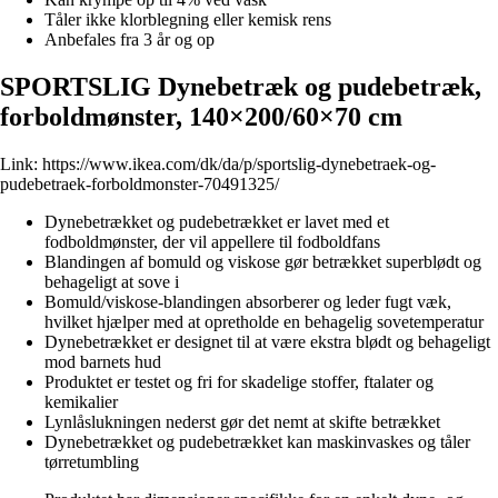
Tåler ikke klorblegning eller kemisk rens
Anbefales fra 3 år og op
SPORTSLIG Dynebetræk og pudebetræk,
forboldmønster, 140×200/60×70 cm
Link:
https://www.ikea.com/dk/da/p/sportslig-dynebetraek-og-
pudebetraek-forboldmonster-70491325/
Dynebetrækket og pudebetrækket er lavet med et
fodboldmønster, der vil appellere til fodboldfans
Blandingen af bomuld og viskose gør betrækket superblødt og
behageligt at sove i
Bomuld/viskose-blandingen absorberer og leder fugt væk,
hvilket hjælper med at opretholde en behagelig sovetemperatur
Dynebetrækket er designet til at være ekstra blødt og behageligt
mod barnets hud
Produktet er testet og fri for skadelige stoffer, ftalater og
kemikalier
Lynlåslukningen nederst gør det nemt at skifte betrækket
Dynebetrækket og pudebetrækket kan maskinvaskes og tåler
tørretumbling