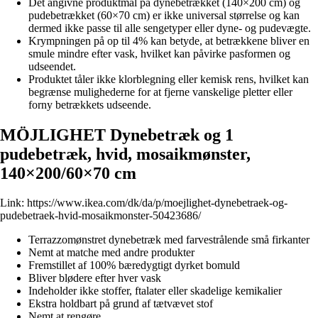
Det angivne produktmål på dynebetrækket (140×200 cm) og
pudebetrækket (60×70 cm) er ikke universal størrelse og kan
dermed ikke passe til alle sengetyper eller dyne- og pudevægte.
Krympningen på op til 4% kan betyde, at betrækkene bliver en
smule mindre efter vask, hvilket kan påvirke pasformen og
udseendet.
Produktet tåler ikke klorblegning eller kemisk rens, hvilket kan
begrænse mulighederne for at fjerne vanskelige pletter eller
forny betrækkets udseende.
MÖJLIGHET Dynebetræk og 1
pudebetræk, hvid, mosaikmønster,
140×200/60×70 cm
Link:
https://www.ikea.com/dk/da/p/moejlighet-dynebetraek-og-
pudebetraek-hvid-mosaikmonster-50423686/
Terrazzomønstret dynebetræk med farvestrålende små firkanter
Nemt at matche med andre produkter
Fremstillet af 100% bæredygtigt dyrket bomuld
Bliver blødere efter hver vask
Indeholder ikke stoffer, ftalater eller skadelige kemikalier
Ekstra holdbart på grund af tætvævet stof
Nemt at rengøre