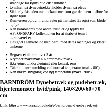
skadelige for børns hud eller sundhed
Lynlåsen på dynebetrækket holder dynen på plads
Sikker lynlås uden trækmekanisme, som gør den nem at åbne for
større børn
Rumvæsen og dyr i rumdragter på mønstret fås også som bløde
tøjdyr
Kan kombineres med andre tekstiler og tøjdyr fra
AFTONSPARV kollektionen for at skabe et tema i
børneværelset
Designet i samarbejde med børn, med deres meninger og idéer i
tankerne
Begrænset til børn over 3 år
Krymper maksimalt 4% efter maskinvask
Ikke egnet til klorblegning eller kemisk rens
Tåler kun tørretumbling ved normal temperatur (maks. 80°)
Kan kræve strygning ved høj temperatur (maks. 200°)
BARNDRÖM Dynebetræk og pudebetræk,
hjertemønster hvid/pink, 140×200/60×70
cm
Link:
https://www.ikea.com/dk/da/p/barndroem-dynebetraek-og-