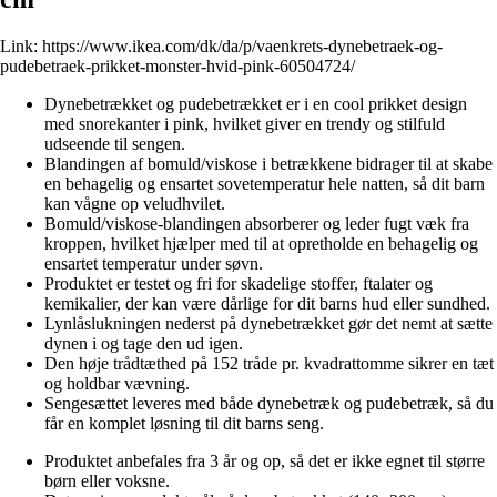
Link:
https://www.ikea.com/dk/da/p/vaenkrets-dynebetraek-og-
pudebetraek-prikket-monster-hvid-pink-60504724/
Dynebetrækket og pudebetrækket er i en cool prikket design
med snorekanter i pink, hvilket giver en trendy og stilfuld
udseende til sengen.
Blandingen af bomuld/viskose i betrækkene bidrager til at skabe
en behagelig og ensartet sovetemperatur hele natten, så dit barn
kan vågne op veludhvilet.
Bomuld/viskose-blandingen absorberer og leder fugt væk fra
kroppen, hvilket hjælper med til at opretholde en behagelig og
ensartet temperatur under søvn.
Produktet er testet og fri for skadelige stoffer, ftalater og
kemikalier, der kan være dårlige for dit barns hud eller sundhed.
Lynlåslukningen nederst på dynebetrækket gør det nemt at sætte
dynen i og tage den ud igen.
Den høje trådtæthed på 152 tråde pr. kvadrattomme sikrer en tæt
og holdbar vævning.
Sengesættet leveres med både dynebetræk og pudebetræk, så du
får en komplet løsning til dit barns seng.
Produktet anbefales fra 3 år og op, så det er ikke egnet til større
børn eller voksne.