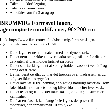
Tåler ikke klorblegning
Tåler ikke kemisk rens
Anbefales kun fra 3 år og op
BRUMMIG Formsyet lagen,
agernmønster/multifarvet, 90×200 cm
Link:
https://www.ikea.com/dk/da/p/brummig-formsyet-lagen-
agernmonster-multifarvet-30521174/
Dette lagen er nemt at matche med alle dynebetræk.
Det er nemt at trække ud over madrassen og sikkert for dit barn,
da kanten af plast holder lagenet på plads.
Det er slidstærkt og nemt at vedligeholde – vask det ved 60° og
hæng det til tørre.
Det ser pænt og glat ud, når det trækkes over madrassen, så du
behøver ikke at stryge det.
Det er lavet af 100% bomuld, et blødt og naturligt materiale, som
føles blødt mod barnets hud og bliver blødere efter hver vask.
Det er testet og indeholder ikke skadelige stoffer, ftalater eller
kemikalier.
Det har en elastisk kant langs hele lagnet, der passer til
madrasser, der er maksimalt 10 cm tykke.