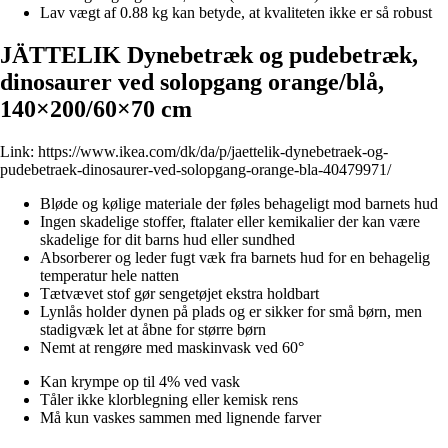
Lav vægt af 0.88 kg kan betyde, at kvaliteten ikke er så robust
JÄTTELIK Dynebetræk og pudebetræk,
dinosaurer ved solopgang orange/blå,
140×200/60×70 cm
Link:
https://www.ikea.com/dk/da/p/jaettelik-dynebetraek-og-
pudebetraek-dinosaurer-ved-solopgang-orange-bla-40479971/
Bløde og kølige materiale der føles behageligt mod barnets hud
Ingen skadelige stoffer, ftalater eller kemikalier der kan være
skadelige for dit barns hud eller sundhed
Absorberer og leder fugt væk fra barnets hud for en behagelig
temperatur hele natten
Tætvævet stof gør sengetøjet ekstra holdbart
Lynlås holder dynen på plads og er sikker for små børn, men
stadigvæk let at åbne for større børn
Nemt at rengøre med maskinvask ved 60°
Kan krympe op til 4% ved vask
Tåler ikke klorblegning eller kemisk rens
Må kun vaskes sammen med lignende farver