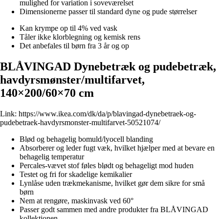
mulighed for variation i soveværelset
Dimensionerne passer til standard dyne og pude størrelser
Kan krympe op til 4% ved vask
Tåler ikke klorblegning og kemisk rens
Det anbefales til børn fra 3 år og op
BLÅVINGAD Dynebetræk og pudebetræk,
havdyrsmønster/multifarvet,
140×200/60×70 cm
Link:
https://www.ikea.com/dk/da/p/blavingad-dynebetraek-og-
pudebetraek-havdyrsmonster-multifarvet-50521074/
Blød og behagelig bomuld/lyocell blanding
Absorberer og leder fugt væk, hvilket hjælper med at bevare en
behagelig temperatur
Percales-vævet stof føles blødt og behageligt mod huden
Testet og fri for skadelige kemikalier
Lynlåse uden trækmekanisme, hvilket gør dem sikre for små
børn
Nem at rengøre, maskinvask ved 60°
Passer godt sammen med andre produkter fra BLÅVINGAD
kollektionen