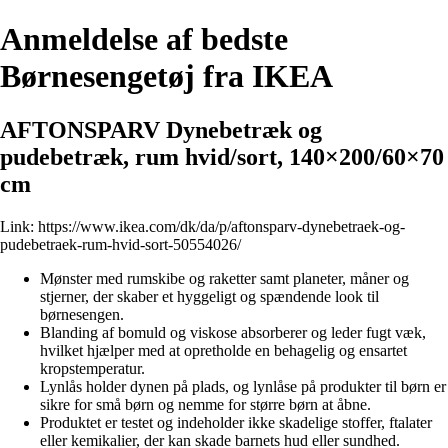
Anmeldelse af bedste
Børnesengetøj fra IKEA
AFTONSPARV Dynebetræk og
pudebetræk, rum hvid/sort, 140×200/60×70
cm
Link:
https://www.ikea.com/dk/da/p/aftonsparv-dynebetraek-og-
pudebetraek-rum-hvid-sort-50554026/
Mønster med rumskibe og raketter samt planeter, måner og
stjerner, der skaber et hyggeligt og spændende look til
børnesengen.
Blanding af bomuld og viskose absorberer og leder fugt væk,
hvilket hjælper med at opretholde en behagelig og ensartet
kropstemperatur.
Lynlås holder dynen på plads, og lynlåse på produkter til børn er
sikre for små børn og nemme for større børn at åbne.
Produktet er testet og indeholder ikke skadelige stoffer, ftalater
eller kemikalier, der kan skade barnets hud eller sundhed.