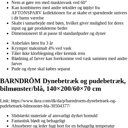
Nem at gøre ren med maskinvask ved 60°
Kan kombineres med andre tekstiler og tøjdyr fra
AFTONSPARV kollektionen for at skabe et spændende univers
i dit barns værelse
Skabt i samarbejde med børn, hvilket giver mulighed for deres
input og gør produkterne bedre
Dimensioneret til at passe til standardpuder og dyner
Anbefales først fra 3 år
Krymper maksimalt 4% ved vask
Tåler ikke klorblegning eller kemisk rens
Blødning af farver kan forekomme ved vask sammen med andre
farver
Pude og dyne skal købes separat
BARNDRÖM Dynebetræk og pudebetræk,
bilmønster/blå, 140×200/60×70 cm
Link:
https://www.ikea.com/dk/da/p/barndroem-dynebetraek-og-
pudebetraek-bilmonster-bla-30504377/
Slidstærkt materiale af ansvarligt dyrket bomuld
Fantastisk blødt og behageligt
Absorberer og leder fugt bort for en behagelig temperatur