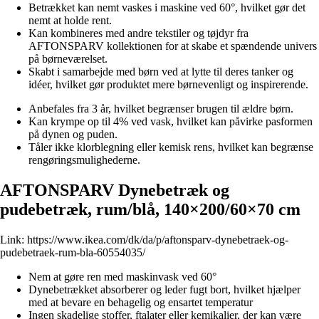
Betrækket kan nemt vaskes i maskine ved 60°, hvilket gør det
nemt at holde rent.
Kan kombineres med andre tekstiler og tøjdyr fra
AFTONSPARV kollektionen for at skabe et spændende univers
på børneværelset.
Skabt i samarbejde med børn ved at lytte til deres tanker og
idéer, hvilket gør produktet mere børnevenligt og inspirerende.
Anbefales fra 3 år, hvilket begrænser brugen til ældre børn.
Kan krympe op til 4% ved vask, hvilket kan påvirke pasformen
på dynen og puden.
Tåler ikke klorblegning eller kemisk rens, hvilket kan begrænse
rengøringsmulighederne.
AFTONSPARV Dynebetræk og
pudebetræk, rum/blå, 140×200/60×70 cm
Link:
https://www.ikea.com/dk/da/p/aftonsparv-dynebetraek-og-
pudebetraek-rum-bla-60554035/
Nem at gøre ren med maskinvask ved 60°
Dynebetrækket absorberer og leder fugt bort, hvilket hjælper
med at bevare en behagelig og ensartet temperatur
Ingen skadelige stoffer, ftalater eller kemikalier, der kan være