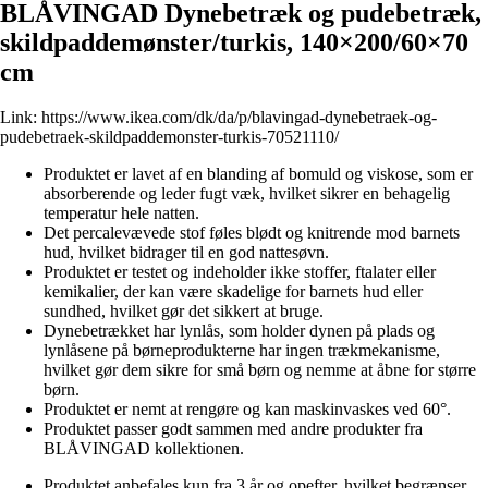
BLÅVINGAD Dynebetræk og pudebetræk,
skildpaddemønster/turkis, 140×200/60×70
cm
Link:
https://www.ikea.com/dk/da/p/blavingad-dynebetraek-og-
pudebetraek-skildpaddemonster-turkis-70521110/
Produktet er lavet af en blanding af bomuld og viskose, som er
absorberende og leder fugt væk, hvilket sikrer en behagelig
temperatur hele natten.
Det percalevævede stof føles blødt og knitrende mod barnets
hud, hvilket bidrager til en god nattesøvn.
Produktet er testet og indeholder ikke stoffer, ftalater eller
kemikalier, der kan være skadelige for barnets hud eller
sundhed, hvilket gør det sikkert at bruge.
Dynebetrækket har lynlås, som holder dynen på plads og
lynlåsene på børneprodukterne har ingen trækmekanisme,
hvilket gør dem sikre for små børn og nemme at åbne for større
børn.
Produktet er nemt at rengøre og kan maskinvaskes ved 60°.
Produktet passer godt sammen med andre produkter fra
BLÅVINGAD kollektionen.
Produktet anbefales kun fra 3 år og opefter, hvilket begrænser