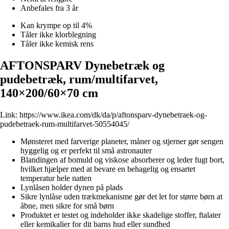
Anbefales fra 3 år
Kan krympe op til 4%
Tåler ikke klorblegning
Tåler ikke kemisk rens
AFTONSPARV Dynebetræk og
pudebetræk, rum/multifarvet,
140×200/60×70 cm
Link:
https://www.ikea.com/dk/da/p/aftonsparv-dynebetraek-og-
pudebetraek-rum-multifarvet-50554045/
Mønsteret med farverige planeter, måner og stjerner gør sengen
hyggelig og er perfekt til små astronauter
Blandingen af bomuld og viskose absorberer og leder fugt bort,
hvilket hjælper med at bevare en behagelig og ensartet
temperatur hele natten
Lynlåsen holder dynen på plads
Sikre lynlåse uden trækmekanisme gør det let for større børn at
åbne, men sikre for små børn
Produktet er testet og indeholder ikke skadelige stoffer, ftalater
eller kemikalier for dit barns hud eller sundhed