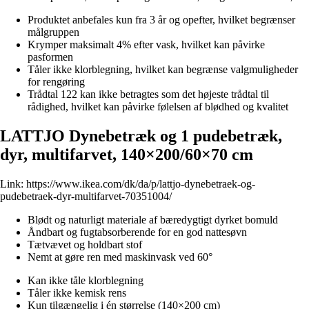
Produktet anbefales kun fra 3 år og opefter, hvilket begrænser
målgruppen
Krymper maksimalt 4% efter vask, hvilket kan påvirke
pasformen
Tåler ikke klorblegning, hvilket kan begrænse valgmuligheder
for rengøring
Trådtal 122 kan ikke betragtes som det højeste trådtal til
rådighed, hvilket kan påvirke følelsen af blødhed og kvalitet
LATTJO Dynebetræk og 1 pudebetræk,
dyr, multifarvet, 140×200/60×70 cm
Link:
https://www.ikea.com/dk/da/p/lattjo-dynebetraek-og-
pudebetraek-dyr-multifarvet-70351004/
Blødt og naturligt materiale af bæredygtigt dyrket bomuld
Åndbart og fugtabsorberende for en god nattesøvn
Tætvævet og holdbart stof
Nemt at gøre ren med maskinvask ved 60°
Kan ikke tåle klorblegning
Tåler ikke kemisk rens
Kun tilgængelig i én størrelse (140×200 cm)