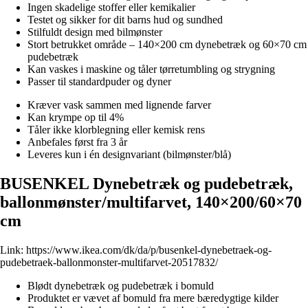
Ingen skadelige stoffer eller kemikalier
Testet og sikker for dit barns hud og sundhed
Stilfuldt design med bilmønster
Stort betrukket område – 140×200 cm dynebetræk og 60×70 cm
pudebetræk
Kan vaskes i maskine og tåler tørretumbling og strygning
Passer til standardpuder og dyner
Kræver vask sammen med lignende farver
Kan krympe op til 4%
Tåler ikke klorblegning eller kemisk rens
Anbefales først fra 3 år
Leveres kun i én designvariant (bilmønster/blå)
BUSENKEL Dynebetræk og pudebetræk,
ballonmønster/multifarvet, 140×200/60×70
cm
Link:
https://www.ikea.com/dk/da/p/busenkel-dynebetraek-og-
pudebetraek-ballonmonster-multifarvet-20517832/
Blødt dynebetræk og pudebetræk i bomuld
Produktet er vævet af bomuld fra mere bæredygtige kilder