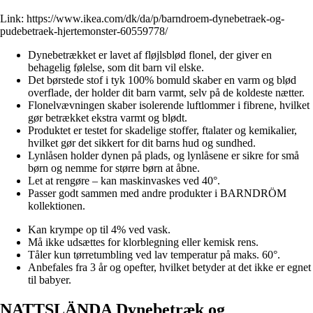
Link:
https://www.ikea.com/dk/da/p/barndroem-dynebetraek-og-
pudebetraek-hjertemonster-60559778/
Dynebetrækket er lavet af fløjlsblød flonel, der giver en
behagelig følelse, som dit barn vil elske.
Det børstede stof i tyk 100% bomuld skaber en varm og blød
overflade, der holder dit barn varmt, selv på de koldeste nætter.
Flonelvævningen skaber isolerende luftlommer i fibrene, hvilket
gør betrækket ekstra varmt og blødt.
Produktet er testet for skadelige stoffer, ftalater og kemikalier,
hvilket gør det sikkert for dit barns hud og sundhed.
Lynlåsen holder dynen på plads, og lynlåsene er sikre for små
børn og nemme for større børn at åbne.
Let at rengøre – kan maskinvaskes ved 40°.
Passer godt sammen med andre produkter i BARNDRÖM
kollektionen.
Kan krympe op til 4% ved vask.
Må ikke udsættes for klorblegning eller kemisk rens.
Tåler kun tørretumbling ved lav temperatur på maks. 60°.
Anbefales fra 3 år og opefter, hvilket betyder at det ikke er egnet
til babyer.
NATTSLÄNDA Dynebetræk og