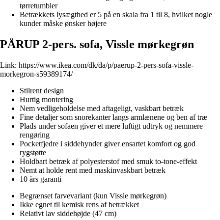
tørretumbler
Betrækkets lysægthed er 5 på en skala fra 1 til 8, hvilket nogle
kunder måske ønsker højere
PÄRUP 2-pers. sofa, Vissle mørkegrøn
Link:
https://www.ikea.com/dk/da/p/paerup-2-pers-sofa-vissle-
morkegron-s59389174/
Stilrent design
Hurtig montering
Nem vedligeholdelse med aftageligt, vaskbart betræk
Fine detaljer som snorekanter langs armlænene og ben af træ
Plads under sofaen giver et mere luftigt udtryk og nemmere
rengøring
Pocketfjedre i siddehynder giver ensartet komfort og god
rygstøtte
Holdbart betræk af polyesterstof med smuk to-tone-effekt
Nemt at holde rent med maskinvaskbart betræk
10 års garanti
Begrænset farvevariant (kun Vissle mørkegrøn)
Ikke egnet til kemisk rens af betrækket
Relativt lav siddehøjde (47 cm)