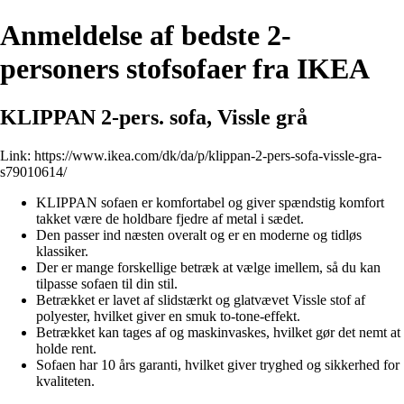
Anmeldelse af bedste 2-
personers stofsofaer fra IKEA
KLIPPAN 2-pers. sofa, Vissle grå
Link:
https://www.ikea.com/dk/da/p/klippan-2-pers-sofa-vissle-gra-
s79010614/
KLIPPAN sofaen er komfortabel og giver spændstig komfort
takket være de holdbare fjedre af metal i sædet.
Den passer ind næsten overalt og er en moderne og tidløs
klassiker.
Der er mange forskellige betræk at vælge imellem, så du kan
tilpasse sofaen til din stil.
Betrækket er lavet af slidstærkt og glatvævet Vissle stof af
polyester, hvilket giver en smuk to-tone-effekt.
Betrækket kan tages af og maskinvaskes, hvilket gør det nemt at
holde rent.
Sofaen har 10 års garanti, hvilket giver tryghed og sikkerhed for
kvaliteten.