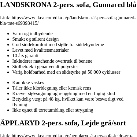
LANDSKRONA 2-pers. sofa, Gunnared blå
Link:
https://www.ikea.com/dk/da/p/landskrona-2-pers-sofa-gunnared-
bla-trae-s69393415/
Varm og indbydende
Smukt og stilrent design
God siddekomfort med støtte fra siddehynderne
Lavet med kvalitetsmaterialer
10 års garanti
Inkluderer matchende overtræk til benene
Stofbetræk i genanvendt polyester
Varig holdbarhed med en slidstyrke på 50.000 cyklusser
Kan ikke vaskes
Tåler ikke klorblegning eller kemisk rens
Kræver støvsugning og rengøring med en fugtig klud
Betydelig vægt på 48 kg, hvilket kan være besværligt ved
flytning
Ikke egnet til tørretumbling eller strygning
ÄPPLARYD 2-pers. sofa, Lejde grå/sort
Link:
https://www.ikea.com/dk/da/p/aepplaryd-2-pers-sofa-lejde-gra-