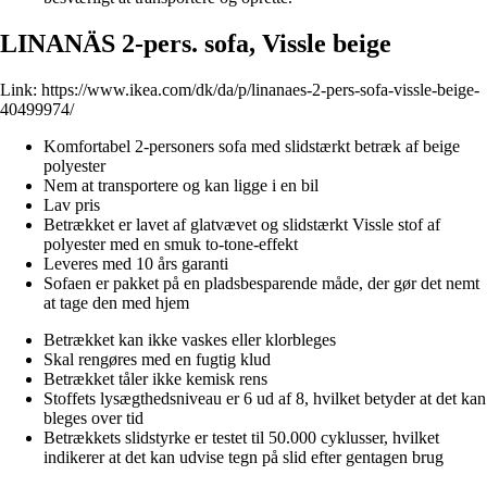
LINANÄS 2-pers. sofa, Vissle beige
Link:
https://www.ikea.com/dk/da/p/linanaes-2-pers-sofa-vissle-beige-
40499974/
Komfortabel 2-personers sofa med slidstærkt betræk af beige
polyester
Nem at transportere og kan ligge i en bil
Lav pris
Betrækket er lavet af glatvævet og slidstærkt Vissle stof af
polyester med en smuk to-tone-effekt
Leveres med 10 års garanti
Sofaen er pakket på en pladsbesparende måde, der gør det nemt
at tage den med hjem
Betrækket kan ikke vaskes eller klorbleges
Skal rengøres med en fugtig klud
Betrækket tåler ikke kemisk rens
Stoffets lysægthedsniveau er 6 ud af 8, hvilket betyder at det kan
bleges over tid
Betrækkets slidstyrke er testet til 50.000 cyklusser, hvilket
indikerer at det kan udvise tegn på slid efter gentagen brug