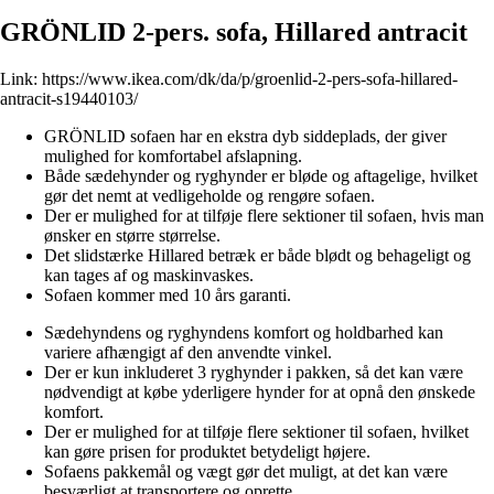
GRÖNLID 2-pers. sofa, Hillared antracit
Link:
https://www.ikea.com/dk/da/p/groenlid-2-pers-sofa-hillared-
antracit-s19440103/
GRÖNLID sofaen har en ekstra dyb siddeplads, der giver
mulighed for komfortabel afslapning.
Både sædehynder og ryghynder er bløde og aftagelige, hvilket
gør det nemt at vedligeholde og rengøre sofaen.
Der er mulighed for at tilføje flere sektioner til sofaen, hvis man
ønsker en større størrelse.
Det slidstærke Hillared betræk er både blødt og behageligt og
kan tages af og maskinvaskes.
Sofaen kommer med 10 års garanti.
Sædehyndens og ryghyndens komfort og holdbarhed kan
variere afhængigt af den anvendte vinkel.
Der er kun inkluderet 3 ryghynder i pakken, så det kan være
nødvendigt at købe yderligere hynder for at opnå den ønskede
komfort.
Der er mulighed for at tilføje flere sektioner til sofaen, hvilket
kan gøre prisen for produktet betydeligt højere.
Sofaens pakkemål og vægt gør det muligt, at det kan være
besværligt at transportere og oprette.