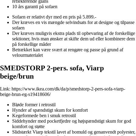
reflekterende glans
10 års garanti på sofaen
Sofaen er relativt dyr med en pris på 5.899.-
Der kræves en vis mængde selvindsats for at designe og tilpasse
sofaen
Der kræves muligvis ekstra plads til opbevaring af de forskellige
sektioner, hvis man ønsker at skifte dem ud eller kombinere dem
på forskellige måder
Betrækket kan være svært at rengøre og passe på grund af
velourmaterialet
SMEDSTORP 2-pers. sofa, Viarp
beige/brun
Link:
https://www.ikea.com/dk/da/p/smedstorp-2-pers-sofa-viarp-
beige-brun-eg-s19418606/
Bløde former i retrostil
Hynder af spændstigt skum for komfort
Kegeformede ben i smuk retrostil
Siddehynder med pocketfjedre og højspændstigt skum for god
komfort og støtte
Slidstærkt Viarp tekstil lavet af bomuld og genanvendt polyester,