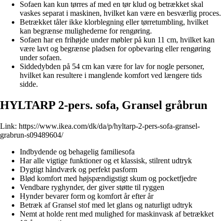
Sofaen kan kun tørres af med en tør klud og betrækket skal
vaskes separat i maskinen, hvilket kan være en besværlig proces.
Betrækket tåler ikke klorblegning eller tørretumbling, hvilket
kan begrænse mulighederne for rengøring.
Sofaen har en frihøjde under møbler på kun 11 cm, hvilket kan
være lavt og begrænse pladsen for opbevaring eller rengøring
under sofaen.
Siddedybden på 54 cm kan være for lav for nogle personer,
hvilket kan resultere i manglende komfort ved længere tids
sidde.
HYLTARP 2-pers. sofa, Gransel gråbrun
Link:
https://www.ikea.com/dk/da/p/hyltarp-2-pers-sofa-gransel-
grabrun-s09489604/
Indbydende og behagelig familiesofa
Har alle vigtige funktioner og et klassisk, stilrent udtryk
Dygtigt håndværk og perfekt pasform
Blød komfort med højspændigstigt skum og pocketfjedre
Vendbare ryghynder, der giver støtte til ryggen
Hynder bevarer form og komfort år efter år
Betræk af Gransel stof med let glans og naturligt udtryk
Nemt at holde rent med mulighed for maskinvask af betrækket