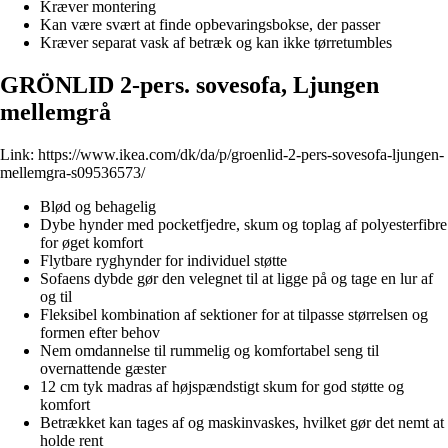
Kræver montering
Kan være svært at finde opbevaringsbokse, der passer
Kræver separat vask af betræk og kan ikke tørretumbles
GRÖNLID 2-pers. sovesofa, Ljungen
mellemgrå
Link:
https://www.ikea.com/dk/da/p/groenlid-2-pers-sovesofa-ljungen-
mellemgra-s09536573/
Blød og behagelig
Dybe hynder med pocketfjedre, skum og toplag af polyesterfibre
for øget komfort
Flytbare ryghynder for individuel støtte
Sofaens dybde gør den velegnet til at ligge på og tage en lur af
og til
Fleksibel kombination af sektioner for at tilpasse størrelsen og
formen efter behov
Nem omdannelse til rummelig og komfortabel seng til
overnattende gæster
12 cm tyk madras af højspændstigt skum for god støtte og
komfort
Betrækket kan tages af og maskinvaskes, hvilket gør det nemt at
holde rent