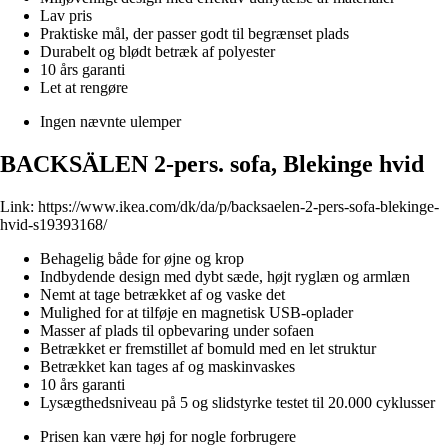
Lav pris
Praktiske mål, der passer godt til begrænset plads
Durabelt og blødt betræk af polyester
10 års garanti
Let at rengøre
Ingen nævnte ulemper
BACKSÄLEN 2-pers. sofa, Blekinge hvid
Link:
https://www.ikea.com/dk/da/p/backsaelen-2-pers-sofa-blekinge-
hvid-s19393168/
Behagelig både for øjne og krop
Indbydende design med dybt sæde, højt ryglæn og armlæn
Nemt at tage betrækket af og vaske det
Mulighed for at tilføje en magnetisk USB-oplader
Masser af plads til opbevaring under sofaen
Betrækket er fremstillet af bomuld med en let struktur
Betrækket kan tages af og maskinvaskes
10 års garanti
Lysægthedsniveau på 5 og slidstyrke testet til 20.000 cyklusser
Prisen kan være høj for nogle forbrugere