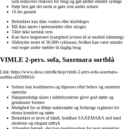
som reducerer risikoen for fnug og gør pletter mindre synlige
Høje ben gør det nemt at gøre rent under sofaen
10 års garanti
Betrækket kan ikke vaskes eller klorbleges
Må ikke tørres i tørretumbler eller stryges
Tåler ikke kemisk rens
Kan have begrænset lysægthed (evnen til at modstå falmning)
Slidstyrke testet til 30.000 cyklusser, hvilket kan være mindre
end nogle andre møbler til daglig brug
VIMLE 2-pers. sofa, Saxemara sortblå
Link:
https://www.ikea.com/dk/da/p/vimle-2-pers-sofa-saxemara-
sortbla-s69399016/
Sofaen kan kombineres og tilpasses efter behov og rummets
størrelse
Højspændstigt skum i siddehynderne giver god støtte og
gendanner formen
Mulighed for at tilføje nakkestøtte og forlænge ryglænet for
ekstra komfort og støtte
Betrækket er lavet af blødt, holdbart SAXEMARA stof med
moderne og elegant udtryk
Aftageligt betræk, der kan maskinvaskes for nem rengøring