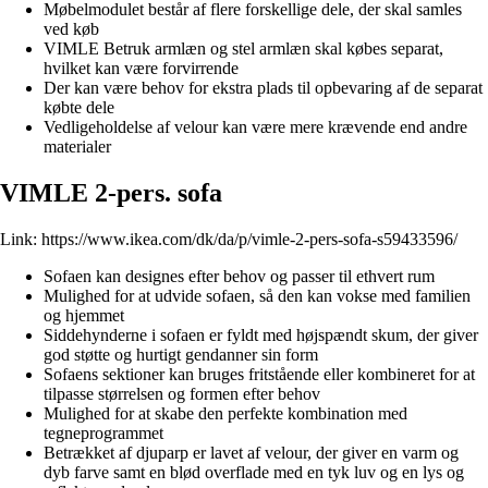
Møbelmodulet består af flere forskellige dele, der skal samles
ved køb
VIMLE Betruk armlæn og stel armlæn skal købes separat,
hvilket kan være forvirrende
Der kan være behov for ekstra plads til opbevaring af de separat
købte dele
Vedligeholdelse af velour kan være mere krævende end andre
materialer
VIMLE 2-pers. sofa
Link:
https://www.ikea.com/dk/da/p/vimle-2-pers-sofa-s59433596/
Sofaen kan designes efter behov og passer til ethvert rum
Mulighed for at udvide sofaen, så den kan vokse med familien
og hjemmet
Siddehynderne i sofaen er fyldt med højspændt skum, der giver
god støtte og hurtigt gendanner sin form
Sofaens sektioner kan bruges fritstående eller kombineret for at
tilpasse størrelsen og formen efter behov
Mulighed for at skabe den perfekte kombination med
tegneprogrammet
Betrækket af djuparp er lavet af velour, der giver en varm og
dyb farve samt en blød overflade med en tyk luv og en lys og