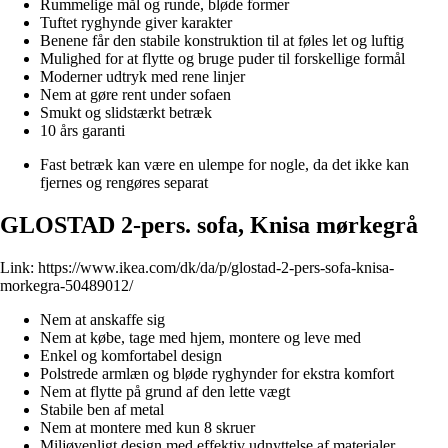
Rummelige mål og runde, bløde former
Tuftet ryghynde giver karakter
Benene får den stabile konstruktion til at føles let og luftig
Mulighed for at flytte og bruge puder til forskellige formål
Moderner udtryk med rene linjer
Nem at gøre rent under sofaen
Smukt og slidstærkt betræk
10 års garanti
Fast betræk kan være en ulempe for nogle, da det ikke kan
fjernes og rengøres separat
GLOSTAD 2-pers. sofa, Knisa mørkegrå
Link:
https://www.ikea.com/dk/da/p/glostad-2-pers-sofa-knisa-
morkegra-50489012/
Nem at anskaffe sig
Nem at købe, tage med hjem, montere og leve med
Enkel og komfortabel design
Polstrede armlæn og bløde ryghynder for ekstra komfort
Nem at flytte på grund af den lette vægt
Stabile ben af metal
Nem at montere med kun 8 skruer
Miljøvenligt design med effektiv udnyttelse af materialer