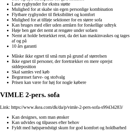
Løse ryghynder for ekstra støtte
Mulighed for at skabe sin egen personlige kombination
Flytbare ryghynder til fleksibilitet og komfort
Mulighed for at tilføje sektioner for en større sofa
Kan bruges med eller uden armlæn for forskellige udtryk
Høje ben gør det nemt at rengøre under sofaen
Nemt at holde betrækket rent, da det kan maskinvaskes og tages
af og på
10 års garanti
Måske ikke egnet til små rum på grund af størrelsen
Ikke egnet til personer, der foretrækker en mere oprejst
siddeposition
Skal samles ved køb
Begrænset farve- og stofvalg
Prisen kan være for høj for nogle købere
VIMLE 2-pers. sofa
Link:
https://www.ikea.com/dk/da/p/vimle-2-pers-sofa-s99434283/
Kan designes, som man ønsker
Kan udvides og tilpasses efter behov
Fyldt med højspændstigt skum for god komfort og holdbarhed