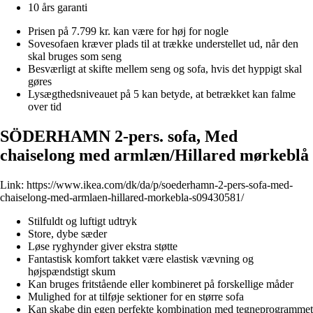
10 års garanti
Prisen på 7.799 kr. kan være for høj for nogle
Sovesofaen kræver plads til at trække understellet ud, når den
skal bruges som seng
Besværligt at skifte mellem seng og sofa, hvis det hyppigt skal
gøres
Lysægthedsniveauet på 5 kan betyde, at betrækket kan falme
over tid
SÖDERHAMN 2-pers. sofa, Med
chaiselong med armlæn/Hillared mørkeblå
Link:
https://www.ikea.com/dk/da/p/soederhamn-2-pers-sofa-med-
chaiselong-med-armlaen-hillared-morkebla-s09430581/
Stilfuldt og luftigt udtryk
Store, dybe sæder
Løse ryghynder giver ekstra støtte
Fantastisk komfort takket være elastisk vævning og
højspændstigt skum
Kan bruges fritstående eller kombineret på forskellige måder
Mulighed for at tilføje sektioner for en større sofa
Kan skabe din egen perfekte kombination med tegneprogrammet