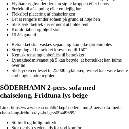
Flytbare ryghynder der kan støtte kroppen efter behov
Perfekt til afslapning eller en dejlig lur
Fleksibel placering af chaiselongen
Let at rengøre under sofaen på grund af høje ben
Slidstærkt betræk der er nemt at holde rent
Komfortabelt og blødt stof
10 års garanti
Betrækket skal vaskes separat og kan ikke tørretumbles
Strygning af betrækket kræver op til 150°
Kemisk rensning anbefales til betrækket
Lysægthedsniveauet på 5 kan betyde, at betrækket kan falme
over tid
Slidstyrken er testet til 25.000 cyklusser, hvilket kan være lavere
end nogle andre møbler
SÖDERHAMN 2-pers. sofa med
chaiselong, Fridtuna lys beige
Link:
https://www.ikea.com/dk/da/p/soederhamn-2-pers-sofa-med-
chaiselong-fridtuna-lys-beige-s09449689/
Stilfuldt og luftigt udtryk
Stor og dyb sædeplads for god komfort