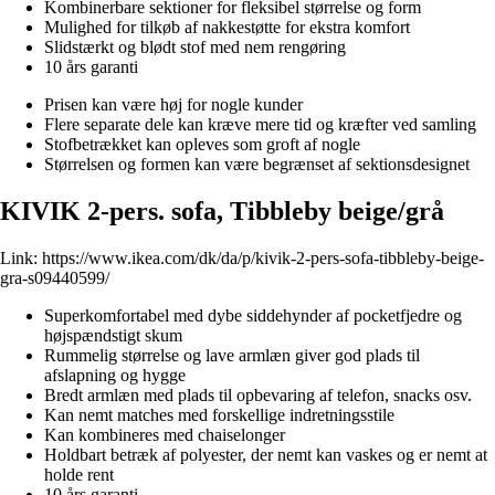
Kombinerbare sektioner for fleksibel størrelse og form
Mulighed for tilkøb af nakkestøtte for ekstra komfort
Slidstærkt og blødt stof med nem rengøring
10 års garanti
Prisen kan være høj for nogle kunder
Flere separate dele kan kræve mere tid og kræfter ved samling
Stofbetrækket kan opleves som groft af nogle
Størrelsen og formen kan være begrænset af sektionsdesignet
KIVIK 2-pers. sofa, Tibbleby beige/grå
Link:
https://www.ikea.com/dk/da/p/kivik-2-pers-sofa-tibbleby-beige-
gra-s09440599/
Superkomfortabel med dybe siddehynder af pocketfjedre og
højspændstigt skum
Rummelig størrelse og lave armlæn giver god plads til
afslapning og hygge
Bredt armlæn med plads til opbevaring af telefon, snacks osv.
Kan nemt matches med forskellige indretningsstile
Kan kombineres med chaiselonger
Holdbart betræk af polyester, der nemt kan vaskes og er nemt at
holde rent
10 års garanti