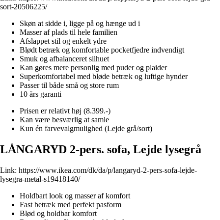
sort-20506225/
Skøn at sidde i, ligge på og hænge ud i
Masser af plads til hele familien
Afslappet stil og enkelt ydre
Blødt betræk og komfortable pocketfjedre indvendigt
Smuk og afbalanceret silhuet
Kan gøres mere personlig med puder og plaider
Superkomfortabel med bløde betræk og luftige hynder
Passer til både små og store rum
10 års garanti
Prisen er relativt høj (8.399.-)
Kan være besværlig at samle
Kun én farvevalgmulighed (Lejde grå/sort)
LÅNGARYD 2-pers. sofa, Lejde lysegrå
Link:
https://www.ikea.com/dk/da/p/langaryd-2-pers-sofa-lejde-
lysegra-metal-s19418140/
Holdbart look og masser af komfort
Fast betræk med perfekt pasform
Blød og holdbar komfort