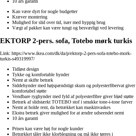
10 års garanti
Kan være dyrt for nogle budgetter
Kræver montering
Mulighed for slid over tid, især med hyppig brug
Vægt af pakker kan være tungt og besværligt ved levering
EKTORP 2-pers. sofa, Totebo mørk turkis
Link:
https://www.ikea.com/dk/da/p/ektorp-2-pers-sofa-totebo-mork-
turkis-s49319997/
Tidløst design
Tykke og komfortable hynder
Nemt at skifte betræk
Siddehynder med højspændstigt skum og polyesterfibervat giver
komfortabel støtte
Vendbare ryghynder med fyld af polyesterfibre giver blød støtte
Betræk af slidstærkt TOTEBO stof i smukke tone-i-tone farver
Nemt at holde rent, da betrækket kan maskinvaskes
Ekstra betræk giver mulighed for at ændre udseendet nemt
10 års garanti
Prisen kan være høj for nogle kunder
Betrækket tåler ikke klorblegning og må ikke tørres i