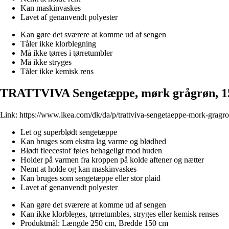
Kan maskinvaskes
Lavet af genanvendt polyester
Kan gøre det sværere at komme ud af sengen
Tåler ikke klorblegning
Må ikke tørres i tørretumbler
Må ikke stryges
Tåler ikke kemisk rens
TRATTVIVA Sengetæppe, mørk grågrøn, 1
Link:
https://www.ikea.com/dk/da/p/trattviva-sengetaeppe-mork-grag
Let og superblødt sengetæppe
Kan bruges som ekstra lag varme og blødhed
Blødt fleecestof føles behageligt mod huden
Holder på varmen fra kroppen på kolde aftener og nætter
Nemt at holde og kan maskinvaskes
Kan bruges som sengetæppe eller stor plaid
Lavet af genanvendt polyester
Kan gøre det sværere at komme ud af sengen
Kan ikke klorbleges, tørretumbles, stryges eller kemisk renses
Produktmål: Længde 250 cm, Bredde 150 cm