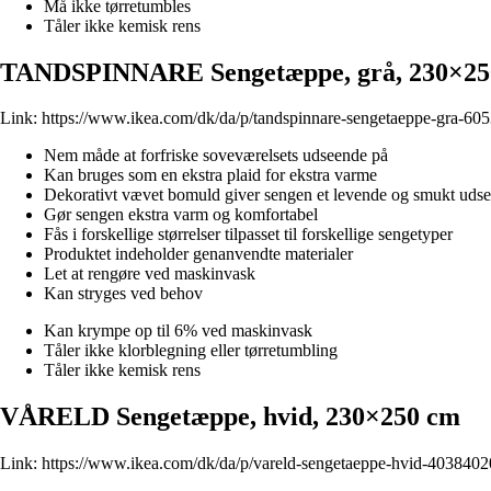
Må ikke tørretumbles
Tåler ikke kemisk rens
TANDSPINNARE Sengetæppe, grå, 230×25
Link:
https://www.ikea.com/dk/da/p/tandspinnare-sengetaeppe-gra-60
Nem måde at forfriske soveværelsets udseende på
Kan bruges som en ekstra plaid for ekstra varme
Dekorativt vævet bomuld giver sengen et levende og smukt uds
Gør sengen ekstra varm og komfortabel
Fås i forskellige størrelser tilpasset til forskellige sengetyper
Produktet indeholder genanvendte materialer
Let at rengøre ved maskinvask
Kan stryges ved behov
Kan krympe op til 6% ved maskinvask
Tåler ikke klorblegning eller tørretumbling
Tåler ikke kemisk rens
VÅRELD Sengetæppe, hvid, 230×250 cm
Link:
https://www.ikea.com/dk/da/p/vareld-sengetaeppe-hvid-4038402