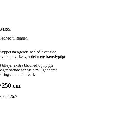
424385/
blødhed til sengen
f tæppet hængende ned på hver side
nvendt, hvilket gør det mere bæredygtigt
 tilføjer ekstra blødhed og hygge
 begrænsende for pleje mulighederne
ørringstiden efter vask
×250 cm
-30564267/