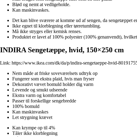
Blød og nemt at vedligeholde.
Kan maskinvaskes.
Det kan blive sværere at komme ud af sengen, da sengetæppet er
Ikke egnet til klorblegning eller tørretumbling.
Må ikke stryges eller kemisk renses.
Produktet er lavet af 100% polyester (100% genanvendt), hvilke
INDIRA Sengetæppe, hvid, 150×250 cm
Link:
https://www.ikea.com/dk/da/p/indira-sengetaeppe-hvid-8019175
Nem måde at friske soveværelsets udtryk op
Fungerer som ekstra plaid, hvis man fryser
Dekorativt vævet bomuld holder dig varm
Levende og smukt udseende
Ekstra varm og komfortabel
Passer til forskellige sengebredde
100% bomuld
Kan maskinvaskes
Let strygning krævet
Kan krympe op til 4%
Tåler ikke klorblegning