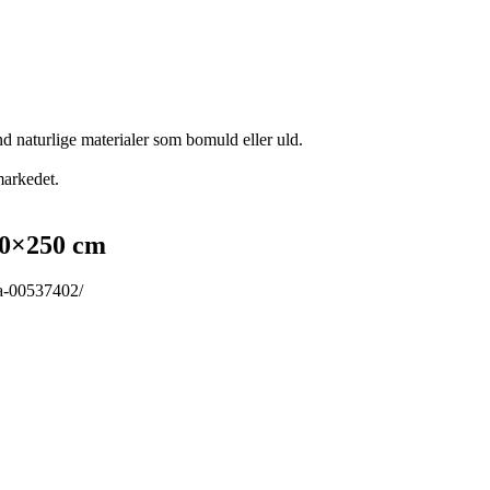
d naturlige materialer som bomuld eller uld.
markedet.
0×250 cm
ra-00537402/