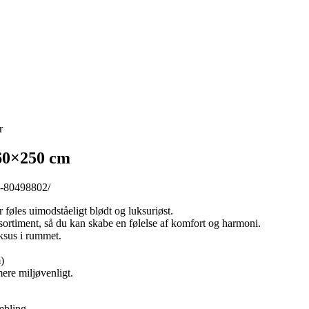
r
60×250 cm
a-80498802/
øles uimodståeligt blødt og luksuriøst.
ortiment, så du kan skabe en følelse af komfort og harmoni.
uksus i rummet.
)
mere miljøvenligt.
mbling.