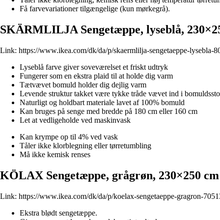
Få farvevariationer tilgængelige (kun mørkegrå).
SKÄRMLILJA Sengetæppe, lyseblå, 230×2
Link:
https://www.ikea.com/dk/da/p/skaermlilja-sengetaeppe-lysebla-
Lyseblå farve giver soveværelset et friskt udtryk
Fungerer som en ekstra plaid til at holde dig varm
Tætvævet bomuld holder dig dejlig varm
Levende struktur takket være tykke tråde vævet ind i bomuldssto
Naturligt og holdbart materiale lavet af 100% bomuld
Kan bruges på senge med bredde på 180 cm eller 160 cm
Let at vedligeholde ved maskinvask
Kan krympe op til 4% ved vask
Tåler ikke klorblegning eller tørretumbling
Må ikke kemisk renses
KÖLAX Sengetæppe, grågrøn, 230×250 cm
Link:
https://www.ikea.com/dk/da/p/koelax-sengetaeppe-gragron-7051
Ekstra blødt sengetæppe.