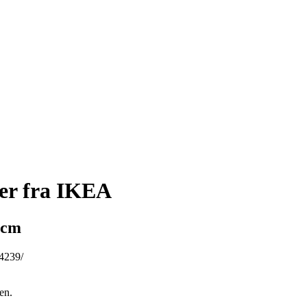
er fra IKEA
 cm
64239/
en.