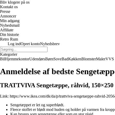
Bliv klogere på os
Kontakt os
Presse
Annoncer
Min adgang
Nyhedsmail
Affiliate
Din historie
Retro Rum
Log ind
Opret konto
Nyhedsbrev
Kategorier
Bil
Hjemmekontor
Udendørs
Børn
Sove
Bad
Køkken
Blomster
Maler
VVS
Anmeldelse af bedste Sengetæpp
TRATTVIVA Sengetæppe, råhvid, 150×250
Link:
https://www.ikea.com/dk/da/p/trattviva-sengetaeppe-rahvid-205
Sengetæppet er let og superblødt.
Fleece stoffet er blødt mod huden og holder på varmen fra kropp
Kan bruges som sengetæppe eller som en stor plaid.