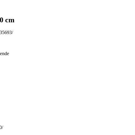
0 cm
535693/
eende
0/