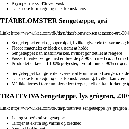
Krymper maks. 4% ved vask
Tåler ikke klorblegning eller kemisk rens
TJÄRBLOMSTER Sengetæppe, grå
Link:
https://www.ikea.com/dk/da/p/tjaerblomster-sengetaeppe-gra-30
Sengetæppet er let og superblødt, hvilket giver ekstra varme og 
Fleece materialet er blødt og nemt at holde
Sengetæppet kan maskinvaskes, hvilket gør det let at rengøre
Passer til enkeltsenge med en bredde på 90 cm med ca. 30 cm a
Produktet er lavet af 100% polyester, hvoraf mindst 90% er gena
Sengetæppet kan gøre det sværere at komme ud af sengen, da det
Tåler ikke klorblegning eller kemisk rensning, hvilket kan være
Må ikke tørres i tørretumbler eller stryges, hvilket kan forlænge t
TRATTVIVA Sengetæppe, lys grågrøn, 230
Link:
https://www.ikea.com/dk/da/p/trattviva-sengetaeppe-lys-gragron
Let og superblød sengetæppe
Tilføjer et ekstra lag varme og blødhed
Nemt at holde rent