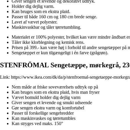
Giver sengen et levende og dekorativt udtryk.
Holder dig dejlig varm.
Kan bruges som en ekstra plaid.
Passer til både 160 cm og 180 cm brede senge.
Lavet af vævet polyester.
Maskinvaskbar og tåler tørretumbling.
Materialet er 100% polyester, hvilket kan være mindre åndbart en
Tåler ikke klorblegning og kemisk rens.
Prisen på 399.- kan være høj i forhold til andre sengetæpper på 
Sengetæppet er kun tilgængeligt i én farve (grågrøn).
STENFRÖMAL Sengetæppe, mørkegrå, 23
Link:
https://www.ikea.com/dk/da/p/stenfroemal-sengetaeppe-morkeg
Nem måde at friske soveværelsets udtryk op på
Kan bruges som en ekstra plaid, hvis man fryser
Vævet bomuld holder dig dejlig varm
Giver sengen et levende og smukt udseende
Gør sengen ekstra varm og komfortabel
Passer til forskellige sengebredder
Kan maskinvaskes og tørretumbles
Kan stryges ved maks. 150°