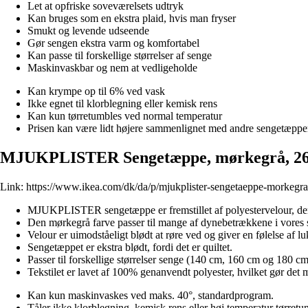
Let at opfriske soveværelsets udtryk
Kan bruges som en ekstra plaid, hvis man fryser
Smukt og levende udseende
Gør sengen ekstra varm og komfortabel
Kan passe til forskellige størrelser af senge
Maskinvaskbar og nem at vedligeholde
Kan krympe op til 6% ved vask
Ikke egnet til klorblegning eller kemisk rens
Kan kun tørretumbles ved normal temperatur
Prisen kan være lidt højere sammenlignet med andre sengetæppe
MJUKPLISTER Sengetæppe, mørkegrå, 2
Link:
https://www.ikea.com/dk/da/p/mjukplister-sengetaeppe-morkegr
MJUKPLISTER sengetæppe er fremstillet af polyestervelour, der f
Den mørkegrå farve passer til mange af dynebetrækkene i vores s
Velour er uimodståeligt blødt at røre ved og giver en følelse af l
Sengetæppet er ekstra blødt, fordi det er quiltet.
Passer til forskellige størrelser senge (140 cm, 160 cm og 180 cm
Tekstilet er lavet af 100% genanvendt polyester, hvilket gør det 
Kan kun maskinvaskes ved maks. 40°, standardprogram.
Tåler ikke klorblegning, kemisk rens eller høj temperatur tørretu