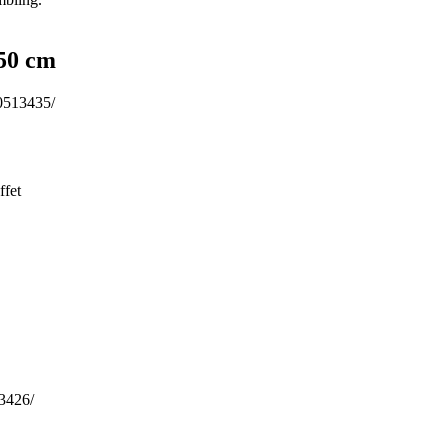
50 cm
80513435/
ffet
3426/