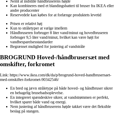
Nemt at indstille håndbruserens højde
Kan kombineres med et blandingsbatteri til bruser fra IKEA eller
andre producenter
Reservedele kan købes for at forlænge produktets levetid
Prisen er relativt høj
Kun to stråletyper at vælge imellem
Håndbruseren forbruger 8 liter vand/minut og hovedbruseren
forbruger 9,5 liter vand/minut, hvilket kan være højt for
vandbesparelsesstandarder
Begrænset mulighed for justering af vandstråle
BROGRUND Hoved-/håndbrusersæt med
omskifter, forkromet
Link:
https://www.ikea.com/dk/da/p/brogrund-hoved-handbrusersaet-
med-omskifter-forkromet-90342546/
En bred og jævn stråletype på både hoved- og håndbruser sikrer
en behagelig brusebadsoplevelse.
En integreret spændeskive sikrer, at vandstrømmen er perfekt,
hvilket sparer både vand og energi.
Nem justering af håndbruserens højde takket være det fleksible
beslag på stangen.