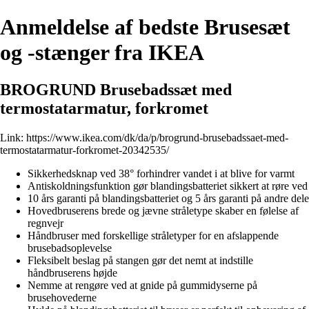
Anmeldelse af bedste Brusesæt
og -stænger fra IKEA
BROGRUND Brusebadssæt med
termostatarmatur, forkromet
Link:
https://www.ikea.com/dk/da/p/brogrund-brusebadssaet-med-
termostatarmatur-forkromet-20342535/
Sikkerhedsknap ved 38° forhindrer vandet i at blive for varmt
Antiskoldningsfunktion gør blandingsbatteriet sikkert at røre ved
10 års garanti på blandingsbatteriet og 5 års garanti på andre dele
Hovedbruserens brede og jævne stråletype skaber en følelse af
regnvejr
Håndbruser med forskellige stråletyper for en afslappende
brusebadsoplevelse
Fleksibelt beslag på stangen gør det nemt at indstille
håndbruserens højde
Nemme at rengøre ved at gnide på gummidyserne på
brusehovederne