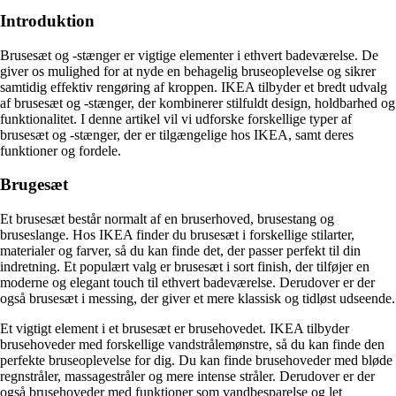
Introduktion
Brusesæt og -stænger er vigtige elementer i ethvert badeværelse. De
giver os mulighed for at nyde en behagelig bruseoplevelse og sikrer
samtidig effektiv rengøring af kroppen. IKEA tilbyder et bredt udvalg
af brusesæt og -stænger, der kombinerer stilfuldt design, holdbarhed og
funktionalitet. I denne artikel vil vi udforske forskellige typer af
brusesæt og -stænger, der er tilgængelige hos IKEA, samt deres
funktioner og fordele.
Brugesæt
Et brusesæt består normalt af en bruserhoved, brusestang og
bruseslange. Hos IKEA finder du brusesæt i forskellige stilarter,
materialer og farver, så du kan finde det, der passer perfekt til din
indretning. Et populært valg er brusesæt i sort finish, der tilføjer en
moderne og elegant touch til ethvert badeværelse. Derudover er der
også brusesæt i messing, der giver et mere klassisk og tidløst udseende.
Et vigtigt element i et brusesæt er brusehovedet. IKEA tilbyder
brusehoveder med forskellige vandstrålemønstre, så du kan finde den
perfekte bruseoplevelse for dig. Du kan finde brusehoveder med bløde
regnstråler, massagestråler og mere intense stråler. Derudover er der
også brusehoveder med funktioner som vandbesparelse og let