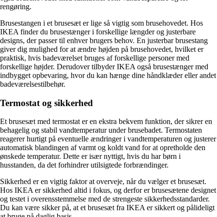
rengøring.
Brusestangen i et brusesæt er lige så vigtig som brusehovedet. Hos
IKEA finder du brusestænger i forskellige længder og justerbare
designs, der passer til enhver brugers behov. En justerbar brusestang
giver dig mulighed for at ændre højden på brusehovedet, hvilket er
praktisk, hvis badeværelset bruges af forskellige personer med
forskellige højder. Derudover tilbyder IKEA også brusestænger med
indbygget opbevaring, hvor du kan hænge dine håndklæder eller andet
badeværelsestilbehør.
Termostat og sikkerhed
Et brusesæt med termostat er en ekstra bekvem funktion, der sikrer en
behagelig og stabil vandtemperatur under brusebadet. Termostaten
reagerer hurtigt på eventuelle ændringer i vandtemperaturen og justerer
automatisk blandingen af varmt og koldt vand for at opretholde den
ønskede temperatur. Dette er især nyttigt, hvis du har børn i
husstanden, da det forhindrer utilsigtede forbrændinger.
Sikkerhed er en vigtig faktor at overveje, når du vælger et brusesæt.
Hos IKEA er sikkerhed altid i fokus, og derfor er brusesætene designet
og testet i overensstemmelse med de strengeste sikkerhedsstandarder.
Du kan være sikker på, at et brusesæt fra IKEA er sikkert og pålideligt
at bruge på daglig basis.