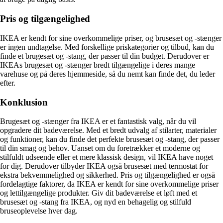
Pris og tilgængelighed
IKEA er kendt for sine overkommelige priser, og brusesæt og -stænger
er ingen undtagelse. Med forskellige priskategorier og tilbud, kan du
finde et brugesæt og -stang, der passer til din budget. Derudover er
IKEAs brugesæt og -stænger bredt tilgængelige i deres mange
varehuse og på deres hjemmeside, så du nemt kan finde det, du leder
efter.
Konklusion
Brugesæt og -stænger fra IKEA er et fantastisk valg, når du vil
opgradere dit badeværelse. Med et bredt udvalg af stilarter, materialer
og funktioner, kan du finde det perfekte brusesæt og -stang, der passer
til din smag og behov. Uanset om du foretrækker et moderne og
stilfuldt udseende eller et mere klassisk design, vil IKEA have noget
for dig. Derudover tilbyder IKEA også brusesæt med termostat for
ekstra bekvemmelighed og sikkerhed. Pris og tilgængelighed er også
fordelagtige faktorer, da IKEA er kendt for sine overkommelige priser
og lettilgængelige produkter. Giv dit badeværelse et løft med et
brusesæt og -stang fra IKEA, og nyd en behagelig og stilfuld
bruseoplevelse hver dag.