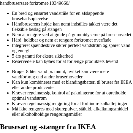
handbrusersaet-forkromet-10349660/
En bred og ensartet vandstråle for en afslappende
brusebadsoplevelse
Håndbruserens højde kan nemt indstilles takket være det
fleksible beslag på stangen
Nem at rengøre ved at gnide på gummidyserne på brusehovedet
Hård, holdbar og nem at rengøre forkromet overflade
Integreret spændeskive sikrer perfekt vandstrøm og sparer vand
og energi
5 års garanti for ekstra sikkerhed
Reservedele kan købes for at forlænge produktets levetid
Bruger 8 liter vand pr. minut, hvilket kan være mere
vandforbrug end andre bruserhoveder
Kan kun kombineres med et blandingsbatteri til bruser fra IKEA
eller andre producenter
Kræver regelmæssig kontrol af pakningerne for at opretholde
optimal vandstrøm
Kræver regelmæssig rengøring for at forhindre kalkaflejringer
Må ikke rengøres med skurepulver, ståluld, afkalkningsmiddel
eller alkoholholdige rengøringsmidler
Brusesæt og -stænger fra IKEA