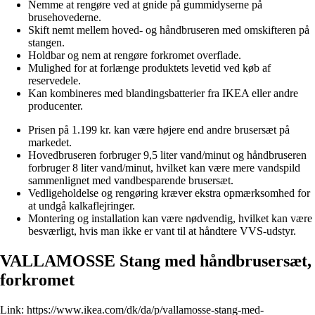
Nemme at rengøre ved at gnide på gummidyserne på
brusehovederne.
Skift nemt mellem hoved- og håndbruseren med omskifteren på
stangen.
Holdbar og nem at rengøre forkromet overflade.
Mulighed for at forlænge produktets levetid ved køb af
reservedele.
Kan kombineres med blandingsbatterier fra IKEA eller andre
producenter.
Prisen på 1.199 kr. kan være højere end andre brusersæt på
markedet.
Hovedbruseren forbruger 9,5 liter vand/minut og håndbruseren
forbruger 8 liter vand/minut, hvilket kan være mere vandspild
sammenlignet med vandbesparende brusersæt.
Vedligeholdelse og rengøring kræver ekstra opmærksomhed for
at undgå kalkaflejringer.
Montering og installation kan være nødvendig, hvilket kan være
besværligt, hvis man ikke er vant til at håndtere VVS-udstyr.
VALLAMOSSE Stang med håndbrusersæt,
forkromet
Link:
https://www.ikea.com/dk/da/p/vallamosse-stang-med-