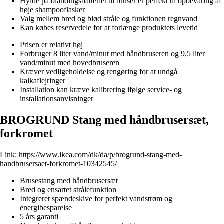
Hylde på blandingsbatteriet til bruser er perfekt til opbevaring af
høje shampooflasker
Valg mellem bred og blød stråle og funktionen regnvand
Kan købes reservedele for at forlænge produktets levetid
Prisen er relativt høj
Forbruger 8 liter vand/minut med håndbruseren og 9,5 liter
vand/minut med hovedbruseren
Kræver vedligeholdelse og rengøring for at undgå
kalkaflejringer
Installation kan kræve kalibrering ifølge service- og
installationsanvisninger
BROGRUND Stang med håndbrusersæt,
forkromet
Link:
https://www.ikea.com/dk/da/p/brogrund-stang-med-
handbrusersaet-forkromet-10342545/
Brusestang med håndbrusersæt
Bred og ensartet strålefunktion
Integreret spændeskive for perfekt vandstrøm og
energibesparelse
5 års garanti