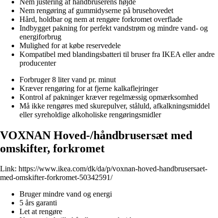
Nem justering af håndbruserens højde
Nem rengøring af gummidyserne på brusehovedet
Hård, holdbar og nem at rengøre forkromet overflade
Indbygget pakning for perfekt vandstrøm og mindre vand- og
energiforbrug
Mulighed for at købe reservedele
Kompatibel med blandingsbatteri til bruser fra IKEA eller andre
producenter
Forbruger 8 liter vand pr. minut
Kræver rengøring for at fjerne kalkaflejringer
Kontrol af pakninger kræver regelmæssig opmærksomhed
Må ikke rengøres med skurepulver, ståluld, afkalkningsmiddel
eller syreholdige alkoholiske rengøringsmidler
VOXNAN Hoved-/håndbrusersæt med
omskifter, forkromet
Link:
https://www.ikea.com/dk/da/p/voxnan-hoved-handbrusersaet-
med-omskifter-forkromet-50342591/
Bruger mindre vand og energi
5 års garanti
Let at rengøre