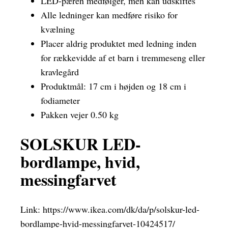
LED-pæren medfølger, men kan udskiftes
Alle ledninger kan medføre risiko for
kvælning
Placer aldrig produktet med ledning inden
for rækkevidde af et barn i tremmeseng eller
kravlegård
Produktmål: 17 cm i højden og 18 cm i
fodiameter
Pakken vejer 0.50 kg
SOLSKUR LED-
bordlampe, hvid,
messingfarvet
Link:
https://www.ikea.com/dk/da/p/solskur-led-
bordlampe-hvid-messingfarvet-10424517/