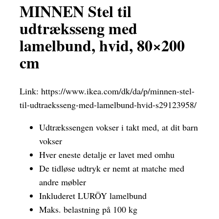
MINNEN Stel til
udtræksseng med
lamelbund, hvid, 80×200
cm
Link:
https://www.ikea.com/dk/da/p/minnen-stel-
til-udtraeksseng-med-lamelbund-hvid-s29123958/
Udtrækssengen vokser i takt med, at dit barn
vokser
Hver eneste detalje er lavet med omhu
De tidløse udtryk er nemt at matche med
andre møbler
Inkluderet LURÖY lamelbund
Maks. belastning på 100 kg