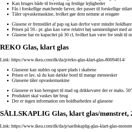
Kan bruges både til hverdag og festlige lejligheder
Fås i forskellige matchende farver, der passer til forskellige stilar
Tåler opvaskemaskine, hvilket gør dem nemme at rengøre
Glasene er fremstillet af pap og kan derfor være mindre holdbare 
Prisen på 59.- pr. glas kan være relativt høj sammenlignet med a
Glasene har en kapacitet på 30 cl, hvilket kan være for småt til n
REKO Glas, klart glas
Link:
https://www.ikea.com/dk/da/p/reko-glas-klart-glas-80094014/
Glassene kan stables og spare plads i skabene
Prisen er lav, så du kan dække bord til mange mennesker
Glassene tåler opvaskemaskine
Glassene er kun beregnet til mad og drikkevarer der er maks. 50
Produktet skal vaskes før brug
Der er ingen information om holdbarheden af ​​glassene
SÄLLSKAPLIG Glas, klart glas/mønstret, 2
Link:
https://www.ikea.com/dk/da/p/saellskaplig-glas-klart-glas-monst