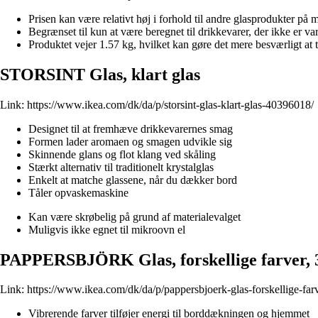
Prisen kan være relativt høj i forhold til andre glasprodukter på 
Begrænset til kun at være beregnet til drikkevarer, der ikke er v
Produktet vejer 1.57 kg, hvilket kan gøre det mere besværligt at t
STORSINT Glas, klart glas
Link:
https://www.ikea.com/dk/da/p/storsint-glas-klart-glas-40396018/
Designet til at fremhæve drikkevarernes smag
Formen lader aromaen og smagen udvikle sig
Skinnende glans og flot klang ved skåling
Stærkt alternativ til traditionelt krystalglas
Enkelt at matche glassene, når du dækker bord
Tåler opvaskemaskine
Kan være skrøbelig på grund af materialevalget
Muligvis ikke egnet til mikroovn el
PAPPERSBJÖRK Glas, forskellige farver, 3
Link:
https://www.ikea.com/dk/da/p/pappersbjoerk-glas-forskellige-fa
Vibrerende farver tilføjer energi til borddækningen og hjemmet