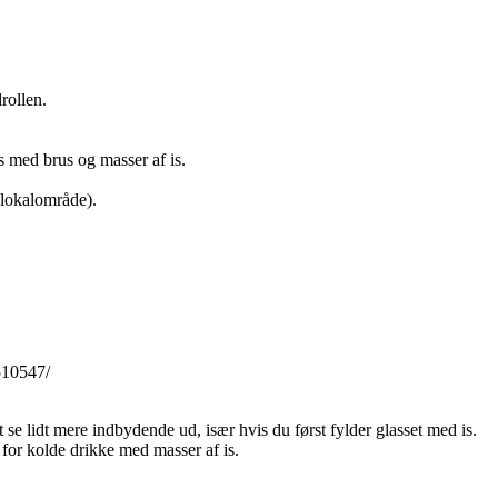
rollen.
ls med brus og masser af is.
 lokalområde).
510547/
t se lidt mere indbydende ud, især hvis du først fylder glasset med is.
r for kolde drikke med masser af is.