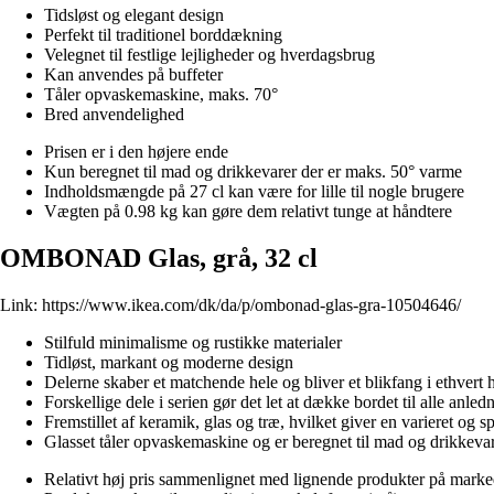
Tidsløst og elegant design
Perfekt til traditionel borddækning
Velegnet til festlige lejligheder og hverdagsbrug
Kan anvendes på buffeter
Tåler opvaskemaskine, maks. 70°
Bred anvendelighed
Prisen er i den højere ende
Kun beregnet til mad og drikkevarer der er maks. 50° varme
Indholdsmængde på 27 cl kan være for lille til nogle brugere
Vægten på 0.98 kg kan gøre dem relativt tunge at håndtere
OMBONAD Glas, grå, 32 cl
Link:
https://www.ikea.com/dk/da/p/ombonad-glas-gra-10504646/
Stilfuld minimalisme og rustikke materialer
Tidløst, markant og moderne design
Delerne skaber et matchende hele og bliver et blikfang i ethvert 
Forskellige dele i serien gør det let at dække bordet til alle anled
Fremstillet af keramik, glas og træ, hvilket giver en varieret og
Glasset tåler opvaskemaskine og er beregnet til mad og drikkeva
Relativt høj pris sammenlignet med lignende produkter på marke