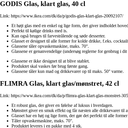
GODIS Glas, klart glas, 40 cl
Link:
https://www.ikea.com/dk/da/p/godis-glas-klart-glas-20092107/
Et højt glas med en enkel og lige form, der giver indholdet hoved
Perfekt til kølige drinks med is.
Kan også bruges til farvestrålende og søde desserter.
Glasset er designet til alle former for kolde drikke, f.eks. cocktai
Glassene tåler opvaskemaskine, maks. 70°.
Glassene er genanvendelige (undersøg reglerne for genbrug i dit
Glassene er ikke designet til at blive stablet.
Produktet skal vaskes før brug første gang.
Glassene tåler kun mad og drikkevarer op til maks. 50° varme.
FLIMRA Glas, klart glas/mønstret, 42 cl
Link:
https://www.ikea.com/dk/da/p/flimra-glas-klart-glas-monstret-30
Et robust glas, der giver en følelse af luksus i hverdagen.
Mønstret giver en smuk effekt og får næsten alle drikkevarer til a
Glasset har en høj og lige form, der gør det perfekt til alle forme
Tåler opvaskemaskine, maks. 70°.
Produktet leveres i en pakke med 4 stk.