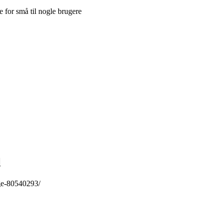
 for små til nogle brugere
l
ge-80540293/