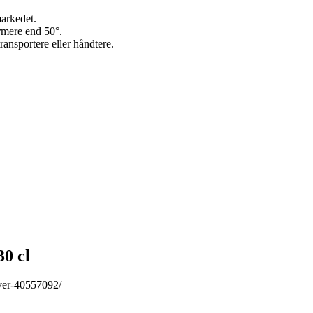
markedet.
armere end 50°.
ransportere eller håndtere.
0 cl
rver-40557092/