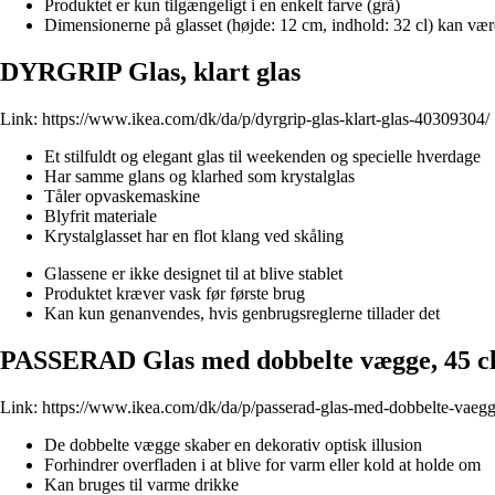
Produktet er kun tilgængeligt i en enkelt farve (grå)
Dimensionerne på glasset (højde: 12 cm, indhold: 32 cl) kan være
DYRGRIP Glas, klart glas
Link:
https://www.ikea.com/dk/da/p/dyrgrip-glas-klart-glas-40309304/
Et stilfuldt og elegant glas til weekenden og specielle hverdage
Har samme glans og klarhed som krystalglas
Tåler opvaskemaskine
Blyfrit materiale
Krystalglasset har en flot klang ved skåling
Glassene er ikke designet til at blive stablet
Produktet kræver vask før første brug
Kan kun genanvendes, hvis genbrugsreglerne tillader det
PASSERAD Glas med dobbelte vægge, 45 c
Link:
https://www.ikea.com/dk/da/p/passerad-glas-med-dobbelte-vaeg
De dobbelte vægge skaber en dekorativ optisk illusion
Forhindrer overfladen i at blive for varm eller kold at holde om
Kan bruges til varme drikke