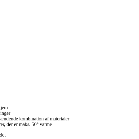
hjem
ninger
 spændende kombination af materialer
rer, der er maks. 50° varme
det