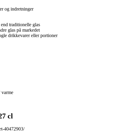
ter og indretninger
end traditionelle glas
ndre glas på markedet
ogle drikkevarer eller portioner
° varme
7 cl
ret-40472903/