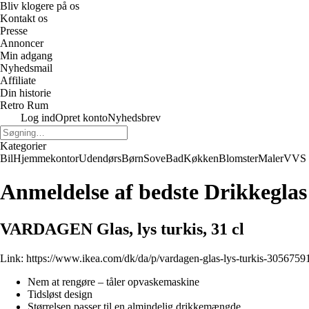
Bliv klogere på os
Kontakt os
Presse
Annoncer
Min adgang
Nyhedsmail
Affiliate
Din historie
Retro Rum
Log ind
Opret konto
Nyhedsbrev
Kategorier
Bil
Hjemmekontor
Udendørs
Børn
Sove
Bad
Køkken
Blomster
Maler
VVS
Anmeldelse af bedste Drikkegla
VARDAGEN Glas, lys turkis, 31 cl
Link:
https://www.ikea.com/dk/da/p/vardagen-glas-lys-turkis-3056759
Nem at rengøre – tåler opvaskemaskine
Tidsløst design
Størrelsen passer til en almindelig drikkemængde