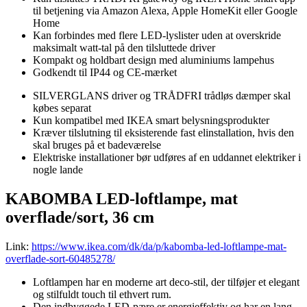
til betjening via Amazon Alexa, Apple HomeKit eller Google
Home
Kan forbindes med flere LED-lyslister uden at overskride
maksimalt watt-tal på den tilsluttede driver
Kompakt og holdbart design med aluminiums lampehus
Godkendt til IP44 og CE-mærket
SILVERGLANS driver og TRÅDFRI trådløs dæmper skal
købes separat
Kun kompatibel med IKEA smart belysningsprodukter
Kræver tilslutning til eksisterende fast elinstallation, hvis den
skal bruges på et badeværelse
Elektriske installationer bør udføres af en uddannet elektriker i
nogle lande
KABOMBA LED-loftlampe, mat
overflade/sort, 36 cm
Link:
https://www.ikea.com/dk/da/p/kabomba-led-loftlampe-mat-
overflade-sort-60485278/
Loftlampen har en moderne art deco-stil, der tilføjer et elegant
og stilfuldt touch til ethvert rum.
Den indbyggede LED-pære er energieffektiv og har en lang