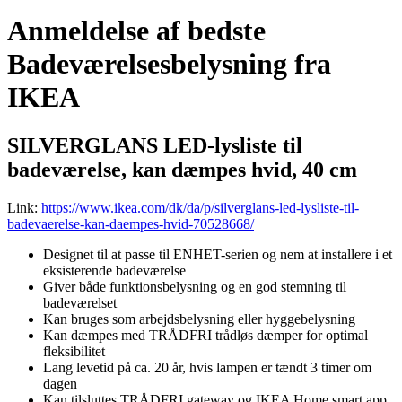
Anmeldelse af bedste
Badeværelsesbelysning fra
IKEA
SILVERGLANS LED-lysliste til
badeværelse, kan dæmpes hvid, 40 cm
Link:
https://www.ikea.com/dk/da/p/silverglans-led-lysliste-til-
badevaerelse-kan-daempes-hvid-70528668/
Designet til at passe til ENHET-serien og nem at installere i et
eksisterende badeværelse
Giver både funktionsbelysning og en god stemning til
badeværelset
Kan bruges som arbejdsbelysning eller hyggebelysning
Kan dæmpes med TRÅDFRI trådløs dæmper for optimal
fleksibilitet
Lang levetid på ca. 20 år, hvis lampen er tændt 3 timer om
dagen
Kan tilsluttes TRÅDFRI gateway og IKEA Home smart app