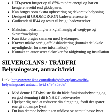
LED-pæren bruger op til 85% mindre energi og har en
længere levetid end glødepærer.
Kan bruges som ekstra opbevaring og dekorativ belysning.
Designet til GODMORGON badeværelsesserie.
Godkendt til IP44 og testet til brug i badeværelser.
Maksimal belastning er 3 kg afhængig af vægtype og
skruer/rawlplugs.
Kan ikke bruges sammen med lysdæmper.
Kræver måske særlig affaldshåndtering (kontakt de lokale
myndigheder for mere information).
Kontakt en autoriseret elektriker for rådgivning og installation.
SILVERGLANS / TRÅDFRI
Belysningssæt, antracit/hvid
Link:
https://www.ikea.com/dk/da/p/silverglans-tradfri-
belysningssaet-antracit-hvid-s49485369/
Med denne LED-lysliste får du både funktionsbelysning og
en god stemning i dit ENHET badeværelse
Hjælper dig med at reducere din elregning, fordi det sparer
energi at dæmpe lyset
Du kan dæmpe belysningen trådløst og nemt tilpasse lyset