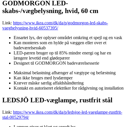
GODMORGON LED-
skabs-/vægbelysning, hvid, 60 cm
Link:
https://www.ikea.com/dk/da/p/godmorgon-led-skabs-
vaegbelysning-hvid-60537395/
Ensartet lys, der oplyser området omkring et spejl og en vask
Kan monteres som en hylde på væggen eller over et
badeværelsesskab
LED-pæren bruger op til 85% mindre energi og har en
længere levetid end glødepærer
Designet til GODMORGON badeværelsesserie
Maksimal belastning afhænger af vægtype og befæstning
Kan ikke bruges med lysdæmper
Kræver måske særlig affaldshåndtering
Kontakt en autoriseret elektriker for rådgivning og installation
LEDSJÖ LED-væglampe, rustfrit stål
Link:
https://www.ikea.com/dk/da/p/ledsjoe-led-vaeglampe-rustfrit-
stal-00529794/
Lampen giver et klart og spredt lys