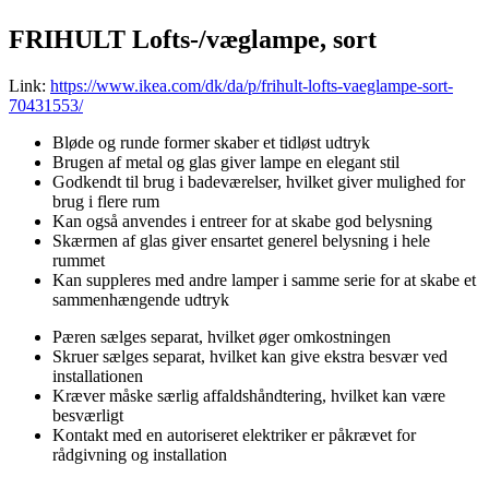
FRIHULT Lofts-/væglampe, sort
Link:
https://www.ikea.com/dk/da/p/frihult-lofts-vaeglampe-sort-
70431553/
Bløde og runde former skaber et tidløst udtryk
Brugen af metal og glas giver lampe en elegant stil
Godkendt til brug i badeværelser, hvilket giver mulighed for
brug i flere rum
Kan også anvendes i entreer for at skabe god belysning
Skærmen af glas giver ensartet generel belysning i hele
rummet
Kan suppleres med andre lamper i samme serie for at skabe et
sammenhængende udtryk
Pæren sælges separat, hvilket øger omkostningen
Skruer sælges separat, hvilket kan give ekstra besvær ved
installationen
Kræver måske særlig affaldshåndtering, hvilket kan være
besværligt
Kontakt med en autoriseret elektriker er påkrævet for
rådgivning og installation