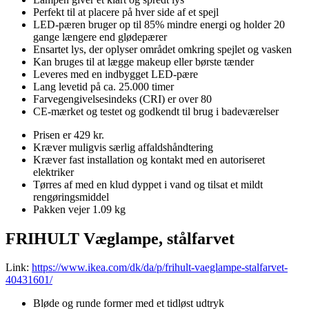
Perfekt til at placere på hver side af et spejl
LED-pæren bruger op til 85% mindre energi og holder 20
gange længere end glødepærer
Ensartet lys, der oplyser området omkring spejlet og vasken
Kan bruges til at lægge makeup eller børste tænder
Leveres med en indbygget LED-pære
Lang levetid på ca. 25.000 timer
Farvegengivelsesindeks (CRI) er over 80
CE-mærket og testet og godkendt til brug i badeværelser
Prisen er 429 kr.
Kræver muligvis særlig affaldshåndtering
Kræver fast installation og kontakt med en autoriseret
elektriker
Tørres af med en klud dyppet i vand og tilsat et mildt
rengøringsmiddel
Pakken vejer 1.09 kg
FRIHULT Væglampe, stålfarvet
Link:
https://www.ikea.com/dk/da/p/frihult-vaeglampe-stalfarvet-
40431601/
Bløde og runde former med et tidløst udtryk