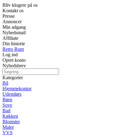
Bliv klogere på os
Kontakt os
Presse
Annoncer
Min adgang
Nyhedsmail
Affiliate
Din historie
Retro Rum
Log ind
Opret konto
Nyhedsbrev
Kategorier
Bil
Hjemmekontor
Udendørs
Børn
Sove
Bad
Køkken
Blomster
Maler
VVS