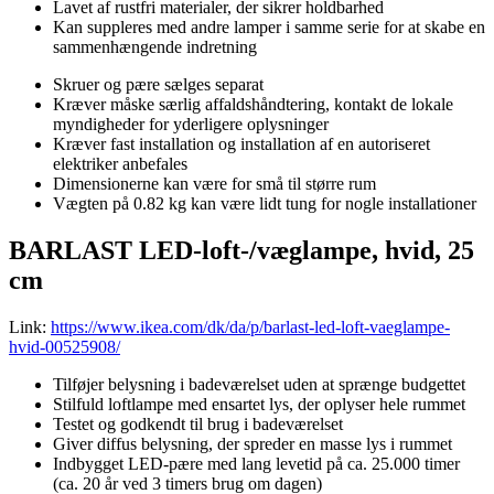
Lavet af rustfri materialer, der sikrer holdbarhed
Kan suppleres med andre lamper i samme serie for at skabe en
sammenhængende indretning
Skruer og pære sælges separat
Kræver måske særlig affaldshåndtering, kontakt de lokale
myndigheder for yderligere oplysninger
Kræver fast installation og installation af en autoriseret
elektriker anbefales
Dimensionerne kan være for små til større rum
Vægten på 0.82 kg kan være lidt tung for nogle installationer
BARLAST LED-loft-/væglampe, hvid, 25
cm
Link:
https://www.ikea.com/dk/da/p/barlast-led-loft-vaeglampe-
hvid-00525908/
Tilføjer belysning i badeværelset uden at sprænge budgettet
Stilfuld loftlampe med ensartet lys, der oplyser hele rummet
Testet og godkendt til brug i badeværelset
Giver diffus belysning, der spreder en masse lys i rummet
Indbygget LED-pære med lang levetid på ca. 25.000 timer
(ca. 20 år ved 3 timers brug om dagen)