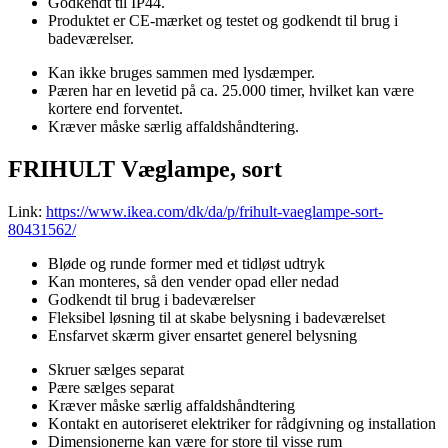
Godkendt til IP44.
Produktet er CE-mærket og testet og godkendt til brug i
badeværelser.
Kan ikke bruges sammen med lysdæmper.
Pæren har en levetid på ca. 25.000 timer, hvilket kan være
kortere end forventet.
Kræver måske særlig affaldshåndtering.
FRIHULT Væglampe, sort
Link:
https://www.ikea.com/dk/da/p/frihult-vaeglampe-sort-
80431562/
Bløde og runde former med et tidløst udtryk
Kan monteres, så den vender opad eller nedad
Godkendt til brug i badeværelser
Fleksibel løsning til at skabe belysning i badeværelset
Ensfarvet skærm giver ensartet generel belysning
Skruer sælges separat
Pære sælges separat
Kræver måske særlig affaldshåndtering
Kontakt en autoriseret elektriker for rådgivning og installation
Dimensionerne kan være for store til visse rum