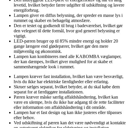
levetid, hvilket betyder færre udgifter til udskiftning og lavere
energiforbrug.
Lampen giver en diffus belysning, der spreder en masse lys i
rummet og skaber en behagelig atmosfære.
Den er testet og godkendt til brug i badeværelset, hvilket gør
den velegnet til dette formål, hvor god generel belysning er
vigtigt.
LED-pæren bruger op til 85% mindre energi og holder 20
gange længere end glødepærer, hvilket gør den mere
miljøvenlig og økonomisk.
Lampen kan kombineres med alle KABOMBA væglamper,
der kan dæmpes, hvilket giver mulighed for at skabe et
sammenhængende look i rummet.
Lampen kræver fast installation, hvilket kan være besværligt,
hvis du ikke har elektriske færdigheder eller erfaring.
Skruer sælges separat, hvilket betyder, at du skal købe dem
separat for at færdiggøre installationen.
Pæren kræver måske særlig affaldshåndtering, hvilket kan
være en ulempe, hvis du ikke har adgang til de rette faciliteter
eller information om affaldshåndtering i dit område.
Lampen har et fast design og kan ikke justeres eller tilpasses
efter behov.
Ved udskiftning af pæren kan det være nødvendigt at kontakte
en autoriseret elektriker for rådgivning og installation.