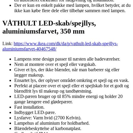
Der er kun en enkelt pakke med lampen, hvilket betyder, at du
ikke kan købe flere dele eller tilbehør sammen med lampen.
VÅTHULT LED-skab/spejllys,
aluminiumsfarvet, 350 mm
Link:
https://www.ikea.com/dk/da/p/vathult-led-skab-spejllys-
aluminiumsfarvet-40467548/
Lampens rene design passer til næsten alle badeværelser.
Nem at montere over et spejl eller vægskab.
Giver et lys, der ikke blænder, når man barberer sig eller
lægger makeup.
Ensartet lys, der oplyser området omkring et spejl og en vask.
Perfekt at placere over et spejl eller et spejlskab for et godt og
blændfrit lys til makeup og tandbørstning.
LED-pæren bruger op til 85% mindre energi og holder 20
gange længere end glødepærer.
Fast installation.
Indbygget LED-pære.
Lysfarve: Varm hvid (2700 Kelvin).
Lampehus af aluminium for holdbarhed.
Blændebeskyttelse af karbonatplast.