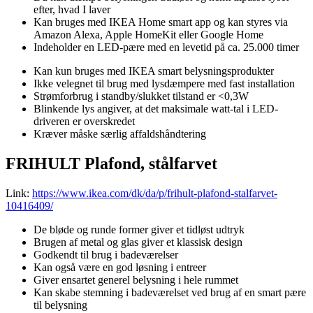
efter, hvad I laver
Kan bruges med IKEA Home smart app og kan styres via
Amazon Alexa, Apple HomeKit eller Google Home
Indeholder en LED-pære med en levetid på ca. 25.000 timer
Kan kun bruges med IKEA smart belysningsprodukter
Ikke velegnet til brug med lysdæmpere med fast installation
Strømforbrug i standby/slukket tilstand er <0,3W
Blinkende lys angiver, at det maksimale watt-tal i LED-
driveren er overskredet
Kræver måske særlig affaldshåndtering
FRIHULT Plafond, stålfarvet
Link:
https://www.ikea.com/dk/da/p/frihult-plafond-stalfarvet-
10416409/
De bløde og runde former giver et tidløst udtryk
Brugen af metal og glas giver et klassisk design
Godkendt til brug i badeværelser
Kan også være en god løsning i entreer
Giver ensartet generel belysning i hele rummet
Kan skabe stemning i badeværelset ved brug af en smart pære
til belysning