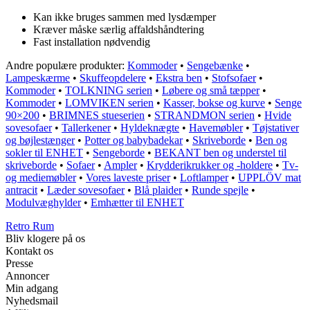
Kan ikke bruges sammen med lysdæmper
Kræver måske særlig affaldshåndtering
Fast installation nødvendig
Andre populære produkter:
Kommoder
•
Sengebænke
•
Lampeskærme
•
Skuffeopdelere
•
Ekstra ben
•
Stofsofaer
•
Kommoder
•
TOLKNING serien
•
Løbere og små tæpper
•
Kommoder
•
LOMVIKEN serien
•
Kasser, bokse og kurve
•
Senge
90×200
•
BRIMNES stueserien
•
STRANDMON serien
•
Hvide
sovesofaer
•
Tallerkener
•
Hyldeknægte
•
Havemøbler
•
Tøjstativer
og bøjlestænger
•
Potter og babybadekar
•
Skriveborde
•
Ben og
sokler til ENHET
•
Sengeborde
•
BEKANT ben og understel til
skriveborde
•
Sofaer
•
Ampler
•
Krydderikrukker og -holdere
•
Tv-
og mediemøbler
•
Vores laveste priser
•
Loftlamper
•
UPPLÖV mat
antracit
•
Læder sovesofaer
•
Blå plaider
•
Runde spejle
•
Modulvæghylder
•
Emhætter til ENHET
Retro Rum
Bliv klogere på os
Kontakt os
Presse
Annoncer
Min adgang
Nyhedsmail