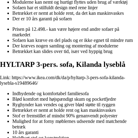
Modulerne kan nemt og hurtigt flyttes uden brug af værktøj
Sofaen har et stilfuldt design med rene linjer
Betrækket er nemt at holde rent, da det kan maskinvaskes
Der er 10 års garanti på sofaen
Prisen på 12.498.- kan være højere end andre sofaer på
markedet
Sofaen kan kræve en del plads og er ikke egnet til mindre rum
Der kræves nogen samling og montering af modulerne
Betrækket kan slides over tid, især ved hyppig brug
HYLTARP 3-pers. sofa, Kilanda lyseblå
Link:
https://www.ikea.com/dk/da/p/hyltarp-3-pers-sofa-kilanda-
lysebla-s19489646/
Indbydende og komfortabel familiesofa
Blød komfort med højspændigt skum og pocketfjedre
Ryghynder kan vendes og giver blød støtte til ryggen
Betrækket er nemt at holde rent og kan maskinvaskes
Stof er fremstillet af mindst 90% genanvendt polyester
Mulighed for at forny møblernes udseende med matchende
betræk
10 års garanti
Holdbart stel og konstruktion