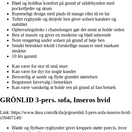
Blød og holdbar komfort på grund af siddehynden med
pocketfjedre og skum
Rummeligt design med plads til mange eller til en lur
Tuftet ryghynde og drejede ben giver sofaen karakter og
stabilitet
Opbevaringsboks i chaiselongen gør det nemt at holde orden
Ben af massiv eg giver en moderne og blød udseende
Nem rengøring under sofaen på grund af høje ben
Smukt betrukket tekstil i forskellige nuancer med markant
struktur
10 års garanti
Kan være for stor til små stuer
Kan være for dyr for nogle kunder
Besværlig at samle og flytte grundet størrelsen
Begrænset farvevalg i betrækket
Kan være vanskelig at holde ren på grund af fast betræk
GRÖNLID 3-pers. sofa, Inseros hvid
Link:
https://www.ikea.com/dk/da/p/groenlid-3-pers-sofa-inseros-hvid-
s59407149/
Bløde og flytbare ryghynder giver kroppen støtte præcis, hvor