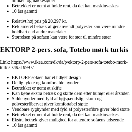
armlæn og nakkestøtter
Betrækket er nemt at holde rent, da det kan maskinvaskes
10 års garanti
Relativt høj pris på 20.297 kr.
Reklameret betræk af genanvendt polyester kan være mindre
holdbart end andre materialer
Størrelsen på sofaen kan være for stor til mindre stuer
EKTORP 2-pers. sofa, Totebo mørk turkis
Link:
https://www.ikea.com/dk/da/p/ektorp-2-pers-sofa-totebo-mork-
turkis-s49319997/
EKTORP sofaen har et tidløst design
Dejlig tykke og komfortable hynder
Betrækket er nemt at skifte
Kan købe ekstra betræk og skifte dem efter humør eller årstiden
Siddehynder med fyld af højspændstigt skum og
polyesterfibervat giver komfortabel støtte
Vendbare ryghynder med fyld af polyesterfibre giver blød støtte
Betrækket er nemt at holde rent, da det kan maskinvaskes
Ekstra betræk giver mulighed for at ændre sofaens udseende
10 års garanti