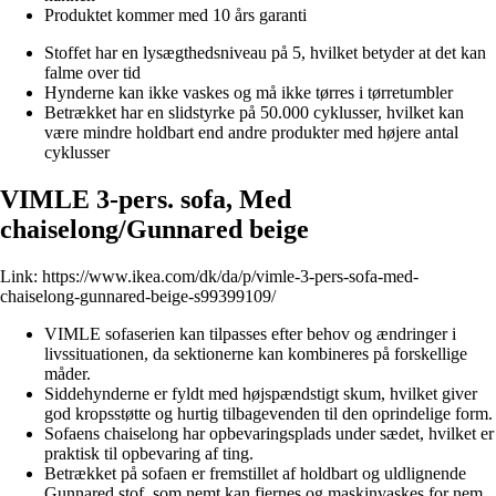
Produktet kommer med 10 års garanti
Stoffet har en lysægthedsniveau på 5, hvilket betyder at det kan
falme over tid
Hynderne kan ikke vaskes og må ikke tørres i tørretumbler
Betrækket har en slidstyrke på 50.000 cyklusser, hvilket kan
være mindre holdbart end andre produkter med højere antal
cyklusser
VIMLE 3-pers. sofa, Med
chaiselong/Gunnared beige
Link:
https://www.ikea.com/dk/da/p/vimle-3-pers-sofa-med-
chaiselong-gunnared-beige-s99399109/
VIMLE sofaserien kan tilpasses efter behov og ændringer i
livssituationen, da sektionerne kan kombineres på forskellige
måder.
Siddehynderne er fyldt med højspændstigt skum, hvilket giver
god kropsstøtte og hurtig tilbagevenden til den oprindelige form.
Sofaens chaiselong har opbevaringsplads under sædet, hvilket er
praktisk til opbevaring af ting.
Betrækket på sofaen er fremstillet af holdbart og uldlignende
Gunnared stof, som nemt kan fjernes og maskinvaskes for nem