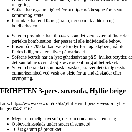
rengøring.
Sofaen har også mulighed for at tilføje nakkestøtte for ekstra
komfort og støtte.
Produktet har en 10-års garanti, der sikrer kvaliteten og
holdbarheden.
Selvom produktet kan tilpasses, kan det være svært at finde den
perfekte kombination, der passer til alle individuelle behov.
Prisen på 7.799 kr. kan være for dyr for nogle købere, når der
findes billigere alternativer på markedet.
Sofaens betræk har en lysægthedsniveau på 5, hvilket betyder, at
det kan falme over tid og kræve udskiftning af betrækket.
Selvom betrækket kan maskinvaskes, kræver det stadig ekstra
opmærksomhed ved vask og pleje for at undgå skader eller
krympning.
FRIHETEN 3-pers. sovesofa, Hyllie beige
Link:
https://www.ikea.com/dk/da/p/friheten-3-pers-sovesofa-hyllie-
beige-00431716/
Meget rummelig sovesofa, der kan omdannes til en seng.
Opbevaringsplads under sædet til sengetøj
10 års garanti på produktet