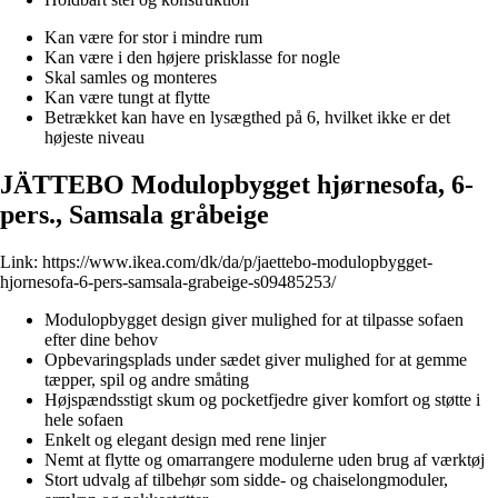
Kan være for stor i mindre rum
Kan være i den højere prisklasse for nogle
Skal samles og monteres
Kan være tungt at flytte
Betrækket kan have en lysægthed på 6, hvilket ikke er det
højeste niveau
JÄTTEBO Modulopbygget hjørnesofa, 6-
pers., Samsala gråbeige
Link:
https://www.ikea.com/dk/da/p/jaettebo-modulopbygget-
hjornesofa-6-pers-samsala-grabeige-s09485253/
Modulopbygget design giver mulighed for at tilpasse sofaen
efter dine behov
Opbevaringsplads under sædet giver mulighed for at gemme
tæpper, spil og andre småting
Højspændsstigt skum og pocketfjedre giver komfort og støtte i
hele sofaen
Enkelt og elegant design med rene linjer
Nemt at flytte og omarrangere modulerne uden brug af værktøj
Stort udvalg af tilbehør som sidde- og chaiselongmoduler,