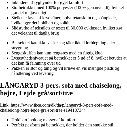
Inkluderer 3 ryghynder for øget komfort
Stofbetrukket med 100% polyester (100% genanvendt), hvilket
gør det miljøvenligt
Stellet er lavet af krydsfiner, polyuretanskum og spånplade,
hvilket gør det holdbart og solidt
Slidstyrke af tekstilets er testet til 30.000 cyklusser, hvilket gør
det velegnet til daglig brug
Betrækket kan ikke vaskes og tåler ikke klorblegning eller
strygning
Sengeskuffen kan kun rengøres med en fugtig klud
Lysægthedsniveauet på betrækket er 5 ud af 8, hvilket betyder at
det kan få falmning over tid
Pakken er stor og tung og vil kræve en vis mængde plads og
håndtering ved levering
LÅNGARYD 3-pers. sofa med chaiselong,
højre, Lejde grå/sort/træ
Link:
https://www.ikea.com/dk/da/p/langaryd-3-pers-sofa-med-
chaiselong-hojre-lejde-gra-sort-trae-s19418734/
Holdbart look og masser af komfort
Perfekt pasform på betrækket, der holder den smukke stil