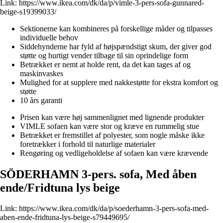
Link:
https://www.ikea.com/dk/da/p/vimle-3-pers-sofa-gunnared-
beige-s19399033/
Sektionerne kan kombineres på forskellige måder og tilpasses
individuelle behov
Siddehynderne har fyld af højspændstigt skum, der giver god
støtte og hurtigt vender tilbage til sin oprindelige form
Betrækket er nemt at holde rent, da det kan tages af og
maskinvaskes
Mulighed for at supplere med nakkestøtte for ekstra komfort og
støtte
10 års garanti
Prisen kan være høj sammenlignet med lignende produkter
VIMLE sofaen kan være stor og kræve en rummelig stue
Betrækket er fremstillet af polyester, som nogle måske ikke
foretrækker i forhold til naturlige materialer
Rengøring og vedligeholdelse af sofaen kan være krævende
SÖDERHAMN 3-pers. sofa, Med åben
ende/Fridtuna lys beige
Link:
https://www.ikea.com/dk/da/p/soederhamn-3-pers-sofa-med-
aben-ende-fridtuna-lys-beige-s79449695/