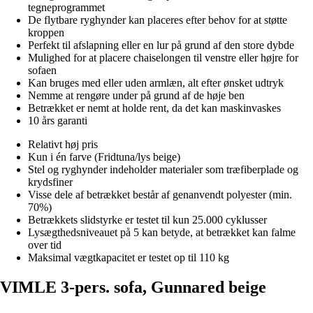
tegneprogrammet
De flytbare ryghynder kan placeres efter behov for at støtte
kroppen
Perfekt til afslapning eller en lur på grund af den store dybde
Mulighed for at placere chaiselongen til venstre eller højre for
sofaen
Kan bruges med eller uden armlæn, alt efter ønsket udtryk
Nemme at rengøre under på grund af de høje ben
Betrækket er nemt at holde rent, da det kan maskinvaskes
10 års garanti
Relativt høj pris
Kun i én farve (Fridtuna/lys beige)
Stel og ryghynder indeholder materialer som træfiberplade og
krydsfiner
Visse dele af betrækket består af genanvendt polyester (min.
70%)
Betrækkets slidstyrke er testet til kun 25.000 cyklusser
Lysægthedsniveauet på 5 kan betyde, at betrækket kan falme
over tid
Maksimal vægtkapacitet er testet op til 110 kg
VIMLE 3-pers. sofa, Gunnared beige