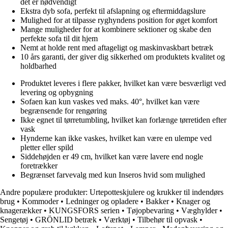
det er nødvendigt
Ekstra dyb sofa, perfekt til afslapning og eftermiddagslure
Mulighed for at tilpasse ryghyndens position for øget komfort
Mange muligheder for at kombinere sektioner og skabe den
perfekte sofa til dit hjem
Nemt at holde rent med aftageligt og maskinvaskbart betræk
10 års garanti, der giver dig sikkerhed om produktets kvalitet og
holdbarhed
Produktet leveres i flere pakker, hvilket kan være besværligt ved
levering og opbygning
Sofaen kan kun vaskes ved maks. 40°, hvilket kan være
begrænsende for rengøring
Ikke egnet til tørretumbling, hvilket kan forlænge tørretiden efter
vask
Hynderne kan ikke vaskes, hvilket kan være en ulempe ved
pletter eller spild
Siddehøjden er 49 cm, hvilket kan være lavere end nogle
foretrækker
Begrænset farvevalg med kun Inseros hvid som mulighed
Andre populære produkter:
Urtepotteskjulere og krukker til indendørs
brug
•
Kommoder
•
Ledninger og opladere
•
Bakker
•
Knager og
knagerækker
•
KUNGSFORS serien
•
Tøjopbevaring
•
Væghylder
•
Sengetøj
•
GRÖNLID betræk
•
Værktøj
•
Tilbehør til opvask
•