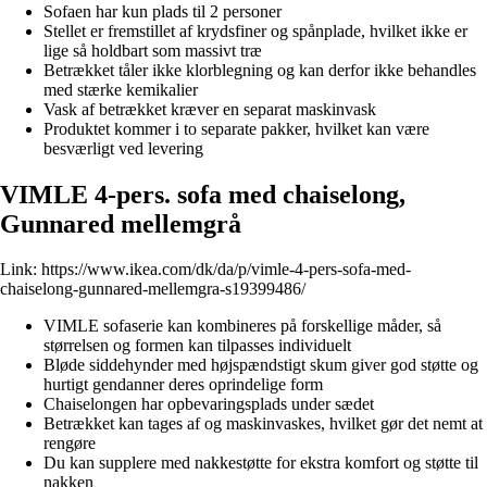
Sofaen har kun plads til 2 personer
Stellet er fremstillet af krydsfiner og spånplade, hvilket ikke er
lige så holdbart som massivt træ
Betrækket tåler ikke klorblegning og kan derfor ikke behandles
med stærke kemikalier
Vask af betrækket kræver en separat maskinvask
Produktet kommer i to separate pakker, hvilket kan være
besværligt ved levering
VIMLE 4-pers. sofa med chaiselong,
Gunnared mellemgrå
Link:
https://www.ikea.com/dk/da/p/vimle-4-pers-sofa-med-
chaiselong-gunnared-mellemgra-s19399486/
VIMLE sofaserie kan kombineres på forskellige måder, så
størrelsen og formen kan tilpasses individuelt
Bløde siddehynder med højspændstigt skum giver god støtte og
hurtigt gendanner deres oprindelige form
Chaiselongen har opbevaringsplads under sædet
Betrækket kan tages af og maskinvaskes, hvilket gør det nemt at
rengøre
Du kan supplere med nakkestøtte for ekstra komfort og støtte til
nakken