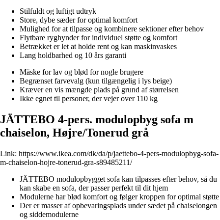
Stilfuldt og luftigt udtryk
Store, dybe sæder for optimal komfort
Mulighed for at tilpasse og kombinere sektioner efter behov
Flytbare ryghynder for individuel støtte og komfort
Betrækket er let at holde rent og kan maskinvaskes
Lang holdbarhed og 10 års garanti
Måske for lav og blød for nogle brugere
Begrænset farvevalg (kun tilgængelig i lys beige)
Kræver en vis mængde plads på grund af størrelsen
Ikke egnet til personer, der vejer over 110 kg
JÄTTEBO 4-pers. modulopbyg sofa m
chaiselon, Højre/Tonerud grå
Link:
https://www.ikea.com/dk/da/p/jaettebo-4-pers-modulopbyg-sofa-
m-chaiselon-hojre-tonerud-gra-s89485211/
JÄTTEBO modulopbygget sofa kan tilpasses efter behov, så du
kan skabe en sofa, der passer perfekt til dit hjem
Modulerne har blød komfort og følger kroppen for optimal støtte
Der er masser af opbevaringsplads under sædet på chaiselongen
og siddemodulerne