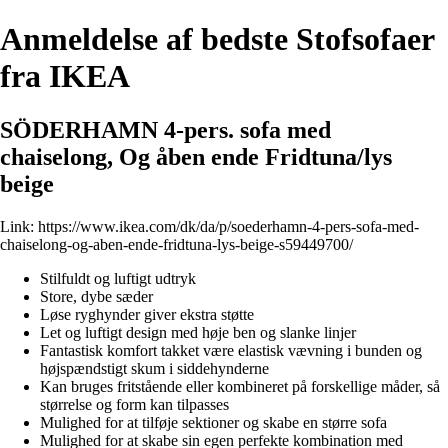
Anmeldelse af bedste Stofsofaer
fra IKEA
SÖDERHAMN 4-pers. sofa med
chaiselong, Og åben ende Fridtuna/lys
beige
Link:
https://www.ikea.com/dk/da/p/soederhamn-4-pers-sofa-med-
chaiselong-og-aben-ende-fridtuna-lys-beige-s59449700/
Stilfuldt og luftigt udtryk
Store, dybe sæder
Løse ryghynder giver ekstra støtte
Let og luftigt design med høje ben og slanke linjer
Fantastisk komfort takket være elastisk vævning i bunden og
højspændstigt skum i siddehynderne
Kan bruges fritstående eller kombineret på forskellige måder, så
størrelse og form kan tilpasses
Mulighed for at tilføje sektioner og skabe en større sofa
Mulighed for at skabe sin egen perfekte kombination med