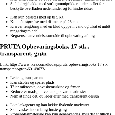
Stabil drejebakke med små gummiprikker under stellet for at
beskytte overfladen nedenunder og forhindre ridser
Kan kun belastes med op til 5 kg
Kun i én størrelse med diameter på 26 cm
Kræver rengøring med en klud dyppet i vand og tilsat et mildt
rengøringsmiddel
Begrænset anvendelsesområde til opbevaring af ting
PRUTA Opbevaringsboks, 17 stk.,
transparent, grøn
Link:
https://www.ikea.com/dk/da/p/pruta-opbevaringsboks-17-stk-
transparent-gron-60149673/
Lette og transparente
Kan stables og sparer plads
Tåler mikroovn, opvaskemaskine og fryser
Reducerer madspild ved at opbevare madrester
Nem at finde det, du leder efter med transparent design
Ikke lækagetæt og kan lække flydende madvarer
Skal vaskes inden brug første gang
Propenplastmateriale kan kun genanvendes, hvis det er tilladt i