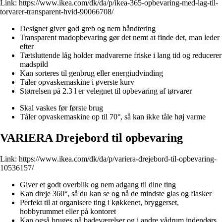
Link:
https://www.ikea.com/dk/da/p/ikea-365-opbevaring-med-lag-til-
torvarer-transparent-hvid-90066708/
Designet giver god greb og nem håndtering
Transparent madopbevaring gør det nemt at finde det, man leder
efter
Tætsluttende låg holder madvarerne friske i lang tid og reducerer
madspild
Kan sorteres til genbrug eller energiudvinding
Tåler opvaskemaskine i øverste kurv
Størrelsen på 2.3 l er velegnet til opbevaring af tørvarer
Skal vaskes før første brug
Tåler opvaskemaskine op til 70°, så kan ikke tåle høj varme
VARIERA Drejebord til opbevaring
Link:
https://www.ikea.com/dk/da/p/variera-drejebord-til-opbevaring-
10536157/
Giver et godt overblik og nem adgang til dine ting
Kan dreje 360°, så du kan se og nå de mindste glas og flasker
Perfekt til at organisere ting i køkkenet, bryggerset,
hobbyrummet eller på kontoret
Kan også bruges på badeværelser og i andre vådrum indendørs