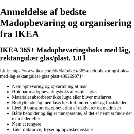
Anmeldelse af bedste
Madopbevaring og organisering
fra IKEA
IKEA 365+ Madopbevaringsboks med låg,
rektangulær glas/plast, 1.0 l
Link:
https://www.ikea.com/dk/da/p/ikea-365-madopbevaringsboks-
med-lag-rektangulaer-glas-plast-s89269071/
Nem opbevaring og opvarmning af mad
Holdbar madopbevaringsboks af ovnfast glas
Materialet absorberer ikke lugte eller bliver misfarvet
Beskyttende låg med låseclips forhindrer spild og frostskader
Ideel til transport og opbevaring af madvarer og madrester
Både beholder og låg er transparente, så det er nemt at finde det
man leder efter
Nem at rengøre
Tåler mikroovn, fryser og opvaskemaskine