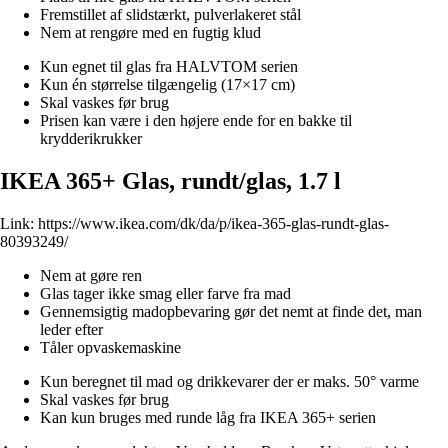
Fremstillet af slidstærkt, pulverlakeret stål
Nem at rengøre med en fugtig klud
Kun egnet til glas fra HALVTOM serien
Kun én størrelse tilgængelig (17×17 cm)
Skal vaskes før brug
Prisen kan være i den højere ende for en bakke til
krydderikrukker
IKEA 365+ Glas, rundt/glas, 1.7 l
Link:
https://www.ikea.com/dk/da/p/ikea-365-glas-rundt-glas-
80393249/
Nem at gøre ren
Glas tager ikke smag eller farve fra mad
Gennemsigtig madopbevaring gør det nemt at finde det, man
leder efter
Tåler opvaskemaskine
Kun beregnet til mad og drikkevarer der er maks. 50° varme
Skal vaskes før brug
Kan kun bruges med runde låg fra IKEA 365+ serien