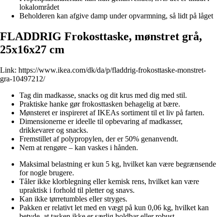
lokalområdet
Beholderen kan afgive damp under opvarmning, så lidt på låget
FLADDRIG Frokosttaske, mønstret grå,
25x16x27 cm
Link:
https://www.ikea.com/dk/da/p/fladdrig-frokosttaske-monstret-
gra-10497212/
Tag din madkasse, snacks og dit krus med dig med stil.
Praktiske hanke gør frokosttasken behagelig at bære.
Mønsteret er inspireret af IKEAs sortiment til et liv på farten.
Dimensionerne er ideelle til opbevaring af madkasser,
drikkevarer og snacks.
Fremstillet af polypropylen, der er 50% genanvendt.
Nem at rengøre – kan vaskes i hånden.
Maksimal belastning er kun 5 kg, hvilket kan være begrænsende
for nogle brugere.
Tåler ikke klorblegning eller kemisk rens, hvilket kan være
upraktisk i forhold til pletter og snavs.
Kan ikke tørretumbles eller stryges.
Pakken er relativt let med en vægt på kun 0,06 kg, hvilket kan
betyde, at tasken ikke er særlig holdbar eller robust.