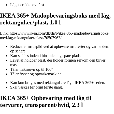
Låget er ikke ovnfast
IKEA 365+ Madopbevaringsboks med låg,
rektangulær/plast, 1.0 l
Link:
https://www.ikea.com/dk/da/p/ikea-365-madopbevaringsboks-
med-lag-rektangulaer-plast-70507963/
Reducerer madspild ved at opbevare madrester og varme dem
op senere.
Kan stables inden i hinanden og spare plads.
Lavet af holdbar plast, der holder formen selvom den bliver
mast.
Tåler mikroovn op til 100°
Tåler fryser og opvaskemaskine.
Kan kun bruges med rektangulære låg i IKEA 365+ serien.
Skal vaskes før brug første gang.
IKEA 365+ Opbevaring med låg til
tørvarer, transparent/hvid, 2.3 l