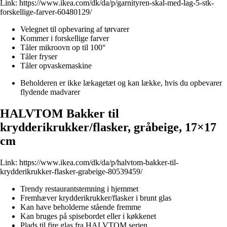
Link:
https://www.ikea.com/dk/da/p/garnityren-skal-med-lag-5-stk-
forskellige-farver-60480129/
Velegnet til opbevaring af tørvarer
Kommer i forskellige farver
Tåler mikroovn op til 100°
Tåler fryser
Tåler opvaskemaskine
Beholderen er ikke lækagetæt og kan lække, hvis du opbevarer
flydende madvarer
HALVTOM Bakker til
krydderikrukker/flasker, gråbeige, 17×17
cm
Link:
https://www.ikea.com/dk/da/p/halvtom-bakker-til-
krydderikrukker-flasker-grabeige-80539459/
Trendy restaurantstemning i hjemmet
Fremhæver krydderikrukker/flasker i brunt glas
Kan have beholderne stående fremme
Kan bruges på spisebordet eller i køkkenet
Plads til fire glas fra HALVTOM serien