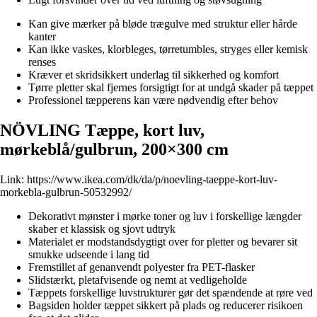
Kan give mærker på bløde trægulve med struktur eller hårde
kanter
Kan ikke vaskes, klorbleges, tørretumbles, stryges eller kemisk
renses
Kræver et skridsikkert underlag til sikkerhed og komfort
Tørre pletter skal fjernes forsigtigt for at undgå skader på tæppet
Professionel tæpperens kan være nødvendig efter behov
NÖVLING Tæppe, kort luv,
mørkeblå/gulbrun, 200×300 cm
Link:
https://www.ikea.com/dk/da/p/noevling-taeppe-kort-luv-
morkebla-gulbrun-50532992/
Dekorativt mønster i mørke toner og luv i forskellige længder
skaber et klassisk og sjovt udtryk
Materialet er modstandsdygtigt over for pletter og bevarer sit
smukke udseende i lang tid
Fremstillet af genanvendt polyester fra PET-flasker
Slidstærkt, pletafvisende og nemt at vedligeholde
Tæppets forskellige luvstrukturer gør det spændende at røre ved
Bagsiden holder tæppet sikkert på plads og reducerer risikoen