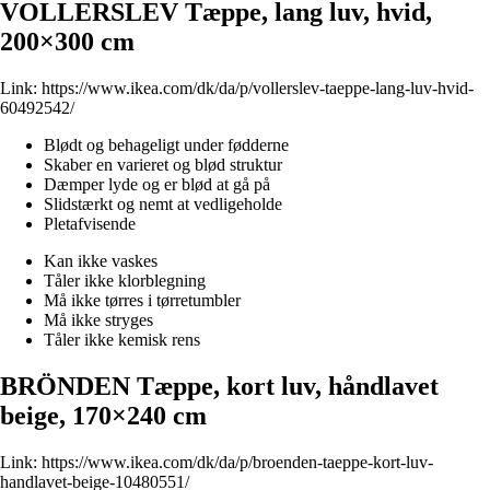
VOLLERSLEV Tæppe, lang luv, hvid,
200×300 cm
Link:
https://www.ikea.com/dk/da/p/vollerslev-taeppe-lang-luv-hvid-
60492542/
Blødt og behageligt under fødderne
Skaber en varieret og blød struktur
Dæmper lyde og er blød at gå på
Slidstærkt og nemt at vedligeholde
Pletafvisende
Kan ikke vaskes
Tåler ikke klorblegning
Må ikke tørres i tørretumbler
Må ikke stryges
Tåler ikke kemisk rens
BRÖNDEN Tæppe, kort luv, håndlavet
beige, 170×240 cm
Link:
https://www.ikea.com/dk/da/p/broenden-taeppe-kort-luv-
handlavet-beige-10480551/