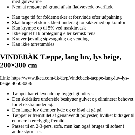
med gulvvarme
Nem at rengøre på grund af sin fladvævede overflade
Kan tage tid for foldemærker at forsvinde efter udpakning
Skal bruge et skridsikkert underlag for sikkerhed og komfort
Kan krympe op til 5% ved maskinvask
Ikke egnet til klorblegning eller kemisk rens
Kræver jævnlig støvsugning og vending
Kan ikke tørretumbles
VINDEBÄK Tæppe, lang luv, lys beige,
200×300 cm
Link:
https://www.ikea.com/dk/da/p/vindebaek-taeppe-lang-luv-lys-
beige-40508068/
Tæppet har et levende og hyggeligt udtryk.
Den skridsikre underside beskytter gulvet og eliminerer behovet
for et ekstra underlag.
Den lange luv dæmper lyde og er blød at gå på.
Tæppet er fremstillet af genanvendt polyester, hvilket bidrager til
en mere bæredygtig fremtid.
Passer til en 2-3-pers. sofa, men kan også bruges til sofaer i
andre størrelser.