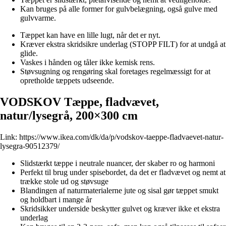
Kan bruges på alle former for gulvbelægning, også gulve med
gulvvarme.
Tæppet kan have en lille lugt, når det er nyt.
Kræver ekstra skridsikre underlag (STOPP FILT) for at undgå at
glide.
Vaskes i hånden og tåler ikke kemisk rens.
Støvsugning og rengøring skal foretages regelmæssigt for at
opretholde tæppets udseende.
VODSKOV Tæppe, fladvævet,
natur/lysegrå, 200×300 cm
Link:
https://www.ikea.com/dk/da/p/vodskov-taeppe-fladvaevet-natur-
lysegra-90512379/
Slidstærkt tæppe i neutrale nuancer, der skaber ro og harmoni
Perfekt til brug under spisebordet, da det er fladvævet og nemt at
trække stole ud og støvsuge
Blandingen af naturmaterialerne jute og sisal gør tæppet smukt
og holdbart i mange år
Skridsikker underside beskytter gulvet og kræver ikke et ekstra
underlag