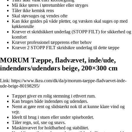
Må ikke tørres i tørretumbler eller stryges
Tåler ikke kemisk rens
Skal støvsuges og vendes ofte
Kan ikke gnides på våde pletter, og væsken skal suges op med
køkkenrulle
Kræver et skridsikkert underlag (STOPP FILT) for sikkerhed og
komfort
Kræver professionel tæpperens efter behov
Kræver 2 STOPP FILT skridsikre underlag til dette tæppe
MORUM Tæppe, fladvævet, inde/ude,
indendørs/udendørs beige, 200×300 cm
Link:
https://www.ikea.com/dk/da/p/morum-taeppe-fladvaevet-inde-
ude-beige-80198295/
Tæppet giver en rolig stemning i ethvert rum.
Kan bruges både indendørs og udendørs.
Nemt at gøre rent og slidstærkt nok til at kunne klare vind og
vejr.
Ideelt til brug i stuen eller under spisebordet.
Tåler regn, sol, sne og snavs.
Maskinvævet for holdbarhed og stabilitet.