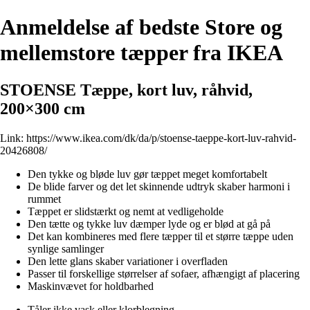
Anmeldelse af bedste Store og
mellemstore tæpper fra IKEA
STOENSE Tæppe, kort luv, råhvid,
200×300 cm
Link:
https://www.ikea.com/dk/da/p/stoense-taeppe-kort-luv-rahvid-
20426808/
Den tykke og bløde luv gør tæppet meget komfortabelt
De blide farver og det let skinnende udtryk skaber harmoni i
rummet
Tæppet er slidstærkt og nemt at vedligeholde
Den tætte og tykke luv dæmper lyde og er blød at gå på
Det kan kombineres med flere tæpper til et større tæppe uden
synlige samlinger
Den lette glans skaber variationer i overfladen
Passer til forskellige størrelser af sofaer, afhængigt af placering
Maskinvævet for holdbarhed
Tåler ikke vask eller klorblegning