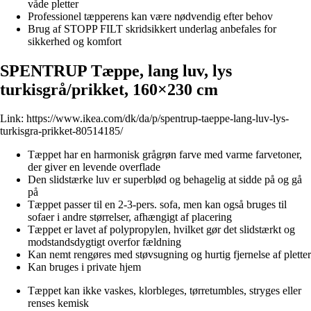
våde pletter
Professionel tæpperens kan være nødvendig efter behov
Brug af STOPP FILT skridsikkert underlag anbefales for
sikkerhed og komfort
SPENTRUP Tæppe, lang luv, lys
turkisgrå/prikket, 160×230 cm
Link:
https://www.ikea.com/dk/da/p/spentrup-taeppe-lang-luv-lys-
turkisgra-prikket-80514185/
Tæppet har en harmonisk grågrøn farve med varme farvetoner,
der giver en levende overflade
Den slidstærke luv er superblød og behagelig at sidde på og gå
på
Tæppet passer til en 2-3-pers. sofa, men kan også bruges til
sofaer i andre størrelser, afhængigt af placering
Tæppet er lavet af polypropylen, hvilket gør det slidstærkt og
modstandsdygtigt overfor fældning
Kan nemt rengøres med støvsugning og hurtig fjernelse af pletter
Kan bruges i private hjem
Tæppet kan ikke vaskes, klorbleges, tørretumbles, stryges eller
renses kemisk