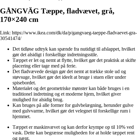
GÅNGVÄG Tæppe, fladvævet, grå,
170×240 cm
Link:
https://www.ikea.com/dk/da/p/gangvaeg-taeppe-fladvaevet-gra-
30541474/
Det tidløse udtryk kan spænde fra nutidigt til afslappet, hvilket
gør det alsidigt i forskellige indretningsstile.
Tæppet er let og nemt at flytte, hvilket gør det praktisk at skifte
placering eller tage med på ferie.
Det fladvævede design gør det nemt at trække stole ud og
støvsuge, hvilket gør det ideelt at bruge i stuen eller under
spisebordet.
Materialet og det geometriske mønster kan både bruges i en
traditionel indretning og et moderne hjem, hvilket giver
mulighed for alsidig brug.
Kan bruges på alle former for gulvbelægning, herunder gulve
med gulvvarme, hvilket gør det velegnet til forskellige rum i
hjemmet.
Tæppet er maskinvævet og kan derfor krympe op til 10% ved
vask. Dette kan begrænse muligheden for at holde tæppet rent
og pænt.