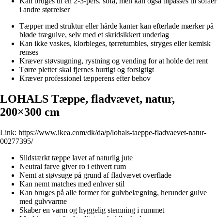
Kan bruges til en 2-3-pers. sofa, men kan også tilpasses til sofaer
i andre størrelser
Tæpper med struktur eller hårde kanter kan efterlade mærker på
bløde trægulve, selv med et skridsikkert underlag
Kan ikke vaskes, klorbleges, tørretumbles, stryges eller kemisk
renses
Kræver støvsugning, rystning og vending for at holde det rent
Tørre pletter skal fjernes hurtigt og forsigtigt
Kræver professionel tæpperens efter behov
LOHALS Tæppe, fladvævet, natur,
200×300 cm
Link:
https://www.ikea.com/dk/da/p/lohals-taeppe-fladvaevet-natur-
00277395/
Slidstærkt tæppe lavet af naturlig jute
Neutral farve giver ro i ethvert rum
Nemt at støvsuge på grund af fladvævet overflade
Kan nemt matches med enhver stil
Kan bruges på alle former for gulvbelægning, herunder gulve
med gulvvarme
Skaber en varm og hyggelig stemning i rummet