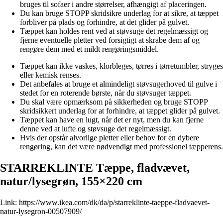
bruges til sofaer i andre størrelser, afhængigt af placeringen.
Du kan bruge STOPP skridsikre underlag for at sikre, at tæppet
forbliver på plads og forhindre, at det glider på gulvet.
Tæppet kan holdes rent ved at støvsuge det regelmæssigt og
fjerne eventuelle pletter ved forsigtigt at skrabe dem af og
rengøre dem med et mildt rengøringsmiddel.
Tæppet kan ikke vaskes, klorbleges, tørres i tørretumbler, stryges
eller kemisk renses.
Det anbefales at bruge et almindeligt støvsugerhoved til gulve i
stedet for en roterende børste, når du støvsuger tæppet.
Du skal være opmærksom på sikkerheden og bruge STOPP
skridsikkert underlag for at forhindre, at tæppet glider på gulvet.
Tæppet kan have en lugt, når det er nyt, men du kan fjerne
denne ved at lufte og støvsuge det regelmæssigt.
Hvis der opstår alvorlige pletter eller behov for en dybere
rengøring, kan det være nødvendigt med professionel tæpperens.
STARREKLINTE Tæppe, fladvævet,
natur/lysegrøn, 155×220 cm
Link:
https://www.ikea.com/dk/da/p/starreklinte-taeppe-fladvaevet-
natur-lysegron-00507909/