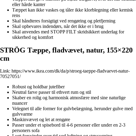
eller hårde kanter
Tæppet kan ikke vaskes og tåler ikke klorblegning eller kemisk
rens
Skal håndteres forsigtigt ved rengøring og pletfjerning
Skal opbevares indendørs, når det ikke er i brug
Skal anvendes med STOPP FILT skridsikkert underlag for
sikkerhed og komfort
STRÖG Tæppe, fladvævet, natur, 155×220
cm
Link:
https://www.ikea.com/dk/da/p/stroeg-taeppe-fladvaevet-natur-
70527051/
Robust og holdbar jutefiber
Neutral farve passer til ethvert rum og stil
Skaber en rolig og harmonisk atmosfære med sine naturlige
nuancer
Velegnet til alle former for gulvbelægning, herunder gulve med
gulvvarme
Maskinvævet og let at rengøre
Passer under et spisebord til 4-6 personer eller under en 2-3
personers sofa
Lugt forsvinder over tid ved luftning og støvsugning