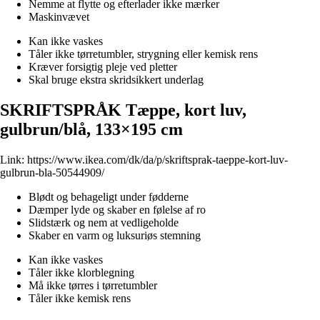
Nemme at flytte og efterlader ikke mærker
Maskinvævet
Kan ikke vaskes
Tåler ikke tørretumbler, strygning eller kemisk rens
Kræver forsigtig pleje ved pletter
Skal bruge ekstra skridsikkert underlag
SKRIFTSPRÅK Tæppe, kort luv,
gulbrun/blå, 133×195 cm
Link:
https://www.ikea.com/dk/da/p/skriftsprak-taeppe-kort-luv-
gulbrun-bla-50544909/
Blødt og behageligt under fødderne
Dæmper lyde og skaber en følelse af ro
Slidstærk og nem at vedligeholde
Skaber en varm og luksuriøs stemning
Kan ikke vaskes
Tåler ikke klorblegning
Må ikke tørres i tørretumbler
Tåler ikke kemisk rens