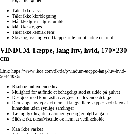
for, at det glider
Tåler ikke vask
Tåler ikke klorblegning
Må ikke tørres i tørretumbler
Må ikke stryges
Tåler ikke kemisk rens
Støvsug, ryst og vend tæppet ofte for at holde det rent
VINDUM Tæppe, lang luv, hvid, 170×230
cm
Link:
https://www.ikea.com/dk/da/p/vindum-taeppe-lang-luv-hvid-
50344986/
Blød og indbydende luv
Mulighed for at finde et behageligt sted at sidde på gulvet
Designet med kontrastfarver giver en levende detalje
Den lange luv gør det nemt at lægge flere tæpper ved siden af
hinanden uden synlige samlinger
Tæt og tyk luv, der dæmper lyde og er blød at gå på
Slidstærkt, pletafvisende og nemt at vedligeholde
Kan ikke vaskes