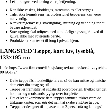
Let at rengøre ved tørring eller pletfjerning.
Kan ikke vaskes, klorbleges, tørretumbles eller stryges.
Tåler ikke kemisk rens, så professionel tæpperens kan være
nødvendig.
Kræver regelmæssig støvsugning, rystning og vendning for at
bevare udseendet.
Støvsugning skal udføres med almindeligt støvsugerhoved til
gulve, ikke med roterende børste.
Produktet er kun testet til brug i private hjem.
LANGSTED Tæppe, kort luv, lyseblå,
133×195 cm
Link:
https://www.ikea.com/dk/da/p/langsted-taeppe-kort-luv-lysebla-
90495172/
Dette tæppe fås i forskellige farver, så du kan mikse og matche
dem efter din smag og stil.
Tæppet er fremstillet af slidstærkt polypropylen, hvilket gør det
holdbart og modstandsdygtigt over for pletter.
Det er let at kombinere flere tæpper sammen takket være de
tilskårne kanter, som gør det nemt at skabe et større tæppe.
Tæppet er designet til at passe til en 2-pers. sofa og kan også