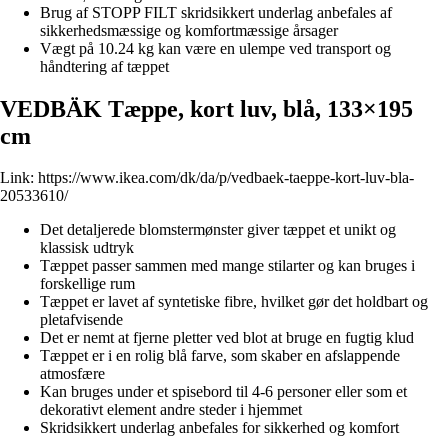
Brug af STOPP FILT skridsikkert underlag anbefales af
sikkerhedsmæssige og komfortmæssige årsager
Vægt på 10.24 kg kan være en ulempe ved transport og
håndtering af tæppet
VEDBÄK Tæppe, kort luv, blå, 133×195
cm
Link:
https://www.ikea.com/dk/da/p/vedbaek-taeppe-kort-luv-bla-
20533610/
Det detaljerede blomstermønster giver tæppet et unikt og
klassisk udtryk
Tæppet passer sammen med mange stilarter og kan bruges i
forskellige rum
Tæppet er lavet af syntetiske fibre, hvilket gør det holdbart og
pletafvisende
Det er nemt at fjerne pletter ved blot at bruge en fugtig klud
Tæppet er i en rolig blå farve, som skaber en afslappende
atmosfære
Kan bruges under et spisebord til 4-6 personer eller som et
dekorativt element andre steder i hjemmet
Skridsikkert underlag anbefales for sikkerhed og komfort