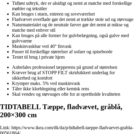
Tidløst udtryk, der er alsidigt og nemt at matche med forskellige
møbler og tekstiler
Kan bruges i stuen, entreen og soveværelset
Fladvævet overflade gør det nemt at trække stole ud og støvsuge
Naturmaterialet og de neutrale farver gør det nemt at mikse og
matche med enhver stil
Kan bruges på alle former for gulvbelægning, også gulve med
gulvvarme
Maskinvaskbar ved 40° finvask
Passer til forskellige størrelser af sofaer og spiseborde
Testet til brug i private hjem
Anbefales professionel tæpperens på grund af størrelsen
Kræver brug af STOPP FILT skridsikkert underlag for
sikkerhed og komfort
Krymper maks. 5% ved maskinvask
Tåler ikke klorblegning eller kemisk rens
Skal vendes og støvsuges ofte for at opretholde kvaliteten
TIDTABELL Tæppe, fladvævet, gråblå,
200×300 cm
Link:
https://www.ikea.com/dk/da/p/tidtabell-taeppe-fladvaevet-grabla-
00561864/