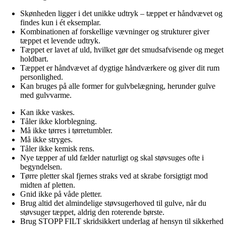
Skønheden ligger i det unikke udtryk – tæppet er håndvævet og
findes kun i ét eksemplar.
Kombinationen af forskellige vævninger og strukturer giver
tæppet et levende udtryk.
Tæppet er lavet af uld, hvilket gør det smudsafvisende og meget
holdbart.
Tæppet er håndvævet af dygtige håndværkere og giver dit rum
personlighed.
Kan bruges på alle former for gulvbelægning, herunder gulve
med gulvvarme.
Kan ikke vaskes.
Tåler ikke klorblegning.
Må ikke tørres i tørretumbler.
Må ikke stryges.
Tåler ikke kemisk rens.
Nye tæpper af uld fælder naturligt og skal støvsuges ofte i
begyndelsen.
Tørre pletter skal fjernes straks ved at skrabe forsigtigt mod
midten af pletten.
Gnid ikke på våde pletter.
Brug altid det almindelige støvsugerhoved til gulve, når du
støvsuger tæppet, aldrig den roterende børste.
Brug STOPP FILT skridsikkert underlag af hensyn til sikkerhed