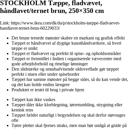
STOCKHOLM Tæppe, fladvævet,
håndlavet/ternet brun, 250×350 cm
Link:
https://www.ikea.com/dk/da/p/stockholm-taeppe-fladvaevet-
handlavet-ternet-brun-60229033/
Det brune ternede mønster skaber en markant og grafisk effekt
Tæppet er håndvævet af dygtige kunsthåndværkere, så hvert
tæppe er unikt
Tæppet er fladvævet og perfekt til spise- og opholdsområder
Tæppet er fremstillet i Indien i organiserede vævecentre med
gode arbejdsforhold og rimelige lønninger
Den slidstærke og smudsafvisende uldoverflade gør tæppet
perfekt i stuen eller under spisebordet
Tæppet har samme mønster på begge sider, så du kan vende det,
og det kan holde endnu længere
Produktet er testet til brug i private hjem
Tæppet kan ikke vaskes
Tæppet tåler ikke klorblegning, tørretumbling, strygning eller
kemisk rens
Tæppet fælder naturligt i begyndelsen og skal derfor støvsuges
ofte
Tørre pletter skal fjernes straks, men man bør undgå at gnide på