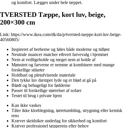
og komfort. Lægges under hele tæppet.
TVERSTED Tæppe, kort luv, beige,
200×300 cm
Link:
https://www.ikea.com/dk/da/p/tversted-taeppe-kort-luv-beige-
40560805/
Inspireret af berberne og føles både moderne og tidløst
Neutrale nuancer matcher ethvert farvevalg i hjemmet
Nem at vedligeholde og meget nem at holde af
Mønstret og farverne er nemme at kombinere med mange
forskellige stilarter
Holdbart og pletafvisende materiale
Den tykke luv dæmper lyde og er blød at gå på
Blødt og behageligt for fødderne
Passer til forskellige størrelser af sofaer
Testet til brug i private hjem
Kan ikke vaskes
Tåler ikke klorblegning, tørretumbling, strygning eller kemisk
rens
Kræver skridsikre underlag for sikkerhed og komfort
Kræver professionel tæpperens efter behov