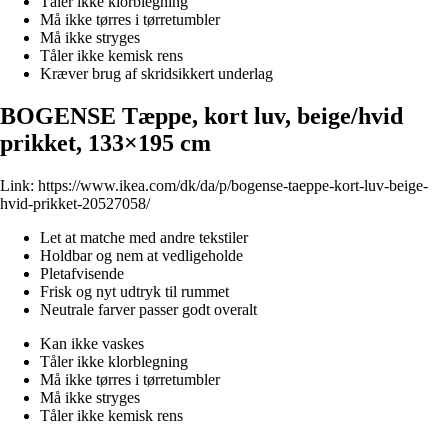
Tåler ikke klorblegning
Må ikke tørres i tørretumbler
Må ikke stryges
Tåler ikke kemisk rens
Kræver brug af skridsikkert underlag
BOGENSE Tæppe, kort luv, beige/hvid
prikket, 133×195 cm
Link:
https://www.ikea.com/dk/da/p/bogense-taeppe-kort-luv-beige-
hvid-prikket-20527058/
Let at matche med andre tekstiler
Holdbar og nem at vedligeholde
Pletafvisende
Frisk og nyt udtryk til rummet
Neutrale farver passer godt overalt
Kan ikke vaskes
Tåler ikke klorblegning
Må ikke tørres i tørretumbler
Må ikke stryges
Tåler ikke kemisk rens