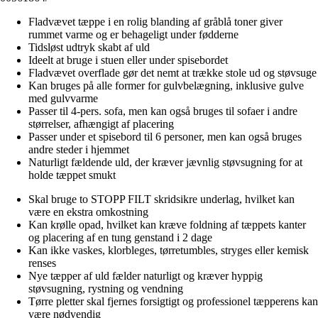
Fladvævet tæppe i en rolig blanding af gråblå toner giver
rummet varme og er behageligt under fødderne
Tidsløst udtryk skabt af uld
Ideelt at bruge i stuen eller under spisebordet
Fladvævet overflade gør det nemt at trække stole ud og støvsuge
Kan bruges på alle former for gulvbelægning, inklusive gulve
med gulvvarme
Passer til 4-pers. sofa, men kan også bruges til sofaer i andre
størrelser, afhængigt af placering
Passer under et spisebord til 6 personer, men kan også bruges
andre steder i hjemmet
Naturligt fældende uld, der kræver jævnlig støvsugning for at
holde tæppet smukt
Skal bruge to STOPP FILT skridsikre underlag, hvilket kan
være en ekstra omkostning
Kan krølle opad, hvilket kan kræve foldning af tæppets kanter
og placering af en tung genstand i 2 dage
Kan ikke vaskes, klorbleges, tørretumbles, stryges eller kemisk
renses
Nye tæpper af uld fælder naturligt og kræver hyppig
støvsugning, rystning og vendning
Tørre pletter skal fjernes forsigtigt og professionel tæpperens kan
være nødvendig