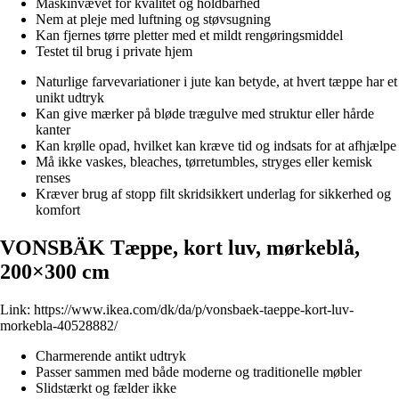
Maskinvævet for kvalitet og holdbarhed
Nem at pleje med luftning og støvsugning
Kan fjernes tørre pletter med et mildt rengøringsmiddel
Testet til brug i private hjem
Naturlige farvevariationer i jute kan betyde, at hvert tæppe har et
unikt udtryk
Kan give mærker på bløde trægulve med struktur eller hårde
kanter
Kan krølle opad, hvilket kan kræve tid og indsats for at afhjælpe
Må ikke vaskes, bleaches, tørretumbles, stryges eller kemisk
renses
Kræver brug af stopp filt skridsikkert underlag for sikkerhed og
komfort
VONSBÄK Tæppe, kort luv, mørkeblå,
200×300 cm
Link:
https://www.ikea.com/dk/da/p/vonsbaek-taeppe-kort-luv-
morkebla-40528882/
Charmerende antikt udtryk
Passer sammen med både moderne og traditionelle møbler
Slidstærkt og fælder ikke