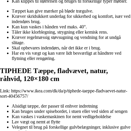
Kan klippes til størrelsen og bruges til forskellige typer møbler.
Tæppet kan give mærker på bløde trægulve.
Kræver skridsikkert underlag for sikkerhed og komfort, især ved
indendørs brug.
Kan kun vaskes i hånden ved maks. 40°.
Tåler ikke klorblegning, strygning eller kemisk rens.
Kræver regelmæssig støvsugning og vendning for at undgå
slitage.
Skal opbevares indendørs, når det ikke er i brug.
Har en vis vægt og kan være lidt besværligt at håndtere ved
flytning eller rengøring.
TIPHEDE Tæppe, fladvævet, natur,
råhvid, 120×180 cm
Link:
https://www.ikea.com/dk/da/p/tiphede-taeppe-fladvaevet-natur-
sort-40456757/
Alsidigt tæppe, der passer til enhver indretning
Kan bruges under spisebordet, i stuen eller ved siden af sengen
Kan vaskes i vaskemaskinen for nemt vedligeholdelse
Lav vægt og nemt at flytte
Velegnet til brug på forskellige gulvbelægninger, inklusive gulve