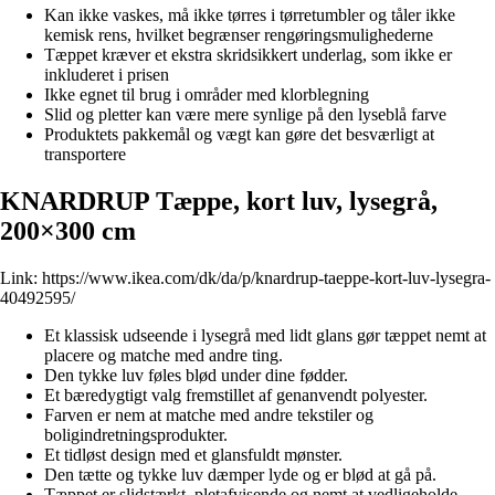
Kan ikke vaskes, må ikke tørres i tørretumbler og tåler ikke
kemisk rens, hvilket begrænser rengøringsmulighederne
Tæppet kræver et ekstra skridsikkert underlag, som ikke er
inkluderet i prisen
Ikke egnet til brug i områder med klorblegning
Slid og pletter kan være mere synlige på den lyseblå farve
Produktets pakkemål og vægt kan gøre det besværligt at
transportere
KNARDRUP Tæppe, kort luv, lysegrå,
200×300 cm
Link:
https://www.ikea.com/dk/da/p/knardrup-taeppe-kort-luv-lysegra-
40492595/
Et klassisk udseende i lysegrå med lidt glans gør tæppet nemt at
placere og matche med andre ting.
Den tykke luv føles blød under dine fødder.
Et bæredygtigt valg fremstillet af genanvendt polyester.
Farven er nem at matche med andre tekstiler og
boligindretningsprodukter.
Et tidløst design med et glansfuldt mønster.
Den tætte og tykke luv dæmper lyde og er blød at gå på.
Tæppet er slidstærkt, pletafvisende og nemt at vedligeholde.