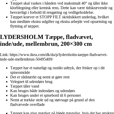
Tæppet skal vaskes i hånden ved maksimalt 40° og tåler ikke
klorblegning eller kemisk rens. Dette kan være tidskrævende og
besværligt i forhold til rengøring og vedligeholdelse.
Tæppet kræver et STOPP FILT skridsikkert underlag, hvilket
kan medføre ekstra udgifter og ekstra arbejde ved opsætning og
flytning af tæppet.
LYDERSHOLM Tæppe, fladvævet,
inde/ude, mellembrun, 200×300 cm
Link:
https://www.ikea.com/dk/da/p/lydersholm-taeppe-fladvaevet-
inde-ude-mellembrun-50495409/
Tæppet har et naturligt og rustikt udtryk, der frisker op i dit
spiseområde
Det er slidstærkt og nemt at gøre rent
Velegnet til udendørs brug
Tæppet tåler vand
Kan bruges både indendørs og udendørs
Kan bruges under et spisebord til 6 personer
Nemt at trække stole ud og støvsuge på grund af den
fladvævede overflade
Tæppet kan give mærker på bløde trægulve, hvis det har struktur