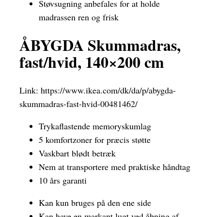
Støvsugning anbefales for at holde
madrassen ren og frisk
ÅBYGDA Skummadras,
fast/hvid, 140×200 cm
Link:
https://www.ikea.com/dk/da/p/abygda-
skummadras-fast-hvid-00481462/
Trykaflastende memoryskumlag
5 komfortzoner for præcis støtte
Vaskbart blødt betræk
Nem at transportere med praktiske håndtag
10 års garanti
Kan kun bruges på den ene side
Kan have en markant lugt ved åbning af