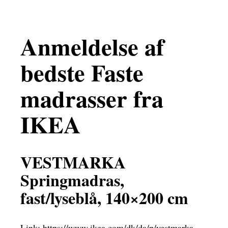
Anmeldelse af
bedste Faste
madrasser fra
IKEA
VESTMARKA
Springmadras,
fast/lyseblå, 140×200 cm
Link:
https://www.ikea.com/dk/da/p/vestmarka-