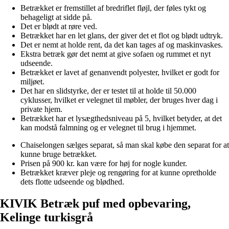
Betrækket er fremstillet af bredriflet fløjl, der føles tykt og
behageligt at sidde på.
Det er blødt at røre ved.
Betrækket har en let glans, der giver det et flot og blødt udtryk.
Det er nemt at holde rent, da det kan tages af og maskinvaskes.
Ekstra betræk gør det nemt at give sofaen og rummet et nyt
udseende.
Betrækket er lavet af genanvendt polyester, hvilket er godt for
miljøet.
Det har en slidstyrke, der er testet til at holde til 50.000
cyklusser, hvilket er velegnet til møbler, der bruges hver dag i
private hjem.
Betrækket har et lysægthedsniveau på 5, hvilket betyder, at det
kan modstå falmning og er velegnet til brug i hjemmet.
Chaiselongen sælges separat, så man skal købe den separat for at
kunne bruge betrækket.
Prisen på 900 kr. kan være for høj for nogle kunder.
Betrækket kræver pleje og rengøring for at kunne opretholde
dets flotte udseende og blødhed.
KIVIK Betræk puf med opbevaring,
Kelinge turkisgrå