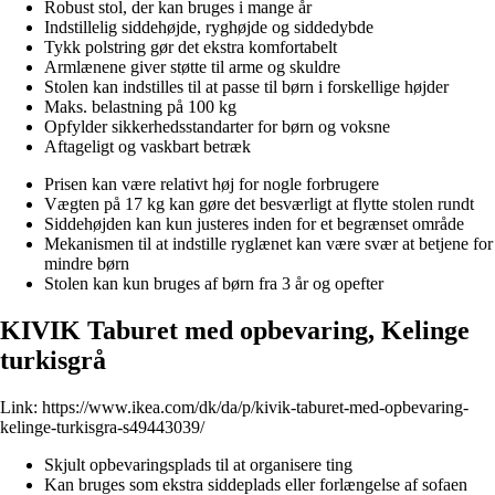
Robust stol, der kan bruges i mange år
Indstillelig siddehøjde, ryghøjde og siddedybde
Tykk polstring gør det ekstra komfortabelt
Armlænene giver støtte til arme og skuldre
Stolen kan indstilles til at passe til børn i forskellige højder
Maks. belastning på 100 kg
Opfylder sikkerhedsstandarter for børn og voksne
Aftageligt og vaskbart betræk
Prisen kan være relativt høj for nogle forbrugere
Vægten på 17 kg kan gøre det besværligt at flytte stolen rundt
Siddehøjden kan kun justeres inden for et begrænset område
Mekanismen til at indstille ryglænet kan være svær at betjene for
mindre børn
Stolen kan kun bruges af børn fra 3 år og opefter
KIVIK Taburet med opbevaring, Kelinge
turkisgrå
Link:
https://www.ikea.com/dk/da/p/kivik-taburet-med-opbevaring-
kelinge-turkisgra-s49443039/
Skjult opbevaringsplads til at organisere ting
Kan bruges som ekstra siddeplads eller forlængelse af sofaen