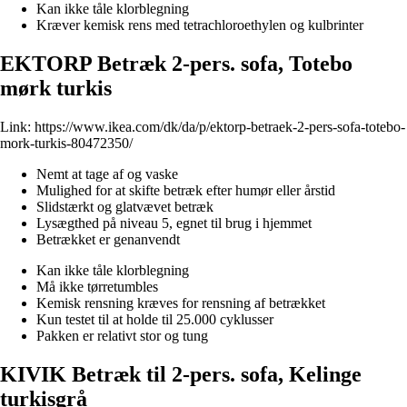
Kan ikke tåle klorblegning
Kræver kemisk rens med tetrachloroethylen og kulbrinter
EKTORP Betræk 2-pers. sofa, Totebo
mørk turkis
Link:
https://www.ikea.com/dk/da/p/ektorp-betraek-2-pers-sofa-totebo-
mork-turkis-80472350/
Nemt at tage af og vaske
Mulighed for at skifte betræk efter humør eller årstid
Slidstærkt og glatvævet betræk
Lysægthed på niveau 5, egnet til brug i hjemmet
Betrækket er genanvendt
Kan ikke tåle klorblegning
Må ikke tørretumbles
Kemisk rensning kræves for rensning af betrækket
Kun testet til at holde til 25.000 cyklusser
Pakken er relativt stor og tung
KIVIK Betræk til 2-pers. sofa, Kelinge
turkisgrå