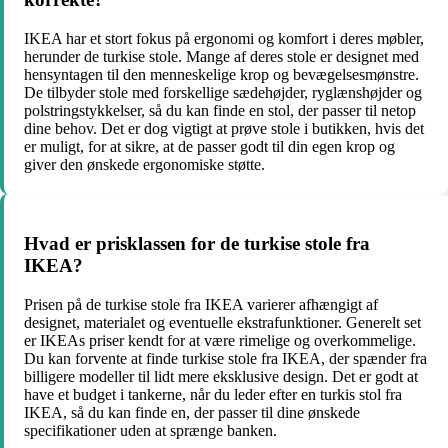
IKEA har et stort fokus på ergonomi og komfort i deres møbler,
herunder de turkise stole. Mange af deres stole er designet med
hensyntagen til den menneskelige krop og bevægelsesmønstre.
De tilbyder stole med forskellige sædehøjder, ryglænshøjder og
polstringstykkelser, så du kan finde en stol, der passer til netop
dine behov. Det er dog vigtigt at prøve stole i butikken, hvis det
er muligt, for at sikre, at de passer godt til din egen krop og
giver den ønskede ergonomiske støtte.
Hvad er prisklassen for de turkise stole fra
IKEA?
Prisen på de turkise stole fra IKEA varierer afhængigt af
designet, materialet og eventuelle ekstrafunktioner. Generelt set
er IKEAs priser kendt for at være rimelige og overkommelige.
Du kan forvente at finde turkise stole fra IKEA, der spænder fra
billigere modeller til lidt mere eksklusive design. Det er godt at
have et budget i tankerne, når du leder efter en turkis stol fra
IKEA, så du kan finde en, der passer til dine ønskede
specifikationer uden at sprænge banken.