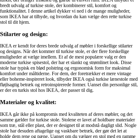
bredt udvalg af turkise stole, der kombinerer stil, komfort og
funktionalitet. I denne artikel dykker vi ned i de mange muligheder,
som IKEA har at tilbyde, og hvordan du kan vælge den rette turkise
stol til dit hjem.
Stilarter og design:
IKEA er kendt for deres brede udvalg af møbler i forskellige stilarter
og designs. Når det kommer til turkise stole, er der flere forskellige
muligheder at vælge imellem. Et af de mest populære valg er den
moderne turkise spisestol, der har et slankt og strømlinet look. Disse
stole har typisk en blød polstring og ergonomisk form for maksimal
komfort under måltiderne. For dem, der foretrækker et mere vintage
eller boheme-inspireret look, tilbyder IKEA også turkise lænestole med
fløjlsagtig betræk og retroinspirerede former. Uanset din personlige stil,
er der en turkis stol hos IKEA, der passer til dig.
Materialer og kvalitet:
IKEA går ikke på kompromis med kvaliteten af deres møbler, og det
samme gælder for turkise stole. Stolene er lavet af holdbare materialer
som træ, stål eller plast, der er designet til at modstå dagligt slid. Nogle
stole har desuden aftagelige og vaskbare betræk, der gør det let at
holde dem rene og pæne. Uanset om du vælger en stol med en ramme