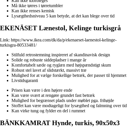
Kan ikke klorbleges
Må ikke tørres i tørretumbler
Kan ikke renses kemisk
Lysægthedsniveau 5 kan betyde, at det kan blege over tid
EKENÄSET Lænestol, Kelinge turkisgrå
Link:
https://www.ikea.com/dk/da/p/ekenaeset-laenestol-kelinge-
turkisgra-80533481/
Stilfuld retrostemning inspireret af skandinavisk design
Solide og robuste siddepladser i mange år
Komfortabelt sæde og ryglæn med højspændstigt skum
Robust stel lavet af slidstærkt, massivt træ
Mulighed for at vælge forskellige betræk, der passer til hjemmet
Livstidsgaranti
Prisen kan være i den højere ende
Kan være svært at rengøre grundet fast betræk
Mulighed for begrænset plads under møblet pga. frihøjde
Stoffet kan være modtageligt for lysægthed og falmning over tid
Kan virke tung og fylder en del i rummet
BÄNKKAMRAT Hynde, turkis, 90x50x3