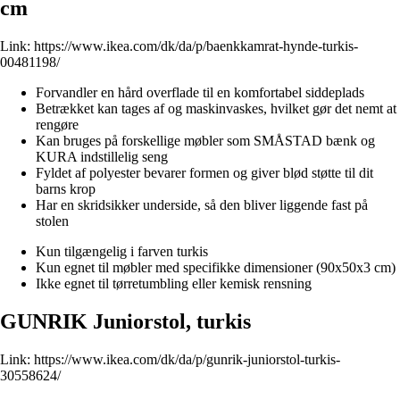
cm
Link:
https://www.ikea.com/dk/da/p/baenkkamrat-hynde-turkis-
00481198/
Forvandler en hård overflade til en komfortabel siddeplads
Betrækket kan tages af og maskinvaskes, hvilket gør det nemt at
rengøre
Kan bruges på forskellige møbler som SMÅSTAD bænk og
KURA indstillelig seng
Fyldet af polyester bevarer formen og giver blød støtte til dit
barns krop
Har en skridsikker underside, så den bliver liggende fast på
stolen
Kun tilgængelig i farven turkis
Kun egnet til møbler med specifikke dimensioner (90x50x3 cm)
Ikke egnet til tørretumbling eller kemisk rensning
GUNRIK Juniorstol, turkis
Link:
https://www.ikea.com/dk/da/p/gunrik-juniorstol-turkis-
30558624/