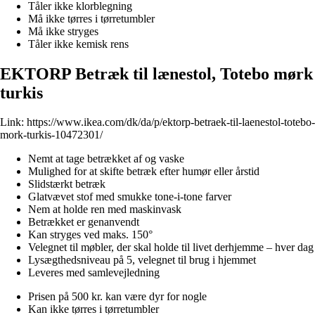
Tåler ikke klorblegning
Må ikke tørres i tørretumbler
Må ikke stryges
Tåler ikke kemisk rens
EKTORP Betræk til lænestol, Totebo mørk
turkis
Link:
https://www.ikea.com/dk/da/p/ektorp-betraek-til-laenestol-totebo-
mork-turkis-10472301/
Nemt at tage betrækket af og vaske
Mulighed for at skifte betræk efter humør eller årstid
Slidstærkt betræk
Glatvævet stof med smukke tone-i-tone farver
Nem at holde ren med maskinvask
Betrækket er genanvendt
Kan stryges ved maks. 150°
Velegnet til møbler, der skal holde til livet derhjemme – hver dag
Lysægthedsniveau på 5, velegnet til brug i hjemmet
Leveres med samlevejledning
Prisen på 500 kr. kan være dyr for nogle
Kan ikke tørres i tørretumbler