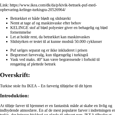
Link:
https://www.ikea.com/dk/da/p/kivik-betraek-puf-med-
opbevaring-kelinge-turkisgra-20526964/
Betrækket er både blødt og slidstærkt
Nemt at tage af og maskinvaske efter behov
KELINGE stof af blød polyester giver en behagelig og blød
fornemmelse
Let at holde rent, da betrækket kan maskinvaskes
Slidstyrken er testet til at kunne modstå 50.000 cyklusser
Puf sælges separat og er ikke inkluderet i prisen
Begrænset farvevalg, kun tilgængelig i turkisgrå
Vask ved maks. 40° kan være begrænsende i forhold til
rengøring af plettede betræk
Overskrift:
Turkise stole fra IKEA – En farverig tilføjelse til dit hjem
Introduktion:
At tilføje farver til hjemmet er en fantastisk måde at skabe en livlig og
indbydende atmosfære. En af de mest populære farver i indretningen er
turkis, der bringer friskhed og glæde til ethvert rum. IKEA tilbyder et