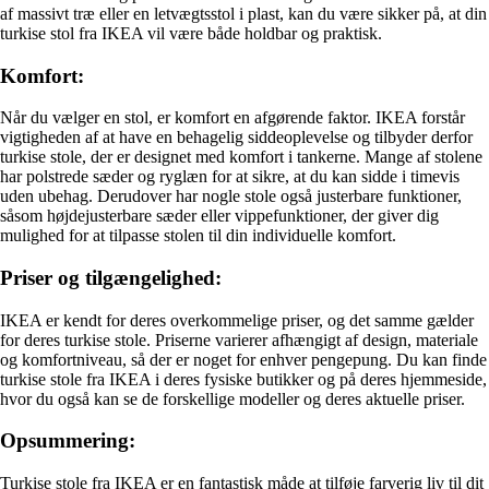
af massivt træ eller en letvægtsstol i plast, kan du være sikker på, at din
turkise stol fra IKEA vil være både holdbar og praktisk.
Komfort:
Når du vælger en stol, er komfort en afgørende faktor. IKEA forstår
vigtigheden af at have en behagelig siddeoplevelse og tilbyder derfor
turkise stole, der er designet med komfort i tankerne. Mange af stolene
har polstrede sæder og ryglæn for at sikre, at du kan sidde i timevis
uden ubehag. Derudover har nogle stole også justerbare funktioner,
såsom højdejusterbare sæder eller vippefunktioner, der giver dig
mulighed for at tilpasse stolen til din individuelle komfort.
Priser og tilgængelighed:
IKEA er kendt for deres overkommelige priser, og det samme gælder
for deres turkise stole. Priserne varierer afhængigt af design, materiale
og komfortniveau, så der er noget for enhver pengepung. Du kan finde
turkise stole fra IKEA i deres fysiske butikker og på deres hjemmeside,
hvor du også kan se de forskellige modeller og deres aktuelle priser.
Opsummering:
Turkise stole fra IKEA er en fantastisk måde at tilføje farverig liv til dit