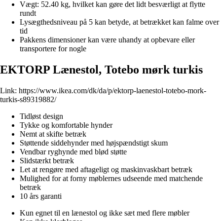
Vægt: 52.40 kg, hvilket kan gøre det lidt besværligt at flytte
rundt
Lysægthedsniveau på 5 kan betyde, at betrækket kan falme over
tid
Pakkens dimensioner kan være uhandy at opbevare eller
transportere for nogle
EKTORP Lænestol, Totebo mørk turkis
Link:
https://www.ikea.com/dk/da/p/ektorp-laenestol-totebo-mork-
turkis-s89319882/
Tidløst design
Tykke og komfortable hynder
Nemt at skifte betræk
Støttende siddehynder med højspændstigt skum
Vendbar ryghynde med blød støtte
Slidstærkt betræk
Let at rengøre med aftageligt og maskinvaskbart betræk
Mulighed for at forny møblernes udseende med matchende
betræk
10 års garanti
Kun egnet til en lænestol og ikke sæt med flere møbler