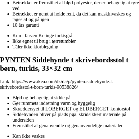
Betrækket er fremstillet af blød polyester, der er behagelig at røre
ved
Betrækket er nemt at holde rent, da det kan maskinvaskes og
tages af og på igen
10 års garanti
Kun i farven Kelinge turkisgrå
Ikke egnet til brug i tørretumbler
Tåler ikke klorblegning
PYNTEN Siddehynde t skrivebordsstol t
børn, turkis, 33×32 cm
Link:
https://www.ikea.com/dk/da/p/pynten-siddehynde-t-
skrivebordsstol-t-born-turkis-90538826/
Blød og behagelig at sidde på
Gør rummets indretning varm og hyggelig
Skræddersyet til LOBERGET og ELDBERGET kontorstol
Siddehynden bliver på plads pga. skridsikkert materiale på
undersiden
Fremstillet af genanvendte og genanvendelige materialer
Kan ikke vaskes