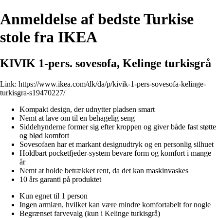
Anmeldelse af bedste Turkise
stole fra IKEA
KIVIK 1-pers. sovesofa, Kelinge turkisgrå
Link:
https://www.ikea.com/dk/da/p/kivik-1-pers-sovesofa-kelinge-
turkisgra-s19470227/
Kompakt design, der udnytter pladsen smart
Nemt at lave om til en behagelig seng
Siddehynderne former sig efter kroppen og giver både fast støtte
og blød komfort
Sovesofaen har et markant designudtryk og en personlig silhuet
Holdbart pocketfjeder-system bevare form og komfort i mange
år
Nemt at holde betrækket rent, da det kan maskinvaskes
10 års garanti på produktet
Kun egnet til 1 person
Ingen armlæn, hvilket kan være mindre komfortabelt for nogle
Begrænset farvevalg (kun i Kelinge turkisgrå)