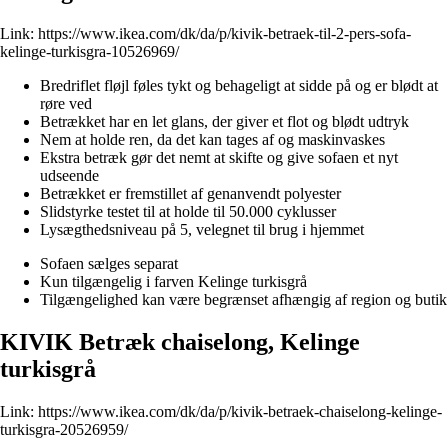
Link:
https://www.ikea.com/dk/da/p/kivik-betraek-til-2-pers-sofa-
kelinge-turkisgra-10526969/
Bredriflet fløjl føles tykt og behageligt at sidde på og er blødt at
røre ved
Betrækket har en let glans, der giver et flot og blødt udtryk
Nem at holde ren, da det kan tages af og maskinvaskes
Ekstra betræk gør det nemt at skifte og give sofaen et nyt
udseende
Betrækket er fremstillet af genanvendt polyester
Slidstyrke testet til at holde til 50.000 cyklusser
Lysægthedsniveau på 5, velegnet til brug i hjemmet
Sofaen sælges separat
Kun tilgængelig i farven Kelinge turkisgrå
Tilgængelighed kan være begrænset afhængig af region og butik
KIVIK Betræk chaiselong, Kelinge
turkisgrå
Link:
https://www.ikea.com/dk/da/p/kivik-betraek-chaiselong-kelinge-
turkisgra-20526959/