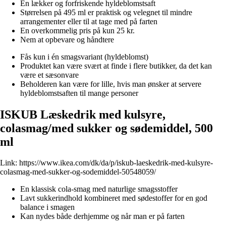
En lækker og forfriskende hyldeblomstsaft
Størrelsen på 495 ml er praktisk og velegnet til mindre
arrangementer eller til at tage med på farten
En overkommelig pris på kun 25 kr.
Nem at opbevare og håndtere
Fås kun i én smagsvariant (hyldeblomst)
Produktet kan være svært at finde i flere butikker, da det kan
være et sæsonvare
Beholderen kan være for lille, hvis man ønsker at servere
hyldeblomstsaften til mange personer
ISKUB Læskedrik med kulsyre,
colasmag/med sukker og sødemiddel, 500
ml
Link:
https://www.ikea.com/dk/da/p/iskub-laeskedrik-med-kulsyre-
colasmag-med-sukker-og-sodemiddel-50548059/
En klassisk cola-smag med naturlige smagsstoffer
Lavt sukkerindhold kombineret med sødestoffer for en god
balance i smagen
Kan nydes både derhjemme og når man er på farten