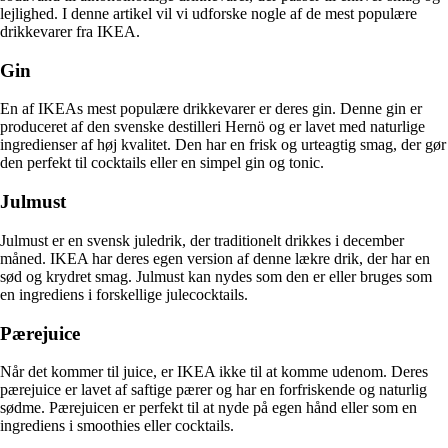
lejlighed. I denne artikel vil vi udforske nogle af de mest populære
drikkevarer fra IKEA.
Gin
En af IKEAs mest populære drikkevarer er deres gin. Denne gin er
produceret af den svenske destilleri Hernö og er lavet med naturlige
ingredienser af høj kvalitet. Den har en frisk og urteagtig smag, der gør
den perfekt til cocktails eller en simpel gin og tonic.
Julmust
Julmust er en svensk juledrik, der traditionelt drikkes i december
måned. IKEA har deres egen version af denne lækre drik, der har en
sød og krydret smag. Julmust kan nydes som den er eller bruges som
en ingrediens i forskellige julecocktails.
Pærejuice
Når det kommer til juice, er IKEA ikke til at komme udenom. Deres
pærejuice er lavet af saftige pærer og har en forfriskende og naturlig
sødme. Pærejuicen er perfekt til at nyde på egen hånd eller som en
ingrediens i smoothies eller cocktails.