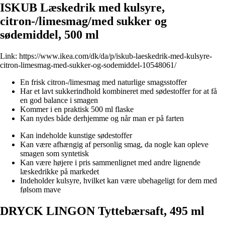
ISKUB Læskedrik med kulsyre,
citron-/limesmag/med sukker og
sødemiddel, 500 ml
Link:
https://www.ikea.com/dk/da/p/iskub-laeskedrik-med-kulsyre-
citron-limesmag-med-sukker-og-sodemiddel-10548061/
En frisk citron-/limesmag med naturlige smagsstoffer
Har et lavt sukkerindhold kombineret med sødestoffer for at få
en god balance i smagen
Kommer i en praktisk 500 ml flaske
Kan nydes både derhjemme og når man er på farten
Kan indeholde kunstige sødestoffer
Kan være afhængig af personlig smag, da nogle kan opleve
smagen som syntetisk
Kan være højere i pris sammenlignet med andre lignende
læskedrikke på markedet
Indeholder kulsyre, hvilket kan være ubehageligt for dem med
følsom mave
DRYCK LINGON Tyttebærsaft, 495 ml