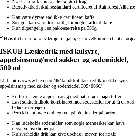
Noter af mørk chokolade og tørret frugt
Bæredygtig dyrkningsstandard certificeret af Rainforest Alliance
Kan være dyrere end ikke-certificeret kaffe
Smagen kan være for kraftig for nogle kaffedrikkere
Kun tilgængelig i en pakkestørrelse på 500g
“`Hvis du har brug for yderligere hjælp, er du velkommen til at spørge.
ISKUB Læskedrik med kulsyre,
appelsinsmag/med sukker og sødemiddel,
500 ml
Link:
https://www.ikea.com/dk/da/p/iskub-laeskedrik-med-kulsyre-
appelsinsmag-med-sukker-og-sodemiddel-30548060/
En forfriskende appelsinsmag med naturlige smagsstoffer
Lavt sukkerindhold kombineret med sødestoffer for at få en god
balance i smagen
Perfekt til at nyde derhjemme, på picnic eller på farten
Kan indeholde sødemidler, som nogle mennesker kan have
negative reaktioner på
Kulsyreholdig drik kan give ubehag i maven for nogle