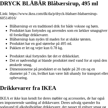
DRYCK BLÅBÄR Blåbærsirup, 495 ml
Link:
https://www.ikea.com/dk/da/p/dryck-blabaer-blabaersirup-
60514916/
Blåbærsirup er en traditionel drik for både voksne og børn.
Produktet kan fortyndes og anvendes som en lækker smagsgiver
til forskellige drikkevarer.
Blåbærsirup kan nydes til maden for at slukke tørsten.
Produktet har en god størrelse på 495 ml.
Pakken er let og vejer kun 0.78 kg.
Produktet skal fortyndes før det er drikkeklart.
Det er nødvendigt at blande produktet med vand for at opnå den
ønskede smag.
Dimensionerne på produktet er en højde på 20 cm og en
diameter på 7 cm, hvilket kan være lidt uhandy for transport eller
opbevaring.
Drikkevarer fra IKEA
IKEA er ikke kun kendt for deres møbler og accessories, de har også
en imponerende samling af drikkevarer. Deres udvalg spænder fra
sodavand til alkoholholdige drikkevarer, der passer til enhver smag og