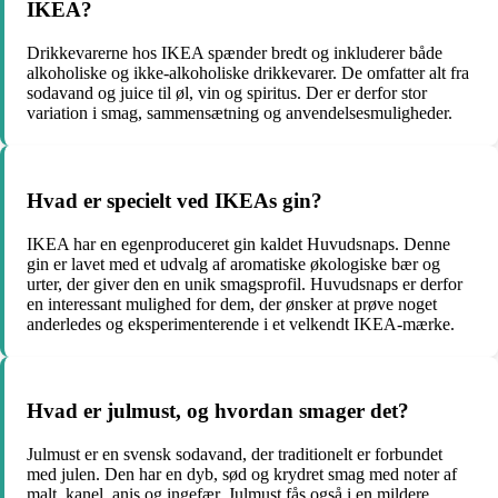
IKEA?
Drikkevarerne hos IKEA spænder bredt og inkluderer både
alkoholiske og ikke-alkoholiske drikkevarer. De omfatter alt fra
sodavand og juice til øl, vin og spiritus. Der er derfor stor
variation i smag, sammensætning og anvendelsesmuligheder.
Hvad er specielt ved IKEAs gin?
IKEA har en egenproduceret gin kaldet Huvudsnaps. Denne
gin er lavet med et udvalg af aromatiske økologiske bær og
urter, der giver den en unik smagsprofil. Huvudsnaps er derfor
en interessant mulighed for dem, der ønsker at prøve noget
anderledes og eksperimenterende i et velkendt IKEA-mærke.
Hvad er julmust, og hvordan smager det?
Julmust er en svensk sodavand, der traditionelt er forbundet
med julen. Den har en dyb, sød og krydret smag med noter af
malt, kanel, anis og ingefær. Julmust fås også i en mildere