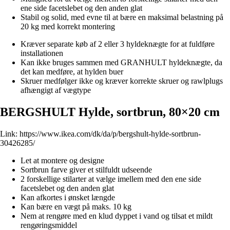
ene side facetslebet og den anden glat
Stabil og solid, med evne til at bære en maksimal belastning på
20 kg med korrekt montering
Kræver separate køb af 2 eller 3 hyldeknægte for at fuldføre
installationen
Kan ikke bruges sammen med GRANHULT hyldeknægte, da
det kan medføre, at hylden buer
Skruer medfølger ikke og kræver korrekte skruer og rawlplugs
afhængigt af vægtype
BERGSHULT Hylde, sortbrun, 80×20 cm
Link:
https://www.ikea.com/dk/da/p/bergshult-hylde-sortbrun-
30426285/
Let at montere og designe
Sortbrun farve giver et stilfuldt udseende
2 forskellige stilarter at vælge imellem med den ene side
facetslebet og den anden glat
Kan afkortes i ønsket længde
Kan bære en vægt på maks. 10 kg
Nem at rengøre med en klud dyppet i vand og tilsat et mildt
rengøringsmiddel