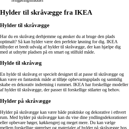
rengøringsmiddel
Hylder til skråvægge fra IKEA
Hylder til skråvægge
Har du en skråvæg derhjemme og ønsker du at bruge den plads
optimalt? Så kan hylder være den perfekte løsning for dig. IKEA
tilbyder et bredt udvalg af hylder til skråvægge, der kan hjælpe dig
med at udnytte pladsen på en smart og stilfuld måde.
Hylde til skråvæg
En hylde til skråvæg er specielt designet til at passe til skråvægge og
kan være en fantastisk måde at tilføje opbevaringsplads og samtidig
skabe en dekorativ indretning i rummet. IKEA har forskellige modeller
af hylder til skråvægge, der passer til forskellige stilarter og behov.
Hylder på skråvægge
Hylder på skråvægge kan være både praktiske og dekorative i ethvert
rum. Med hylder på skråvægge kan du vise dine yndlingsdekorationer
eller opbevare bøger, køkkengrej og meget mere. Du kan vælge
mellem forskellige størrelser og materialer af hylder på skråvægge hos