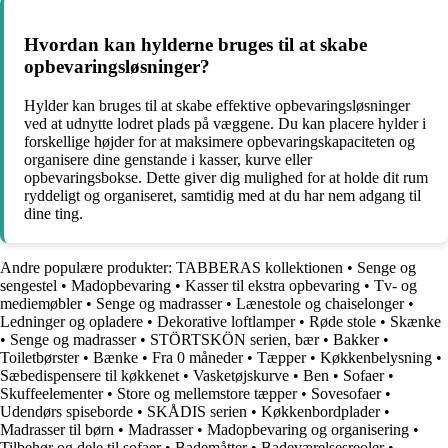
Hvordan kan hylderne bruges til at skabe
opbevaringsløsninger?
Hylder kan bruges til at skabe effektive opbevaringsløsninger
ved at udnytte lodret plads på væggene. Du kan placere hylder i
forskellige højder for at maksimere opbevaringskapaciteten og
organisere dine genstande i kasser, kurve eller
opbevaringsbokse. Dette giver dig mulighed for at holde dit rum
ryddeligt og organiseret, samtidig med at du har nem adgang til
dine ting.
Andre populære produkter:
TABBERAS kollektionen
•
Senge og
sengestel
•
Madopbevaring
•
Kasser til ekstra opbevaring
•
Tv- og
mediemøbler
•
Senge og madrasser
•
Lænestole og chaiselonger
•
Ledninger og opladere
•
Dekorative loftlamper
•
Røde stole
•
Skænke
•
Senge og madrasser
•
STÖRTSKÖN serien, bær
•
Bakker
•
Toiletbørster
•
Bænke
•
Fra 0 måneder
•
Tæpper
•
Køkkenbelysning
•
Sæbedispensere til køkkenet
•
Vasketøjskurve
•
Ben
•
Sofaer
•
Skuffeelementer
•
Store og mellemstore tæpper
•
Sovesofaer
•
Udendørs spiseborde
•
SKÅDIS serien
•
Køkkenbordplader
•
Madrasser til børn
•
Madrasser
•
Madopbevaring og organisering
•
Tilbehør og dele til sofaer
•
Bademåtter
•
Badeværelsesreoler
•