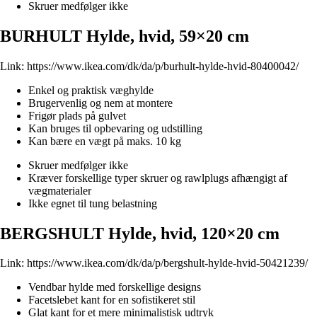
Skruer medfølger ikke
BURHULT Hylde, hvid, 59×20 cm
Link:
https://www.ikea.com/dk/da/p/burhult-hylde-hvid-80400042/
Enkel og praktisk væghylde
Brugervenlig og nem at montere
Frigør plads på gulvet
Kan bruges til opbevaring og udstilling
Kan bære en vægt på maks. 10 kg
Skruer medfølger ikke
Kræver forskellige typer skruer og rawlplugs afhængigt af
vægmaterialer
Ikke egnet til tung belastning
BERGSHULT Hylde, hvid, 120×20 cm
Link:
https://www.ikea.com/dk/da/p/bergshult-hylde-hvid-50421239/
Vendbar hylde med forskellige designs
Facetslebet kant for en sofistikeret stil
Glat kant for et mere minimalistisk udtryk