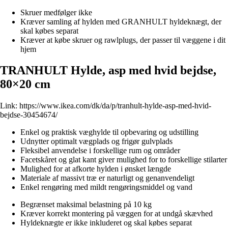
Skruer medfølger ikke
Kræver samling af hylden med GRANHULT hyldeknægt, der
skal købes separat
Kræver at købe skruer og rawlplugs, der passer til væggene i dit
hjem
TRANHULT Hylde, asp med hvid bejdse,
80×20 cm
Link:
https://www.ikea.com/dk/da/p/tranhult-hylde-asp-med-hvid-
bejdse-30454674/
Enkel og praktisk væghylde til opbevaring og udstilling
Udnytter optimalt vægplads og frigør gulvplads
Fleksibel anvendelse i forskellige rum og områder
Facetskåret og glat kant giver mulighed for to forskellige stilarter
Mulighed for at afkorte hylden i ønsket længde
Materiale af massivt træ er naturligt og genanvendeligt
Enkel rengøring med mildt rengøringsmiddel og vand
Begrænset maksimal belastning på 10 kg
Kræver korrekt montering på væggen for at undgå skævhed
Hyldeknægte er ikke inkluderet og skal købes separat