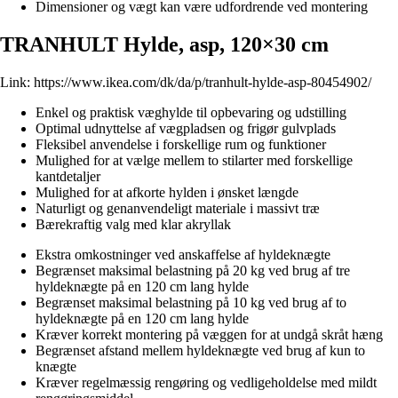
Dimensioner og vægt kan være udfordrende ved montering
TRANHULT Hylde, asp, 120×30 cm
Link:
https://www.ikea.com/dk/da/p/tranhult-hylde-asp-80454902/
Enkel og praktisk væghylde til opbevaring og udstilling
Optimal udnyttelse af vægpladsen og frigør gulvplads
Fleksibel anvendelse i forskellige rum og funktioner
Mulighed for at vælge mellem to stilarter med forskellige
kantdetaljer
Mulighed for at afkorte hylden i ønsket længde
Naturligt og genanvendeligt materiale i massivt træ
Bærekraftig valg med klar akryllak
Ekstra omkostninger ved anskaffelse af hyldeknægte
Begrænset maksimal belastning på 20 kg ved brug af tre
hyldeknægte på en 120 cm lang hylde
Begrænset maksimal belastning på 10 kg ved brug af to
hyldeknægte på en 120 cm lang hylde
Kræver korrekt montering på væggen for at undgå skråt hæng
Begrænset afstand mellem hyldeknægte ved brug af kun to
knægte
Kræver regelmæssig rengøring og vedligeholdelse med mildt