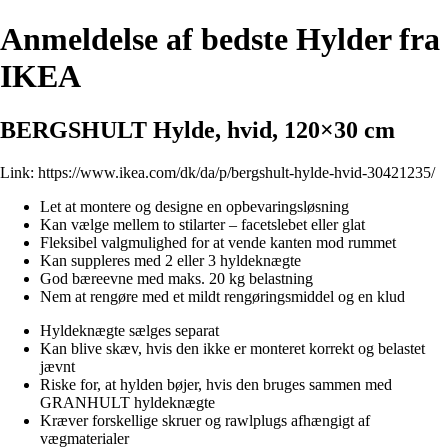
Anmeldelse af bedste Hylder fra
IKEA
BERGSHULT Hylde, hvid, 120×30 cm
Link:
https://www.ikea.com/dk/da/p/bergshult-hylde-hvid-30421235/
Let at montere og designe en opbevaringsløsning
Kan vælge mellem to stilarter – facetslebet eller glat
Fleksibel valgmulighed for at vende kanten mod rummet
Kan suppleres med 2 eller 3 hyldeknægte
God bæreevne med maks. 20 kg belastning
Nem at rengøre med et mildt rengøringsmiddel og en klud
Hyldeknægte sælges separat
Kan blive skæv, hvis den ikke er monteret korrekt og belastet
jævnt
Riske for, at hylden bøjer, hvis den bruges sammen med
GRANHULT hyldeknægte
Kræver forskellige skruer og rawlplugs afhængigt af
vægmaterialer