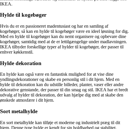
IKEA.
Hylde til kogebøger
Hvis du er en passioneret madentusiast og har en samling af
kogebøger, så kan en hylde til kogebøger være en ideel løsning for dig.
Med en hylde til kogebøger kan du nemt organisere og opbevare dine
kogebøger, samtidig med at de er lettilgængelige under madlavningen.
IKEA tilbyder forskellige typer af hylder til kogebøger, der passer til
enhver køkkenstil.
Hylde dekoration
En hylde kan også være en fantastisk mulighed for at vise dine
yndlingsdekorationer og skabe en personlig stil i dit hjem. Med en
hylde til dekoration kan du udstille billeder, planter, vaser eller andre
dekorative genstande, der passer til din smag og stil. IKEA har et bredt
udvalg af hylder til dekoration, der kan hjælpe dig med at skabe den
ønskede atmosfære i dit hjem.
Sort metalhylde
En sort metalhylde kan tilføje et moderne og industrielt præg til dit
hjem. Denne type hylde er kendt for sin holdbarhed og stabilitet,