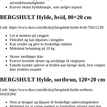
anvendelsesmuligheder
Kræver ekstra hyldeknægte, som sælges separat
BERGSHULT Hylde, hvid, 80×20 cm
Link:
https://www.ikea.com/dk/da/p/bergshult-hylde-hvid-70421238/
Let at montere på væggen
Fleksibel og kan tilpasses i længden
Kan vendes og give to forskellige stilarter
Maksimal belastning på 10 kg
Skruer medfølger ikke
Kræver korrekte skruer og rawlplugs til vægtypen
Enkelte kunder oplever at hylden kan hænge skråt, hvis vægten
ikke fordeles ensartet
BERGSHULT Hylde, sortbrun, 120×20 cm
Link:
https://www.ikea.com/dk/da/p/bergshult-hylde-sortbrun-
60426284/
Nem at designe og tilpasse til forskellige opbevaringsbehov
Mulighed for at vælge mellem to forskellige stilarter med den