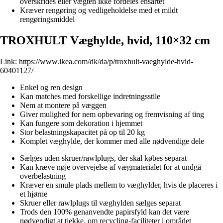
overskrides eller vægten ikke fordeles ensartet
Kræver rengøring og vedligeholdelse med et mildt
rengøringsmiddel
TROXHULT Væghylde, hvid, 110×32 cm
Link:
https://www.ikea.com/dk/da/p/troxhult-vaeghylde-hvid-
60401127/
Enkel og ren design
Kan matches med forskellige indretningsstile
Nem at montere på væggen
Giver mulighed for nem opbevaring og fremvisning af ting
Kan fungere som dekoration i hjemmet
Stor belastningskapacitet på op til 20 kg
Komplet væghylde, der kommer med alle nødvendige dele
Sælges uden skruer/rawlplugs, der skal købes separat
Kan kræve nøje overvejelse af vægmaterialet for at undgå
overbelastning
Kræver en smule plads mellem to væghylder, hvis de placeres i
et hjørne
Skruer eller rawlplugs til væghylden sælges separat
Trods den 100% genanvendte papirsfyld kan det være
nødvendigt at tjekke, om recycling-faciliteter i området