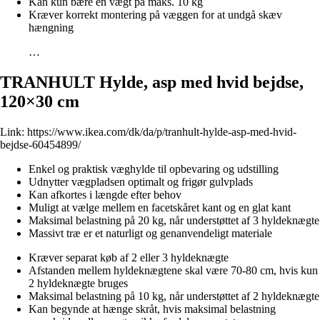
Kan kun bære en vægt på maks. 10 kg
Kræver korrekt montering på væggen for at undgå skæv
hængning
…
TRANHULT Hylde, asp med hvid bejdse,
120×30 cm
Link:
https://www.ikea.com/dk/da/p/tranhult-hylde-asp-med-hvid-
bejdse-60454899/
Enkel og praktisk væghylde til opbevaring og udstilling
Udnytter vægpladsen optimalt og frigør gulvplads
Kan afkortes i længde efter behov
Muligt at vælge mellem en facetskåret kant og en glat kant
Maksimal belastning på 20 kg, når understøttet af 3 hyldeknægte
Massivt træ er et naturligt og genanvendeligt materiale
Kræver separat køb af 2 eller 3 hyldeknægte
Afstanden mellem hyldeknægtene skal være 70-80 cm, hvis kun
2 hyldeknægte bruges
Maksimal belastning på 10 kg, når understøttet af 2 hyldeknægte
Kan begynde at hænge skråt, hvis maksimal belastning