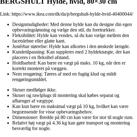
BERGSHULT Hylde, hvid, 80×30 cm
Link:
https://www.ikea.com/dk/da/p/bergshult-hylde-hvid-40400044/
Designmuligheder: Med denne hylde kan du designe din egen
opbevaringsløsning og vælge den stil, du foretrækker.
Fleksibilitet: Hylde kan vendes, så du kan vælge mellem den
facetslebne eller glatte kant.
Justérbar størrelse: Hylde kan afkortes i den ønskede længde.
Kundetilpasning: Kan suppleres med 2 hyldeknægte, der kan
placeres i en fleksibel afstand.
Holdbarhed: Kan bære en vægt på maks. 10 kg, når den er
korrekt monteret på væggen.
Nem rengøring: Tørres af med en fugtig klud og mildt
rengøringsmiddel.
Skruer medfølger ikke.
Skruer og rawlplugs til montering skal købes separat og
afhænger af vægtype.
Kan kun bære en maksimal vægt på 10 kg, hvilket kan være
begrænsende for visse opbevaringsbehov.
Dimensioner: Bredde på 80 cm kan være for stor til nogle rum.
Relativt høj vægt på 4.36 kg kan gøre transport og montering
besværlig for nogle.