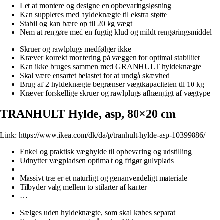
Let at montere og designe en opbevaringsløsning
Kan suppleres med hyldeknægte til ekstra støtte
Stabil og kan bære op til 20 kg vægt
Nem at rengøre med en fugtig klud og mildt rengøringsmiddel
Skruer og rawlplugs medfølger ikke
Kræver korrekt montering på væggen for optimal stabilitet
Kan ikke bruges sammen med GRANHULT hyldeknægte
Skal være ensartet belastet for at undgå skævhed
Brug af 2 hyldeknægte begrænser vægtkapaciteten til 10 kg
Kræver forskellige skruer og rawlplugs afhængigt af vægtype
TRANHULT Hylde, asp, 80×20 cm
Link:
https://www.ikea.com/dk/da/p/tranhult-hylde-asp-10399886/
Enkel og praktisk væghylde til opbevaring og udstilling
Udnytter vægpladsen optimalt og frigør gulvplads
Massivt træ er et naturligt og genanvendeligt materiale
Tilbyder valg mellem to stilarter af kanter
…
Sælges uden hyldeknægte, som skal købes separat