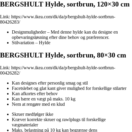
BERGSHULT Hylde, sortbrun, 120×30 cm
Link:
https://www.ikea.com/dk/da/p/bergshult-hylde-sortbrun-
80426283/
Designmuligheder – Med denne hylde kan du designe en
opbevaringsløsning efter dine behov og præferencer.
Stilvariation – Hylde
BERGSHULT Hylde, sortbrun, 80×30 cm
Link:
https://www.ikea.com/dk/da/p/bergshult-hylde-sortbrun-
00426282/
Kan designes efter personlig smag og stil
Facetslebet og glat kant giver mulighed for forskellige stilarter
Kan afkortes efter behov
Kan bære en vægt på maks. 10 kg
Nem at rengøre med en klud
Skruer medfølger ikke
Kræver korrekte skruer og rawlplugs til forskellige
vægmaterialer
Maks. belastning på 10 kg kan begrænse dens