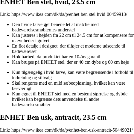
ENHET Ben stel, hvid, 23.5 cm
Link:
https://www.ikea.com/dk/da/p/enhet-ben-stel-hvid-00459913/
Den hvide farve gør benene let at matche med
badeværelsesmøblernes understel
Kan justeres i højden fra 22 cm til 24,5 cm for at kompensere for
ujævnheder i gulvet
En flot detalje i designet, der tilføjer et moderne udseende til
badeværelset
Holdbarhed, da produktet har en 10-års garanti
Kan bruges på ENHET stel, der er 40 cm dybe og 60 cm høje
Kun tilgængelig i hvid farve, kan være begrænsende i forhold til
indretning og stilvalg
Skal rengøres med en mild sæbeopløsning, hvilket kan være
besværligt
Kun egnet til ENHET stel med en bestemt størrelse og dybde,
hvilket kan begrænse dets anvendelse til andre
badeværelsesmøbler
ENHET Ben usk, antracit, 23.5 cm
Link:
https://www.ikea.com/dk/da/p/enhet-ben-usk-antracit-50449021/