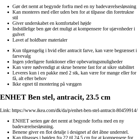
Gør det nemt at begynde forfra med en ny badeværelsesløsning
Kan monteres med eller uden ben for at tilpasse din foretrukne
stil
Giver underskabet en komfortabel højde
Indstillelige ben gør det muligt at kompensere for ujævnheder i
gulvet
Lavet af holdbare materialer
Kun tilgængelig i hvid eller antracit farve, kan være begrænset i
farvevalg
Ingen yderligere funktioner eller opbevaringsmuligheder
Kan være nødvendigt at skrue benene fast for at sikre stabilitet
Leveres kun i en pakke med 2 stk, kan være for mange eller for
få, alt efter behov
Ikke egnet til montering på væggen
ENHET Ben stel, antracit, 23.5 cm
Link:
https://www.ikea.com/dk/da/p/enhet-ben-stel-antracit-80459914/
ENHET serien gør det nemt at begynde forfra med en ny
badeværelsesløsning.
Benene giver en flot detalje i designet af det åbne understel.
Kan tilpasses i højden fra 22 til 24,5 cm for at kompensere for