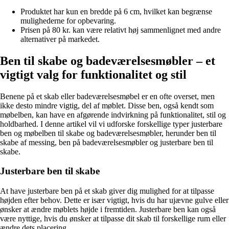
Produktet har kun en bredde på 6 cm, hvilket kan begrænse
mulighederne for opbevaring.
Prisen på 80 kr. kan være relativt høj sammenlignet med andre
alternativer på markedet.
Ben til skabe og badeværelsesmøbler – et
vigtigt valg for funktionalitet og stil
Benene på et skab eller badeværelsesmøbel er en ofte overset, men
ikke desto mindre vigtig, del af møblet. Disse ben, også kendt som
møbelben, kan have en afgørende indvirkning på funktionalitet, stil og
holdbarhed. I denne artikel vil vi udforske forskellige typer justerbare
ben og møbelben til skabe og badeværelsesmøbler, herunder ben til
skabe af messing, ben på badeværelsesmøbler og justerbare ben til
skabe.
Justerbare ben til skabe
At have justerbare ben på et skab giver dig mulighed for at tilpasse
højden efter behov. Dette er især vigtigt, hvis du har ujævne gulve eller
ønsker at ændre møblets højde i fremtiden. Justerbare ben kan også
være nyttige, hvis du ønsker at tilpasse dit skab til forskellige rum eller
ændre dets placering.