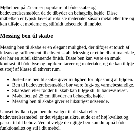
Møbelben på 25 cm er populære til både skabe og
badeværelsesmøbler, da de tilbyder en behagelig højde. Disse
møbelben er typisk lavet af robuste materialer såsom metal eller træ og
kan tilføje et moderne og stilfuldt udseende til møblet.
Messing ben til skabe
Messing ben til skabe er en elegant mulighed, der tilføjer et touch af
luksus og raffinement til ethvert skab. Messing er et holdbart materiale,
der har en subtil skinnende finish. Disse ben kan være en smuk
kontrast til både lyse og mørkere farver og materialer, og de kan tilføje
et strejf af klasse til ethvert rum.
Justerbare ben til skabe giver mulighed for tilpasning af højden.
Ben til badeværelsesmøbler bør være fugt- og varmebestandige.
Skabsben eller fødder til skab kan tilføje stil til badeværelset.
Møbelben på 25 cm tilbyder en behagelig højde.
Messing ben til skabe giver et luksuriøst udseende.
Uanset hvilken type ben du vælger til dit skab eller
badeværelsesmøbel, er det vigtigt at sikre, at de er af høj kvalitet og
passer til dit behov. Ved at vælge de rigtige ben kan du opnå både
funktionalitet og stil i dit møbel.