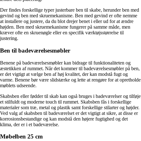
Der findes forskellige typer justerbare ben til skabe, herunder ben med
gevind og ben med skruemekanisme. Ben med gevind er ofte nemme
at installere og justere, da du blot drejer benet i eller ud for at ændre
højden. Ben med skruemekanisme fungerer på samme måde, men
kræver ofte en skruenøgle eller en specifik værktøjsstørrelse til
justering.
Ben til badeværelsesmøbler
Benene på badeværelsesmøbler kan bidrage til funktionaliteten og
æstetikken af rummet. Når det kommer til badeværelsesmøbler på ben,
er det vigtigt at vælge ben af høj kvalitet, der kan modstå fugt og
varme. Benene bør være slidstærke og lette at rengøre for at opretholde
møblets udseende.
Skabsben eller fødder til skab kan også bruges i badeværelser og tilføje
et stilfuldt og moderne touch til rummet. Skabsben fås i forskellige
materialer som træ, metal og plastik samt forskellige stilarter og højder.
Ved valg af skabsben til badeværelset er det vigtigt at sikre, at disse er
korrosionsbestandige og kan modstå den højere fugtighed og det
klima, der er i et badeværelse.
Møbelben 25 cm