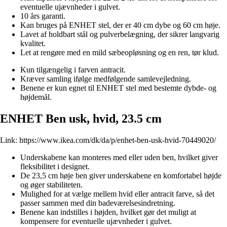
eventuelle ujævnheder i gulvet.
10 års garanti.
Kan bruges på ENHET stel, der er 40 cm dybe og 60 cm høje.
Lavet af holdbart stål og pulverbelægning, der sikrer langvarig
kvalitet.
Let at rengøre med en mild sæbeopløsning og en ren, tør klud.
Kun tilgængelig i farven antracit.
Kræver samling ifølge medfølgende samlevejledning.
Benene er kun egnet til ENHET stel med bestemte dybde- og
højdemål.
ENHET Ben usk, hvid, 23.5 cm
Link:
https://www.ikea.com/dk/da/p/enhet-ben-usk-hvid-70449020/
Underskabene kan monteres med eller uden ben, hvilket giver
fleksibilitet i designet.
De 23,5 cm høje ben giver underskabene en komfortabel højde
og øger stabiliteten.
Mulighed for at vælge mellem hvid eller antracit farve, så det
passer sammen med din badeværelsesindretning.
Benene kan indstilles i højden, hvilket gør det muligt at
kompensere for eventuelle ujævnheder i gulvet.