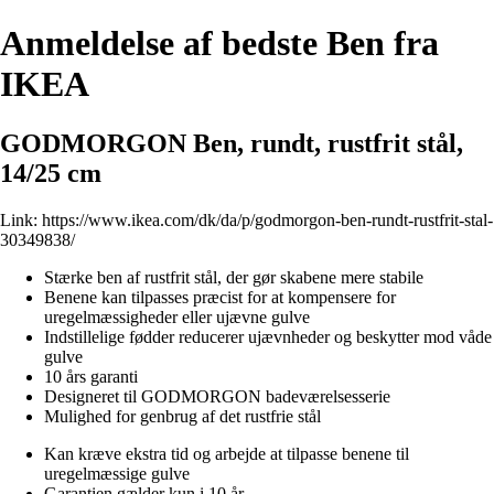
Anmeldelse af bedste Ben fra
IKEA
GODMORGON Ben, rundt, rustfrit stål,
14/25 cm
Link:
https://www.ikea.com/dk/da/p/godmorgon-ben-rundt-rustfrit-stal-
30349838/
Stærke ben af rustfrit stål, der gør skabene mere stabile
Benene kan tilpasses præcist for at kompensere for
uregelmæssigheder eller ujævne gulve
Indstillelige fødder reducerer ujævnheder og beskytter mod våde
gulve
10 års garanti
Designeret til GODMORGON badeværelsesserie
Mulighed for genbrug af det rustfrie stål
Kan kræve ekstra tid og arbejde at tilpasse benene til
uregelmæssige gulve
Garantien gælder kun i 10 år