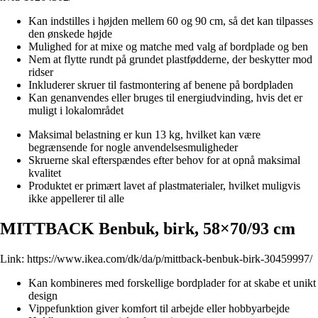
Kan indstilles i højden mellem 60 og 90 cm, så det kan tilpasses
den ønskede højde
Mulighed for at mixe og matche med valg af bordplade og ben
Nem at flytte rundt på grundet plastfødderne, der beskytter mod
ridser
Inkluderer skruer til fastmontering af benene på bordpladen
Kan genanvendes eller bruges til energiudvinding, hvis det er
muligt i lokalområdet
Maksimal belastning er kun 13 kg, hvilket kan være
begrænsende for nogle anvendelsesmuligheder
Skruerne skal efterspændes efter behov for at opnå maksimal
kvalitet
Produktet er primært lavet af plastmaterialer, hvilket muligvis
ikke appellerer til alle
MITTBACK Benbuk, birk, 58×70/93 cm
Link:
https://www.ikea.com/dk/da/p/mittback-benbuk-birk-30459997/
Kan kombineres med forskellige bordplader for at skabe et unikt
design
Vippefunktion giver komfort til arbejde eller hobbyarbejde