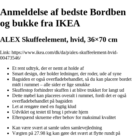
Anmeldelse af bedste Bordben
og bukke fra IKEA
ALEX Skuffeelement, hvid, 36×70 cm
Link:
https://www.ikea.com/dk/da/p/alex-skuffeelement-hvid-
00473546/
Et rent udtryk, der er nemt at holde af
Smart design, der holder ledninger, der roder, ude af syne
Bagsiden er også overfladebehandlet, så du kan placere bordet
midt i rummet – alle sider er lige smukke
Skuffestop forhindrer skuffen i at blive trukket for langt ud
Dette møbel kan placeres overalt i rummet, fordi det er også
overfladebehandlet på bagsiden
Let at rengøre med en fugtig klud
Udviklet og testet til brug i private hjem
Efterspænd skruerne efter behov for maksimal kvalitet
Kan være svært at samle uden samlevejledning
Vægten på 27.98 kg kan gøre det svært at flytte rundt på