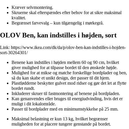
Kræver selvmontering.
Skruerne skal efterspændes efter behov for at sikre maksimal
kvalitet.
Begrænset farvevalg – kun tilgængelig i mørkegrå.
OLOV Ben, kan indstilles i højden, sort
Link:
https://www.ikea.com/dk/da/p/olov-ben-kan-indstilles-i-hojden-
sort-30264301/
Benene kan indstilles i højden mellem 60 og 90 cm, hvilket
giver mulighed for at tilpasse bordet til den ønskede højde.
Mulighed for at mikse og matche forskellige bordplader og ben,
så du kan skabe et unikt design, der passer til dit hjem.
Plastfødderne beskytter gulvet mod ridser og gør det let at flytte
bordet rundt.
Inkluderer skruer til fastmontering af benene på bordpladen.
Kan genanvendes eller bruges til energiudvinding, hvis det er
muligt i dit lokalområde.
Passer til bordplader med en minimumstykkelse på 25 mm.
Maksimal belastning er kun 13 kg, hvilket begrænser
muligheden for at placere tungere genstande på bordet.