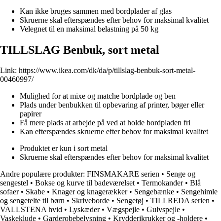
Kan ikke bruges sammen med bordplader af glas
Skruerne skal efterspændes efter behov for maksimal kvalitet
Velegnet til en maksimal belastning på 50 kg
TILLSLAG Benbuk, sort metal
Link:
https://www.ikea.com/dk/da/p/tillslag-benbuk-sort-metal-
00460997/
Mulighed for at mixe og matche bordplade og ben
Plads under benbukken til opbevaring af printer, bøger eller
papirer
Få mere plads at arbejde på ved at holde bordpladen fri
Kan efterspændes skruerne efter behov for maksimal kvalitet
Produktet er kun i sort metal
Skruerne skal efterspændes efter behov for maksimal kvalitet
Andre populære produkter:
FINSMAKARE serien
•
Senge og
sengestel
•
Bokse og kurve til badeværelset
•
Termokander
•
Blå
sofaer
•
Skabe
•
Knager og knagerækker
•
Sengebænke
•
Sengehimle
og sengetelte til børn
•
Skriveborde
•
Sengetøj
•
TILLREDA serien
•
VALLSTENA hvid
•
Lyskæder
•
Vægspejle
•
Gulvspejle
•
Vaskeklude
•
Garderobebelysning
•
Krydderikrukker og -holdere
•