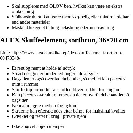
Skal suppleres med OLOV ben, hvilket kan være en ekstra
omkostning
Stålkonstruktion kan være mere skrøbelig eller mindre holdbar
end andre materialer
Måske ikke egnet til tung belastning eller intensiv brug
ALEX Skuffeelement, sortbrun, 36×70 cm
Link:
https://www.ikea.com/dk/da/p/alex-skuffeelement-sortbrun-
60473548/
Et rent og nemt at holde af udtryk
Smart design der holder ledninger ude af syne
Bagsiden er også overfladebehandlet, så møblet kan placeres
midt i rummet
Skuffestop forhindrer at skuffen bliver trukket for langt ud
Kan placeres overalt i rummet, da det er overfladebehandlet på
bagsiden
Nem at rengøre med en fugtig klud
Skruerne kan efterspændes efter behov for maksimal kvalitet
Udviklet og testet til brug i private hjem
Ikke angivet nogen ulemper