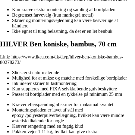
Kan kræve ekstra montering og samling af bordpladen
Begrænset farvevalg (kun mørkegrå metal)
Skruer og monteringsvejledning kan være besværlige at
håndtere
Ikke egnet til tung belastning, da det er en let benbuk
HILVER Ben koniske, bambus, 70 cm
Link:
https://www.ikea.com/dk/da/p/hilver-ben-koniske-bambus-
80278273/
Slidstærkt naturmateriale
Mulighed for at mikse og matche med forskellige bordplader
Inkluderer skruer til fastmontering
Kan suppleres med FIXA selvklæbende gulvbeskyttere
Passer til bordplader med en tykkelse på minimum 25 mm
Kræver efterspænding af skruer for maksimal kvalitet
Monteringspladen er lavet af stål med
epoxy-/polyesterpulverbelægning, hvilket kan være mindre
æstetisk tiltalende for nogle
Kræver rengøring med en fugtig klud
Pakken vejer 1.11 kg, hvilket kan give ekstra