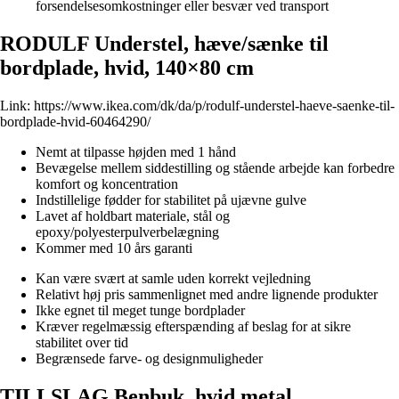
forsendelsesomkostninger eller besvær ved transport
RODULF Understel, hæve/sænke til
bordplade, hvid, 140×80 cm
Link:
https://www.ikea.com/dk/da/p/rodulf-understel-haeve-saenke-til-
bordplade-hvid-60464290/
Nemt at tilpasse højden med 1 hånd
Bevægelse mellem siddestilling og stående arbejde kan forbedre
komfort og koncentration
Indstillelige fødder for stabilitet på ujævne gulve
Lavet af holdbart materiale, stål og
epoxy/polyesterpulverbelægning
Kommer med 10 års garanti
Kan være svært at samle uden korrekt vejledning
Relativt høj pris sammenlignet med andre lignende produkter
Ikke egnet til meget tunge bordplader
Kræver regelmæssig efterspænding af beslag for at sikre
stabilitet over tid
Begrænsede farve- og designmuligheder
TILLSLAG Benbuk, hvid metal