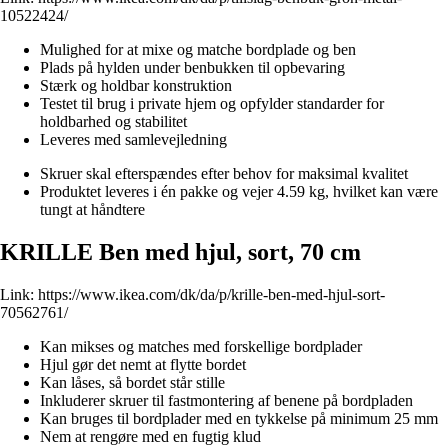
10522424/
Mulighed for at mixe og matche bordplade og ben
Plads på hylden under benbukken til opbevaring
Stærk og holdbar konstruktion
Testet til brug i private hjem og opfylder standarder for
holdbarhed og stabilitet
Leveres med samlevejledning
Skruer skal efterspændes efter behov for maksimal kvalitet
Produktet leveres i én pakke og vejer 4.59 kg, hvilket kan være
tungt at håndtere
KRILLE Ben med hjul, sort, 70 cm
Link:
https://www.ikea.com/dk/da/p/krille-ben-med-hjul-sort-
70562761/
Kan mikses og matches med forskellige bordplader
Hjul gør det nemt at flytte bordet
Kan låses, så bordet står stille
Inkluderer skruer til fastmontering af benene på bordpladen
Kan bruges til bordplader med en tykkelse på minimum 25 mm
Nem at rengøre med en fugtig klud