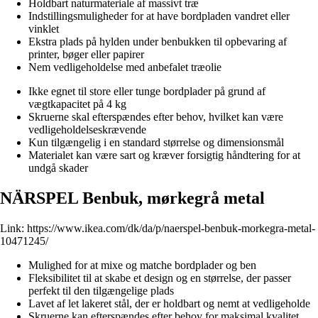
Holdbart naturmateriale af massivt træ
Indstillingsmuligheder for at have bordpladen vandret eller
vinklet
Ekstra plads på hylden under benbukken til opbevaring af
printer, bøger eller papirer
Nem vedligeholdelse med anbefalet træolie
Ikke egnet til store eller tunge bordplader på grund af
vægtkapacitet på 4 kg
Skruerne skal efterspændes efter behov, hvilket kan være
vedligeholdelseskrævende
Kun tilgængelig i en standard størrelse og dimensionsmål
Materialet kan være sart og kræver forsigtig håndtering for at
undgå skader
NÄRSPEL Benbuk, mørkegrå metal
Link:
https://www.ikea.com/dk/da/p/naerspel-benbuk-morkegra-metal-
10471245/
Mulighed for at mixe og matche bordplader og ben
Fleksibilitet til at skabe et design og en størrelse, der passer
perfekt til den tilgængelige plads
Lavet af let lakeret stål, der er holdbart og nemt at vedligeholde
Skruerne kan efterspændes efter behov for maksimal kvalitet