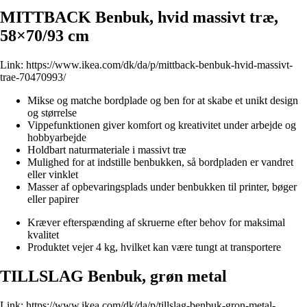
MITTBACK Benbuk, hvid massivt træ,
58×70/93 cm
Link:
https://www.ikea.com/dk/da/p/mittback-benbuk-hvid-massivt-
trae-70470993/
Mikse og matche bordplade og ben for at skabe et unikt design
og størrelse
Vippefunktionen giver komfort og kreativitet under arbejde og
hobbyarbejde
Holdbart naturmateriale i massivt træ
Mulighed for at indstille benbukken, så bordpladen er vandret
eller vinklet
Masser af opbevaringsplads under benbukken til printer, bøger
eller papirer
Kræver efterspænding af skruerne efter behov for maksimal
kvalitet
Produktet vejer 4 kg, hvilket kan være tungt at transportere
TILLSLAG Benbuk, grøn metal
Link:
https://www.ikea.com/dk/da/p/tillslag-benbuk-gron-metal-