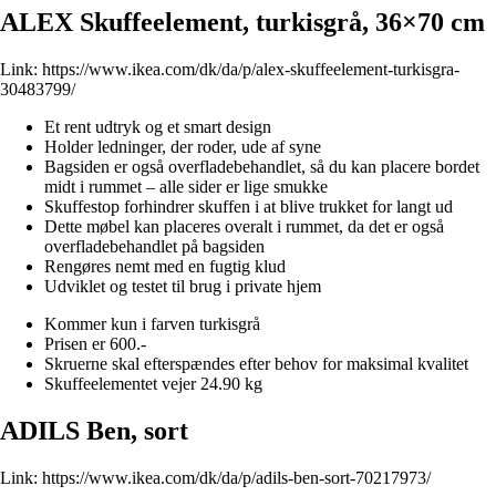
ALEX Skuffeelement, turkisgrå, 36×70 cm
Link:
https://www.ikea.com/dk/da/p/alex-skuffeelement-turkisgra-
30483799/
Et rent udtryk og et smart design
Holder ledninger, der roder, ude af syne
Bagsiden er også overfladebehandlet, så du kan placere bordet
midt i rummet – alle sider er lige smukke
Skuffestop forhindrer skuffen i at blive trukket for langt ud
Dette møbel kan placeres overalt i rummet, da det er også
overfladebehandlet på bagsiden
Rengøres nemt med en fugtig klud
Udviklet og testet til brug i private hjem
Kommer kun i farven turkisgrå
Prisen er 600.-
Skruerne skal efterspændes efter behov for maksimal kvalitet
Skuffeelementet vejer 24.90 kg
ADILS Ben, sort
Link:
https://www.ikea.com/dk/da/p/adils-ben-sort-70217973/