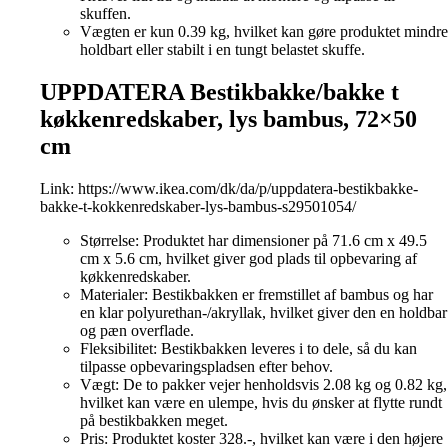
skuffen.
Vægten er kun 0.39 kg, hvilket kan gøre produktet mindre
holdbart eller stabilt i en tungt belastet skuffe.
UPPDATERA Bestikbakke/bakke t
køkkenredskaber, lys bambus, 72×50
cm
Link:
https://www.ikea.com/dk/da/p/uppdatera-bestikbakke-
bakke-t-kokkenredskaber-lys-bambus-s29501054/
Størrelse: Produktet har dimensioner på 71.6 cm x 49.5
cm x 5.6 cm, hvilket giver god plads til opbevaring af
køkkenredskaber.
Materialer: Bestikbakken er fremstillet af bambus og har
en klar polyurethan-/akryllak, hvilket giver den en holdbar
og pæn overflade.
Fleksibilitet: Bestikbakken leveres i to dele, så du kan
tilpasse opbevaringspladsen efter behov.
Vægt: De to pakker vejer henholdsvis 2.08 kg og 0.82 kg,
hvilket kan være en ulempe, hvis du ønsker at flytte rundt
på bestikbakken meget.
Pris: Produktet koster 328.-, hvilket kan være i den højere