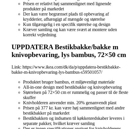
Prisen er relativt høj sammenlignet med lignende
produkter på markedet
Der kan være begrænset plads til opbevaring af
krydderier, afhængigt af mængde og størrelse
Kun tilgængelig i en specifik størrelse og design
Kræver samling og kan være svært at montere uden
korrekt vejledning
UPPDATERA Bestikbakke/bakke m
knivopbevaring, lys bambus, 72×50 cm
Link:
https://www.ikea.com/dk/da/p/uppdatera-bestikbakke-
bakke-m-knivopbevaring-lys-bambus-s59501057/
Produktet bruger bambus, et miljøvenligt materiale
All-in-one design med bestikbakke og knivopbevaring
Størrelsen på 72×50 cm er rummelig og passer til de fleste
skuffer
Knivholderen anvender min. 20% genanvendt plast
Prisen på 377 kr. kan være høj sammenlignet med andre
bestikbakker på markedet
Bestikbakken og indsatsen til køkkenredskaber leveres i
separate pakker, hvilket kræver samling
Der er ingen specifikationer angivet for knivholderens