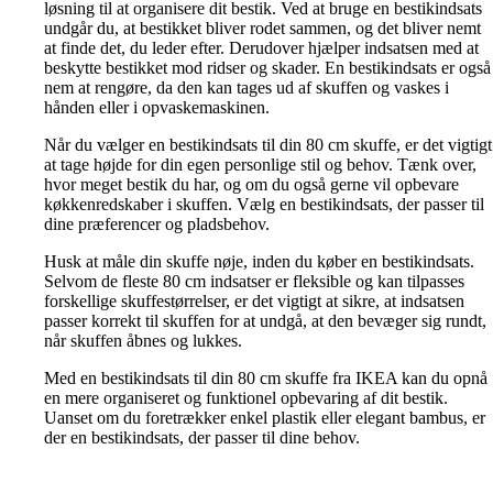
løsning til at organisere dit bestik. Ved at bruge en bestikindsats
undgår du, at bestikket bliver rodet sammen, og det bliver nemt
at finde det, du leder efter. Derudover hjælper indsatsen med at
beskytte bestikket mod ridser og skader. En bestikindsats er også
nem at rengøre, da den kan tages ud af skuffen og vaskes i
hånden eller i opvaskemaskinen.
Når du vælger en bestikindsats til din 80 cm skuffe, er det vigtigt
at tage højde for din egen personlige stil og behov. Tænk over,
hvor meget bestik du har, og om du også gerne vil opbevare
køkkenredskaber i skuffen. Vælg en bestikindsats, der passer til
dine præferencer og pladsbehov.
Husk at måle din skuffe nøje, inden du køber en bestikindsats.
Selvom de fleste 80 cm indsatser er fleksible og kan tilpasses
forskellige skuffestørrelser, er det vigtigt at sikre, at indsatsen
passer korrekt til skuffen for at undgå, at den bevæger sig rundt,
når skuffen åbnes og lukkes.
Med en bestikindsats til din 80 cm skuffe fra IKEA kan du opnå
en mere organiseret og funktionel opbevaring af dit bestik.
Uanset om du foretrækker enkel plastik eller elegant bambus, er
der en bestikindsats, der passer til dine behov.