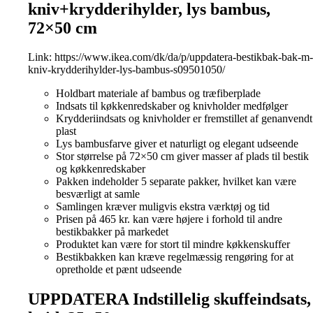
kniv+krydderihylder, lys bambus,
72×50 cm
Link:
https://www.ikea.com/dk/da/p/uppdatera-bestikbak-bak-m-
kniv-krydderihylder-lys-bambus-s09501050/
Holdbart materiale af bambus og træfiberplade
Indsats til køkkenredskaber og knivholder medfølger
Krydderiindsats og knivholder er fremstillet af genanvendt
plast
Lys bambusfarve giver et naturligt og elegant udseende
Stor størrelse på 72×50 cm giver masser af plads til bestik
og køkkenredskaber
Pakken indeholder 5 separate pakker, hvilket kan være
besværligt at samle
Samlingen kræver muligvis ekstra værktøj og tid
Prisen på 465 kr. kan være højere i forhold til andre
bestikbakker på markedet
Produktet kan være for stort til mindre køkkenskuffer
Bestikbakken kan kræve regelmæssig rengøring for at
opretholde et pænt udseende
UPPDATERA Indstillelig skuffeindsats,