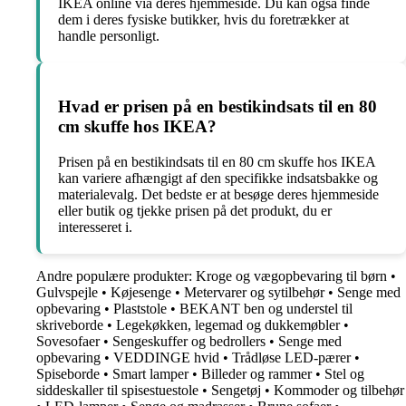
IKEA online via deres hjemmeside. Du kan også finde
dem i deres fysiske butikker, hvis du foretrækker at
handle personligt.
Hvad er prisen på en bestikindsats til en 80
cm skuffe hos IKEA?
Prisen på en bestikindsats til en 80 cm skuffe hos IKEA
kan variere afhængigt af den specifikke indsatsbakke og
materialevalg. Det bedste er at besøge deres hjemmeside
eller butik og tjekke prisen på det produkt, du er
interesseret i.
Andre populære produkter:
Kroge og vægopbevaring til børn
•
Gulvspejle
•
Køjesenge
•
Metervarer og sytilbehør
•
Senge med
opbevaring
•
Plaststole
•
BEKANT ben og understel til
skriveborde
•
Legekøkken, legemad og dukkemøbler
•
Sovesofaer
•
Sengeskuffer og bedrollers
•
Senge med
opbevaring
•
VEDDINGE hvid
•
Trådløse LED-pærer
•
Spiseborde
•
Smart lamper
•
Billeder og rammer
•
Stel og
siddeskaller til spisestuestole
•
Sengetøj
•
Kommoder og tilbehør