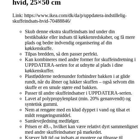
hvid, 25×50 cm
Link:
https://www.ikea.com/dk/da/p/uppdatera-indstillelig-
skuffeindsats-hvid-70488846/
Skub denne ekstra skuffeindsats ind under din
bestikbakke eller indsats til køkkenredskaber, og få mere
plads og bedre indvendig organisering af din
køkkenskuffe.
Tilpas bredden, så den passer perfekt.
Kan kombineres med andre former for skuffeindretning i
UPPDATERA-serien for at udnytte al plads i dine
køkkenskuffer.
Plastfødderne nedenunder forhindrer bakken i at glide
rundt, når du åbner og lukker skuffen – også selvom din
skuffe er en smule større end bakken.
Passer til andre skuffeindsatser i UPPDATERA-serien.
Lavet af polypropylenplast (min. 20% genanvendt) og
syntetisk gummi.
Nem at rengøre med en klud dyppet i vand og tilsat et
mildt rengøringsmiddel.
Samlevejledning medfølger.
Prisen er 49.-, hvilket kan være relativt dyrt sammenlignet
med andre skuffeindsatser på markedet.
Kræver lidt tid og indsats at montere og tilpasse til