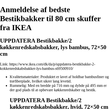
Anmeldelse af bedste
Bestikbakker til 80 cm skuffer
fra IKEA
UPPDATERA Bestikbakke/2
køkkenredskabsbakker, lys bambus, 72×50
cm
Link:
https://www.ikea.com/dk/da/p/uppdatera-bestikbakke-2-
kokkenredskabsbakker-lys-bambus-s69500910/
Kvalitetsmaterialer: Produktet er lavet af holdbar bambusfiner og
træfiberplade, hvilket sikrer lang levetid.
Rummelig: Med en bredde på 716 mm og dybde på 495 mm er
der god plads til at opbevare køkkenredskaber og bestik.
UPPDATERA Bestikbakke/2
køkkenredskabsbakker, hvid, 72×50 cm