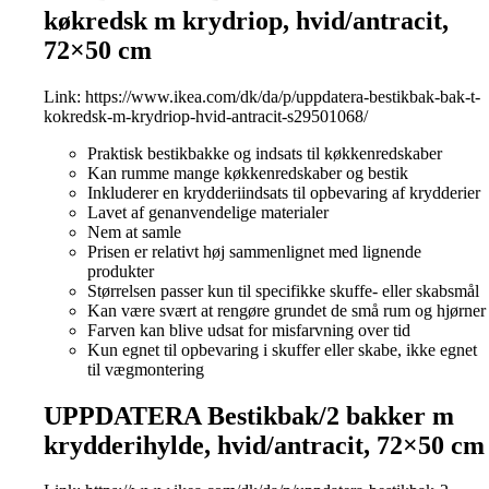
køkredsk m krydriop, hvid/antracit,
72×50 cm
Link:
https://www.ikea.com/dk/da/p/uppdatera-bestikbak-bak-t-
kokredsk-m-krydriop-hvid-antracit-s29501068/
Praktisk bestikbakke og indsats til køkkenredskaber
Kan rumme mange køkkenredskaber og bestik
Inkluderer en krydderiindsats til opbevaring af krydderier
Lavet af genanvendelige materialer
Nem at samle
Prisen er relativt høj sammenlignet med lignende
produkter
Størrelsen passer kun til specifikke skuffe- eller skabsmål
Kan være svært at rengøre grundet de små rum og hjørner
Farven kan blive udsat for misfarvning over tid
Kun egnet til opbevaring i skuffer eller skabe, ikke egnet
til vægmontering
UPPDATERA Bestikbak/2 bakker m
krydderihylde, hvid/antracit, 72×50 cm