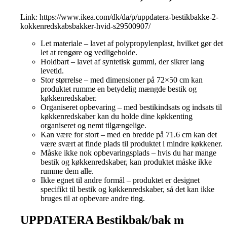
Link:
https://www.ikea.com/dk/da/p/uppdatera-bestikbakke-2-
kokkenredskabsbakker-hvid-s29500907/
Let materiale – lavet af polypropylenplast, hvilket gør det
let at rengøre og vedligeholde.
Holdbart – lavet af syntetisk gummi, der sikrer lang
levetid.
Stor størrelse – med dimensioner på 72×50 cm kan
produktet rumme en betydelig mængde bestik og
køkkenredskaber.
Organiseret opbevaring – med bestikindsats og indsats til
køkkenredskaber kan du holde dine køkkenting
organiseret og nemt tilgængelige.
Kan være for stort – med en bredde på 71.6 cm kan det
være svært at finde plads til produktet i mindre køkkener.
Måske ikke nok opbevaringsplads – hvis du har mange
bestik og køkkenredskaber, kan produktet måske ikke
rumme dem alle.
Ikke egnet til andre formål – produktet er designet
specifikt til bestik og køkkenredskaber, så det kan ikke
bruges til at opbevare andre ting.
UPPDATERA Bestikbak/bak m