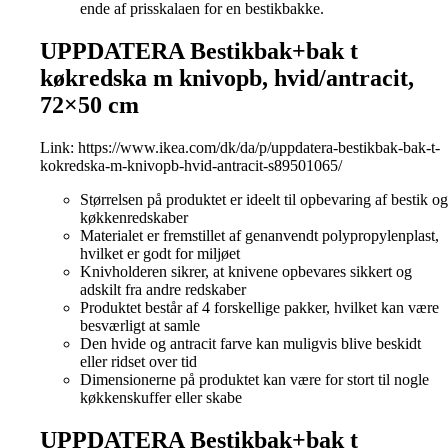
ende af prisskalaen for en bestikbakke.
UPPDATERA Bestikbak+bak t
køkredska m knivopb, hvid/antracit,
72×50 cm
Link:
https://www.ikea.com/dk/da/p/uppdatera-bestikbak-bak-t-
kokredska-m-knivopb-hvid-antracit-s89501065/
Størrelsen på produktet er ideelt til opbevaring af bestik og
køkkenredskaber
Materialet er fremstillet af genanvendt polypropylenplast,
hvilket er godt for miljøet
Knivholderen sikrer, at knivene opbevares sikkert og
adskilt fra andre redskaber
Produktet består af 4 forskellige pakker, hvilket kan være
besværligt at samle
Den hvide og antracit farve kan muligvis blive beskidt
eller ridset over tid
Dimensionerne på produktet kan være for stort til nogle
køkkenskuffer eller skabe
UPPDATERA Bestikbak+bak t