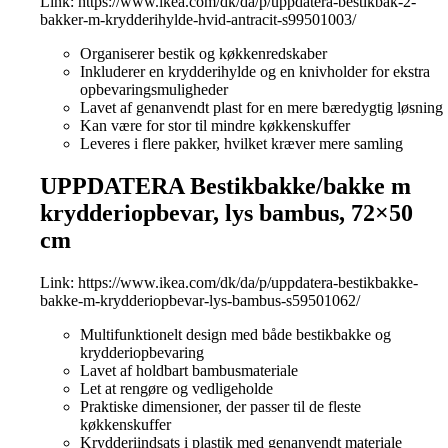
Link:
https://www.ikea.com/dk/da/p/uppdatera-bestikbak-2-
bakker-m-krydderihylde-hvid-antracit-s99501003/
Organiserer bestik og køkkenredskaber
Inkluderer en krydderihylde og en knivholder for ekstra
opbevaringsmuligheder
Lavet af genanvendt plast for en mere bæredygtig løsning
Kan være for stor til mindre køkkenskuffer
Leveres i flere pakker, hvilket kræver mere samling
UPPDATERA Bestikbakke/bakke m
krydderiopbevar, lys bambus, 72×50
cm
Link:
https://www.ikea.com/dk/da/p/uppdatera-bestikbakke-
bakke-m-krydderiopbevar-lys-bambus-s59501062/
Multifunktionelt design med både bestikbakke og
krydderiopbevaring
Lavet af holdbart bambusmateriale
Let at rengøre og vedligeholde
Praktiske dimensioner, der passer til de fleste
køkkenskuffer
Krydderiindsats i plastik med genanvendt materiale