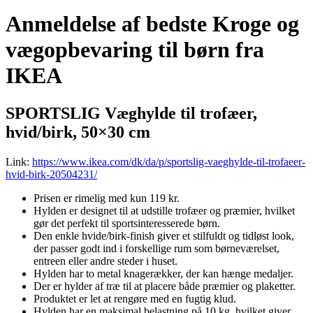
Anmeldelse af bedste Kroge og
vægopbevaring til børn fra
IKEA
SPORTSLIG Væghylde til trofæer,
hvid/birk, 50×30 cm
Link:
https://www.ikea.com/dk/da/p/sportslig-vaeghylde-til-trofaeer-
hvid-birk-20504231/
Prisen er rimelig med kun 119 kr.
Hylden er designet til at udstille trofæer og præmier, hvilket
gør det perfekt til sportsinteresserede børn.
Den enkle hvide/birk-finish giver et stilfuldt og tidløst look,
der passer godt ind i forskellige rum som børneværelset,
entreen eller andre steder i huset.
Hylden har to metal knagerækker, der kan hænge medaljer.
Der er hylder af træ til at placere både præmier og plaketter.
Produktet er let at rengøre med en fugtig klud.
Hylden har en maksimal belastning på 10 kg, hvilket giver