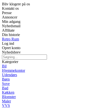
Bliv klogere på os
Kontakt os
Presse
Annoncer
Min adgang
Nyhedsmail
Affiliate
Din historie
Retro Rum
Log ind
Opret konto
Nyhedsbrev
Kategorier
Bil
Hjemmekontor
Udendørs
Børn
Sove
Bad
Køkken
Blomster
Maler
VVS