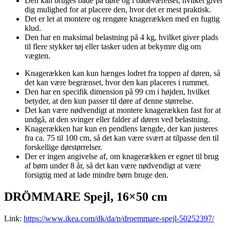
Den kan bruges både på døre og i badeværelset, hvilket giver
dig mulighed for at placere den, hvor det er mest praktisk.
Det er let at montere og rengøre knagerækken med en fugtig
klud.
Den har en maksimal belastning på 4 kg, hvilket giver plads
til flere stykker tøj eller tasker uden at bekymre dig om
vægten.
Knagerækken kan kun hænges lodret fra toppen af døren, så
det kan være begrænset, hvor den kan placeres i rummet.
Den har en specifik dimension på 99 cm i højden, hvilket
betyder, at den kun passer til døre af denne størrelse.
Det kan være nødvendigt at montere knagerækken fast for at
undgå, at den svinger eller falder af døren ved belastning.
Knagerækken har kun en pendlens længde, der kan justeres
fra ca. 75 til 100 cm, så det kan være svært at tilpasse den til
forskellige dørstørrelser.
Der er ingen angivelse af, om knagerækken er egnet til brug
af børn under 8 år, så det kan være nødvendigt at være
forsigtig med at lade mindre børn bruge den.
DRÖMMARE Spejl, 16×50 cm
Link:
https://www.ikea.com/dk/da/p/droemmare-spejl-50252397/