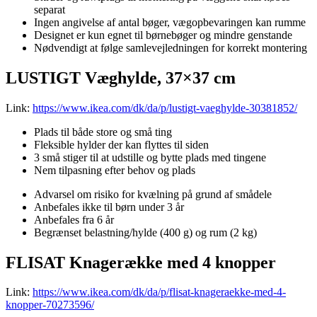
separat
Ingen angivelse af antal bøger, vægopbevaringen kan rumme
Designet er kun egnet til børnebøger og mindre genstande
Nødvendigt at følge samlevejledningen for korrekt montering
LUSTIGT Væghylde, 37×37 cm
Link:
https://www.ikea.com/dk/da/p/lustigt-vaeghylde-30381852/
Plads til både store og små ting
Fleksible hylder der kan flyttes til siden
3 små stiger til at udstille og bytte plads med tingene
Nem tilpasning efter behov og plads
Advarsel om risiko for kvælning på grund af smådele
Anbefales ikke til børn under 3 år
Anbefales fra 6 år
Begrænset belastning/hylde (400 g) og rum (2 kg)
FLISAT Knagerække med 4 knopper
Link:
https://www.ikea.com/dk/da/p/flisat-knageraekke-med-4-
knopper-70273596/