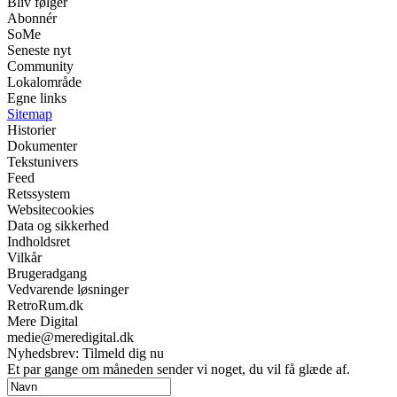
Bliv følger
Abonnér
SoMe
Seneste nyt
Community
Lokalområde
Egne links
Sitemap
Historier
Dokumenter
Tekstunivers
Feed
Retssystem
Websitecookies
Data og sikkerhed
Indholdsret
Vilkår
Brugeradgang
Vedvarende løsninger
RetroRum.dk
Mere Digital
medie@meredigital.dk
Nyhedsbrev: Tilmeld dig nu
Et par gange om måneden sender vi noget, du vil få glæde af.