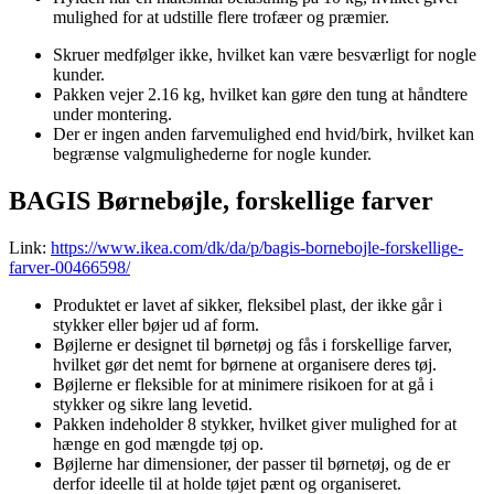
mulighed for at udstille flere trofæer og præmier.
Skruer medfølger ikke, hvilket kan være besværligt for nogle
kunder.
Pakken vejer 2.16 kg, hvilket kan gøre den tung at håndtere
under montering.
Der er ingen anden farvemulighed end hvid/birk, hvilket kan
begrænse valgmulighederne for nogle kunder.
BAGIS Børnebøjle, forskellige farver
Link:
https://www.ikea.com/dk/da/p/bagis-bornebojle-forskellige-
farver-00466598/
Produktet er lavet af sikker, fleksibel plast, der ikke går i
stykker eller bøjer ud af form.
Bøjlerne er designet til børnetøj og fås i forskellige farver,
hvilket gør det nemt for børnene at organisere deres tøj.
Bøjlerne er fleksible for at minimere risikoen for at gå i
stykker og sikre lang levetid.
Pakken indeholder 8 stykker, hvilket giver mulighed for at
hænge en god mængde tøj op.
Bøjlerne har dimensioner, der passer til børnetøj, og de er
derfor ideelle til at holde tøjet pænt og organiseret.