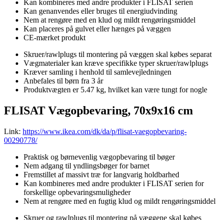
Kan kombineres med andre produkter i FLISAT serien
Kan genanvendes eller bruges til energiudvinding
Nem at rengøre med en klud og mildt rengøringsmiddel
Kan placeres på gulvet eller hænges på væggen
CE-mærket produkt
Skruer/rawlplugs til montering på væggen skal købes separat
Vægmaterialer kan kræve specifikke typer skruer/rawlplugs
Kræver samling i henhold til samlevejledningen
Anbefales til børn fra 3 år
Produktvægten er 5.47 kg, hvilket kan være tungt for nogle
FLISAT Vægopbevaring, 70x9x16 cm
Link:
https://www.ikea.com/dk/da/p/flisat-vaegopbevaring-
00290778/
Praktisk og børnevenlig vægopbevaring til bøger
Nem adgang til yndlingsbøger for barnet
Fremstillet af massivt træ for langvarig holdbarhed
Kan kombineres med andre produkter i FLISAT serien for
forskellige opbevaringsmuligheder
Nem at rengøre med en fugtig klud og mildt rengøringsmiddel
Skruer og rawlplugs til montering på væggene skal købes