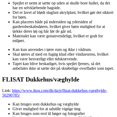
Spejlet er nemt at sætte op uden at skulle bore huller, da det
har en selvklæbende bagside.
Det er lavet af blødt slagfast akrylplast, hvilket gør det sikkert
for børn.
Kan placeres både på indersiden og ydersiden af
garderobeskabsdøren, hvilket giver børn mulighed for at
tjekke deres tøj og hår før de går ud.
Materialet kan være genanvendeligt, hvilket er godt for
miljøet.
Kan kun anvendes i tørre rum og ikke i vådrum.
Skal tørres af med en fugtig klud eller vinduesrens, hvilket
kan være besværligt eller tidskrævende.
Tapet kan blive beskadiget, hvis spejlet fjernes, så det
anbefales ikke at sætte det på skrøbelige overflader som tapet.
FLISAT Dukkehus/væghylde
Link:
https://www.ikea.com/dk/da/p/flisat-dukkehus-vaeghylde-
50290785/
Kan bruges som dukkehus og væghylde
Giver mulighed for at udstille vigtige ting
Kan bruges som reol til bøger og fotografier