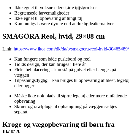
Ikke egnet til voksne eller større tøjstørrelser
Begrænsede farvemuligheder
Ikke egnet til opbevaring af tungt tøj
Kan muligvis være dyrere end andre bøjlealternativer
SMÅGÖRA Reol, hvid, 29×88 cm
Link:
https://www.ikea.com/dk/da/p/smagoera-reol-hvid-30465489/
Kan fungere som både puslebord og reol
Tidløs design, der kan bruges i flere år
Fleksibel placering – kan stå på gulvet eller hænges på
væggen
Tilpasningsdygtig – kan bruges til opbevaring af bleer, legetøj
eller bøger
Måske ikke nok plads til større legetøj eller mere omfattende
opbevaring
Skruer og rawlplugs til ophængning på væggen sælges
separat
Kroge og vægopbevaring til børn fra
IKEA