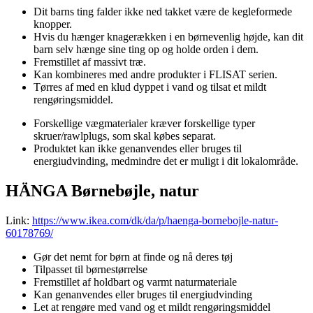
Dit barns ting falder ikke ned takket være de kegleformede
knopper.
Hvis du hænger knagerækken i en børnevenlig højde, kan dit
barn selv hænge sine ting op og holde orden i dem.
Fremstillet af massivt træ.
Kan kombineres med andre produkter i FLISAT serien.
Tørres af med en klud dyppet i vand og tilsat et mildt
rengøringsmiddel.
Forskellige vægmaterialer kræver forskellige typer
skruer/rawlplugs, som skal købes separat.
Produktet kan ikke genanvendes eller bruges til
energiudvinding, medmindre det er muligt i dit lokalområde.
HÄNGA Børnebøjle, natur
Link:
https://www.ikea.com/dk/da/p/haenga-bornebojle-natur-
60178769/
Gør det nemt for børn at finde og nå deres tøj
Tilpasset til børnestørrelse
Fremstillet af holdbart og varmt naturmateriale
Kan genanvendes eller bruges til energiudvinding
Let at rengøre med vand og et mildt rengøringsmiddel