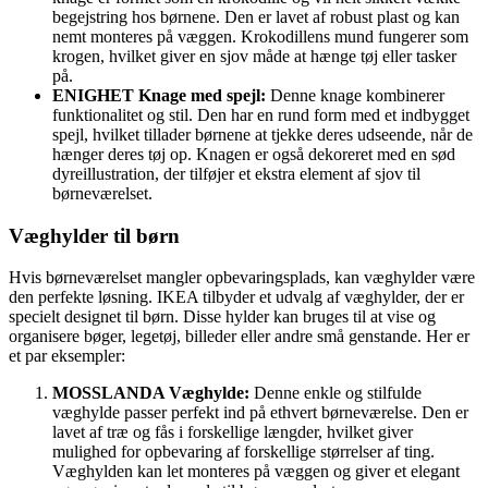
begejstring hos børnene. Den er lavet af robust plast og kan
nemt monteres på væggen. Krokodillens mund fungerer som
krogen, hvilket giver en sjov måde at hænge tøj eller tasker
på.
ENIGHET Knage med spejl:
Denne knage kombinerer
funktionalitet og stil. Den har en rund form med et indbygget
spejl, hvilket tillader børnene at tjekke deres udseende, når de
hænger deres tøj op. Knagen er også dekoreret med en sød
dyreillustration, der tilføjer et ekstra element af sjov til
børneværelset.
Væghylder til børn
Hvis børneværelset mangler opbevaringsplads, kan væghylder være
den perfekte løsning. IKEA tilbyder et udvalg af væghylder, der er
specielt designet til børn. Disse hylder kan bruges til at vise og
organisere bøger, legetøj, billeder eller andre små genstande. Her er
et par eksempler:
MOSSLANDA Væghylde:
Denne enkle og stilfulde
væghylde passer perfekt ind på ethvert børneværelse. Den er
lavet af træ og fås i forskellige længder, hvilket giver
mulighed for opbevaring af forskellige størrelser af ting.
Væghylden kan let monteres på væggen og giver et elegant