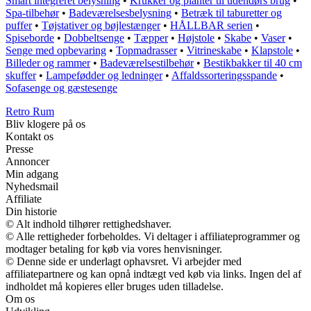
Smart integreret belysning
•
Krukker og planter til udendørs brug
•
Spa-tilbehør
•
Badeværelsesbelysning
•
Betræk til taburetter og
puffer
•
Tøjstativer og bøjlestænger
•
HÅLLBAR serien
•
Spiseborde
•
Dobbeltsenge
•
Tæpper
•
Højstole
•
Skabe
•
Vaser
•
Senge med opbevaring
•
Topmadrasser
•
Vitrineskabe
•
Klapstole
•
Billeder og rammer
•
Badeværelsestilbehør
•
Bestikbakker til 40 cm
skuffer
•
Lampefødder og ledninger
•
Affaldssorteringsspande
•
Sofasenge og gæstesenge
Retro Rum
Bliv klogere på os
Kontakt os
Presse
Annoncer
Min adgang
Nyhedsmail
Affiliate
Din historie
© Alt indhold tilhører rettighedshaver.
© Alle rettigheder forbeholdes. Vi deltager i affiliateprogrammer og
modtager betaling for køb via vores henvisninger.
© Denne side er underlagt ophavsret. Vi arbejder med
affiliatepartnere og kan opnå indtægt ved køb via links. Ingen del af
indholdet må kopieres eller bruges uden tilladelse.
Om os