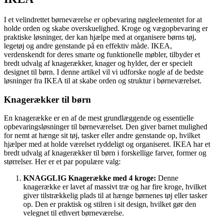
I et velindrettet børneværelse er opbevaring nøgleelementet for at
holde orden og skabe overskuelighed. Kroge og vægopbevaring er
praktiske løsninger, der kan hjælpe med at organisere børns tøj,
legetøj og andre genstande på en effektiv måde. IKEA,
verdenskendt for deres smarte og funktionelle møbler, tilbyder et
bredt udvalg af knagerækker, knager og hylder, der er specielt
designet til børn. I denne artikel vil vi udforske nogle af de bedste
løsninger fra IKEA til at skabe orden og struktur i børneværelset.
Knagerækker til børn
En knagerække er en af de mest grundlæggende og essentielle
opbevaringsløsninger til børneværelset. Den giver barnet mulighed
for nemt at hænge sit tøj, tasker eller andre genstande op, hvilket
hjælper med at holde værelset ryddeligt og organiseret. IKEA har et
bredt udvalg af knagerækker til børn i forskellige farver, former og
størrelser. Her er et par populære valg:
KNAGGLIG Knagerække med 4 kroge:
Denne
knagerække er lavet af massivt træ og har fire kroge, hvilket
giver tilstrækkelig plads til at hænge børnenes tøj eller tasker
op. Den er praktisk og stilren i sit design, hvilket gør den
velegnet til ethvert børneværelse.