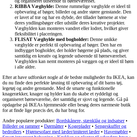
og organiseret udseende til børneværelset.
RIBBA Væghylde:
Denne rummelige væghylde er ideel til
opbevaring af bøger, billeder og andre større genstande. Den
er lavet af træ og har en dybde, der tillader børnene at vise
deres yndlingsbøger eller udstille deres kreative projekter.
Væghylden kan monteres vandret eller lodret, hvilket giver
fleksibilitet i placeringen.
FLISAT Væghylde med bogholder:
Denne unikke
væghylde er perfekt til opbevaring af bøger. Den har en
indbygget bogholder, der holder bøgerne på plads, og giver
samtidig en kreativ og legende udseende til børneværelset.
Væghylden kan nemt monteres på væggen og er ideel til børn
i alle aldre.
Efter at have udforsket nogle af de bedste muligheder fra IKEA, kan
du nu finde den perfekte løsning til opbevaring af dit barns tøj,
legetøj og andre genstande. Med de smarte og funktionelle
knagerækker, knager og hylder kan du skabe et ryddeligt og
organiseret børneværelse, der samtidig er sjovt og legende. Gå på
opdagelse på IKEAs hjemmeside eller besøg deres nærmeste butik
for at finde lige præcis det, du har brug for.
Andre populære produkter:
Bordskånere, stænklåg og indsatser
•
Billeder og rammer
•
Dørmåtter
•
Kogeplader
•
Sengeskuffer og
bedrollers
•
Hjørnesofaer med læder/imiteret læder
•
Havemøbler
•