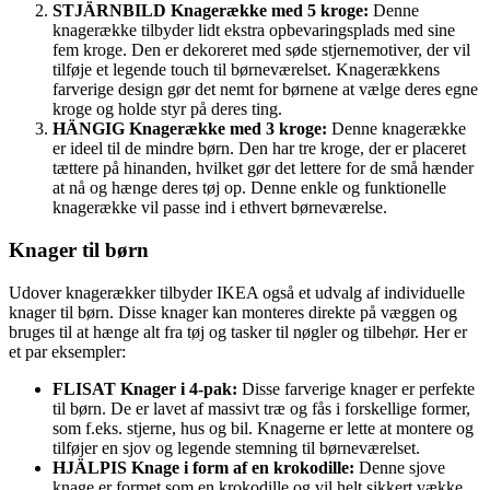
STJÄRNBILD Knagerække med 5 kroge:
Denne
knagerække tilbyder lidt ekstra opbevaringsplads med sine
fem kroge. Den er dekoreret med søde stjernemotiver, der vil
tilføje et legende touch til børneværelset. Knagerækkens
farverige design gør det nemt for børnene at vælge deres egne
kroge og holde styr på deres ting.
HÄNGIG Knagerække med 3 kroge:
Denne knagerække
er ideel til de mindre børn. Den har tre kroge, der er placeret
tættere på hinanden, hvilket gør det lettere for de små hænder
at nå og hænge deres tøj op. Denne enkle og funktionelle
knagerække vil passe ind i ethvert børneværelse.
Knager til børn
Udover knagerækker tilbyder IKEA også et udvalg af individuelle
knager til børn. Disse knager kan monteres direkte på væggen og
bruges til at hænge alt fra tøj og tasker til nøgler og tilbehør. Her er
et par eksempler:
FLISAT Knager i 4-pak:
Disse farverige knager er perfekte
til børn. De er lavet af massivt træ og fås i forskellige former,
som f.eks. stjerne, hus og bil. Knagerne er lette at montere og
tilføjer en sjov og legende stemning til børneværelset.
HJÄLPIS Knage i form af en krokodille:
Denne sjove
knage er formet som en krokodille og vil helt sikkert vække