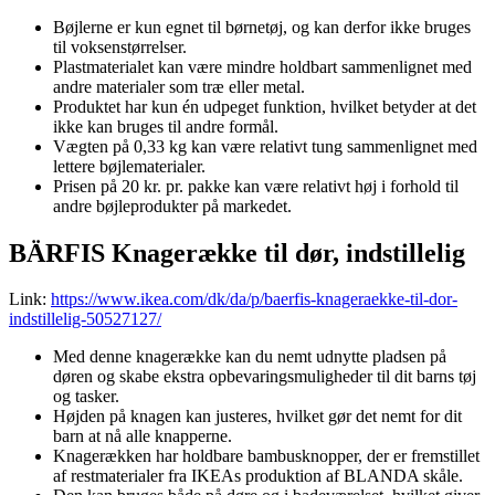
Bøjlerne er kun egnet til børnetøj, og kan derfor ikke bruges
til voksenstørrelser.
Plastmaterialet kan være mindre holdbart sammenlignet med
andre materialer som træ eller metal.
Produktet har kun én udpeget funktion, hvilket betyder at det
ikke kan bruges til andre formål.
Vægten på 0,33 kg kan være relativt tung sammenlignet med
lettere bøjlematerialer.
Prisen på 20 kr. pr. pakke kan være relativt høj i forhold til
andre bøjleprodukter på markedet.
BÄRFIS Knagerække til dør, indstillelig
Link:
https://www.ikea.com/dk/da/p/baerfis-knageraekke-til-dor-
indstillelig-50527127/
Med denne knagerække kan du nemt udnytte pladsen på
døren og skabe ekstra opbevaringsmuligheder til dit barns tøj
og tasker.
Højden på knagen kan justeres, hvilket gør det nemt for dit
barn at nå alle knapperne.
Knagerækken har holdbare bambusknopper, der er fremstillet
af restmaterialer fra IKEAs produktion af BLANDA skåle.