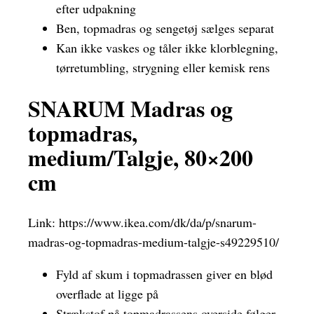
efter udpakning
Ben, topmadras og sengetøj sælges separat
Kan ikke vaskes og tåler ikke klorblegning,
tørretumbling, strygning eller kemisk rens
SNARUM Madras og
topmadras,
medium/Talgje, 80×200
cm
Link:
https://www.ikea.com/dk/da/p/snarum-
madras-og-topmadras-medium-talgje-s49229510/
Fyld af skum i topmadrassen giver en blød
overflade at ligge på
Strækstof på topmadrassens overside følger