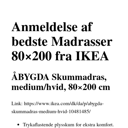
Anmeldelse af
bedste Madrasser
80×200 fra IKEA
ÅBYGDA Skummadras,
medium/hvid, 80×200 cm
Link:
https://www.ikea.com/dk/da/p/abygda-
skummadras-medium-hvid-10481485/
Trykaflastende plysskum for ekstra komfort.