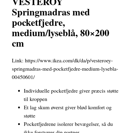
VESTERÖY
Springmadras med
pocketfjedre,
medium/lyseblå, 80×200
cm
Link:
https://www.ikea.com/dk/da/p/vesteroey-
springmadras-med-pocketfjedre-medium-lysebla-
00450601/
Individuelle pocketfjedre giver præcis støtte
til kroppen
Et lag skum øverst giver blød komfort og
støtte
Pocketfjedrene isolerer bevægelser, så du
ikke forstyrrer din partner