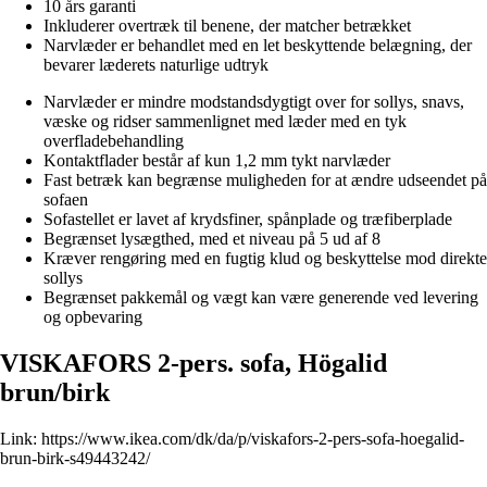
10 års garanti
Inkluderer overtræk til benene, der matcher betrækket
Narvlæder er behandlet med en let beskyttende belægning, der
bevarer læderets naturlige udtryk
Narvlæder er mindre modstandsdygtigt over for sollys, snavs,
væske og ridser sammenlignet med læder med en tyk
overfladebehandling
Kontaktflader består af kun 1,2 mm tykt narvlæder
Fast betræk kan begrænse muligheden for at ændre udseendet på
sofaen
Sofastellet er lavet af krydsfiner, spånplade og træfiberplade
Begrænset lysægthed, med et niveau på 5 ud af 8
Kræver rengøring med en fugtig klud og beskyttelse mod direkte
sollys
Begrænset pakkemål og vægt kan være generende ved levering
og opbevaring
VISKAFORS 2-pers. sofa, Högalid
brun/birk
Link:
https://www.ikea.com/dk/da/p/viskafors-2-pers-sofa-hoegalid-
brun-birk-s49443242/