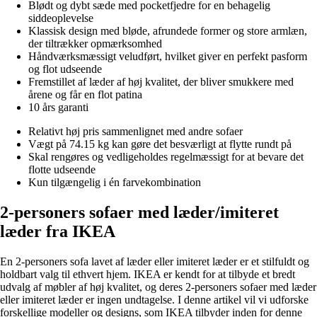
Blødt og dybt sæde med pocketfjedre for en behagelig
siddeoplevelse
Klassisk design med bløde, afrundede former og store armlæn,
der tiltrækker opmærksomhed
Håndværksmæssigt veludført, hvilket giver en perfekt pasform
og flot udseende
Fremstillet af læder af høj kvalitet, der bliver smukkere med
årene og får en flot patina
10 års garanti
Relativt høj pris sammenlignet med andre sofaer
Vægt på 74.15 kg kan gøre det besværligt at flytte rundt på
Skal rengøres og vedligeholdes regelmæssigt for at bevare det
flotte udseende
Kun tilgængelig i én farvekombination
2-personers sofaer med læder/imiteret
læder fra IKEA
En 2-personers sofa lavet af læder eller imiteret læder er et stilfuldt og
holdbart valg til ethvert hjem. IKEA er kendt for at tilbyde et bredt
udvalg af møbler af høj kvalitet, og deres 2-personers sofaer med læder
eller imiteret læder er ingen undtagelse. I denne artikel vil vi udforske
forskellige modeller og designs, som IKEA tilbyder inden for denne