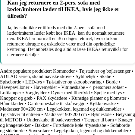
Kan jeg returnere en 2-pers. sofa med
læder/imiteret læder til IKEA, hvis jeg ikke er
tilfreds?
Ja, hvis du ikke er tilfreds med din 2-pers. sofa med
læder/imiteret læder købt hos IKEA, kan du normalt returnere
den. IKEA har normalt en 365 dages returret, hvor du kan
returnere ubrugte og uskadede varer med din oprindelige
kvittering. Det anbefales dog altid at læse IKEAs returvilkår for
nærmere detaljer.
Andre populære produkter:
Kommoder
•
Tøjstativer og bøjlestænger
•
ADLAD serien, skandinaviske skove
•
Sytilbehør
•
Skabe
•
Spiseborde
•
LED-lys
•
Tøjstativer og skoopbevaring
•
Borde
•
Havepavilloner
•
Havemøbler
•
Vitrineskabe
•
4-personers sofaer
•
Loftlamper
•
Væghylder
•
Dyner med fiberfyld
•
Spejle med lys
•
Knopper og greb
•
PAX skydedøre
•
Kunstige planter og blomster
•
Håndklæder
•
Garderobeskabe til skråvægge
•
Køkkenvaske
•
Madrasser 90×200 cm
•
Legekøkken, legemad og dukkemøbler
•
Tøjstativer til entreen
•
Madrasser 90×200 cm
•
Børnestole
•
Belysning
til METOD
•
Underskabe til badeværelset
•
Tæpper til børn
•
Knager
og knagerækker
•
Bakker
•
Fritstående køle-/fryseskabe
•
Sofaborde
og sideborde
•
Sovesofaer
•
Legekøkken, legemad og dukkemøbler
•