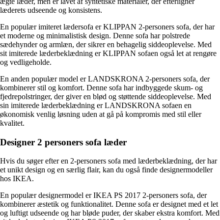
ægte læder, men er lavet af syntetiske materialer, der efterligner
læderets udseende og konsistens.
En populær imiteret lædersofa er KLIPPAN 2-personers sofa, der har
et moderne og minimalistisk design. Denne sofa har polstrede
sædehynder og armlæn, der sikrer en behagelig siddeoplevelse. Med
sit imiterede læderbeklædning er KLIPPAN sofaen også let at rengøre
og vedligeholde.
En anden populær model er LANDSKRONA 2-personers sofa, der
kombinerer stil og komfort. Denne sofa har indbyggede skum- og
fjedrepolstringer, der giver en blød og støttende siddeoplevelse. Med
sin imiterede læderbeklædning er LANDSKRONA sofaen en
økonomisk venlig løsning uden at gå på kompromis med stil eller
kvalitet.
Designer 2 personers sofa læder
Hvis du søger efter en 2-personers sofa med læderbeklædning, der har
et unikt design og en særlig flair, kan du også finde designermodeller
hos IKEA.
En populær designermodel er IKEA PS 2017 2-personers sofa, der
kombinerer æstetik og funktionalitet. Denne sofa er designet med et let
og luftigt udseende og har bløde puder, der skaber ekstra komfort. Med