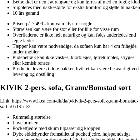
Betrækket er nemt at rengøre og kan tørres af med en fugtig klud
Suppleres med nakkestøtte for ekstra komfort og støtte til nakken
10 års garanti
Prisen på 7.499,- kan være dyr for nogle
Størrelsen kan være for stor eller for lille for visse rum
Overfladerne er ikke helt naturlige og kan føles anderledes end
ægte læder
Tæpper kan være nødvendige, da sofaen kun har 4 cm frihøjde
under møbler
Pudebetræk kan ikke vaskes, klorbleges, tørretumbles, stryges
eller kemisk renses
Produktet leveres i flere pakker, hvilket kan være besværligt ved
levering og opstilling
KIVIK 2-pers. sofa, Grann/Bomstad sort
Link:
https://www.ikea.com/dk/da/p/kivik-2-pers-sofa-grann-bomstad-
sort-50519518/
Rummelig størrelse
Lave armlæn
Pocketfjedre med skum tilpasser sig kroppen
Dybe siddehynder fremstillet af pocketfjedre, højspændstigt
skum og polyesterfibre giver både fast støtte og blød afslapning