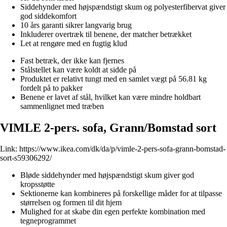
Siddehynder med højspændstigt skum og polyesterfibervat giver
god siddekomfort
10 års garanti sikrer langvarig brug
Inkluderer overtræk til benene, der matcher betrækket
Let at rengøre med en fugtig klud
Fast betræk, der ikke kan fjernes
Stålstellet kan være koldt at sidde på
Produktet er relativt tungt med en samlet vægt på 56.81 kg
fordelt på to pakker
Benene er lavet af stål, hvilket kan være mindre holdbart
sammenlignet med træben
VIMLE 2-pers. sofa, Grann/Bomstad sort
Link:
https://www.ikea.com/dk/da/p/vimle-2-pers-sofa-grann-bomstad-
sort-s59306292/
Bløde siddehynder med højspændstigt skum giver god
kropsstøtte
Sektionerne kan kombineres på forskellige måder for at tilpasse
størrelsen og formen til dit hjem
Mulighed for at skabe din egen perfekte kombination med
tegneprogrammet