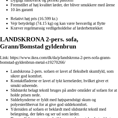
Dygtigt håndværk og perfekt pasform
Fremstillet af høj kvalitet læder, der bliver smukkere med årene
10 års garanti
Relativt høj pris (16.599 kr.)
Vejr betydeligt (74.15 kg) og kan være besværlig at flytte
Kræver regelmæssig vedligeholdelse af læderbetrækket
LANDSKRONA 2-pers. sofa,
Grann/Bomstad gyldenbrun
Link:
https://www.ikea.com/dk/da/p/landskrona-2-pers-sofa-grann-
bomstad-gyldenbrun-metal-s19270266/
Landskrona 2-pers. sofaen er lavet af fleksibelt skumfyld, som
sikrer god komfort.
Kontaktfladerne er lavet af tykt kernelæder, hvilket giver et
smukt udseende.
Slidstærkt belagt tekstil bruges på andre områder af sofaen for at
holde prisen nede.
Siddehynderne er fyldt med højspændstigt skum og
polyesterfibervat for at give god siddekomfort.
Ydersiden af ​​sofaen er beklædt med slidstærkt tekstil med
belægning, der føles og ser ud som læder.