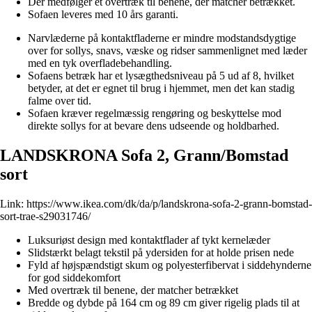
Der medfølger et overtræk til benene, der matcher betrækket.
Sofaen leveres med 10 års garanti.
Narvlæderne på kontaktfladerne er mindre modstandsdygtige
over for sollys, snavs, væske og ridser sammenlignet med læder
med en tyk overfladebehandling.
Sofaens betræk har et lysægthedsniveau på 5 ud af 8, hvilket
betyder, at det er egnet til brug i hjemmet, men det kan stadig
falme over tid.
Sofaen kræver regelmæssig rengøring og beskyttelse mod
direkte sollys for at bevare dens udseende og holdbarhed.
LANDSKRONA Sofa 2, Grann/Bomstad
sort
Link:
https://www.ikea.com/dk/da/p/landskrona-sofa-2-grann-bomstad-
sort-trae-s29031746/
Luksuriøst design med kontaktflader af tykt kernelæder
Slidstærkt belagt tekstil på ydersiden for at holde prisen nede
Fyld af højspændstigt skum og polyesterfibervat i siddehynderne
for god siddekomfort
Med overtræk til benene, der matcher betrækket
Bredde og dybde på 164 cm og 89 cm giver rigelig plads til at