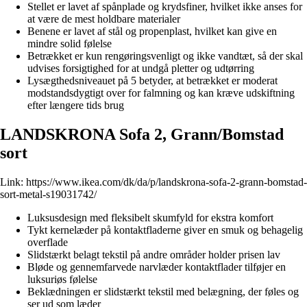
Stellet er lavet af spånplade og krydsfiner, hvilket ikke anses for
at være de mest holdbare materialer
Benene er lavet af stål og propenplast, hvilket kan give en
mindre solid følelse
Betrækket er kun rengøringsvenligt og ikke vandtæt, så der skal
udvises forsigtighed for at undgå pletter og udtørring
Lysægthedsniveauet på 5 betyder, at betrækket er moderat
modstandsdygtigt over for falmning og kan kræve udskiftning
efter længere tids brug
LANDSKRONA Sofa 2, Grann/Bomstad
sort
Link:
https://www.ikea.com/dk/da/p/landskrona-sofa-2-grann-bomstad-
sort-metal-s19031742/
Luksusdesign med fleksibelt skumfyld for ekstra komfort
Tykt kernelæder på kontaktfladerne giver en smuk og behagelig
overflade
Slidstærkt belagt tekstil på andre områder holder prisen lav
Bløde og gennemfarvede narvlæder kontaktflader tilføjer en
luksuriøs følelse
Beklædningen er slidstærkt tekstil med belægning, der føles og
ser ud som læder