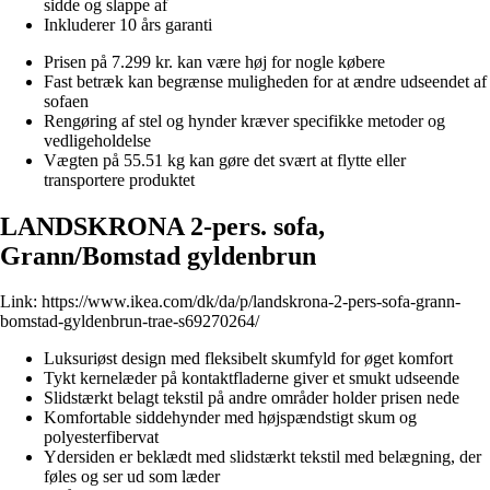
sidde og slappe af
Inkluderer 10 års garanti
Prisen på 7.299 kr. kan være høj for nogle købere
Fast betræk kan begrænse muligheden for at ændre udseendet af
sofaen
Rengøring af stel og hynder kræver specifikke metoder og
vedligeholdelse
Vægten på 55.51 kg kan gøre det svært at flytte eller
transportere produktet
LANDSKRONA 2-pers. sofa,
Grann/Bomstad gyldenbrun
Link:
https://www.ikea.com/dk/da/p/landskrona-2-pers-sofa-grann-
bomstad-gyldenbrun-trae-s69270264/
Luksuriøst design med fleksibelt skumfyld for øget komfort
Tykt kernelæder på kontaktfladerne giver et smukt udseende
Slidstærkt belagt tekstil på andre områder holder prisen nede
Komfortable siddehynder med højspændstigt skum og
polyesterfibervat
Ydersiden er beklædt med slidstærkt tekstil med belægning, der
føles og ser ud som læder