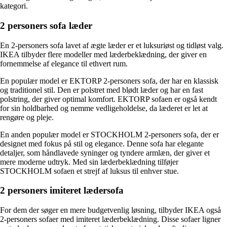
kategori.
2 personers sofa læder
En 2-personers sofa lavet af ægte læder er et luksuriøst og tidløst valg.
IKEA tilbyder flere modeller med læderbeklædning, der giver en
fornemmelse af elegance til ethvert rum.
En populær model er EKTORP 2-personers sofa, der har en klassisk
og traditionel stil. Den er polstret med blødt læder og har en fast
polstring, der giver optimal komfort. EKTORP sofaen er også kendt
for sin holdbarhed og nemme vedligeholdelse, da læderet er let at
rengøre og pleje.
En anden populær model er STOCKHOLM 2-personers sofa, der er
designet med fokus på stil og elegance. Denne sofa har elegante
detaljer, som håndlavede syninger og tyndere armlæn, der giver et
mere moderne udtryk. Med sin læderbeklædning tilføjer
STOCKHOLM sofaen et strejf af luksus til enhver stue.
2 personers imiteret lædersofa
For dem der søger en mere budgetvenlig løsning, tilbyder IKEA også
2-personers sofaer med imiteret læderbeklædning. Disse sofaer ligner