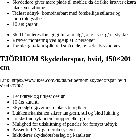
Skydedøre giver mere plads til møbler, da de ikke kræver ekstra
plads ved åbning
Tidløst udtryk, kombinerbart med forskellige stilarter og
indretningsstile
10 års garanti
Skal håndteres forsigtigt for at undgå, at glasset går i stykker
Kræver montering ved hjælp af 2 personer
Hærdet glas kan splintre i små dele, hvis det beskadiges
TJÖRHOM Skydedørspar, hvid, 150×201
cm
Link:
https://www.ikea.com/dk/da/p/tjoerhom-skydedorspar-hvid-
s19439798/
Let udtryk og tidløst design
10 års garanti
Skydedøre giver mere plads til møbler
Lukkemekanismen sikrer langsom, stil og blød lukning
Tidsløst udtryk uden knopper eller greb
Mulighed for udskiftning af paneler for fornyet udtryk
Passer til PAX garderobesystem
Inkluderer skydedørsbeslag og kantlister