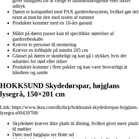
giver mulighed for at vælge et sammenhængende eller mixet
udtryk
Døren er kompatibel med PAX garderobesystem, hvilket gør det
nemt at matche den med resten af rummet
Produktet kommer med en 10-års garanti
Målet på døren passer kun til specifikke størrelser af
garderobeskabe
Kræver to personer til montering
Kræver en lofthøjde på mindst 205 cm
Glasset på døren er skrøbeligt og kan gå i stykker, hvis det
udsættes for stød eller ridser
Produktet kommer i flere pakker og kan være besværligt at
håndtere og samle
HOKKSUND Skydedørspar, højglans
lysegrå, 150×201 cm
Link:
https://www.ikea.com/dk/da/p/hokksund-skydedorspar-hojglans-
lysegra-s09439708/
Skydedøre kræver ikke plads til åbning, hvilket giver mere plads
til møbler
Døre med højglans ser flotte ud