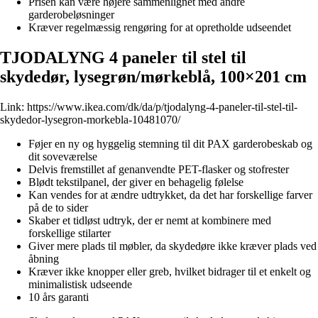
Prisen kan være højere sammenlignet med andre
garderobeløsninger
Kræver regelmæssig rengøring for at opretholde udseendet
TJODALYNG 4 paneler til stel til
skydedør, lysegrøn/mørkeblå, 100×201 cm
Link:
https://www.ikea.com/dk/da/p/tjodalyng-4-paneler-til-stel-til-
skydedor-lysegron-morkebla-10481070/
Føjer en ny og hyggelig stemning til dit PAX garderobeskab og
dit soveværelse
Delvis fremstillet af genanvendte PET-flasker og stofrester
Blødt tekstilpanel, der giver en behagelig følelse
Kan vendes for at ændre udtrykket, da det har forskellige farver
på de to sider
Skaber et tidløst udtryk, der er nemt at kombinere med
forskellige stilarter
Giver mere plads til møbler, da skydedøre ikke kræver plads ved
åbning
Kræver ikke knopper eller greb, hvilket bidrager til et enkelt og
minimalistisk udseende
10 års garanti