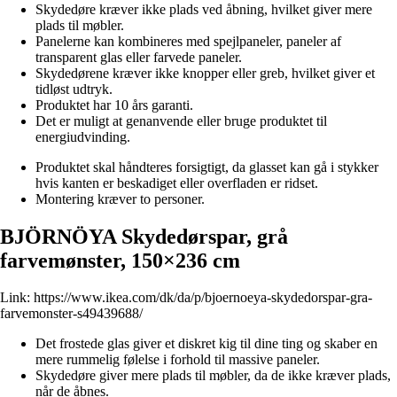
Skydedøre kræver ikke plads ved åbning, hvilket giver mere
plads til møbler.
Panelerne kan kombineres med spejlpaneler, paneler af
transparent glas eller farvede paneler.
Skydedørene kræver ikke knopper eller greb, hvilket giver et
tidløst udtryk.
Produktet har 10 års garanti.
Det er muligt at genanvende eller bruge produktet til
energiudvinding.
Produktet skal håndteres forsigtigt, da glasset kan gå i stykker
hvis kanten er beskadiget eller overfladen er ridset.
Montering kræver to personer.
BJÖRNÖYA Skydedørspar, grå
farvemønster, 150×236 cm
Link:
https://www.ikea.com/dk/da/p/bjoernoeya-skydedorspar-gra-
farvemonster-s49439688/
Det frostede glas giver et diskret kig til dine ting og skaber en
mere rummelig følelse i forhold til massive paneler.
Skydedøre giver mere plads til møbler, da de ikke kræver plads,
når de åbnes.