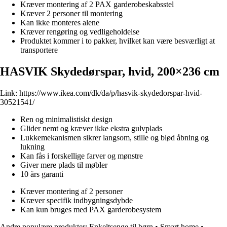
Kræver montering af 2 PAX garderobeskabsstel
Kræver 2 personer til montering
Kan ikke monteres alene
Kræver rengøring og vedligeholdelse
Produktet kommer i to pakker, hvilket kan være besværligt at
transportere
HASVIK Skydedørspar, hvid, 200×236 cm
Link:
https://www.ikea.com/dk/da/p/hasvik-skydedorspar-hvid-
30521541/
Ren og minimalistiskt design
Glider nemt og kræver ikke ekstra gulvplads
Lukkemekanismen sikrer langsom, stille og blød åbning og
lukning
Kan fås i forskellige farver og mønstre
Giver mere plads til møbler
10 års garanti
Kræver montering af 2 personer
Kræver specifik indbygningsdybde
Kan kun bruges med PAX garderobesystem
Andre populære produkter:
Enkeltsenge til børn
•
Smart home
•