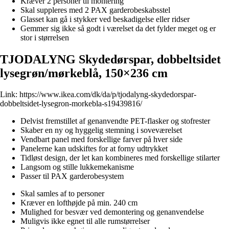
Kræver 2 personer til montering
Skal suppleres med 2 PAX garderobeskabsstel
Glasset kan gå i stykker ved beskadigelse eller ridser
Gemmer sig ikke så godt i værelset da det fylder meget og er
stor i størrelsen
TJODALYNG Skydedørspar, dobbeltsidet
lysegrøn/mørkeblå, 150×236 cm
Link:
https://www.ikea.com/dk/da/p/tjodalyng-skydedorspar-
dobbeltsidet-lysegron-morkebla-s19439816/
Delvist fremstillet af genanvendte PET-flasker og stofrester
Skaber en ny og hyggelig stemning i soveværelset
Vendbart panel med forskellige farver på hver side
Panelerne kan udskiftes for at forny udtrykket
Tidløst design, der let kan kombineres med forskellige stilarter
Langsom og stille lukkemekanisme
Passer til PAX garderobesystem
Skal samles af to personer
Kræver en lofthøjde på min. 240 cm
Mulighed for besvær ved demontering og genanvendelse
Muligvis ikke egnet til alle rumstørrelser