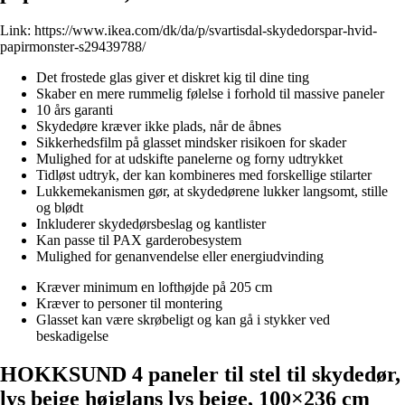
Link:
https://www.ikea.com/dk/da/p/svartisdal-skydedorspar-hvid-
papirmonster-s29439788/
Det frostede glas giver et diskret kig til dine ting
Skaber en mere rummelig følelse i forhold til massive paneler
10 års garanti
Skydedøre kræver ikke plads, når de åbnes
Sikkerhedsfilm på glasset mindsker risikoen for skader
Mulighed for at udskifte panelerne og forny udtrykket
Tidløst udtryk, der kan kombineres med forskellige stilarter
Lukkemekanismen gør, at skydedørene lukker langsomt, stille
og blødt
Inkluderer skydedørsbeslag og kantlister
Kan passe til PAX garderobesystem
Mulighed for genanvendelse eller energiudvinding
Kræver minimum en lofthøjde på 205 cm
Kræver to personer til montering
Glasset kan være skrøbeligt og kan gå i stykker ved
beskadigelse
HOKKSUND 4 paneler til stel til skydedør,
lys beige højglans lys beige, 100×236 cm