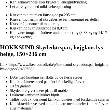
Kan genanvendes eller bruges til energiudvinding
Let at rengøre med mild sæbeopløsning
Kræver minimum en loftshøjde på 205 cm
Kræver montering af skydebeslag før hængning på stellet
Kræver 2 personer til montering
Kræver indbygningsdybde på 8,0 cm
Kan være tungt at håndtere under montering (8,83 kg og 14,17
kg i pakkerne)
HOKKSUND Skydedørspar, højglans lys
beige, 150×236 cm
Link:
https://www.ikea.com/dk/da/p/hokksund-skydedorspar-hojglans-
lys-beige-s39439698/
Døre med højglans ser flotte ud de fleste steder
Kan kombineres med paneler i forskellige farver
10 års garanti
Skydedøre giver mere plads til møbler
Lukkemekanismen lukker blødt
Tidløst udtryk, der nemt kan kombineres med forskellige stilarter
Kan skræddersyes ved at kombinere med paneler i andre farver
eller materialer