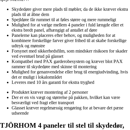
Skydedøre giver mere plads til møbler, da de ikke kræver ekstra
plads til at åbne dem
Spejldøre får rummet til at føles større og mere rummeligt
Mulighed for at vælge mellem 4 paneler i fuld længde eller et
ekstra bredt panel, afhængigt af antallet af døre
Panelerne kan placeres efter behov, og muligheden for at
kombinere forskellige farver giver frihed til at skabe forskellige
udtryk og mønstre
Forsynet med sikkerhedsfilm, som mindsker risikoen for skader
ved eventuel brud på glasset
Kompatibel med PAX garderobesystem og kræver blot PAX
rammer til skydedøre med skinne til montering
Mulighed for genanvendelse eller brug til energiudvinding, hvis
det er muligt i lokalområdet
Leveres med 10 års garanti for ekstra tryghed
Produktet kræver montering af 2 personer
Der er en vis vægt og størrelse på pakken, hvilket kan være
besværligt ved fragt eller transport
Glasset kræver regelmæssig rengøring for at bevare det pæne
udseende
TJÖRHOM 4 paneler til stel til skydedør,