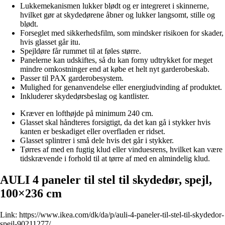
Lukkemekanismen lukker blødt og er integreret i skinnerne,
hvilket gør at skydedørene åbner og lukker langsomt, stille og
blødt.
Forseglet med sikkerhedsfilm, som mindsker risikoen for skader,
hvis glasset går itu.
Spejldøre får rummet til at føles større.
Panelerne kan udskiftes, så du kan forny udtrykket for meget
mindre omkostninger end at købe et helt nyt garderobeskab.
Passer til PAX garderobesystem.
Mulighed for genanvendelse eller energiudvinding af produktet.
Inkluderer skydedørsbeslag og kantlister.
Kræver en lofthøjde på minimum 240 cm.
Glasset skal håndteres forsigtigt, da det kan gå i stykker hvis
kanten er beskadiget eller overfladen er ridset.
Glasset splintrer i små dele hvis det går i stykker.
Tørres af med en fugtig klud eller vinduesrens, hvilket kan være
tidskrævende i forhold til at tørre af med en almindelig klud.
AULI 4 paneler til stel til skydedør, spejl,
100×236 cm
Link:
https://www.ikea.com/dk/da/p/auli-4-paneler-til-stel-til-skydedor-
spejl-90211277/