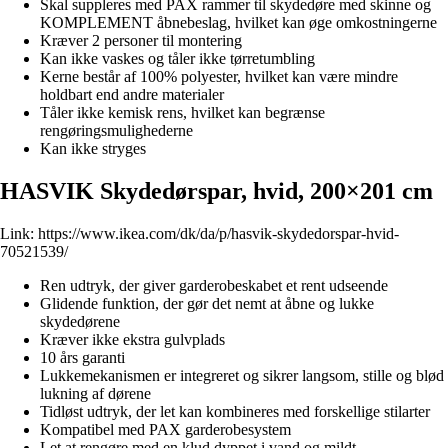
Skal suppleres med PAX rammer til skydedøre med skinne og
KOMPLEMENT åbnebeslag, hvilket kan øge omkostningerne
Kræver 2 personer til montering
Kan ikke vaskes og tåler ikke tørretumbling
Kerne består af 100% polyester, hvilket kan være mindre
holdbart end andre materialer
Tåler ikke kemisk rens, hvilket kan begrænse
rengøringsmulighederne
Kan ikke stryges
HASVIK Skydedørspar, hvid, 200×201 cm
Link:
https://www.ikea.com/dk/da/p/hasvik-skydedorspar-hvid-
70521539/
Ren udtryk, der giver garderobeskabet et rent udseende
Glidende funktion, der gør det nemt at åbne og lukke
skydedørene
Kræver ikke ekstra gulvplads
10 års garanti
Lukkemekanismen er integreret og sikrer langsom, stille og blød
lukning af dørene
Tidløst udtryk, der let kan kombineres med forskellige stilarter
Kompatibel med PAX garderobesystem
Let at rengøre med en klud dyppet i vand og mildt