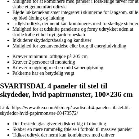
Mulighed for at kombinere med paneler i forskellige farver for at
skabe et gennemført udtryk
Bløde lukkemekanismer integreret i skinnerne for langsom, stille
og blød åbning og lukning
Tidløst udtryk, der nemt kan kombineres med forskellige stilarter
Mulighed for at udskifte panelerne og forny udtrykket uden at
skulle købe et helt nyt garderobeskab
Inkluderer skydedørsbeslag og kantlister
Mulighed for genanvendelse eller brug til energiudvinding
Kræver minimum lofthøjde på 205 cm
Kræver 2 personer til montering
Kræver rengøring med en mild sæbeopløsning
Pakkerne har en betydelig vægt
SVARTISDAL 4 paneler til stel til
skydedør, hvid papirmønster, 100×236 cm
Link:
https://www.ikea.com/dk/da/p/svartisdal-4-paneler-til-stel-til-
skydedor-hvid-papirmonster-60473572/
Det frostede glas giver et diskret kig til dine ting
Skaber en mere rummelig følelse i forhold til massive paneler
Tidløst udtryk der nemt kan kombineres med enhver