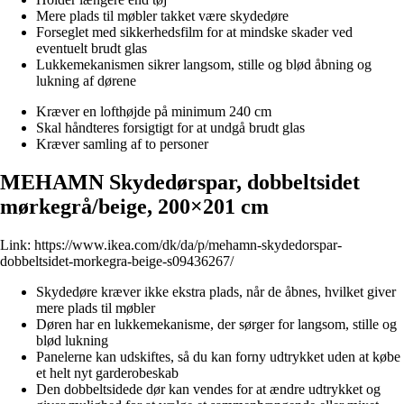
Mere plads til møbler takket være skydedøre
Forseglet med sikkerhedsfilm for at mindske skader ved
eventuelt brudt glas
Lukkemekanismen sikrer langsom, stille og blød åbning og
lukning af dørene
Kræver en lofthøjde på minimum 240 cm
Skal håndteres forsigtigt for at undgå brudt glas
Kræver samling af to personer
MEHAMN Skydedørspar, dobbeltsidet
mørkegrå/beige, 200×201 cm
Link:
https://www.ikea.com/dk/da/p/mehamn-skydedorspar-
dobbeltsidet-morkegra-beige-s09436267/
Skydedøre kræver ikke ekstra plads, når de åbnes, hvilket giver
mere plads til møbler
Døren har en lukkemekanisme, der sørger for langsom, stille og
blød lukning
Panelerne kan udskiftes, så du kan forny udtrykket uden at købe
et helt nyt garderobeskab
Den dobbeltsidede dør kan vendes for at ændre udtrykket og