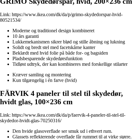
GRIMO Skydedørspar, hvid, 200×236 cm
Link:
https://www.ikea.com/dk/da/p/grimo-skydedorspar-hvid-
80521534/
Moderne og traditionel design kombineret
10 års garanti
Lukkemekanismen sikrer blød og stille åbning og lukning
Solidt og bredt stel med facetskårne kanter
Beklædt med hvid folie på både for- og bagsiden
Pladsbesparende skydedørsfunktion
Tidløst udtryk, der kan kombineres med forskellige stilarter
Kræver samling og montering
Kun tilgængelig i én farve (hvid)
FÄRVIK 4 paneler til stel til skydedør,
hvidt glas, 100×236 cm
Link:
https://www.ikea.com/dk/da/p/faervik-4-paneler-til-stel-til-
skydedor-hvidt-glas-70250316/
Den hvide glasoverflade ser smuk ud i ethvert rum.
Glassets reflekterende overflade får rummet til at virke større.