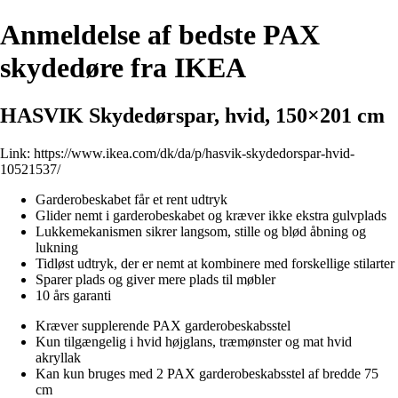
Anmeldelse af bedste PAX
skydedøre fra IKEA
HASVIK Skydedørspar, hvid, 150×201 cm
Link:
https://www.ikea.com/dk/da/p/hasvik-skydedorspar-hvid-
10521537/
Garderobeskabet får et rent udtryk
Glider nemt i garderobeskabet og kræver ikke ekstra gulvplads
Lukkemekanismen sikrer langsom, stille og blød åbning og
lukning
Tidløst udtryk, der er nemt at kombinere med forskellige stilarter
Sparer plads og giver mere plads til møbler
10 års garanti
Kræver supplerende PAX garderobeskabsstel
Kun tilgængelig i hvid højglans, træmønster og mat hvid
akryllak
Kan kun bruges med 2 PAX garderobeskabsstel af bredde 75
cm