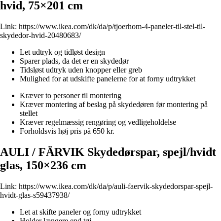
hvid, 75×201 cm
Link:
https://www.ikea.com/dk/da/p/tjoerhom-4-paneler-til-stel-til-
skydedor-hvid-20480683/
Let udtryk og tidløst design
Sparer plads, da det er en skydedør
Tidsløst udtryk uden knopper eller greb
Mulighed for at udskifte panelerne for at forny udtrykket
Kræver to personer til montering
Kræver montering af beslag på skydedøren før montering på
stellet
Kræver regelmæssig rengøring og vedligeholdelse
Forholdsvis høj pris på 650 kr.
AULI / FÄRVIK Skydedørspar, spejl/hvidt
glas, 150×236 cm
Link:
https://www.ikea.com/dk/da/p/auli-faervik-skydedorspar-spejl-
hvidt-glas-s59437938/
Let at skifte paneler og forny udtrykket
Holder længere end tøj