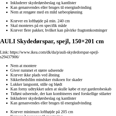
Inkluderer skydedørsbeslag og kantlister
Kan genanvendes eller bruges til energiudvinding
Nem at rengøre med en mild sæbeopløsning
Kræver en lofthøjde på min. 240 cm
Skal monteres på en specifik måde
Kræver flere pakker, hvilket kan påvirke fragtomkostninger
AULI Skydedørspar, spejl, 150×201 cm
Link:
https://www.ikea.com/dk/da/p/auli-skydedorspar-spejl-
s29437906/
Nem at montere
Giver rummet et større udseende
Kræver ikke plads ved åbning
Sikkerhedsfilm mindsker risikoen for skader
Lukker langsomt, stille og blødt
Kan forny udtrykket uden at skulle købe et nyt garderobeskab
Tidløst udseende, der kan kombineres med forskellige stilarter
Inkluderer skydedørsbeslag og kantlister
Kan genanvendes eller bruges til energiudvinding
Kræver minimum lofthøjde på 205 cm