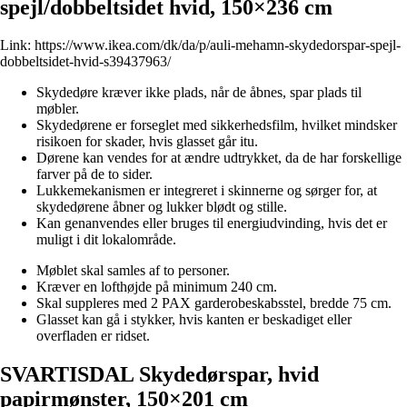
spejl/dobbeltsidet hvid, 150×236 cm
Link:
https://www.ikea.com/dk/da/p/auli-mehamn-skydedorspar-spejl-
dobbeltsidet-hvid-s39437963/
Skydedøre kræver ikke plads, når de åbnes, spar plads til
møbler.
Skydedørene er forseglet med sikkerhedsfilm, hvilket mindsker
risikoen for skader, hvis glasset går itu.
Dørene kan vendes for at ændre udtrykket, da de har forskellige
farver på de to sider.
Lukkemekanismen er integreret i skinnerne og sørger for, at
skydedørene åbner og lukker blødt og stille.
Kan genanvendes eller bruges til energiudvinding, hvis det er
muligt i dit lokalområde.
Møblet skal samles af to personer.
Kræver en lofthøjde på minimum 240 cm.
Skal suppleres med 2 PAX garderobeskabsstel, bredde 75 cm.
Glasset kan gå i stykker, hvis kanten er beskadiget eller
overfladen er ridset.
SVARTISDAL Skydedørspar, hvid
papirmønster, 150×201 cm