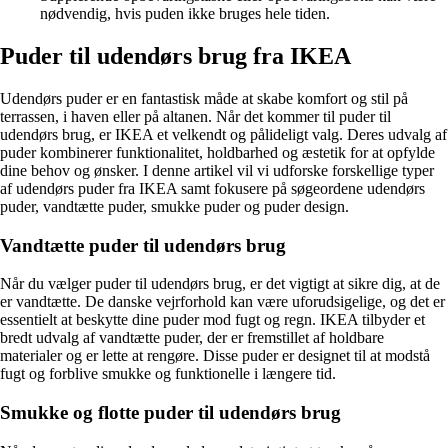
nødvendig, hvis puden ikke bruges hele tiden.
Puder til udendørs brug fra IKEA
Udendørs puder er en fantastisk måde at skabe komfort og stil på
terrassen, i haven eller på altanen. Når det kommer til puder til
udendørs brug, er IKEA et velkendt og pålideligt valg. Deres udvalg af
puder kombinerer funktionalitet, holdbarhed og æstetik for at opfylde
dine behov og ønsker. I denne artikel vil vi udforske forskellige typer
af udendørs puder fra IKEA samt fokusere på søgeordene udendørs
puder, vandtætte puder, smukke puder og puder design.
Vandtætte puder til udendørs brug
Når du vælger puder til udendørs brug, er det vigtigt at sikre dig, at de
er vandtætte. De danske vejrforhold kan være uforudsigelige, og det er
essentielt at beskytte dine puder mod fugt og regn. IKEA tilbyder et
bredt udvalg af vandtætte puder, der er fremstillet af holdbare
materialer og er lette at rengøre. Disse puder er designet til at modstå
fugt og forblive smukke og funktionelle i længere tid.
Smukke og flotte puder til udendørs brug