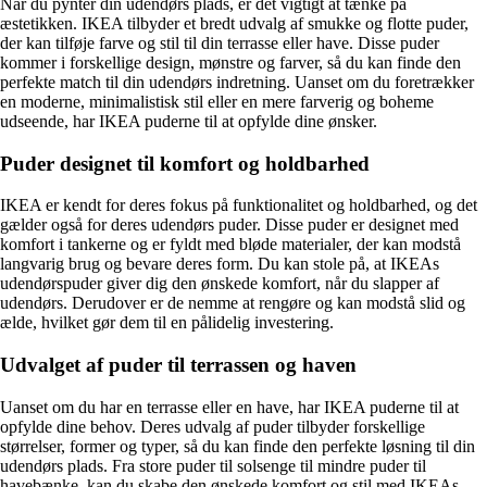
Når du pynter din udendørs plads, er det vigtigt at tænke på
æstetikken. IKEA tilbyder et bredt udvalg af smukke og flotte puder,
der kan tilføje farve og stil til din terrasse eller have. Disse puder
kommer i forskellige design, mønstre og farver, så du kan finde den
perfekte match til din udendørs indretning. Uanset om du foretrækker
en moderne, minimalistisk stil eller en mere farverig og boheme
udseende, har IKEA puderne til at opfylde dine ønsker.
Puder designet til komfort og holdbarhed
IKEA er kendt for deres fokus på funktionalitet og holdbarhed, og det
gælder også for deres udendørs puder. Disse puder er designet med
komfort i tankerne og er fyldt med bløde materialer, der kan modstå
langvarig brug og bevare deres form. Du kan stole på, at IKEAs
udendørspuder giver dig den ønskede komfort, når du slapper af
udendørs. Derudover er de nemme at rengøre og kan modstå slid og
ælde, hvilket gør dem til en pålidelig investering.
Udvalget af puder til terrassen og haven
Uanset om du har en terrasse eller en have, har IKEA puderne til at
opfylde dine behov. Deres udvalg af puder tilbyder forskellige
størrelser, former og typer, så du kan finde den perfekte løsning til din
udendørs plads. Fra store puder til solsenge til mindre puder til
havebænke, kan du skabe den ønskede komfort og stil med IKEAs