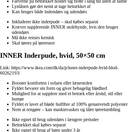
Farverne på betrækket holder sig flotte i lang tid uden at falme
Lynlåsen gør det nemt at tage betrækket af
Kan bruges både indendørs og udendørs
Inkluderer ikke inderpude – skal købes separat
Kræver supplerende INNER stolehynde, hvis den bruges
udendørs
Må ikke renses kemisk
Skal tørres på tørresnor
INNER Inderpude, hvid, 50×50 cm
Link:
https://www.ikea.com/dk/da/p/inner-inderpude-hvid-blod-
60262193/
Booster komforten i sofaen eller lænestolen
Fyldet bevarer sin form og giver behagelig blødhed
Mulighed for at supplere med et betræk efter årstid, stil eller
humør
Fyldet er lavet af bløde hulfibre af 100% genanvendt polyester
Nem at rengøre – kan maskinvaskes og tåler tørretumbling
Ikke egnet til brug udendørs i længere perioder
Betrækket skal købes separat
Ikke egnet til brug af børn under 3 år