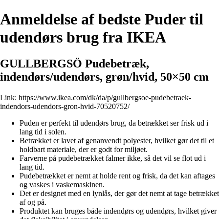
Anmeldelse af bedste Puder til
udendørs brug fra IKEA
GULLBERGSÖ Pudebetræk,
indendørs/udendørs, grøn/hvid, 50×50 cm
Link:
https://www.ikea.com/dk/da/p/gullbergsoe-pudebetraek-
indendors-udendors-gron-hvid-70520752/
Puden er perfekt til udendørs brug, da betrækket ser frisk ud i
lang tid i solen.
Betrækket er lavet af genanvendt polyester, hvilket gør det til et
holdbart materiale, der er godt for miljøet.
Farverne på pudebetrækket falmer ikke, så det vil se flot ud i
lang tid.
Pudebetrækket er nemt at holde rent og frisk, da det kan aftages
og vaskes i vaskemaskinen.
Det er designet med en lynlås, der gør det nemt at tage betrækket
af og på.
Produktet kan bruges både indendørs og udendørs, hvilket giver