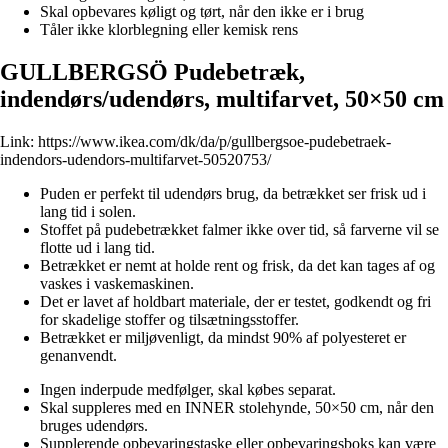
Skal opbevares køligt og tørt, når den ikke er i brug
Tåler ikke klorblegning eller kemisk rens
GULLBERGSÖ Pudebetræk,
indendørs/udendørs, multifarvet, 50×50 cm
Link:
https://www.ikea.com/dk/da/p/gullbergsoe-pudebetraek-
indendors-udendors-multifarvet-50520753/
Puden er perfekt til udendørs brug, da betrækket ser frisk ud i
lang tid i solen.
Stoffet på pudebetrækket falmer ikke over tid, så farverne vil se
flotte ud i lang tid.
Betrækket er nemt at holde rent og frisk, da det kan tages af og
vaskes i vaskemaskinen.
Det er lavet af holdbart materiale, der er testet, godkendt og fri
for skadelige stoffer og tilsætningsstoffer.
Betrækket er miljøvenligt, da mindst 90% af polyesteret er
genanvendt.
Ingen inderpude medfølger, skal købes separat.
Skal suppleres med en INNER stolehynde, 50×50 cm, når den
bruges udendørs.
Supplerende opbevaringstaske eller opbevaringsboks kan være