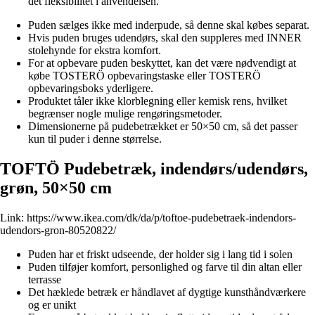
det fleksibilitet i anvendelsen.
Puden sælges ikke med inderpude, så denne skal købes separat.
Hvis puden bruges udendørs, skal den suppleres med INNER
stolehynde for ekstra komfort.
For at opbevare puden beskyttet, kan det være nødvendigt at
købe TOSTERÖ opbevaringstaske eller TOSTERÖ
opbevaringsboks yderligere.
Produktet tåler ikke klorblegning eller kemisk rens, hvilket
begrænser nogle mulige rengøringsmetoder.
Dimensionerne på pudebetrækket er 50×50 cm, så det passer
kun til puder i denne størrelse.
TOFTÖ Pudebetræk, indendørs/udendørs,
grøn, 50×50 cm
Link:
https://www.ikea.com/dk/da/p/toftoe-pudebetraek-indendors-
udendors-gron-80520822/
Puden har et friskt udseende, der holder sig i lang tid i solen
Puden tilføjer komfort, personlighed og farve til din altan eller
terrasse
Det hæklede betræk er håndlavet af dygtige kunsthåndværkere
og er unikt