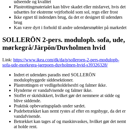
udseende og kvalitet
Plastrottingmaterialet kan blive skadet eller misfarvet, hvis det
udsættes for ekstreme vejrforhold som sol, regn eller frost
Ikke egnet til indendørs brug, da det er designet til udendørs
brug
Kan være dyrt i forhold til andre udendørsmøbler på markedet
SOLLERÖN 2-pers. modulopb. sofa, ude,
mørkegrå/Järpön/Duvholmen hvid
Link:
https://www.ikea.com/dk/da/p/solleroen-2-pers-modulopb-
sofa-ude-morkegra-jaerpoen-duvholmen-hvid-s39326328/
Indret et udendørs paradis med SOLLERÖN
modulopbyggede siddesektioner.
Plastrottingen er vedligeholdelsesfri og falmer ikke.
Hynderne er vandafvisende og falmer ikke.
Stoffet er skridsikkert, hvilket gør det nemmere at sidde og
blive siddende.
Praktisk opbevaringsplads under sædet.
Pudebetrækket kan nemt rystes af efter en regnbyge, da det er
vandafvisende.
Betrækket kan tages af og maskinvaskes, hvilket gør det nemt
at holde rent.