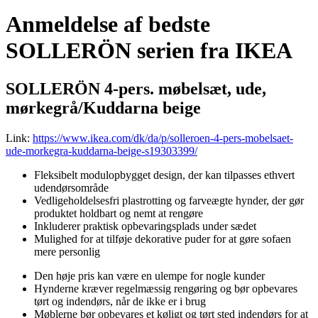
Anmeldelse af bedste
SOLLERÖN serien fra IKEA
SOLLERÖN 4-pers. møbelsæt, ude,
mørkegrå/Kuddarna beige
Link:
https://www.ikea.com/dk/da/p/solleroen-4-pers-mobelsaet-
ude-morkegra-kuddarna-beige-s19303399/
Fleksibelt modulopbygget design, der kan tilpasses ethvert
udendørsområde
Vedligeholdelsesfri plastrotting og farveægte hynder, der gør
produktet holdbart og nemt at rengøre
Inkluderer praktisk opbevaringsplads under sædet
Mulighed for at tilføje dekorative puder for at gøre sofaen
mere personlig
Den høje pris kan være en ulempe for nogle kunder
Hynderne kræver regelmæssig rengøring og bør opbevares
tørt og indendørs, når de ikke er i brug
Møblerne bør opbevares et køligt og tørt sted indendørs for at