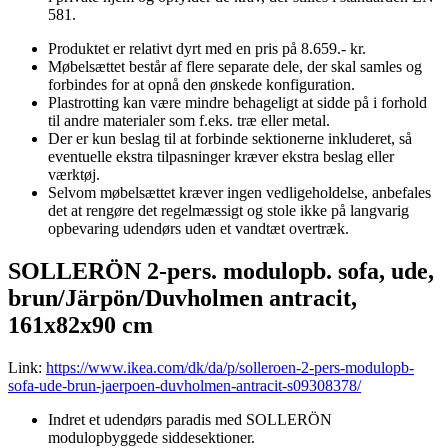
581.
Produktet er relativt dyrt med en pris på 8.659.- kr.
Møbelsættet består af flere separate dele, der skal samles og
forbindes for at opnå den ønskede konfiguration.
Plastrotting kan være mindre behageligt at sidde på i forhold
til andre materialer som f.eks. træ eller metal.
Der er kun beslag til at forbinde sektionerne inkluderet, så
eventuelle ekstra tilpasninger kræver ekstra beslag eller
værktøj.
Selvom møbelsættet kræver ingen vedligeholdelse, anbefales
det at rengøre det regelmæssigt og stole ikke på langvarig
opbevaring udendørs uden et vandtæt overtræk.
SOLLERÖN 2-pers. modulopb. sofa, ude,
brun/Järpön/Duvholmen antracit,
161x82x90 cm
Link:
https://www.ikea.com/dk/da/p/solleroen-2-pers-modulopb-
sofa-ude-brun-jaerpoen-duvholmen-antracit-s09308378/
Indret et udendørs paradis med SOLLERÖN
modulopbyggede siddesektioner.