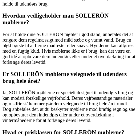
holde til udendørs brug.
Hvordan vedligeholder man SOLLERÖN
møblerne?
For at holde dine SOLLERÖN møbler i god stand, anbefales det at
rengøre dem regelmæssigt med mild sæbe og varmt vand. Brug en
blød børste til at fjerne madrester eller snavs. Hynderne kan aftørres
med en fugtig klud. Hvis møblerne ikke er i brug, kan det være en
god idé at opbevare dem indendørs eller under et overdækning for at
forlænge deres levetid.
Er SOLLERÖN møblerne velegnede til udendørs
brug hele året?
Ja, SOLLERÖN møblerne er specielt designet til udendørs brug og
kan modstå forskellige vejrforhold. Deres vejrbestandige materialer
og rustfrie stålrammer gør dem velegnede til brug hele året rundt.
Dog anbefales det, at du beskytter møblerne mod kraftig regn og sne
og opbevarer dem indendørs eller under et overdækning i
vintermånederne for at forlænge deres levetid.
Hvad er prisklassen for SOLLERÖN møblerne?