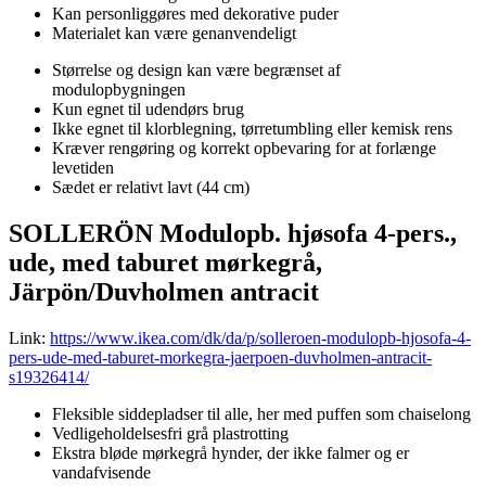
Kan personliggøres med dekorative puder
Materialet kan være genanvendeligt
Størrelse og design kan være begrænset af
modulopbygningen
Kun egnet til udendørs brug
Ikke egnet til klorblegning, tørretumbling eller kemisk rens
Kræver rengøring og korrekt opbevaring for at forlænge
levetiden
Sædet er relativt lavt (44 cm)
SOLLERÖN Modulopb. hjøsofa 4-pers.,
ude, med taburet mørkegrå,
Järpön/Duvholmen antracit
Link:
https://www.ikea.com/dk/da/p/solleroen-modulopb-hjosofa-4-
pers-ude-med-taburet-morkegra-jaerpoen-duvholmen-antracit-
s19326414/
Fleksible siddepladser til alle, her med puffen som chaiselong
Vedligeholdelsesfri grå plastrotting
Ekstra bløde mørkegrå hynder, der ikke falmer og er
vandafvisende