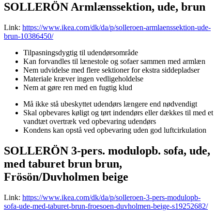
SOLLERÖN Armlænssektion, ude, brun
Link:
https://www.ikea.com/dk/da/p/solleroen-armlaenssektion-ude-
brun-10386450/
Tilpasningsdygtig til udendørsområde
Kan forvandles til lænestole og sofaer sammen med armlæn
Nem udvidelse med flere sektioner for ekstra siddepladser
Materiale kræver ingen vedligeholdelse
Nem at gøre ren med en fugtig klud
Må ikke stå ubeskyttet udendørs længere end nødvendigt
Skal opbevares køligt og tørt indendørs eller dækkes til med et
vandtæt overtræk ved opbevaring udendørs
Kondens kan opstå ved opbevaring uden god luftcirkulation
SOLLERÖN 3-pers. modulopb. sofa, ude,
med taburet brun brun,
Frösön/Duvholmen beige
Link:
https://www.ikea.com/dk/da/p/solleroen-3-pers-modulopb-
sofa-ude-med-taburet-brun-froesoen-duvholmen-beige-s19252682/