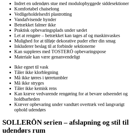
Indret en udendørs stue med modulopbyggede siddesektioner
Komfortabel chaiselong
Vedligeholdelsesfri plastrotting
Vandafvisende hynder
Betrækket falmer ikke
Praktisk opbevaringsplads under sædet
Let at rengøre – betrækket kan tages af og maskinvaskes
Mulighed for at tilføje dekorative puder efter din smag
Inkluderer beslag til at forbinde sektionerne
Kan suppleres med TOSTERÖ opbevaringspose
Materiale kan være genanvendeligt
Ikke egnet til vask
Tåler ikke klorblegning
Må ikke tørres i tørretumbler
Må ikke stryges
Tåler ikke kemisk rens
Kan kræve vedvarende rengøring for at bevare udseendet og
holdbarheden
Kræver opbevaring under vandtæt overtræk ved langvarigt
ophold udendørs
SOLLERÖN serien – afslapning og stil til
udendørs rum