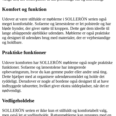
Komfort og funktion
Udover at være stilfulde er møblerne i SOLLERÖN serien også
meget komfortable. Sofaerne og lænestolene er let polstrede og har
bløde hynder, der giver støtte til kroppen. Dette gør dem ideelle til
lange afslappende øjeblikke udendørs. Møblerne er også praktiske
og designet til udendørs brug med materialer, der er vejrbestandige
og holdbare.
Praktiske funktioner
Udover komforten har SOLLERÖN møblerne også nogle praktiske
funktioner. Sofaerne og lænestolene har integrerede
opbevaringsrum, hvor du kan gemme puder eller andre små ting.
Dette hjælper med at organisere udendørsområdet og holde det
ryddeligt. Derudover er nogle af bordene også designet til at have
indbyggede taburetter, hvilket giver ekstra siddepladser, når det er
nødvendigt.
Vedligeholdelse
SOLLERÖN serien er ikke kun et stilfuldt og komfortabelt valg,
men også let at vedligeholde. Rattanmøblerne kan rengøres med en