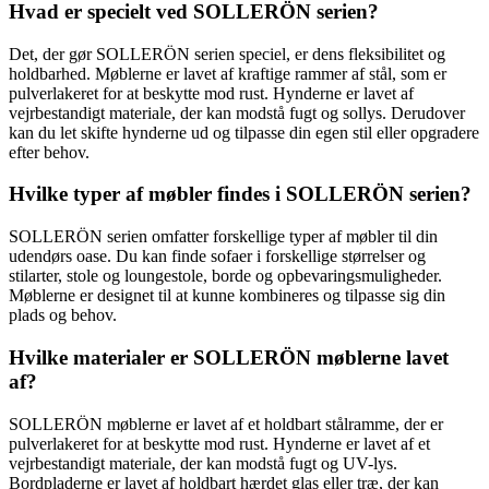
Hvad er specielt ved SOLLERÖN serien?
Det, der gør SOLLERÖN serien speciel, er dens fleksibilitet og
holdbarhed. Møblerne er lavet af kraftige rammer af stål, som er
pulverlakeret for at beskytte mod rust. Hynderne er lavet af
vejrbestandigt materiale, der kan modstå fugt og sollys. Derudover
kan du let skifte hynderne ud og tilpasse din egen stil eller opgradere
efter behov.
Hvilke typer af møbler findes i SOLLERÖN serien?
SOLLERÖN serien omfatter forskellige typer af møbler til din
udendørs oase. Du kan finde sofaer i forskellige størrelser og
stilarter, stole og loungestole, borde og opbevaringsmuligheder.
Møblerne er designet til at kunne kombineres og tilpasse sig din
plads og behov.
Hvilke materialer er SOLLERÖN møblerne lavet
af?
SOLLERÖN møblerne er lavet af et holdbart stålramme, der er
pulverlakeret for at beskytte mod rust. Hynderne er lavet af et
vejrbestandigt materiale, der kan modstå fugt og UV-lys.
Bordpladerne er lavet af holdbart hærdet glas eller træ, der kan