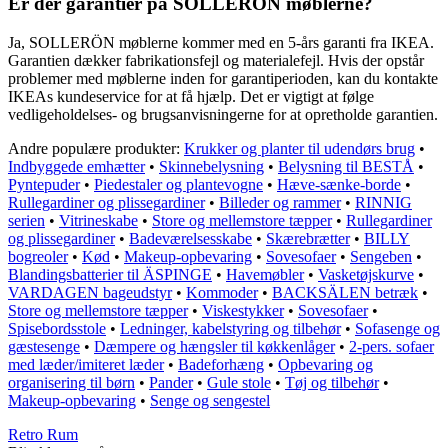
Er der garantier på SOLLERÖN møblerne?
Ja, SOLLERÖN møblerne kommer med en 5-års garanti fra IKEA.
Garantien dækker fabrikationsfejl og materialefejl. Hvis der opstår
problemer med møblerne inden for garantiperioden, kan du kontakte
IKEAs kundeservice for at få hjælp. Det er vigtigt at følge
vedligeholdelses- og brugsanvisningerne for at opretholde garantien.
Andre populære produkter:
Krukker og planter til udendørs brug
•
Indbyggede emhætter
•
Skinnebelysning
•
Belysning til BESTÅ
•
Pyntepuder
•
Piedestaler og plantevogne
•
Hæve-sænke-borde
•
Rullegardiner og plissegardiner
•
Billeder og rammer
•
RINNIG
serien
•
Vitrineskabe
•
Store og mellemstore tæpper
•
Rullegardiner
og plissegardiner
•
Badeværelsesskabe
•
Skærebrætter
•
BILLY
bogreoler
•
Kød
•
Makeup-opbevaring
•
Sovesofaer
•
Sengeben
•
Blandingsbatterier til ÄSPINGE
•
Havemøbler
•
Vasketøjskurve
•
VARDAGEN bageudstyr
•
Kommoder
•
BACKSÄLEN betræk
•
Store og mellemstore tæpper
•
Viskestykker
•
Sovesofaer
•
Spisebordsstole
•
Ledninger, kabelstyring og tilbehør
•
Sofasenge og
gæstesenge
•
Dæmpere og hængsler til køkkenlåger
•
2-pers. sofaer
med læder/imiteret læder
•
Badeforhæng
•
Opbevaring og
organisering til børn
•
Pander
•
Gule stole
•
Tøj og tilbehør
•
Makeup-opbevaring
•
Senge og sengestel
Retro Rum