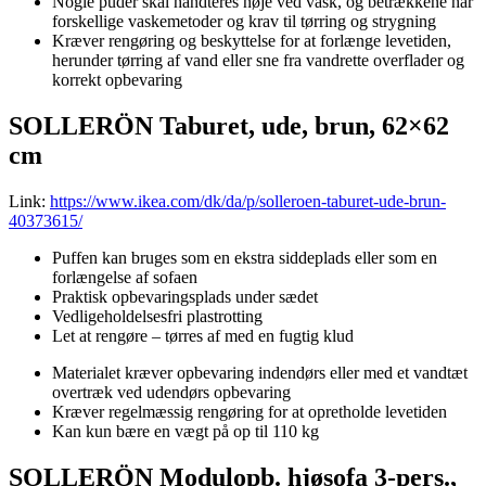
Nogle puder skal håndteres nøje ved vask, og betrækkene har
forskellige vaskemetoder og krav til tørring og strygning
Kræver rengøring og beskyttelse for at forlænge levetiden,
herunder tørring af vand eller sne fra vandrette overflader og
korrekt opbevaring
SOLLERÖN Taburet, ude, brun, 62×62
cm
Link:
https://www.ikea.com/dk/da/p/solleroen-taburet-ude-brun-
40373615/
Puffen kan bruges som en ekstra siddeplads eller som en
forlængelse af sofaen
Praktisk opbevaringsplads under sædet
Vedligeholdelsesfri plastrotting
Let at rengøre – tørres af med en fugtig klud
Materialet kræver opbevaring indendørs eller med et vandtæt
overtræk ved udendørs opbevaring
Kræver regelmæssig rengøring for at opretholde levetiden
Kan kun bære en vægt på op til 110 kg
SOLLERÖN Modulopb. hjøsofa 3-pers.,