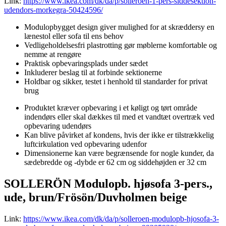
Link:
https://www.ikea.com/dk/da/p/solleroen-1-pers-siddesektion-
udendors-morkegra-50424596/
Modulopbygget design giver mulighed for at skræddersy en
lænestol eller sofa til ens behov
Vedligeholdelsesfri plastrotting gør møblerne komfortable og
nemme at rengøre
Praktisk opbevaringsplads under sædet
Inkluderer beslag til at forbinde sektionerne
Holdbar og sikker, testet i henhold til standarder for privat
brug
Produktet kræver opbevaring i et køligt og tørt område
indendørs eller skal dækkes til med et vandtæt overtræk ved
opbevaring udendørs
Kan blive påvirket af kondens, hvis der ikke er tilstrækkelig
luftcirkulation ved opbevaring udenfor
Dimensionerne kan være begrænsende for nogle kunder, da
sædebredde og -dybde er 62 cm og siddehøjden er 32 cm
SOLLERÖN Modulopb. hjøsofa 3-pers.,
ude, brun/Frösön/Duvholmen beige
Link:
https://www.ikea.com/dk/da/p/solleroen-modulopb-hjosofa-3-