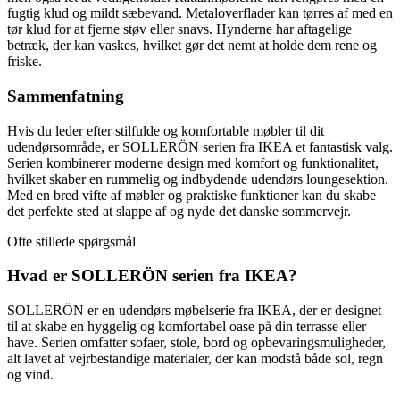
fugtig klud og mildt sæbevand. Metaloverflader kan tørres af med en
tør klud for at fjerne støv eller snavs. Hynderne har aftagelige
betræk, der kan vaskes, hvilket gør det nemt at holde dem rene og
friske.
Sammenfatning
Hvis du leder efter stilfulde og komfortable møbler til dit
udendørsområde, er SOLLERÖN serien fra IKEA et fantastisk valg.
Serien kombinerer moderne design med komfort og funktionalitet,
hvilket skaber en rummelig og indbydende udendørs loungesektion.
Med en bred vifte af møbler og praktiske funktioner kan du skabe
det perfekte sted at slappe af og nyde det danske sommervejr.
Ofte stillede spørgsmål
Hvad er SOLLERÖN serien fra IKEA?
SOLLERÖN er en udendørs møbelserie fra IKEA, der er designet
til at skabe en hyggelig og komfortabel oase på din terrasse eller
have. Serien omfatter sofaer, stole, bord og opbevaringsmuligheder,
alt lavet af vejrbestandige materialer, der kan modstå både sol, regn
og vind.