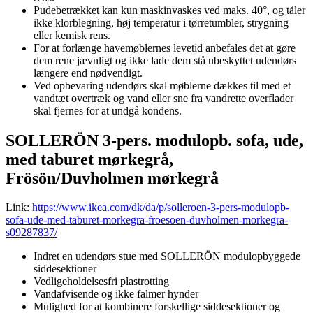
Pudebetrækket kan kun maskinvaskes ved maks. 40°, og tåler
ikke klorblegning, høj temperatur i tørretumbler, strygning
eller kemisk rens.
For at forlænge havemøblernes levetid anbefales det at gøre
dem rene jævnligt og ikke lade dem stå ubeskyttet udendørs
længere end nødvendigt.
Ved opbevaring udendørs skal møblerne dækkes til med et
vandtæt overtræk og vand eller sne fra vandrette overflader
skal fjernes for at undgå kondens.
SOLLERÖN 3-pers. modulopb. sofa, ude,
med taburet mørkegrå,
Frösön/Duvholmen mørkegrå
Link:
https://www.ikea.com/dk/da/p/solleroen-3-pers-modulopb-
sofa-ude-med-taburet-morkegra-froesoen-duvholmen-morkegra-
s09287837/
Indret en udendørs stue med SOLLERÖN modulopbyggede
siddesektioner
Vedligeholdelsesfri plastrotting
Vandafvisende og ikke falmer hynder
Mulighed for at kombinere forskellige siddesektioner og