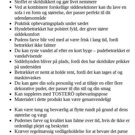
Stoffet er skridsikkert og gør livet nemmere
Ved at kombinere forskellige siddesektioner kan du lave en
sofa i en form og størrelse, der passer perfekt til dit
udendørsområde
Praktisk opbevaringsplads under sædet
Hyndebetrækket har polstret fyld, der giver større
siddekomfort
Pudens farve blir ved med at være frisk i lang tid, fordi
betrækket ikke falmer
Du kan ryste vandet af efter en kort byge – pudebetrækket er
vandafvisende
Siddehynden bliver på plads, fordi den har skridsikre prikker
på undersiden
Betrækket er nemt at holde rent, fordi det kan tages af og
maskinvaskes
Du kan gøre din sofa personlig ved at tilføje en eller flere
dekorative puder, der passer til din stil og din smag
Kan suppleres med TOSTERÖ opbevaringspose
Materialet i dette produkt kan være genanvendeligt
Kan være tung og besværlig at flytte rundt på grund af dens
størrelse og vægt
Pudernes farve og kvalitet kan falme over tid, hvis de ikke er
ordentligt plejet og beskyttet
Kræver regelmæssig vedligeholdelse for at bevare det pæne