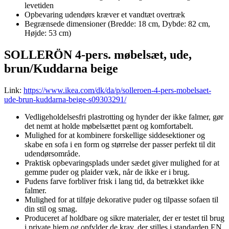
levetiden
Opbevaring udendørs kræver et vandtæt overtræk
Begrænsede dimensioner (Bredde: 18 cm, Dybde: 82 cm,
Højde: 53 cm)
SOLLERÖN 4-pers. møbelsæt, ude,
brun/Kuddarna beige
Link:
https://www.ikea.com/dk/da/p/solleroen-4-pers-mobelsaet-
ude-brun-kuddarna-beige-s09303291/
Vedligeholdelsesfri plastrotting og hynder der ikke falmer, gør
det nemt at holde møbelsættet pænt og komfortabelt.
Mulighed for at kombinere forskellige siddesektioner og
skabe en sofa i en form og størrelse der passer perfekt til dit
udendørsområde.
Praktisk opbevaringsplads under sædet giver mulighed for at
gemme puder og plaider væk, når de ikke er i brug.
Pudens farve forbliver frisk i lang tid, da betrækket ikke
falmer.
Mulighed for at tilføje dekorative puder og tilpasse sofaen til
din stil og smag.
Produceret af holdbare og sikre materialer, der er testet til brug
i private hjem og opfylder de krav, der stilles i standarden EN