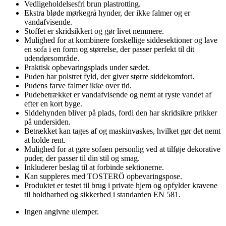
Vedligeholdelsesfri brun plastrotting.
Ekstra bløde mørkegrå hynder, der ikke falmer og er
vandafvisende.
Stoffet er skridsikkert og gør livet nemmere.
Mulighed for at kombinere forskellige siddesektioner og lave
en sofa i en form og størrelse, der passer perfekt til dit
udendørsområde.
Praktisk opbevaringsplads under sædet.
Puden har polstret fyld, der giver større siddekomfort.
Pudens farve falmer ikke over tid.
Pudebetrækket er vandafvisende og nemt at ryste vandet af
efter en kort byge.
Siddehynden bliver på plads, fordi den har skridsikre prikker
på undersiden.
Betrækket kan tages af og maskinvaskes, hvilket gør det nemt
at holde rent.
Mulighed for at gøre sofaen personlig ved at tilføje dekorative
puder, der passer til din stil og smag.
Inkluderer beslag til at forbinde sektionerne.
Kan suppleres med TOSTERÖ opbevaringspose.
Produktet er testet til brug i private hjem og opfylder kravene
til holdbarhed og sikkerhed i standarden EN 581.
Ingen angivne ulemper.