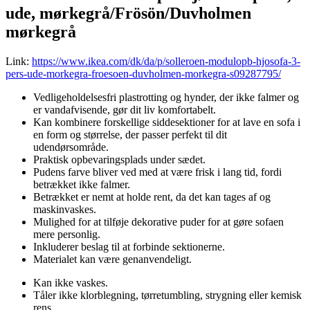
ude, mørkegrå/Frösön/Duvholmen
mørkegrå
Link:
https://www.ikea.com/dk/da/p/solleroen-modulopb-hjosofa-3-
pers-ude-morkegra-froesoen-duvholmen-morkegra-s09287795/
Vedligeholdelsesfri plastrotting og hynder, der ikke falmer og
er vandafvisende, gør dit liv komfortabelt.
Kan kombinere forskellige siddesektioner for at lave en sofa i
en form og størrelse, der passer perfekt til dit
udendørsområde.
Praktisk opbevaringsplads under sædet.
Pudens farve bliver ved med at være frisk i lang tid, fordi
betrækket ikke falmer.
Betrækket er nemt at holde rent, da det kan tages af og
maskinvaskes.
Mulighed for at tilføje dekorative puder for at gøre sofaen
mere personlig.
Inkluderer beslag til at forbinde sektionerne.
Materialet kan være genanvendeligt.
Kan ikke vaskes.
Tåler ikke klorblegning, tørretumbling, strygning eller kemisk
rens.