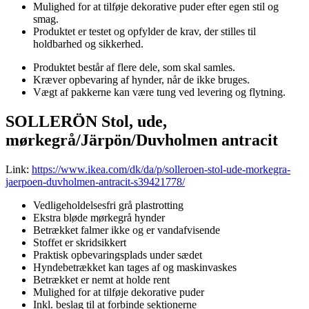
Mulighed for at tilføje dekorative puder efter egen stil og
smag.
Produktet er testet og opfylder de krav, der stilles til
holdbarhed og sikkerhed.
Produktet består af flere dele, som skal samles.
Kræver opbevaring af hynder, når de ikke bruges.
Vægt af pakkerne kan være tung ved levering og flytning.
SOLLERÖN Stol, ude,
mørkegrå/Järpön/Duvholmen antracit
Link:
https://www.ikea.com/dk/da/p/solleroen-stol-ude-morkegra-
jaerpoen-duvholmen-antracit-s39421778/
Vedligeholdelsesfri grå plastrotting
Ekstra bløde mørkegrå hynder
Betrækket falmer ikke og er vandafvisende
Stoffet er skridsikkert
Praktisk opbevaringsplads under sædet
Hyndebetrækket kan tages af og maskinvaskes
Betrækket er nemt at holde rent
Mulighed for at tilføje dekorative puder
Inkl. beslag til at forbinde sektionerne