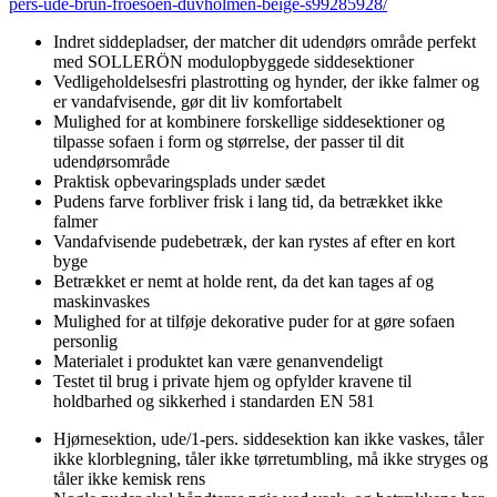
pers-ude-brun-froesoen-duvholmen-beige-s99285928/
Indret siddepladser, der matcher dit udendørs område perfekt
med SOLLERÖN modulopbyggede siddesektioner
Vedligeholdelsesfri plastrotting og hynder, der ikke falmer og
er vandafvisende, gør dit liv komfortabelt
Mulighed for at kombinere forskellige siddesektioner og
tilpasse sofaen i form og størrelse, der passer til dit
udendørsområde
Praktisk opbevaringsplads under sædet
Pudens farve forbliver frisk i lang tid, da betrækket ikke
falmer
Vandafvisende pudebetræk, der kan rystes af efter en kort
byge
Betrækket er nemt at holde rent, da det kan tages af og
maskinvaskes
Mulighed for at tilføje dekorative puder for at gøre sofaen
personlig
Materialet i produktet kan være genanvendeligt
Testet til brug i private hjem og opfylder kravene til
holdbarhed og sikkerhed i standarden EN 581
Hjørnesektion, ude/1-pers. siddesektion kan ikke vaskes, tåler
ikke klorblegning, tåler ikke tørretumbling, må ikke stryges og
tåler ikke kemisk rens