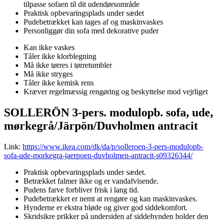
tilpasse sofaen til dit udendørsområde
Praktisk opbevaringsplads under sædet
Pudebetrækket kan tages af og maskinvaskes
Personliggør din sofa med dekorative puder
Kan ikke vaskes
Tåler ikke klorblegning
Må ikke tørres i tørretumbler
Må ikke stryges
Tåler ikke kemisk rens
Kræver regelmæssig rengøring og beskyttelse mod vejrliget
SOLLERÖN 3-pers. modulopb. sofa, ude,
mørkegrå/Järpön/Duvholmen antracit
Link:
https://www.ikea.com/dk/da/p/solleroen-3-pers-modulopb-
sofa-ude-morkegra-jaerpoen-duvholmen-antracit-s09326344/
Praktisk opbevaringsplads under sædet.
Betrækket falmer ikke og er vandafvisende.
Pudens farve forbliver frisk i lang tid.
Pudebetrækket er nemt at rengøre og kan maskinvaskes.
Hynderne er ekstra bløde og giver god siddekomfort.
Skridsikre prikker på undersiden af siddehynden holder den