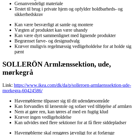
Genanvendeligt materiale
Testet til brug i private hjem og opfylder holdbarheds- og
sikkerhedskrav
Kan være besværligt at samle og montere
Vægten af produktet kan være uhandy
Kan være dyrt sammenlignet med lignende produkter
Begrænset farve- og designudvalg
Kræver muligvis regelmæssig vedligeholdelse for at holde sig
pænt
SOLLERÖN Armlænssektion, ude,
mørkegrå
Link:
https://www.ikea.com/dk/da/p/solleroen-armlaenssektion-ude-
morkegra-60424586/
Havemøblerne tilpasser sig til dit udendørsområde
Kan forvandles til lænestole og sofaer ved tilføjelse af armlæn
Nem at gøre ren, kan tørres af med en fugtig klud
Kræver ingen vedligeholdelse
Kan udvides med flere sektioner for at få flere siddepladser
Havemøblerne skal rengøres jævnligt for at forlænge