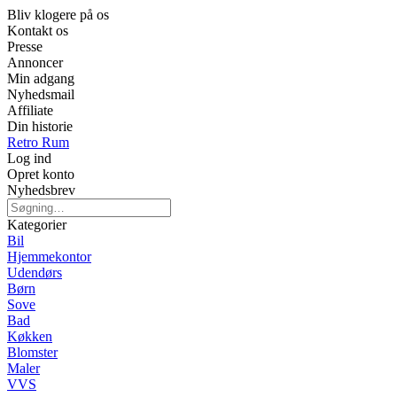
Bliv klogere på os
Kontakt os
Presse
Annoncer
Min adgang
Nyhedsmail
Affiliate
Din historie
Retro Rum
Log ind
Opret konto
Nyhedsbrev
Kategorier
Bil
Hjemmekontor
Udendørs
Børn
Sove
Bad
Køkken
Blomster
Maler
VVS