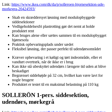
Link:
https://www.ikea.com/dk/da/p/solleroen-hjornesektion-ude-
morkegra-20424593/
Skab en skræddersyet løsning med modulopbyggede
siddesektioner
Vedligeholdelsesfri plastrotting gør det nemt at holde
produktet rent
Kan bruges alene eller sættes sammen til en modulopbygget
hjørnesofa
Praktisk opbevaringsplads under sædet
Fleksibel løsning, der passer perfekt til udendørsområdet
Kræver opbevaring i et køligt og tørt indeområde, eller et
vandtæt overtræk, når de ikke er i brug
Kan ikke stå ubeskyttet udendørs i længere tid uden at blive
beskadiget
Begrænset siddehøjde på 32 cm, hvilket kan være lavt for
nogle brugere
Produktet er testet til en maksimal belastning på 110 kg
SOLLERÖN 1-pers. siddesektion,
udendørs, mørkegrå