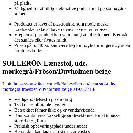
på plads.
Mulighed for at tilføje dekorative puder for at personliggøre
sofaen.
Produktet er lavet af plastrotting, ​​som nogle måske
foretrækker ikke at have i deres have eller terrasse.
Vægten af produktet kan være tungt at arbejde med, især når
det samles eller flyttes rundt.
Prisen på 5.840 kr. kan være høj for nogle forbrugere og uden
for deres budget.
SOLLERÖN Lænestol, ude,
mørkegrå/Frösön/Duvholmen beige
Link:
https://www.ikea.com/dk/da/p/solleroen-laenestol-ude-
morkegra-froesoen-duvholmen-beige-s19287714/
Vedligeholdelsesfri plastrotting
Tykke, komfortable hynder
Betrækket falmer ikke og er vandafvisende
Kan kombineres forskellige siddesektioner for at tilpasse
størrelse og form
Praktisk opbevaringsplads under sædet
Betrækket kan tages af og maskinvaskes