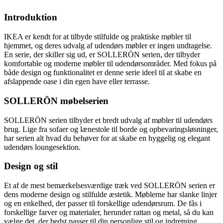
Introduktion
IKEA er kendt for at tilbyde stilfulde og praktiske møbler til
hjemmet, og deres udvalg af udendørs møbler er ingen undtagelse.
En serie, der skiller sig ud, er SOLLERÖN serien, der tilbyder
komfortable og moderne møbler til udendørsområder. Med fokus på
både design og funktionalitet er denne serie ideel til at skabe en
afslappende oase i din egen have eller terrasse.
SOLLERÖN møbelserien
SOLLERÖN serien tilbyder et bredt udvalg af møbler til udendørs
brug. Lige fra sofaer og lænestole til borde og opbevaringsløsninger,
har serien alt hvad du behøver for at skabe en hyggelig og elegant
udendørs loungesektion.
Design og stil
Et af de mest bemærkelsesværdige træk ved SOLLERÖN serien er
dens moderne design og stilfulde æstetik. Møblerne har slanke linjer
og en enkelhed, der passer til forskellige udendørsrum. De fås i
forskellige farver og materialer, herunder rattan og metal, så du kan
vælge det, der bedst passer til din personlige stil og indretning.