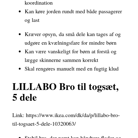
koordination
Kan køre jorden rundt med både passagerer
og last
Kræver opsyn, da små dele kan tages af og
udgøre en kvælningsfare for mindre børn
Kan være vanskeligt for børn at forstå og
lægge skinnerne sammen korrekt
Skal rengøres manuelt med en fugtig klud
LILLABO Bro til togsæt,
5 dele
Link:
https://www.ikea.com/dk/da/p/lillabo-bro-
til-togsaet-5-dele-10320063/
Stabil bro, der nemt kan håndtere floder og