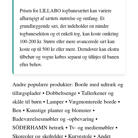
Prisen for LILLABO togbanesættet kan variere
afhængigt af sættets størrelse og omfang. Et
grundlæggende sæt, der indeholder en mindre
togbanesektion og et enkelt tog, kan koste omkring
100-200 kr. Større eller mere avancerede sæt kan
koste op til 500 kr eller mere. Derudover kan ekstra
tilbehør og vogne købes separat og tilføjes til banen
efter behov.
Andre populære produkter:
Borde med udtræk og
tillægsplader
•
Dobbeltsenge
•
Tallerkener og
skåle til børn
•
Lamper
•
Vægmonterede borde
•
Ben
•
Kunstige planter og blomster
•
Badeværelsesmøbler og -opbevaring
•
SÖDERHAMN betræk
•
Tv- og mediemøbler
•
Skoreoler og skohylder
•
Kurvestole
•
Andet