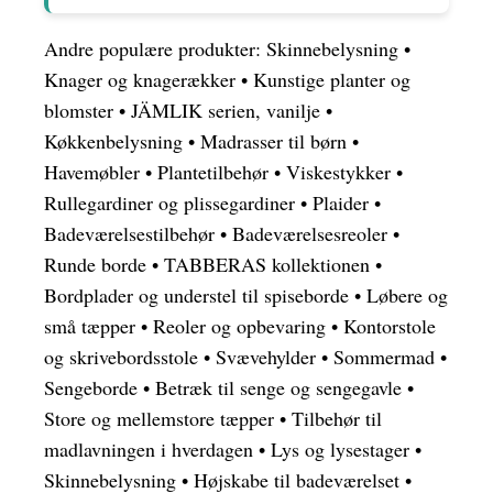
Andre populære produkter:
Skinnebelysning
•
Knager og knagerækker
•
Kunstige planter og
blomster
•
JÄMLIK serien, vanilje
•
Køkkenbelysning
•
Madrasser til børn
•
Havemøbler
•
Plantetilbehør
•
Viskestykker
•
Rullegardiner og plissegardiner
•
Plaider
•
Badeværelsestilbehør
•
Badeværelsesreoler
•
Runde borde
•
TABBERAS kollektionen
•
Bordplader og understel til spiseborde
•
Løbere og
små tæpper
•
Reoler og opbevaring
•
Kontorstole
og skrivebordsstole
•
Svævehylder
•
Sommermad
•
Sengeborde
•
Betræk til senge og sengegavle
•
Store og mellemstore tæpper
•
Tilbehør til
madlavningen i hverdagen
•
Lys og lysestager
•
Skinnebelysning
•
Højskabe til badeværelset
•