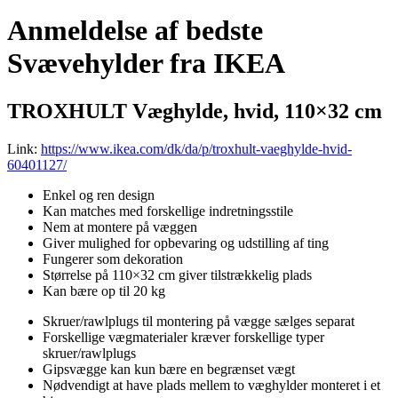
Anmeldelse af bedste
Svævehylder fra IKEA
TROXHULT Væghylde, hvid, 110×32 cm
Link:
https://www.ikea.com/dk/da/p/troxhult-vaeghylde-hvid-
60401127/
Enkel og ren design
Kan matches med forskellige indretningsstile
Nem at montere på væggen
Giver mulighed for opbevaring og udstilling af ting
Fungerer som dekoration
Størrelse på 110×32 cm giver tilstrækkelig plads
Kan bære op til 20 kg
Skruer/rawlplugs til montering på vægge sælges separat
Forskellige vægmaterialer kræver forskellige typer
skruer/rawlplugs
Gipsvægge kan kun bære en begrænset vægt
Nødvendigt at have plads mellem to væghylder monteret i et