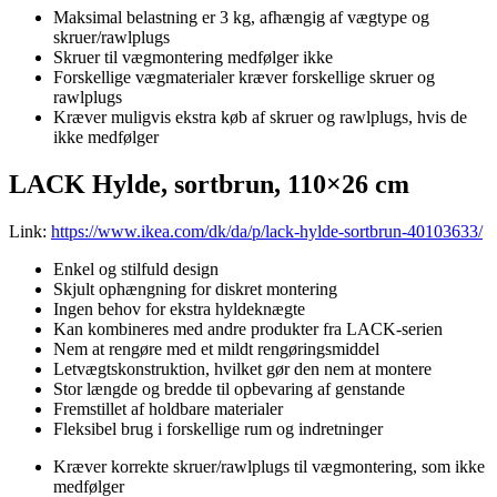
Maksimal belastning er 3 kg, afhængig af vægtype og
skruer/rawlplugs
Skruer til vægmontering medfølger ikke
Forskellige vægmaterialer kræver forskellige skruer og
rawlplugs
Kræver muligvis ekstra køb af skruer og rawlplugs, hvis de
ikke medfølger
LACK Hylde, sortbrun, 110×26 cm
Link:
https://www.ikea.com/dk/da/p/lack-hylde-sortbrun-40103633/
Enkel og stilfuld design
Skjult ophængning for diskret montering
Ingen behov for ekstra hyldeknægte
Kan kombineres med andre produkter fra LACK-serien
Nem at rengøre med et mildt rengøringsmiddel
Letvægtskonstruktion, hvilket gør den nem at montere
Stor længde og bredde til opbevaring af genstande
Fremstillet af holdbare materialer
Fleksibel brug i forskellige rum og indretninger
Kræver korrekte skruer/rawlplugs til vægmontering, som ikke
medfølger