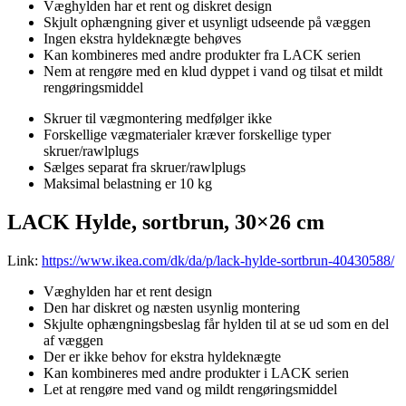
Væghylden har et rent og diskret design
Skjult ophængning giver et usynligt udseende på væggen
Ingen ekstra hyldeknægte behøves
Kan kombineres med andre produkter fra LACK serien
Nem at rengøre med en klud dyppet i vand og tilsat et mildt
rengøringsmiddel
Skruer til vægmontering medfølger ikke
Forskellige vægmaterialer kræver forskellige typer
skruer/rawlplugs
Sælges separat fra skruer/rawlplugs
Maksimal belastning er 10 kg
LACK Hylde, sortbrun, 30×26 cm
Link:
https://www.ikea.com/dk/da/p/lack-hylde-sortbrun-40430588/
Væghylden har et rent design
Den har diskret og næsten usynlig montering
Skjulte ophængningsbeslag får hylden til at se ud som en del
af væggen
Der er ikke behov for ekstra hyldeknægte
Kan kombineres med andre produkter i LACK serien
Let at rengøre med vand og mildt rengøringsmiddel