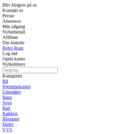
Bliv klogere på os
Kontakt os
Presse
Annoncer
Min adgang
Nyhedsmail
Affiliate
Din historie
Retro Rum
Log ind
Opret konto
Nyhedsbrev
Kategorier
Bil
Hjemmekontor
Udendørs
Børn
Sove
Bad
Køkken
Blomster
Maler
VVS