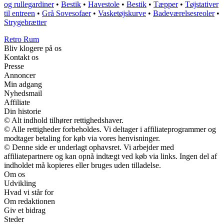
og rullegardiner
•
Bestik
•
Havestole
•
Bestik
•
Tæpper
•
Tøjstativer
til entreen
•
Grå Sovesofaer
•
Vasketøjskurve
•
Badeværelsesreoler
•
Strygebrætter
Retro Rum
Bliv klogere på os
Kontakt os
Presse
Annoncer
Min adgang
Nyhedsmail
Affiliate
Din historie
© Alt indhold tilhører rettighedshaver.
© Alle rettigheder forbeholdes. Vi deltager i affiliateprogrammer og
modtager betaling for køb via vores henvisninger.
© Denne side er underlagt ophavsret. Vi arbejder med
affiliatepartnere og kan opnå indtægt ved køb via links. Ingen del af
indholdet må kopieres eller bruges uden tilladelse.
Om os
Udvikling
Hvad vi står for
Om redaktionen
Giv et bidrag
Steder