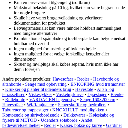
Kun en farvevariant tilgængelig (sortbrun)
Maksimal belastning på 10 kg, hvilket kan være begrænsende
for nogle brugere
Skulle have været brugervejledning og yderligere
dokumentation for produktet
Letvægtsmaterialet kan være mindre holdbart sammenlignet
med tungere alternativer
Kombination af spånplade og træfiberplade kan betyde nedsat
holdbarhed over tid
Ingen mulighed for justering af hyldens højde
Ingen mulighed for at vælge forskellige længder eller
dimensioner
Skruer og rawlplugs skal købes separat, hvis man ikke har
dem i forvejen
Andre populære produkter:
Havesofaer
•
Reoler
•
Haveborde og
altanborde
•
Senge med opbevaring
•
ENKÖPING hvid træmønster
•
Krukker og planter til udendørs brug
•
Havestole
•
Altan- og
terrassefliser
•
Viskestykker
•
Vasketøjskurve
•
Lysestager
•
Bænke
•
Rulleborde
•
VARDAGEN bageudstyr
•
Senge 160×200 cm
•
Havesofaer
•
Wi-fi-højttalere
•
Sengeskuffer og bedrollers
•
Taburetter og trappestiger
•
KNOXHULT modulkøkken
•
Kontorstole og skrivebordsstole
•
Drikkevarer
•
Køleskabe og
frysere til METOD
•
Udendørs sofaborde
•
Andet
badeværelsestilbehør
•
Reoler
•
Kasser, bokse og kurve
•
Gardiner