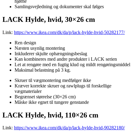
hjørne
Samlingsvejledning og dokumenter skal følges
LACK Hylde, hvid, 30×26 cm
Link:
https://www.ikea.com/dk/da/p/lack-hylde-hvid-50282177/
Ren design
Næsten usynlig montering
Inkluderer skjulte ophængningsbeslag
Kan kombineres med andre produkter i LACK serien
Let at rengøre med en fugtig klud og mildt rengøringsmiddel
Maksimal belastning på 3 kg.
Skruer til vægmontering medfølger ikke
Kræver korrekte skruer og rawlplugs til forskellige
vægmaterialer
Begrænset størrelse (30×26 cm)
Måske ikke egnet til tungere genstande
LACK Hylde, hvid, 110×26 cm
Link:
https://www.ikea.com/dk/da/p/lack-hylde-hvid-90282180/