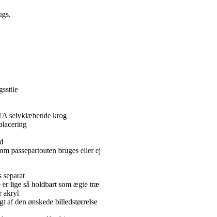
ugs.
sstile
FTA selvklæbende krog
placering
id
om passepartouten bruges eller ej
 separat
e er lige så holdbart som ægte træ
r akryl
t af den ønskede billedstørrelse