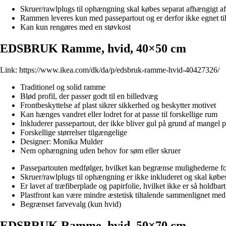
Skruer/rawlplugs til ophængning skal købes separat afhængigt a
Rammen leveres kun med passepartout og er derfor ikke egnet til 
Kan kun rengøres med en støvkost
EDSBRUK Ramme, hvid, 40×50 cm
Link:
https://www.ikea.com/dk/da/p/edsbruk-ramme-hvid-40427326/
Traditionel og solid ramme
Blød profil, der passer godt til en billedvæg
Frontbeskyttelse af plast sikrer sikkerhed og beskytter motivet
Kan hænges vandret eller lodret for at passe til forskellige rum
Inkluderer passepartout, der ikke bliver gul på grund af mangel p
Forskellige størrelser tilgængelige
Designer: Monika Mulder
Nem ophængning uden behov for søm eller skruer
Passepartouten medfølger, hvilket kan begrænse mulighederne for 
Skruer/rawlplugs til ophængning er ikke inkluderet og skal købes
Er lavet af træfiberplade og papirfolie, hvilket ikke er så holdba
Plastfront kan være mindre æstetisk tiltalende sammenlignet med
Begrænset farvevalg (kun hvid)
EDSBRUK Ramme, hvid, 50×70 cm