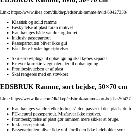
Link:
https://www.ikea.com/dk/da/p/edsbruk-ramme-hvid-60427330/
Klassisk og solid ramme
Beskyttelse af plast foran motivet
Kan hænges både vandret og lodret
Inklusiv passepartout
Passepartouten bliver ikke gul
Fås i flere forskellige størrelser
Skruer/rawlplugs til ophængning skal købes separat
Kræver korrekte vægmaterialer til ophængning
Frontbeskyttelsen er af plast
Skal rengøres med en støvkost
EDSBRUK Ramme, sort bejdse, 50×70 cm
Link:
https://www.ikea.com/dk/da/p/edsbruk-ramme-sort-bejdse-50427
Kan hænges vandret eller lodret, så den passer til den plads, du ha
PH-neutral passepartout. Misfarver ikke motivet.
Frontbeskyttelse af plast gør rammen mere sikker at bruge.
Inkl. passepartout.
Passepartouten bliver ikke gul, fordi den ikke indeholder syre.