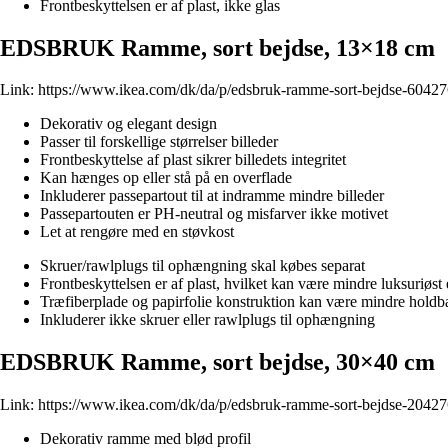
Frontbeskyttelsen er af plast, ikke glas
EDSBRUK Ramme, sort bejdse, 13×18 cm
Link:
https://www.ikea.com/dk/da/p/edsbruk-ramme-sort-bejdse-60427
Dekorativ og elegant design
Passer til forskellige størrelser billeder
Frontbeskyttelse af plast sikrer billedets integritet
Kan hænges op eller stå på en overflade
Inkluderer passepartout til at indramme mindre billeder
Passepartouten er PH-neutral og misfarver ikke motivet
Let at rengøre med en støvkost
Skruer/rawlplugs til ophængning skal købes separat
Frontbeskyttelsen er af plast, hvilket kan være mindre luksuriøst
Træfiberplade og papirfolie konstruktion kan være mindre holdb
Inkluderer ikke skruer eller rawlplugs til ophængning
EDSBRUK Ramme, sort bejdse, 30×40 cm
Link:
https://www.ikea.com/dk/da/p/edsbruk-ramme-sort-bejdse-20427
Dekorativ ramme med blød profil