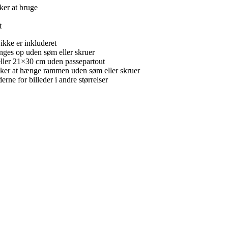
ker at bruge
t
ikke er inkluderet
nges op uden søm eller skruer
eller 21×30 cm uden passepartout
ker at hænge rammen uden søm eller skruer
ne for billeder i andre størrelser