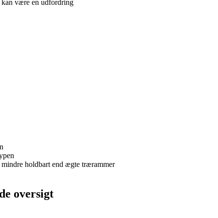
t kan være en udfordring
en
typen
re mindre holdbart end ægte trærammer
e oversigt