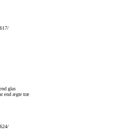
617/
 end glas
ar end ægte træ
624/