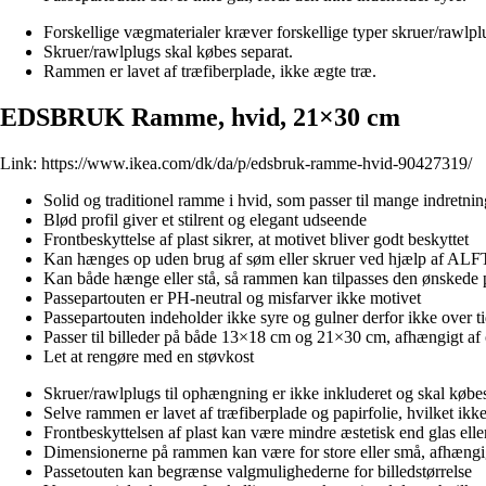
Forskellige vægmaterialer kræver forskellige typer skruer/rawlpl
Skruer/rawlplugs skal købes separat.
Rammen er lavet af træfiberplade, ikke ægte træ.
EDSBRUK Ramme, hvid, 21×30 cm
Link:
https://www.ikea.com/dk/da/p/edsbruk-ramme-hvid-90427319/
Solid og traditionel ramme i hvid, som passer til mange indretning
Blød profil giver et stilrent og elegant udseende
Frontbeskyttelse af plast sikrer, at motivet bliver godt beskyttet
Kan hænges op uden brug af søm eller skruer ved hjælp af AL
Kan både hænge eller stå, så rammen kan tilpasses den ønskede 
Passepartouten er PH-neutral og misfarver ikke motivet
Passepartouten indeholder ikke syre og gulner derfor ikke over t
Passer til billeder på både 13×18 cm og 21×30 cm, afhængigt af 
Let at rengøre med en støvkost
Skruer/rawlplugs til ophængning er ikke inkluderet og skal købes
Selve rammen er lavet af træfiberplade og papirfolie, hvilket ikk
Frontbeskyttelsen af plast kan være mindre æstetisk end glas elle
Dimensionerne på rammen kan være for store eller små, afhængig
Passetouten kan begrænse valgmulighederne for billedstørrelse