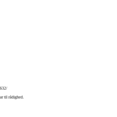
632/
r til rådighed.