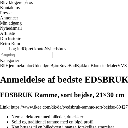
Bliv klogere på os
Kontakt os
Presse
Annoncer
Min adgang
Nyhedsmail
Affiliate
Din historie
Retro Rum
Log ind
Opret konto
Nyhedsbrev
Kategorier
Bil
Hjemmekontor
Udendørs
Børn
Sove
Bad
Køkken
Blomster
Maler
VVS
Anmeldelse af bedste EDSBRUK 
EDSBRUK Ramme, sort bejdse, 21×30 cm
Link:
https://www.ikea.com/dk/da/p/edsbruk-ramme-sort-bejdse-80427
Nem at dekorere med billeder, du elsker
Solid og traditionel ramme med en blød profil
Kan bruges til en billedvæg i mange forskellige størrelser