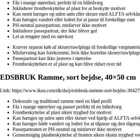
Fås i mange størrelser, perfekt til en billedvæg
Inkluderer frontbeskyttelse af plast for at beskytte motivet
Kan nemt hænges op uden søm eller skruer med ALFTA selvkl
Kan hænges vandret eller lodret for at passe til forskellige rum
PH-neutral passepartout, misfarver ikke motivet
Inkluderer passepartout, der ikke bliver gul
Let at rengøre med en støvkost
Kræver separat køb af skruer/rawlplugs til forskellige vægmateri
Misfarvning kan forekomme, hvis ikke korrekte skruer/rawlplug
Passepartout kan ikke justeres i størrelse
Frontbeskyttelsen er af plast og kan blive ridset over tid
EDSBRUK Ramme, sort bejdse, 40×50 cm
Link:
https://www.ikea.com/dk/da/p/edsbruk-ramme-sort-bejdse-30427
Dekorativ og traditionel ramme med en blød profil
Fås i mange størrelser og passer perfekt til en billedvæg
Frontbeskyttelse af plast sikrer tryghed for motivet
Kan hænges op uden søm eller skruer ved hjælp af ALFTA selv
Kan hænges både vandret og lodret for at tilpasse sig den tilgæn
Passepartouten er PH-neutral og misfarver ikke motivet
Gennemsigtig plastbeskyttelse af fronten sikrer ekstra tryghed v