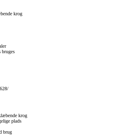
æbende krog
aler
s bruges
628/
klæbende krog
gelige plads
ed brug