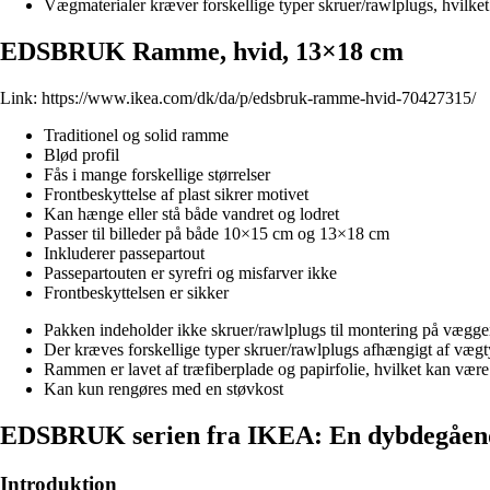
Vægmaterialer kræver forskellige typer skruer/rawlplugs, hvilke
EDSBRUK Ramme, hvid, 13×18 cm
Link:
https://www.ikea.com/dk/da/p/edsbruk-ramme-hvid-70427315/
Traditionel og solid ramme
Blød profil
Fås i mange forskellige størrelser
Frontbeskyttelse af plast sikrer motivet
Kan hænge eller stå både vandret og lodret
Passer til billeder på både 10×15 cm og 13×18 cm
Inkluderer passepartout
Passepartouten er syrefri og misfarver ikke
Frontbeskyttelsen er sikker
Pakken indeholder ikke skruer/rawlplugs til montering på vægg
Der kræves forskellige typer skruer/rawlplugs afhængigt af væg
Rammen er lavet af træfiberplade og papirfolie, hvilket kan væ
Kan kun rengøres med en støvkost
EDSBRUK serien fra IKEA: En dybdegåend
Introduktion