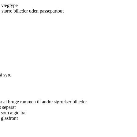
f vægtype
større billeder uden passepartout
å syre
at bruge rammen til andre størrelser billeder
 separat
rt som ægte træ
 glasfront