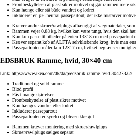
Frontbeskyttelsen af plast sikrer motivet og gør rammen mere sik
Kan hænge eller stå både vandret og lodret
Inkluderer en pH-neutral passepartout, der ikke misfarver motive
Kræver andre skruer/rawlplugs afhængigt af vægmaterialer, som 
Rammen vejer 0,88 kg, hvilket kan være tungt, hvis den skal hæ
Kan kun passe til billeder på enten 13×18 cm med passepartout 
Kræver separat køb af ALFTA selvklæbende krog, hvis man øns
Passepartouten måler kun 12×17 cm, hvilket begrænser muligheder
EDSBRUK Ramme, hvid, 30×40 cm
Link:
https://www.ikea.com/dk/da/p/edsbruk-ramme-hvid-30427322/
Traditionel og solid ramme
Blød profil
Fås i mange størrelser
Frontbeskyttelse af plast sikrer motivet
Kan hænges vandret eller lodret
Inkluderer passepartout
Passepartouten er syrefri og bliver ikke gul
Rammen kræver montering med skruer/rawlplugs
Skruer/rawlplugs sælges separat