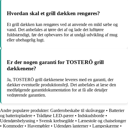
Hvordan skal et grill dækken rengøres?
Et grill dækken kan rengøres ved at anvende en mild sæbe og
vand. Det anbefales at tørre det af og lade det lufttørre
fuldstændigt, før det opbevares for at undgå udvikling af mug
eller ubehagelig lugt.
Er der nogen garanti for TOSTERÖ grill
dækkenene?
Ja, TOSTERÖ grill dækkenene leveres med en garanti, der
dækker eventuelle produktionsfejl. Det anbefales at læse den
medfølgende garantidokumentation for at få alle detaljer
vedrørende garantien.
Andre populære produkter:
Garderobeskabe til skråvægge
•
Batterier
og batteriopladere
•
Trådløse LED-pærer
•
Indskudsborde
•
Udendørsbelysning
•
Svensk krebsegilde
•
Lænestole og chaiselonger
•
Kommoder
•
Havemøbler
•
Udendørs lanterner
•
Lampeskærme
•