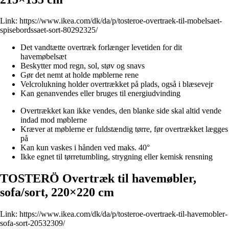
Link:
https://www.ikea.com/dk/da/p/tosteroe-overtraek-til-mobelsaet-
spisebordssaet-sort-80292325/
Det vandtætte overtræk forlænger levetiden for dit
havemøbelsæt
Beskytter mod regn, sol, støv og snavs
Gør det nemt at holde møblerne rene
Velcrolukning holder overtrækket på plads, også i blæsevejr
Kan genanvendes eller bruges til energiudvinding
Overtrækket kan ikke vendes, den blanke side skal altid vende
indad mod møblerne
Kræver at møblerne er fuldstændig tørre, før overtrækket lægges
på
Kan kun vaskes i hånden ved maks. 40°
Ikke egnet til tørretumbling, strygning eller kemisk rensning
TOSTERÖ Overtræk til havemøbler,
sofa/sort, 220×220 cm
Link:
https://www.ikea.com/dk/da/p/tosteroe-overtraek-til-havemobler-
sofa-sort-20532309/