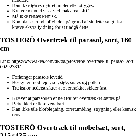
Kan ikke tørres i tørretumbler eller stryges.
Kræver manuel vask ved maksimalt 40°.
Må ikke renses kemisk.
Kan blæses rundt af vinden på grund af sin lette vægt. Kan
kræve ekstra fyldning for at undgå dette.
TOSTERÖ Overtræk til parasol, sort, 160
cm
Link:
https://www.ikea.com/dk/da/p/tosteroe-overtraek-til-parasol-sort-
60292331/
Forlænger parasols levetid
Beskytter mod regn, sol, støv, snavs og pollen
Træksnor nederst sikrer at overtrækket sidder fast
Kræver at parasollen er helt tør før overtrækket sættes på
Betrækket er ikke vendbart
Kan ikke tåle klorblegning, tørretumbling, strygning eller kemisk
rens
TOSTERÖ Overtræk til møbelsæt, sort,
215×135 cm