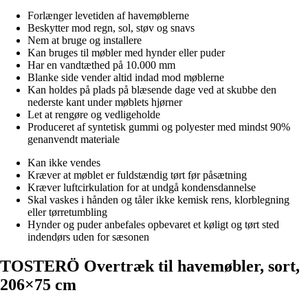
Forlænger levetiden af havemøblerne
Beskytter mod regn, sol, støv og snavs
Nem at bruge og installere
Kan bruges til møbler med hynder eller puder
Har en vandtæthed på 10.000 mm
Blanke side vender altid indad mod møblerne
Kan holdes på plads på blæsende dage ved at skubbe den
nederste kant under møblets hjørner
Let at rengøre og vedligeholde
Produceret af syntetisk gummi og polyester med mindst 90%
genanvendt materiale
Kan ikke vendes
Kræver at møblet er fuldstændig tørt før påsætning
Kræver luftcirkulation for at undgå kondensdannelse
Skal vaskes i hånden og tåler ikke kemisk rens, klorblegning
eller tørretumbling
Hynder og puder anbefales opbevaret et køligt og tørt sted
indendørs uden for sæsonen
TOSTERÖ Overtræk til havemøbler, sort,
206×75 cm