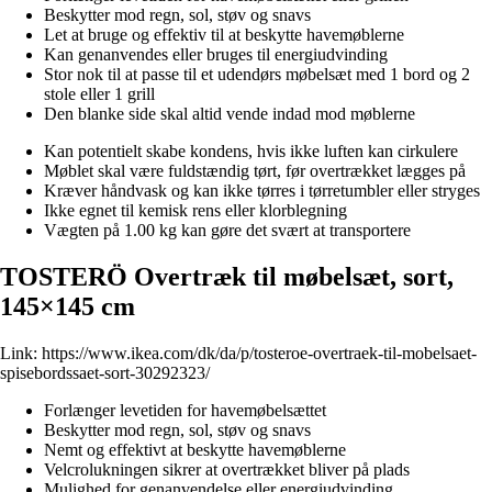
Beskytter mod regn, sol, støv og snavs
Let at bruge og effektiv til at beskytte havemøblerne
Kan genanvendes eller bruges til energiudvinding
Stor nok til at passe til et udendørs møbelsæt med 1 bord og 2
stole eller 1 grill
Den blanke side skal altid vende indad mod møblerne
Kan potentielt skabe kondens, hvis ikke luften kan cirkulere
Møblet skal være fuldstændig tørt, før overtrækket lægges på
Kræver håndvask og kan ikke tørres i tørretumbler eller stryges
Ikke egnet til kemisk rens eller klorblegning
Vægten på 1.00 kg kan gøre det svært at transportere
TOSTERÖ Overtræk til møbelsæt, sort,
145×145 cm
Link:
https://www.ikea.com/dk/da/p/tosteroe-overtraek-til-mobelsaet-
spisebordssaet-sort-30292323/
Forlænger levetiden for havemøbelsættet
Beskytter mod regn, sol, støv og snavs
Nemt og effektivt at beskytte havemøblerne
Velcrolukningen sikrer at overtrækket bliver på plads
Mulighed for genanvendelse eller energiudvinding