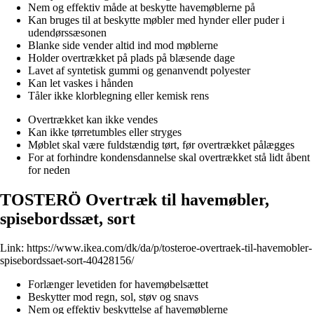
Nem og effektiv måde at beskytte havemøblerne på
Kan bruges til at beskytte møbler med hynder eller puder i
udendørssæsonen
Blanke side vender altid ind mod møblerne
Holder overtrækket på plads på blæsende dage
Lavet af syntetisk gummi og genanvendt polyester
Kan let vaskes i hånden
Tåler ikke klorblegning eller kemisk rens
Overtrækket kan ikke vendes
Kan ikke tørretumbles eller stryges
Møblet skal være fuldstændig tørt, før overtrækket pålægges
For at forhindre kondensdannelse skal overtrækket stå lidt åbent
for neden
TOSTERÖ Overtræk til havemøbler,
spisebordssæt, sort
Link:
https://www.ikea.com/dk/da/p/tosteroe-overtraek-til-havemobler-
spisebordssaet-sort-40428156/
Forlænger levetiden for havemøbelsættet
Beskytter mod regn, sol, støv og snavs
Nem og effektiv beskyttelse af havemøblerne