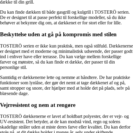
dække til din grill.
Du kan finde dækken til både gasgrill og kulgrill i TOSTERÖ serien.
De er designet til at passe perfekt til forskellige modeller, så du ikke
behøver at bekymre dig om, at dækkenet er for stort eller for lille.
Beskyttelse uden at gå på kompromis med stilen
TOSTERÖ serien er ikke kun praktisk, men også stilfuld. Dækkenerne
er designet med et moderne og minimalistisk udseende, der passer godt
ind i enhver have eller terrasse. Du kan vælge mellem forskellige
farver og mønstre, så du kan finde et dække, der passer til din
personlige stil.
Samtidig er dækkenerne lette og nemme at håndtere. De har praktiske
funktioner som lynlåse, der gør det nemt at tage dækkenet af og på,
samt stropper og snore, der hjælper med at holde det på plads, selv på
blæsende dage.
Vejrresistent og nem at rengøre
TOSTERÖ dækkenerne er lavet af holdbart polyester, der er vejr- og
UV-resistent. Det betyder, at de kan modstå vind, regn og solens
skadelige stråler uden at miste deres farve eller kvalitet. Du kan derfor
stole på, at dit dække holder i mange år, selv under skiftende