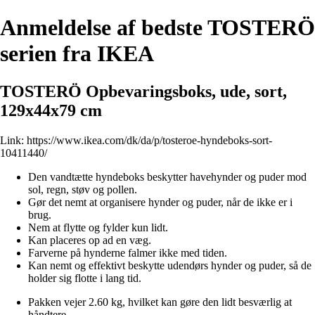
Anmeldelse af bedste TOSTERÖ
serien fra IKEA
TOSTERÖ Opbevaringsboks, ude, sort,
129x44x79 cm
Link:
https://www.ikea.com/dk/da/p/tosteroe-hyndeboks-sort-
10411440/
Den vandtætte hyndeboks beskytter havehynder og puder mod
sol, regn, støv og pollen.
Gør det nemt at organisere hynder og puder, når de ikke er i
brug.
Nem at flytte og fylder kun lidt.
Kan placeres op ad en væg.
Farverne på hynderne falmer ikke med tiden.
Kan nemt og effektivt beskytte udendørs hynder og puder, så de
holder sig flotte i lang tid.
Pakken vejer 2.60 kg, hvilket kan gøre den lidt besværlig at
håndtere.