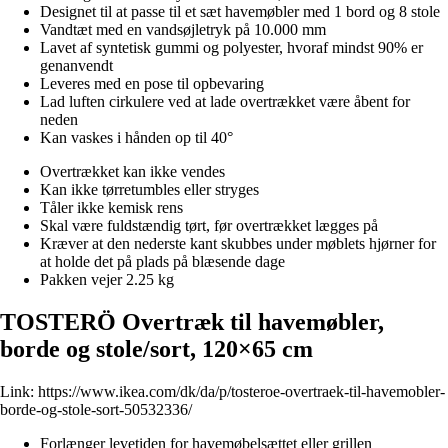
Designet til at passe til et sæt havemøbler med 1 bord og 8 stole
Vandtæt med en vandsøjletryk på 10.000 mm
Lavet af syntetisk gummi og polyester, hvoraf mindst 90% er
genanvendt
Leveres med en pose til opbevaring
Lad luften cirkulere ved at lade overtrækket være åbent for
neden
Kan vaskes i hånden op til 40°
Overtrækket kan ikke vendes
Kan ikke tørretumbles eller stryges
Tåler ikke kemisk rens
Skal være fuldstændig tørt, før overtrækket lægges på
Kræver at den nederste kant skubbes under møblets hjørner for
at holde det på plads på blæsende dage
Pakken vejer 2.25 kg
TOSTERÖ Overtræk til havemøbler,
borde og stole/sort, 120×65 cm
Link:
https://www.ikea.com/dk/da/p/tosteroe-overtraek-til-havemobler-
borde-og-stole-sort-50532336/
Forlænger levetiden for havemøbelsættet eller grillen