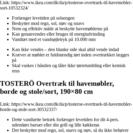
Link:
https://www.ikea.com/dk/da/p/tosteroe-overtraek-til-havemobler-
sort-10532324/
Forlænger levetiden på solsengen
Beskytter mod regn, sol, støv og snavs
Nem og effektiv måde at beskytte havemøblerne på
Kan genanvendes eller bruges til energiudvinding
Vandtæt med et vandsøjletryk på 10.000 mm
Kan ikke vendes – den blanke side skal altid vende indad
Kræver at møblet er fuldstændig tørt inden overtrækket lægges
på
Skal vaskes i hånden og tåler ikke tørretumbling eller kemisk
rens
TOSTERÖ Overtræk til havemøbler,
borde og stole/sort, 190×80 cm
Link:
https://www.ikea.com/dk/da/p/tosteroe-overtraek-til-havemobler-
borde-og-stole-sort-30532337/
Dette vandtætte betræk forlænger levetiden for dit 4-pers.
udendørs barsæt eller din grill og lille køkkenø.
Det beskytter mod regn, sol, snavs og støv, så du ikke behøver