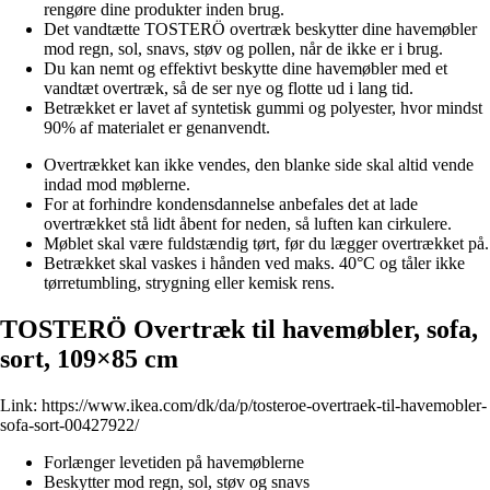
rengøre dine produkter inden brug.
Det vandtætte TOSTERÖ overtræk beskytter dine havemøbler
mod regn, sol, snavs, støv og pollen, når de ikke er i brug.
Du kan nemt og effektivt beskytte dine havemøbler med et
vandtæt overtræk, så de ser nye og flotte ud i lang tid.
Betrækket er lavet af syntetisk gummi og polyester, hvor mindst
90% af materialet er genanvendt.
Overtrækket kan ikke vendes, den blanke side skal altid vende
indad mod møblerne.
For at forhindre kondensdannelse anbefales det at lade
overtrækket stå lidt åbent for neden, så luften kan cirkulere.
Møblet skal være fuldstændig tørt, før du lægger overtrækket på.
Betrækket skal vaskes i hånden ved maks. 40°C og tåler ikke
tørretumbling, strygning eller kemisk rens.
TOSTERÖ Overtræk til havemøbler, sofa,
sort, 109×85 cm
Link:
https://www.ikea.com/dk/da/p/tosteroe-overtraek-til-havemobler-
sofa-sort-00427922/
Forlænger levetiden på havemøblerne
Beskytter mod regn, sol, støv og snavs