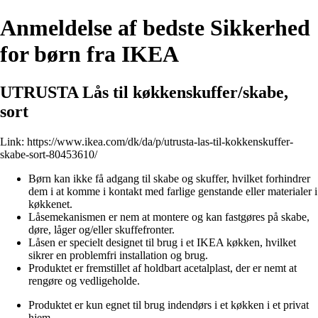
Anmeldelse af bedste Sikkerhed
for børn fra IKEA
UTRUSTA Lås til køkkenskuffer/skabe,
sort
Link:
https://www.ikea.com/dk/da/p/utrusta-las-til-kokkenskuffer-
skabe-sort-80453610/
Børn kan ikke få adgang til skabe og skuffer, hvilket forhindrer
dem i at komme i kontakt med farlige genstande eller materialer i
køkkenet.
Låsemekanismen er nem at montere og kan fastgøres på skabe,
døre, låger og/eller skuffefronter.
Låsen er specielt designet til brug i et IKEA køkken, hvilket
sikrer en problemfri installation og brug.
Produktet er fremstillet af holdbart acetalplast, der er nemt at
rengøre og vedligeholde.
Produktet er kun egnet til brug indendørs i et køkken i et privat
hjem.