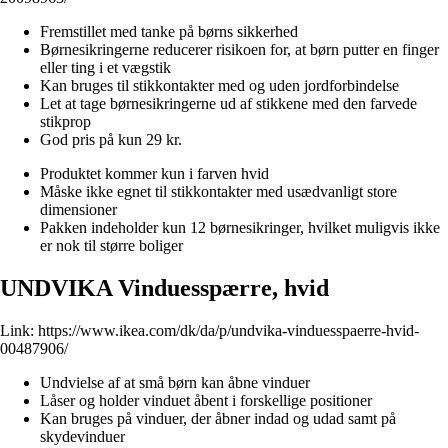
Fremstillet med tanke på børns sikkerhed
Børnesikringerne reducerer risikoen for, at børn putter en finger
eller ting i et vægstik
Kan bruges til stikkontakter med og uden jordforbindelse
Let at tage børnesikringerne ud af stikkene med den farvede
stikprop
God pris på kun 29 kr.
Produktet kommer kun i farven hvid
Måske ikke egnet til stikkontakter med usædvanligt store
dimensioner
Pakken indeholder kun 12 børnesikringer, hvilket muligvis ikke
er nok til større boliger
UNDVIKA Vinduesspærre, hvid
Link:
https://www.ikea.com/dk/da/p/undvika-vinduesspaerre-hvid-
00487906/
Undvielse af at små børn kan åbne vinduer
Låser og holder vinduet åbent i forskellige positioner
Kan bruges på vinduer, der åbner indad og udad samt på
skydevinduer