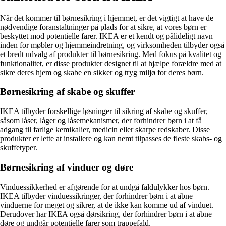
Når det kommer til børnesikring i hjemmet, er det vigtigt at have de
nødvendige foranstaltninger på plads for at sikre, at vores børn er
beskyttet mod potentielle farer. IKEA er et kendt og pålideligt navn
inden for møbler og hjemmeindretning, og virksomheden tilbyder også
et bredt udvalg af produkter til børnesikring. Med fokus på kvalitet og
funktionalitet, er disse produkter designet til at hjælpe forældre med at
sikre deres hjem og skabe en sikker og tryg miljø for deres børn.
Børnesikring af skabe og skuffer
IKEA tilbyder forskellige løsninger til sikring af skabe og skuffer,
såsom låser, låger og låsemekanismer, der forhindrer børn i at få
adgang til farlige kemikalier, medicin eller skarpe redskaber. Disse
produkter er lette at installere og kan nemt tilpasses de fleste skabs- og
skuffetyper.
Børnesikring af vinduer og døre
Vinduessikkerhed er afgørende for at undgå faldulykker hos børn.
IKEA tilbyder vinduessikringer, der forhindrer børn i at åbne
vinduerne for meget og sikrer, at de ikke kan komme ud af vinduet.
Derudover har IKEA også dørsikring, der forhindrer børn i at åbne
døre og undgår potentielle farer som trappefald.