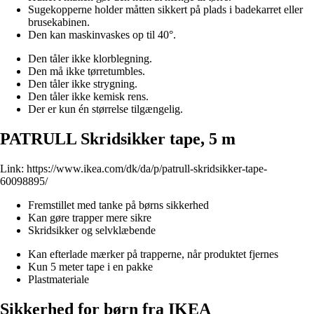
Sugekopperne holder måtten sikkert på plads i badekarret eller
brusekabinen.
Den kan maskinvaskes op til 40°.
Den tåler ikke klorblegning.
Den må ikke tørretumbles.
Den tåler ikke strygning.
Den tåler ikke kemisk rens.
Der er kun én størrelse tilgængelig.
PATRULL Skridsikker tape, 5 m
Link:
https://www.ikea.com/dk/da/p/patrull-skridsikker-tape-
60098895/
Fremstillet med tanke på børns sikkerhed
Kan gøre trapper mere sikre
Skridsikker og selvklæbende
Kan efterlade mærker på trapperne, når produktet fjernes
Kun 5 meter tape i en pakke
Plastmateriale
Sikkerhed for børn fra IKEA