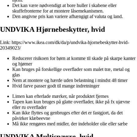
Det kan være nødvendigt at bore huller i skabene eller
skuffefronterne for at montere låsemekanismen.
Den angivne pris kan variere afhængigt af valuta og land.
UNDVIKA Hjørnebeskytter, hvid
Link:
https://www.ikea.com/dk/da/p/undvika-hjornebeskytter-hvid-
20349023/
Reducerer risikoen for børn at komme til skade på skarpe kanter
og hjørner
Kan bruges på forskellige overflader som malet træ, metal og
glas
Nem at montere og hærde uden belastning i mindst 48 timer
Hvid farve passer godt til mange indretninger
Limen kan efterlade mærker, når produktet fjernes
Tapen kan kun bruges på glatte overflader, ikke på fx ujævne
eller ru overflader
Kan ikke flyttes og genbruges efter det er fastgjort, da det
påvirker klæbeevne
Må ikke rengøres med midler, der indeholder olie eller sæbe
UNDVIKA Multispærre, hvid