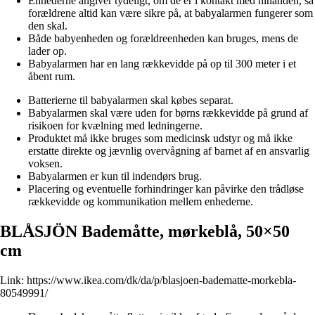
Enhederne angiver tydeligt, om de er i kontakt med hinanden, så
forældrene altid kan være sikre på, at babyalarmen fungerer som
den skal.
Både babyenheden og forældreenheden kan bruges, mens de
lader op.
Babyalarmen har en lang rækkevidde på op til 300 meter i et
åbent rum.
Batterierne til babyalarmen skal købes separat.
Babyalarmen skal være uden for børns rækkevidde på grund af
risikoen for kvælning med ledningerne.
Produktet må ikke bruges som medicinsk udstyr og må ikke
erstatte direkte og jævnlig overvågning af barnet af en ansvarlig
voksen.
Babyalarmen er kun til indendørs brug.
Placering og eventuelle forhindringer kan påvirke den trådløse
rækkevidde og kommunikation mellem enhederne.
BLÅSJÖN Bademåtte, mørkeblå, 50×50
cm
Link:
https://www.ikea.com/dk/da/p/blasjoen-badematte-morkebla-
80549991/