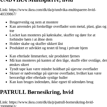
Link:
https://www.ikea.com/dk/da/p/undvika-multispaerre-hvid-
40339867/
Brugervenlig og nem at montere
Kan anvendes på forskellige overflader som metal, plast, glas og
træ
Locket kan monteres på køleskabe, skuffer og døre for at
forhindre børn i at åbne dem
Holder skabe og skuffer sikkert låst
Produktet er udviklet og testet til brug i private hjem
Kan efterlade limmærker, når produktet fjernes
Må kun monteres på kanten af den låge, skuffe eller ovnlåge, der
ønskes sikret
Tyndt tape kan være mindre holdbart på ujævne overflader
Skruer er nødvendige på ujævne overflader, hvilket kan være
besværligt eller efterlade synlige huller
Kan kun bruges indendørs, ikke egnet til udendørs brug
PATRULL Børnesikring, hvid
Link:
https://www.ikea.com/dk/da/p/patrull-bornesikring-hvid-
20098963/