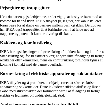
Pejsegitter og trappegitter
Hvis du har en pejs derhjemme, er det vigtigt at beskytte børn mod at
komme for tæt på ilden. IKEA tilbyder pejsegitter, der kan installeres
foran pejse for at skabe en barriere mellem børn og ilden. Derudover
har IKEA også trappegitter til at forhindre børn i at falde ned ad
trapperne og potentielt komme alvorligt til skade.
Køkken- og komfursikring
IKEA har også løsninger til børnesikring af køkkenskabe og komfurer.
Skabssikring og låse til skuffer sikrer, at børn ikke får adgang til farlige
redskaber eller kemikalier, mens en komfursikring forhindrer børn i at
komme i kontakt med de varme overflader.
Børnesikring af elektriske apparater og stikkontakter
IKEA tilbyder også produkter, der hjælper med at sikre elektriske
apparater og stikkontakter. Dette inkluderer stikkontaktlåse og låse til
skabe med stikkontakter, der forhindrer børn i at få adgang til farlige
elektriske ledninger og undgå elektrisk stød.
Andre børnesikringsprodukter fra IKEA