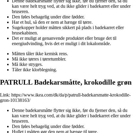
Denne badekarsmåtte flytter sig ikke, før du fjerner den, så du
kan være helt tryg ved, at du ikke glider i badekarret eller under
bruseren.
Den føles behagelig under dine fødder.
Har et hul, så den er nem at hænge til tørre.
Sugekopper holder måtten sikkert på plads i badekarret eller
brusekabinen.
Det er muligt at genanvende produktet eller bruge det til
energiudvinding, hvis det er muligt i dit lokalområde.
Måtten tåler ikke kemisk rens.
Må ikke tørres i tørretumbler.
Må ikke stryges.
Tåler ikke klorblegning.
PATRULL Badekarsmåtte, krokodille grøn
Link:
https://www.ikea.com/dk/da/p/patrull-badekarsmatte-krokodille-
gron-10138163/
Denne badekarsmåtte flytter sig ikke, før du fjerner den, så du
kan være helt tryg ved, at du ikke glider i badekarret eller under
bruseren.
Den føles behagelig under dine fødder.
Hullet i måtten gør den nem at hænge til tørre.