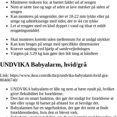
Minimerer risikoen for, at barnet falder ud af sengen
Nem at sætte fast og tage af uden at lave mærker på siden af
sengen
Kan monteres på sengesider, der er 18-22 mm tykke eller på
senge og udtrækssenge med sider, der er 44 cm tykke
Let at rengøre med en klud dyppet i vand og tilsat et mildt
rengøringsmiddel
Skal monteres korrekt uden mellemrum for at undgå ulykker
Kan kun bruges på senge med specifikke dimensioner
Kræver samling ved hjælp af samlevejledningen
Vægten på 3.29 kg kan gøre den lidt tung at håndtere
UNDVIKA Babyalarm, hvid/grå
Link:
https://www.ikea.com/dk/da/p/undvika-babyalarm-hvid-gra-
80466740/
UNDVIKA babyalarm er lille og nem at bære rundt på, hvilket
giver fleksibilitet for forældrene.
Den har en smart funktion, der gør det muligt for forældrene at
tale eller synge til barnet på afstand for at berolige det.
Babyalarmen har en søgefunktion, der gør det nemt at finde
forældreenheden, hvis den er blevet væk.