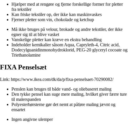
Hjælper med at rengøre og fjerne forskellige former for pletter
fra tekstiler
Kan friske tekstiler op, der ikke kan maskinvaskes
Fjerner pletter som vin, chokolade og ketchup
Må ikke bruges på velour, brokade og andre tekstiler, der ikke
egner sig til at blive vasket
Vanskelige pletter kan kræve en ekstra behandling
Indeholder kemikalier såsom Aqua, Capryleth-4, Citric acid,
Dodecylguanidinmonohydroklorid, PEG-20 glyceryl cocoate og
Triethanolamine
FIXA Penselsæt
Link:
https://www.ikea.com/dk/da/p/fixa-penselsaet-70290082/
Penslen kan bruges til både vand- og oliebaseret maling
Den tykke pensel kan suge mere maling, hvilket giver færre ture
til malerspanden
Polyesterbørsterne gør det nemt at påføre maling jævnt og
ensartet
Ingen angivne ulemper