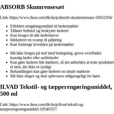
ABSORB Skumrensesæt
Link:
https://www.ikea.com/dk/da/p/absorb-skumrensesaet-10032294/
Effektivt rengøringsmiddel til lædermøbler
Tilfører fedtstof og beskytter læderet
Kan bruges til alle læderfarver
Inkluderer en svamp til påføring
Kan forlænge levetiden på lædermøbler
Må ikke bruges på stof med belægning, grove overflader,
kunstig læder eller anilinlæder
Kan gøre læderet lidt mørkere, så det anbefales at teste produktet
et sted, der ikke er synligt
Behandlingen kan gøre læderet en smule mørkere
Må ikke sluges og skal opbevares utilgængeligt for børn
ILVAD Tekstil- og tæpperengøringsmiddel,
500 ml
Link:
https://www.ikea.com/dk/da/p/ilvad-tekstil-og-
taepperengoringsmiddel-10540357/