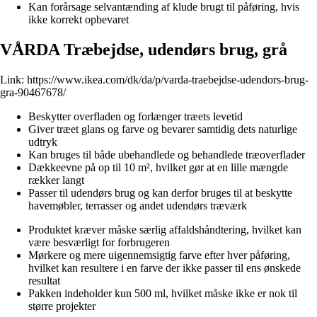
Kan forårsage selvantænding af klude brugt til påføring, hvis
ikke korrekt opbevaret
VÅRDA Træbejdse, udendørs brug, grå
Link:
https://www.ikea.com/dk/da/p/varda-traebejdse-udendors-brug-
gra-90467678/
Beskytter overfladen og forlænger træets levetid
Giver træet glans og farve og bevarer samtidig dets naturlige
udtryk
Kan bruges til både ubehandlede og behandlede træoverflader
Dækkeevne på op til 10 m², hvilket gør at en lille mængde
rækker langt
Passer til udendørs brug og kan derfor bruges til at beskytte
havemøbler, terrasser og andet udendørs træværk
Produktet kræver måske særlig affaldshåndtering, hvilket kan
være besværligt for forbrugeren
Mørkere og mere uigennemsigtig farve efter hver påføring,
hvilket kan resultere i en farve der ikke passer til ens ønskede
resultat
Pakken indeholder kun 500 ml, hvilket måske ikke er nok til
større projekter