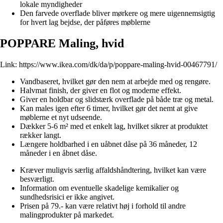
lokale myndigheder
Den farvede overflade bliver mørkere og mere uigennemsigtig
for hvert lag bejdse, der påføres møblerne
POPPARE Maling, hvid
Link:
https://www.ikea.com/dk/da/p/poppare-maling-hvid-00467791/
Vandbaseret, hvilket gør den nem at arbejde med og rengøre.
Halvmat finish, der giver en flot og moderne effekt.
Giver en holdbar og slidstærk overflade på både træ og metal.
Kan males igen efter 6 timer, hvilket gør det nemt at give
møblerne et nyt udseende.
Dækker 5-6 m² med et enkelt lag, hvilket sikrer at produktet
rækker langt.
Længere holdbarhed i en uåbnet dåse på 36 måneder, 12
måneder i en åbnet dåse.
Kræver muligvis særlig affaldshåndtering, hvilket kan være
besværligt.
Information om eventuelle skadelige kemikalier og
sundhedsrisici er ikke angivet.
Prisen på 79.- kan være relativt høj i forhold til andre
malingprodukter på markedet.