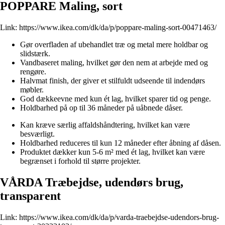
POPPARE Maling, sort
Link:
https://www.ikea.com/dk/da/p/poppare-maling-sort-00471463/
Gør overfladen af ubehandlet træ og metal mere holdbar og
slidstærk.
Vandbaseret maling, hvilket gør den nem at arbejde med og
rengøre.
Halvmat finish, der giver et stilfuldt udseende til indendørs
møbler.
God dækkeevne med kun ét lag, hvilket sparer tid og penge.
Holdbarhed på op til 36 måneder på uåbnede dåser.
Kan kræve særlig affaldshåndtering, hvilket kan være
besværligt.
Holdbarhed reduceres til kun 12 måneder efter åbning af dåsen.
Produktet dækker kun 5-6 m² med ét lag, hvilket kan være
begrænset i forhold til større projekter.
VÅRDA Træbejdse, udendørs brug,
transparent
Link:
https://www.ikea.com/dk/da/p/varda-traebejdse-udendors-brug-