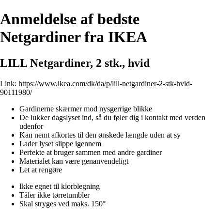
Anmeldelse af bedste
Netgardiner fra IKEA
LILL Netgardiner, 2 stk., hvid
Link:
https://www.ikea.com/dk/da/p/lill-netgardiner-2-stk-hvid-
90111980/
Gardinerne skærmer mod nysgerrige blikke
De lukker dagslyset ind, så du føler dig i kontakt med verden
udenfor
Kan nemt afkortes til den ønskede længde uden at sy
Lader lyset slippe igennem
Perfekte at bruger sammen med andre gardiner
Materialet kan være genanvendeligt
Let at rengøre
Ikke egnet til klorblegning
Tåler ikke tørretumbler
Skal stryges ved maks. 150°