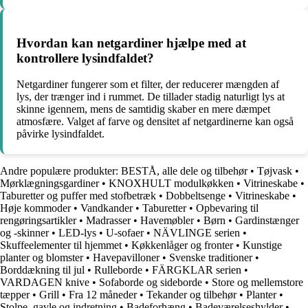
Hvordan kan netgardiner hjælpe med at
kontrollere lysindfaldet?
Netgardiner fungerer som et filter, der reducerer mængden af ​​
lys, der trænger ind i rummet. De tillader stadig naturligt lys at
skinne igennem, mens de samtidig skaber en mere dæmpet
atmosfære. Valget af farve og densitet af netgardinerne kan også
påvirke lysindfaldet.
Andre populære produkter:
BESTÅ, alle dele og tilbehør
•
Tøjvask
•
Mørklægningsgardiner
•
KNOXHULT modulkøkken
•
Vitrineskabe
•
Taburetter og puffer med stofbetræk
•
Dobbeltsenge
•
Vitrineskabe
•
Høje kommoder
•
Vandkander
•
Taburetter
•
Opbevaring til
rengøringsartikler
•
Madrasser
•
Havemøbler
•
Børn
•
Gardinstænger
og -skinner
•
LED-lys
•
U-sofaer
•
NÄVLINGE serien
•
Skuffeelementer til hjemmet
•
Køkkenlåger og fronter
•
Kunstige
planter og blomster
•
Havepavilloner
•
Svenske traditioner
•
Borddækning til jul
•
Rulleborde
•
FÄRGKLAR serien
•
VARDAGEN knive
•
Sofaborde og sideborde
•
Store og mellemstore
tæpper
•
Grill
•
Fra 12 måneder
•
Tekander og tilbehør
•
Planter
•
Stolpe, gavle og indretning
•
Badeforhæng
•
Badeværelseshylder
•