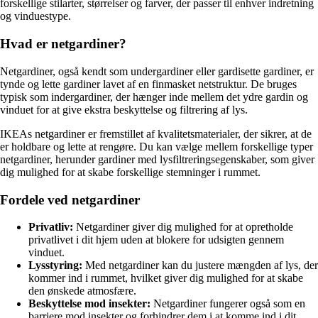
forskellige stilarter, størrelser og farver, der passer til enhver indretning
og vinduestype.
Hvad er netgardiner?
Netgardiner, også kendt som undergardiner eller gardisette gardiner, er
tynde og lette gardiner lavet af en finmasket netstruktur. De bruges
typisk som indergardiner, der hænger inde mellem det ydre gardin og
vinduet for at give ekstra beskyttelse og filtrering af lys.
IKEAs netgardiner er fremstillet af kvalitetsmaterialer, der sikrer, at de
er holdbare og lette at rengøre. Du kan vælge mellem forskellige typer
netgardiner, herunder gardiner med lysfiltreringsegenskaber, som giver
dig mulighed for at skabe forskellige stemninger i rummet.
Fordele ved netgardiner
Privatliv:
Netgardiner giver dig mulighed for at opretholde
privatlivet i dit hjem uden at blokere for udsigten gennem
vinduet.
Lysstyring:
Med netgardiner kan du justere mængden af ​​lys, der
kommer ind i rummet, hvilket giver dig mulighed for at skabe
den ønskede atmosfære.
Beskyttelse mod insekter:
Netgardiner fungerer også som en
barriere mod insekter og forhindrer dem i at komme ind i dit