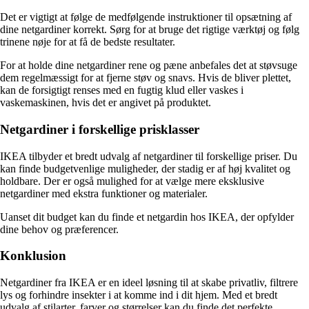
Det er vigtigt at følge de medfølgende instruktioner til opsætning af
dine netgardiner korrekt. Sørg for at bruge det rigtige værktøj og følg
trinene nøje for at få de bedste resultater.
For at holde dine netgardiner rene og pæne anbefales det at støvsuge
dem regelmæssigt for at fjerne støv og snavs. Hvis de bliver plettet,
kan de forsigtigt renses med en fugtig klud eller vaskes i
vaskemaskinen, hvis det er angivet på produktet.
Netgardiner i forskellige prisklasser
IKEA tilbyder et bredt udvalg af netgardiner til forskellige priser. Du
kan finde budgetvenlige muligheder, der stadig er af høj kvalitet og
holdbare. Der er også mulighed for at vælge mere eksklusive
netgardiner med ekstra funktioner og materialer.
Uanset dit budget kan du finde et netgardin hos IKEA, der opfylder
dine behov og præferencer.
Konklusion
Netgardiner fra IKEA er en ideel løsning til at skabe privatliv, filtrere
lys og forhindre insekter i at komme ind i dit hjem. Med et bredt
udvalg af stilarter, farver og størrelser kan du finde det perfekte