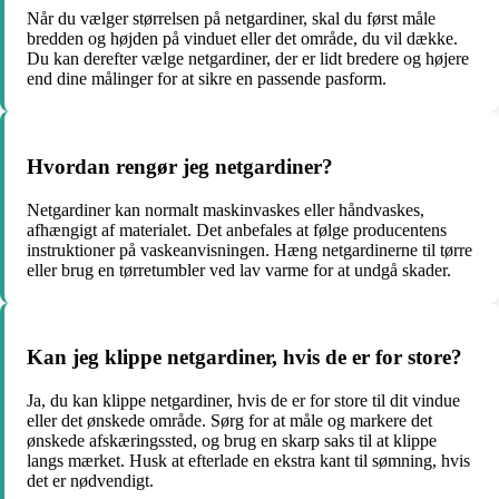
Når du vælger størrelsen på netgardiner, skal du først måle
bredden og højden på vinduet eller det område, du vil dække.
Du kan derefter vælge netgardiner, der er lidt bredere og højere
end dine målinger for at sikre en passende pasform.
Hvordan rengør jeg netgardiner?
Netgardiner kan normalt maskinvaskes eller håndvaskes,
afhængigt af materialet. Det anbefales at følge producentens
instruktioner på vaskeanvisningen. Hæng netgardinerne til tørre
eller brug en tørretumbler ved lav varme for at undgå skader.
Kan jeg klippe netgardiner, hvis de er for store?
Ja, du kan klippe netgardiner, hvis de er for store til dit vindue
eller det ønskede område. Sørg for at måle og markere det
ønskede afskæringssted, og brug en skarp saks til at klippe
langs mærket. Husk at efterlade en ekstra kant til sømning, hvis
det er nødvendigt.