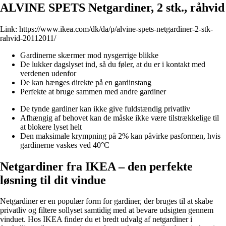
ALVINE SPETS Netgardiner, 2 stk., råhvid
Link:
https://www.ikea.com/dk/da/p/alvine-spets-netgardiner-2-stk-
rahvid-20112011/
Gardinerne skærmer mod nysgerrige blikke
De lukker dagslyset ind, så du føler, at du er i kontakt med
verdenen udenfor
De kan hænges direkte på en gardinstang
Perfekte at bruge sammen med andre gardiner
De tynde gardiner kan ikke give fuldstændig privatliv
Afhængig af behovet kan de måske ikke være tilstrækkelige til
at blokere lyset helt
Den maksimale krympning på 2% kan påvirke pasformen, hvis
gardinerne vaskes ved 40°C
Netgardiner fra IKEA – den perfekte
løsning til dit vindue
Netgardiner er en populær form for gardiner, der bruges til at skabe
privatliv og filtere sollyset samtidig med at bevare udsigten gennem
vinduet. Hos IKEA finder du et bredt udvalg af netgardiner i