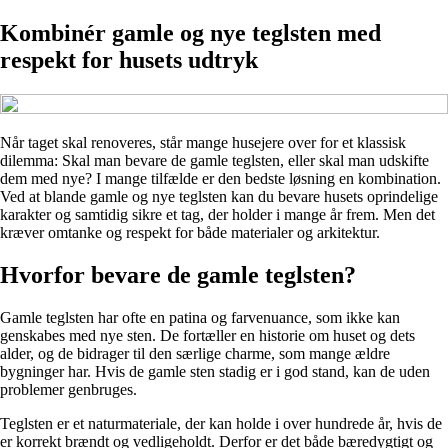
Kombinér gamle og nye teglsten med
respekt for husets udtryk
Når taget skal renoveres, står mange husejere over for et klassisk
dilemma: Skal man bevare de gamle teglsten, eller skal man udskifte
dem med nye? I mange tilfælde er den bedste løsning en kombination.
Ved at blande gamle og nye teglsten kan du bevare husets oprindelige
karakter og samtidig sikre et tag, der holder i mange år frem. Men det
kræver omtanke og respekt for både materialer og arkitektur.
Hvorfor bevare de gamle teglsten?
Gamle teglsten har ofte en patina og farvenuance, som ikke kan
genskabes med nye sten. De fortæller en historie om huset og dets
alder, og de bidrager til den særlige charme, som mange ældre
bygninger har. Hvis de gamle sten stadig er i god stand, kan de uden
problemer genbruges.
Teglsten er et naturmateriale, der kan holde i over hundrede år, hvis de
er korrekt brændt og vedligeholdt. Derfor er det både bæredygtigt og