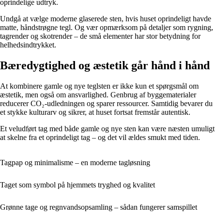
oprindelige udtryk.
Undgå at vælge moderne glaserede sten, hvis huset oprindeligt havde
matte, håndstrøgne tegl. Og vær opmærksom på detaljer som rygning,
tagrender og skotrender – de små elementer har stor betydning for
helhedsindtrykket.
Bæredygtighed og æstetik går hånd i hånd
At kombinere gamle og nye teglsten er ikke kun et spørgsmål om
æstetik, men også om ansvarlighed. Genbrug af byggematerialer
reducerer CO₂-udledningen og sparer ressourcer. Samtidig bevarer du
et stykke kulturarv og sikrer, at huset fortsat fremstår autentisk.
Et veludført tag med både gamle og nye sten kan være næsten umuligt
at skelne fra et oprindeligt tag – og det vil ældes smukt med tiden.
Tagpap og minimalisme – en moderne tagløsning
Taget som symbol på hjemmets tryghed og kvalitet
Grønne tage og regnvandsopsamling – sådan fungerer samspillet