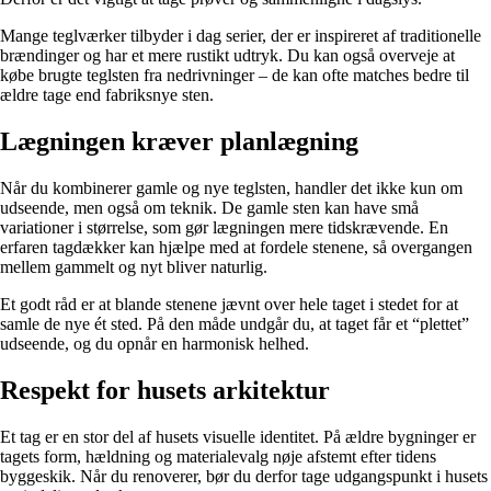
Mange teglværker tilbyder i dag serier, der er inspireret af traditionelle
brændinger og har et mere rustikt udtryk. Du kan også overveje at
købe brugte teglsten fra nedrivninger – de kan ofte matches bedre til
ældre tage end fabriksnye sten.
Lægningen kræver planlægning
Når du kombinerer gamle og nye teglsten, handler det ikke kun om
udseende, men også om teknik. De gamle sten kan have små
variationer i størrelse, som gør lægningen mere tidskrævende. En
erfaren tagdækker kan hjælpe med at fordele stenene, så overgangen
mellem gammelt og nyt bliver naturlig.
Et godt råd er at blande stenene jævnt over hele taget i stedet for at
samle de nye ét sted. På den måde undgår du, at taget får et “plettet”
udseende, og du opnår en harmonisk helhed.
Respekt for husets arkitektur
Et tag er en stor del af husets visuelle identitet. På ældre bygninger er
tagets form, hældning og materialevalg nøje afstemt efter tidens
byggeskik. Når du renoverer, bør du derfor tage udgangspunkt i husets