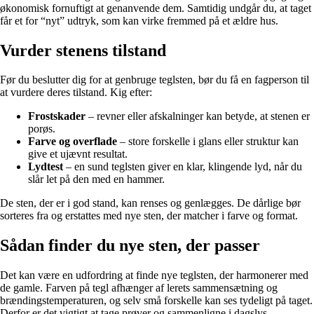
økonomisk fornuftigt at genanvende dem. Samtidig undgår du, at taget
får et for “nyt” udtryk, som kan virke fremmed på et ældre hus.
Vurder stenens tilstand
Før du beslutter dig for at genbruge teglsten, bør du få en fagperson til
at vurdere deres tilstand. Kig efter:
Frostskader
– revner eller afskalninger kan betyde, at stenen er
porøs.
Farve og overflade
– store forskelle i glans eller struktur kan
give et ujævnt resultat.
Lydtest
– en sund teglsten giver en klar, klingende lyd, når du
slår let på den med en hammer.
De sten, der er i god stand, kan renses og genlægges. De dårlige bør
sorteres fra og erstattes med nye sten, der matcher i farve og format.
Sådan finder du nye sten, der passer
Det kan være en udfordring at finde nye teglsten, der harmonerer med
de gamle. Farven på tegl afhænger af lerets sammensætning og
brændingstemperaturen, og selv små forskelle kan ses tydeligt på taget.
Derfor er det vigtigt at tage prøver og sammenligne i dagslys.