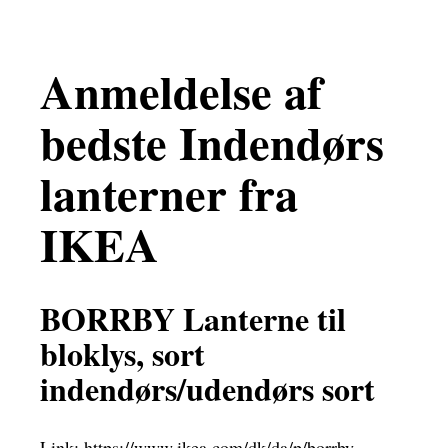
Anmeldelse af
bedste Indendørs
lanterner fra
IKEA
BORRBY Lanterne til
bloklys, sort
indendørs/udendørs sort
Link:
https://www.ikea.com/dk/da/p/borrby-