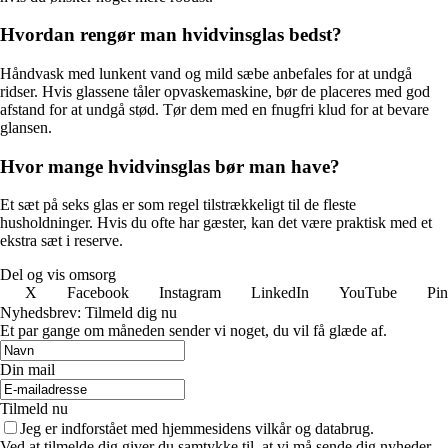
Hvordan rengør man hvidvinsglas bedst?
Håndvask med lunkent vand og mild sæbe anbefales for at undgå
ridser. Hvis glassene tåler opvaskemaskine, bør de placeres med god
afstand for at undgå stød. Tør dem med en fnugfri klud for at bevare
glansen.
Hvor mange hvidvinsglas bør man have?
Et sæt på seks glas er som regel tilstrækkeligt til de fleste
husholdninger. Hvis du ofte har gæster, kan det være praktisk med et
ekstra sæt i reserve.
Del og vis omsorg
X
Facebook
Instagram
LinkedIn
YouTube
Pin
Nyhedsbrev: Tilmeld dig nu
Et par gange om måneden sender vi noget, du vil få glæde af.
Din mail
Tilmeld nu
Jeg er indforstået med hjemmesidens vilkår og databrug.
Ved at tilmelde dig giver du samtykke til, at vi må sende dig nyheder