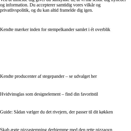
og information. Du accepterer samtidig vores vilkår og
privatlivspolitik, og du kan altid framelde dig igen.
Kendte mærker inden for stempelkander samlet i ét overblik
Kendte producenter af stegepander – se udvalget her
Hvidvinsglas som designelement – find din favoritstil
Guide: Sådan vælger du det rivejern, der passer til dit køkken
Skab ægte pizzastemning derhjemme med den rette pizzaovn