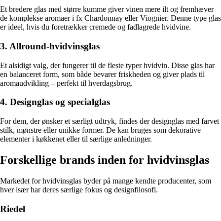
Et bredere glas med større kumme giver vinen mere ilt og fremhæver
de komplekse aromaer i fx Chardonnay eller Viognier. Denne type glas
er ideel, hvis du foretrækker cremede og fadlagrede hvidvine.
3. Allround-hvidvinsglas
Et alsidigt valg, der fungerer til de fleste typer hvidvin. Disse glas har
en balanceret form, som både bevarer friskheden og giver plads til
aromaudvikling – perfekt til hverdagsbrug.
4. Designglas og specialglas
For dem, der ønsker et særligt udtryk, findes der designglas med farvet
stilk, mønstre eller unikke former. De kan bruges som dekorative
elementer i køkkenet eller til særlige anledninger.
Forskellige brands inden for hvidvinsglas
Markedet for hvidvinsglas byder på mange kendte producenter, som
hver især har deres særlige fokus og designfilosofi.
Riedel