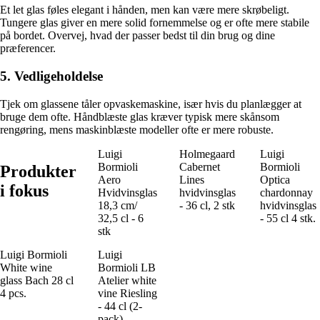
Et let glas føles elegant i hånden, men kan være mere skrøbeligt.
Tungere glas giver en mere solid fornemmelse og er ofte mere stabile
på bordet. Overvej, hvad der passer bedst til din brug og dine
præferencer.
5. Vedligeholdelse
Tjek om glassene tåler opvaskemaskine, især hvis du planlægger at
bruge dem ofte. Håndblæste glas kræver typisk mere skånsom
rengøring, mens maskinblæste modeller ofte er mere robuste.
Luigi
Holmegaard
Luigi
Bormioli
Cabernet
Bormioli
Produkter
Aero
Lines
Optica
i fokus
Hvidvinsglas
hvidvinsglas
chardonnay
18,3 cm/
- 36 cl, 2 stk
hvidvinsglas
32,5 cl - 6
- 55 cl 4 stk.
stk
Luigi Bormioli
Luigi
White wine
Bormioli LB
glass Bach 28 cl
Atelier white
4 pcs.
vine Riesling
- 44 cl (2-
pack)