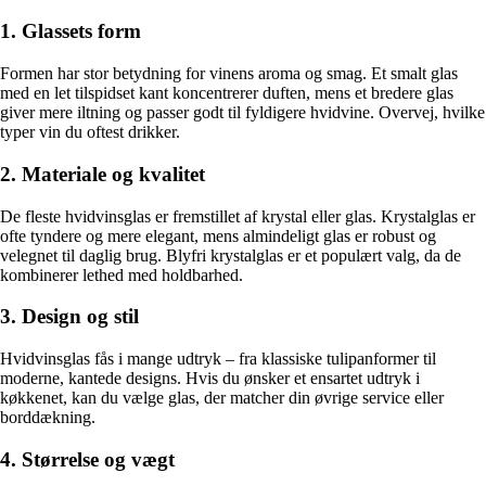
1. Glassets form
Formen har stor betydning for vinens aroma og smag. Et smalt glas
med en let tilspidset kant koncentrerer duften, mens et bredere glas
giver mere iltning og passer godt til fyldigere hvidvine. Overvej, hvilke
typer vin du oftest drikker.
2. Materiale og kvalitet
De fleste hvidvinsglas er fremstillet af krystal eller glas. Krystalglas er
ofte tyndere og mere elegant, mens almindeligt glas er robust og
velegnet til daglig brug. Blyfri krystalglas er et populært valg, da de
kombinerer lethed med holdbarhed.
3. Design og stil
Hvidvinsglas fås i mange udtryk – fra klassiske tulipanformer til
moderne, kantede designs. Hvis du ønsker et ensartet udtryk i
køkkenet, kan du vælge glas, der matcher din øvrige service eller
borddækning.
4. Størrelse og vægt