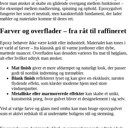
hvor man ønsker at skabe en glidende overgang mellem funktioner –
for eksempel mellem madlavning, spisning og ophold. Epoxygulvet
fungerer her som et neutralt, men karakterfuldt fundament, der lader
møbler og materialer komme til deres ret.
Farver og overflader – fra råt til raffineret
Epoxy behøver ikke være koldt eller industrielt. Materialet kan tones i
et væld af farver – fra klassisk grå til varme jordtoner eller dybe,
mættede nuancer. Overfladen kan desuden varieres fra mat til højglans,
alt efter hvilket udtryk man ønsker.
Mat finish
giver et mere afdæmpet og naturligt look, der passer
godt til nordisk indretning og træmøbler.
Blank finish
reflekterer lyset og kan give en eksklusiv, næsten
flydende effekt, som klæder moderne hjem med store
vinduespartier.
Metalliske eller marmorerede effekter
kan skabe et unikt,
kunstnerisk præg, hvor gulvet bliver et designelement i sig selv.
Ved at vælge farve og glans med omhu kan man bruge epoxygulvet
som et aktivt redskab til at understøtte boligens stil og stemning.