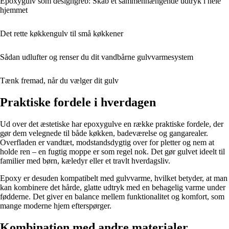
Epoxygulv som designgreb: Skab et sammenhængende udtryk i hele
hjemmet
Det rette køkkengulv til små køkkener
Sådan udlufter og renser du dit vandbårne gulvvarmesystem
Tænk fremad, når du vælger dit gulv
Praktiske fordele i hverdagen
Ud over det æstetiske har epoxygulve en række praktiske fordele, der
gør dem velegnede til både køkken, badeværelse og gangarealer.
Overfladen er vandtæt, modstandsdygtig over for pletter og nem at
holde ren – en fugtig moppe er som regel nok. Det gør gulvet ideelt til
familier med børn, kæledyr eller et travlt hverdagsliv.
Epoxy er desuden kompatibelt med gulvvarme, hvilket betyder, at man
kan kombinere det hårde, glatte udtryk med en behagelig varme under
fødderne. Det giver en balance mellem funktionalitet og komfort, som
mange moderne hjem efterspørger.
Kombination med andre materialer