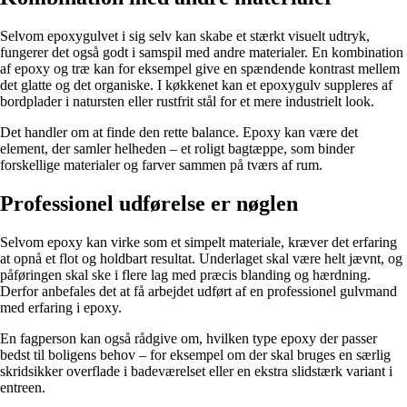
Selvom epoxygulvet i sig selv kan skabe et stærkt visuelt udtryk,
fungerer det også godt i samspil med andre materialer. En kombination
af epoxy og træ kan for eksempel give en spændende kontrast mellem
det glatte og det organiske. I køkkenet kan et epoxygulv suppleres af
bordplader i natursten eller rustfrit stål for et mere industrielt look.
Det handler om at finde den rette balance. Epoxy kan være det
element, der samler helheden – et roligt bagtæppe, som binder
forskellige materialer og farver sammen på tværs af rum.
Professionel udførelse er nøglen
Selvom epoxy kan virke som et simpelt materiale, kræver det erfaring
at opnå et flot og holdbart resultat. Underlaget skal være helt jævnt, og
påføringen skal ske i flere lag med præcis blanding og hærdning.
Derfor anbefales det at få arbejdet udført af en professionel gulvmand
med erfaring i epoxy.
En fagperson kan også rådgive om, hvilken type epoxy der passer
bedst til boligens behov – for eksempel om der skal bruges en særlig
skridsikker overflade i badeværelset eller en ekstra slidstærk variant i
entreen.