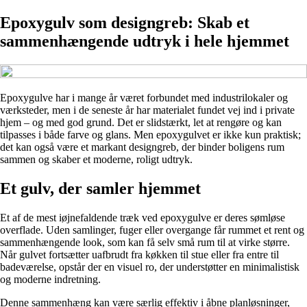
Epoxygulv som designgreb: Skab et
sammenhængende udtryk i hele hjemmet
Epoxygulve har i mange år været forbundet med industrilokaler og
værksteder, men i de seneste år har materialet fundet vej ind i private
hjem – og med god grund. Det er slidstærkt, let at rengøre og kan
tilpasses i både farve og glans. Men epoxygulvet er ikke kun praktisk;
det kan også være et markant designgreb, der binder boligens rum
sammen og skaber et moderne, roligt udtryk.
Et gulv, der samler hjemmet
Et af de mest iøjnefaldende træk ved epoxygulve er deres sømløse
overflade. Uden samlinger, fuger eller overgange får rummet et rent og
sammenhængende look, som kan få selv små rum til at virke større.
Når gulvet fortsætter uafbrudt fra køkken til stue eller fra entre til
badeværelse, opstår der en visuel ro, der understøtter en minimalistisk
og moderne indretning.
Denne sammenhæng kan være særlig effektiv i åbne planløsninger,