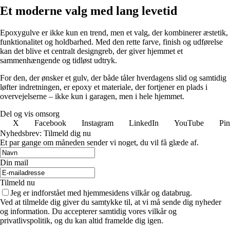
Et moderne valg med lang levetid
Epoxygulve er ikke kun en trend, men et valg, der kombinerer æstetik,
funktionalitet og holdbarhed. Med den rette farve, finish og udførelse
kan det blive et centralt designgreb, der giver hjemmet et
sammenhængende og tidløst udtryk.
For den, der ønsker et gulv, der både tåler hverdagens slid og samtidig
løfter indretningen, er epoxy et materiale, der fortjener en plads i
overvejelserne – ikke kun i garagen, men i hele hjemmet.
Del og vis omsorg
X
Facebook
Instagram
LinkedIn
YouTube
Pin
Nyhedsbrev: Tilmeld dig nu
Et par gange om måneden sender vi noget, du vil få glæde af.
Din mail
Tilmeld nu
Jeg er indforstået med hjemmesidens vilkår og databrug.
Ved at tilmelde dig giver du samtykke til, at vi må sende dig nyheder
og information. Du accepterer samtidig vores vilkår og
privatlivspolitik, og du kan altid framelde dig igen.