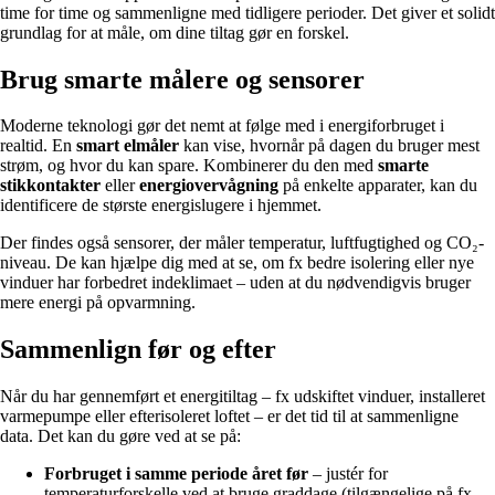
time for time og sammenligne med tidligere perioder. Det giver et solidt
grundlag for at måle, om dine tiltag gør en forskel.
Brug smarte målere og sensorer
Moderne teknologi gør det nemt at følge med i energiforbruget i
realtid. En
smart elmåler
kan vise, hvornår på dagen du bruger mest
strøm, og hvor du kan spare. Kombinerer du den med
smarte
stikkontakter
eller
energiovervågning
på enkelte apparater, kan du
identificere de største energislugere i hjemmet.
Der findes også sensorer, der måler temperatur, luftfugtighed og CO₂-
niveau. De kan hjælpe dig med at se, om fx bedre isolering eller nye
vinduer har forbedret indeklimaet – uden at du nødvendigvis bruger
mere energi på opvarmning.
Sammenlign før og efter
Når du har gennemført et energitiltag – fx udskiftet vinduer, installeret
varmepumpe eller efterisoleret loftet – er det tid til at sammenligne
data. Det kan du gøre ved at se på:
Forbruget i samme periode året før
– justér for
temperaturforskelle ved at bruge graddage (tilgængelige på fx