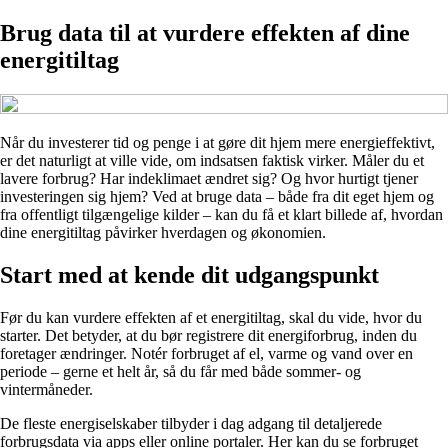
Brug data til at vurdere effekten af dine
energitiltag
Når du investerer tid og penge i at gøre dit hjem mere energieffektivt,
er det naturligt at ville vide, om indsatsen faktisk virker. Måler du et
lavere forbrug? Har indeklimaet ændret sig? Og hvor hurtigt tjener
investeringen sig hjem? Ved at bruge data – både fra dit eget hjem og
fra offentligt tilgængelige kilder – kan du få et klart billede af, hvordan
dine energitiltag påvirker hverdagen og økonomien.
Start med at kende dit udgangspunkt
Før du kan vurdere effekten af et energitiltag, skal du vide, hvor du
starter. Det betyder, at du bør registrere dit energiforbrug, inden du
foretager ændringer. Notér forbruget af el, varme og vand over en
periode – gerne et helt år, så du får med både sommer- og
vintermåneder.
De fleste energiselskaber tilbyder i dag adgang til detaljerede
forbrugsdata via apps eller online portaler. Her kan du se forbruget