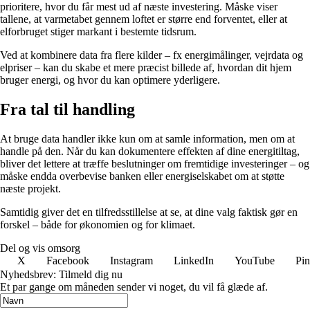
prioritere, hvor du får mest ud af næste investering. Måske viser
tallene, at varmetabet gennem loftet er større end forventet, eller at
elforbruget stiger markant i bestemte tidsrum.
Ved at kombinere data fra flere kilder – fx energimålinger, vejrdata og
elpriser – kan du skabe et mere præcist billede af, hvordan dit hjem
bruger energi, og hvor du kan optimere yderligere.
Fra tal til handling
At bruge data handler ikke kun om at samle information, men om at
handle på den. Når du kan dokumentere effekten af dine energitiltag,
bliver det lettere at træffe beslutninger om fremtidige investeringer – og
måske endda overbevise banken eller energiselskabet om at støtte
næste projekt.
Samtidig giver det en tilfredsstillelse at se, at dine valg faktisk gør en
forskel – både for økonomien og for klimaet.
Del og vis omsorg
X
Facebook
Instagram
LinkedIn
YouTube
Pin
Nyhedsbrev: Tilmeld dig nu
Et par gange om måneden sender vi noget, du vil få glæde af.