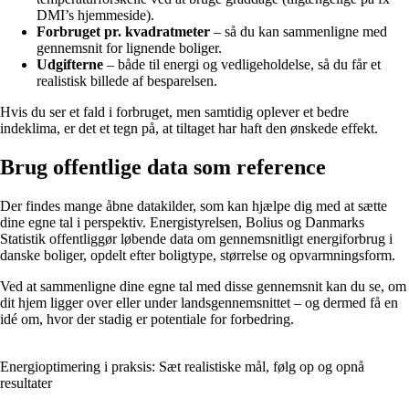
DMI’s hjemmeside).
Forbruget pr. kvadratmeter
– så du kan sammenligne med
gennemsnit for lignende boliger.
Udgifterne
– både til energi og vedligeholdelse, så du får et
realistisk billede af besparelsen.
Hvis du ser et fald i forbruget, men samtidig oplever et bedre
indeklima, er det et tegn på, at tiltaget har haft den ønskede effekt.
Brug offentlige data som reference
Der findes mange åbne datakilder, som kan hjælpe dig med at sætte
dine egne tal i perspektiv. Energistyrelsen, Bolius og Danmarks
Statistik offentliggør løbende data om gennemsnitligt energiforbrug i
danske boliger, opdelt efter boligtype, størrelse og opvarmningsform.
Ved at sammenligne dine egne tal med disse gennemsnit kan du se, om
dit hjem ligger over eller under landsgennemsnittet – og dermed få en
idé om, hvor der stadig er potentiale for forbedring.
Energioptimering i praksis: Sæt realistiske mål, følg op og opnå
resultater