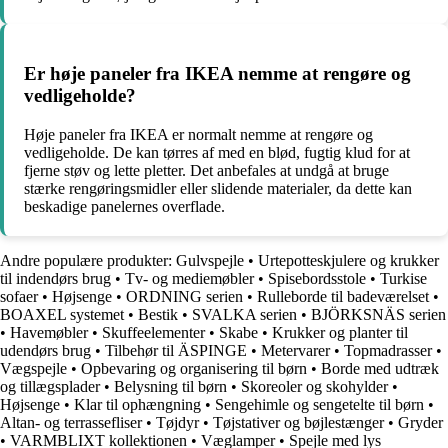
Er høje paneler fra IKEA nemme at rengøre og
vedligeholde?
Høje paneler fra IKEA er normalt nemme at rengøre og
vedligeholde. De kan tørres af med en blød, fugtig klud for at
fjerne støv og lette pletter. Det anbefales at undgå at bruge
stærke rengøringsmidler eller slidende materialer, da dette kan
beskadige panelernes overflade.
Andre populære produkter:
Gulvspejle
•
Urtepotteskjulere og krukker
til indendørs brug
•
Tv- og mediemøbler
•
Spisebordsstole
•
Turkise
sofaer
•
Højsenge
•
ORDNING serien
•
Rulleborde til badeværelset
•
BOAXEL systemet
•
Bestik
•
SVALKA serien
•
BJÖRKSNÄS serien
•
Havemøbler
•
Skuffeelementer
•
Skabe
•
Krukker og planter til
udendørs brug
•
Tilbehør til ÄSPINGE
•
Metervarer
•
Topmadrasser
•
Vægspejle
•
Opbevaring og organisering til børn
•
Borde med udtræk
og tillægsplader
•
Belysning til børn
•
Skoreoler og skohylder
•
Højsenge
•
Klar til ophængning
•
Sengehimle og sengetelte til børn
•
Altan- og terrassefliser
•
Tøjdyr
•
Tøjstativer og bøjlestænger
•
Gryder
•
VARMBLIXT kollektionen
•
Væglamper
•
Spejle med lys