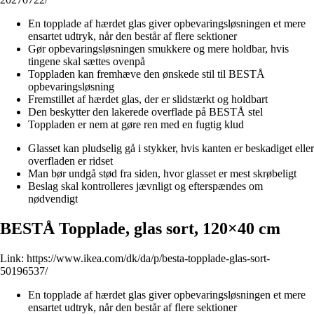
En topplade af hærdet glas giver opbevaringsløsningen et mere
ensartet udtryk, når den består af flere sektioner
Gør opbevaringsløsningen smukkere og mere holdbar, hvis
tingene skal sættes ovenpå
Toppladen kan fremhæve den ønskede stil til BESTÅ
opbevaringsløsning
Fremstillet af hærdet glas, der er slidstærkt og holdbart
Den beskytter den lakerede overflade på BESTÅ stel
Toppladen er nem at gøre ren med en fugtig klud
Glasset kan pludselig gå i stykker, hvis kanten er beskadiget eller
overfladen er ridset
Man bør undgå stød fra siden, hvor glasset er mest skrøbeligt
Beslag skal kontrolleres jævnligt og efterspændes om
nødvendigt
BESTÅ Topplade, glas sort, 120×40 cm
Link:
https://www.ikea.com/dk/da/p/besta-topplade-glas-sort-
50196537/
En topplade af hærdet glas giver opbevaringsløsningen et mere
ensartet udtryk, når den består af flere sektioner