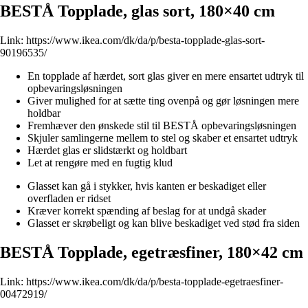
BESTÅ Topplade, glas sort, 180×40 cm
Link:
https://www.ikea.com/dk/da/p/besta-topplade-glas-sort-
90196535/
En topplade af hærdet, sort glas giver en mere ensartet udtryk til
opbevaringsløsningen
Giver mulighed for at sætte ting ovenpå og gør løsningen mere
holdbar
Fremhæver den ønskede stil til BESTÅ opbevaringsløsningen
Skjuler samlingerne mellem to stel og skaber et ensartet udtryk
Hærdet glas er slidstærkt og holdbart
Let at rengøre med en fugtig klud
Glasset kan gå i stykker, hvis kanten er beskadiget eller
overfladen er ridset
Kræver korrekt spænding af beslag for at undgå skader
Glasset er skrøbeligt og kan blive beskadiget ved stød fra siden
BESTÅ Topplade, egetræsfiner, 180×42 cm
Link:
https://www.ikea.com/dk/da/p/besta-topplade-egetraesfiner-
00472919/