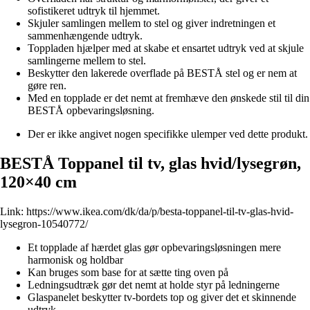
sofistikeret udtryk til hjemmet.
Skjuler samlingen mellem to stel og giver indretningen et
sammenhængende udtryk.
Toppladen hjælper med at skabe et ensartet udtryk ved at skjule
samlingerne mellem to stel.
Beskytter den lakerede overflade på BESTÅ stel og er nem at
gøre ren.
Med en topplade er det nemt at fremhæve den ønskede stil til din
BESTÅ opbevaringsløsning.
Der er ikke angivet nogen specifikke ulemper ved dette produkt.
BESTÅ Toppanel til tv, glas hvid/lysegrøn,
120×40 cm
Link:
https://www.ikea.com/dk/da/p/besta-toppanel-til-tv-glas-hvid-
lysegron-10540772/
Et topplade af hærdet glas gør opbevaringsløsningen mere
harmonisk og holdbar
Kan bruges som base for at sætte ting oven på
Ledningsudtræk gør det nemt at holde styr på ledningerne
Glaspanelet beskytter tv-bordets top og giver det et skinnende
udtryk