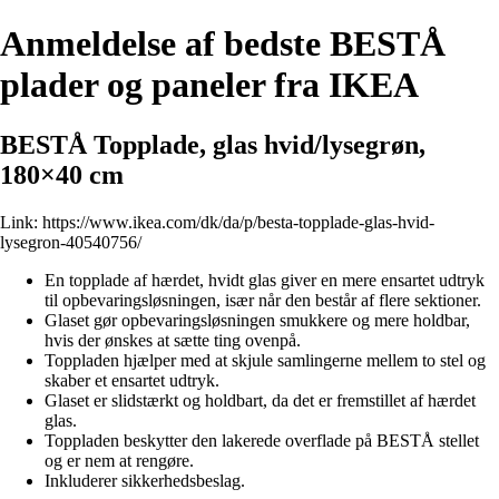
Anmeldelse af bedste BESTÅ
plader og paneler fra IKEA
BESTÅ Topplade, glas hvid/lysegrøn,
180×40 cm
Link:
https://www.ikea.com/dk/da/p/besta-topplade-glas-hvid-
lysegron-40540756/
En topplade af hærdet, hvidt glas giver en mere ensartet udtryk
til opbevaringsløsningen, især når den består af flere sektioner.
Glaset gør opbevaringsløsningen smukkere og mere holdbar,
hvis der ønskes at sætte ting ovenpå.
Toppladen hjælper med at skjule samlingerne mellem to stel og
skaber et ensartet udtryk.
Glaset er slidstærkt og holdbart, da det er fremstillet af hærdet
glas.
Toppladen beskytter den lakerede overflade på BESTÅ stellet
og er nem at rengøre.
Inkluderer sikkerhedsbeslag.