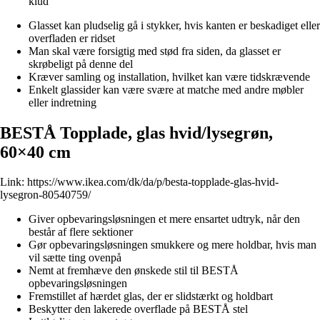
klud
Glasset kan pludselig gå i stykker, hvis kanten er beskadiget eller
overfladen er ridset
Man skal være forsigtig med stød fra siden, da glasset er
skrøbeligt på denne del
Kræver samling og installation, hvilket kan være tidskrævende
Enkelt glassider kan være svære at matche med andre møbler
eller indretning
BESTÅ Topplade, glas hvid/lysegrøn,
60×40 cm
Link:
https://www.ikea.com/dk/da/p/besta-topplade-glas-hvid-
lysegron-80540759/
Giver opbevaringsløsningen et mere ensartet udtryk, når den
består af flere sektioner
Gør opbevaringsløsningen smukkere og mere holdbar, hvis man
vil sætte ting ovenpå
Nemt at fremhæve den ønskede stil til BESTÅ
opbevaringsløsningen
Fremstillet af hærdet glas, der er slidstærkt og holdbart
Beskytter den lakerede overflade på BESTÅ stel