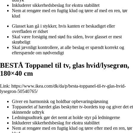
Inkluderer sikkerhedsbeslag for ekstra stabilitet
Nem at rengøre med en fugtig klud og tørre af med en ren, tør
klud
Glasset kan gå i stykker, hvis kanten er beskadiget eller
overfladen er ridset
Skal være forsigtig med stød fra siden, hvor glasset er mest
skrøbeligt
Skal jævnligt kontrollere, at alle beslag er spændt korrekt og
efterspænde om nødvendigt
BESTÅ Toppanel til tv, glas hvid/lysegrøn,
180×40 cm
Link:
https://www.ikea.com/dk/da/p/besta-toppanel-til-tv-glas-hvid-
lysegron-50540765/
Giver en harmonisk og holdbar opbevaringsløsning
Toppanelet af hærdet glas beskytter tv-bordets top og giver det et
skinnende udtryk
Ledningsudtræk gør det nemt at holde styr på ledningerne
Inkluderer sikkerhedsbeslag for ekstra stabilitet
Nem at rengøre med en fugtig klud og tørre efter med en ren, tør