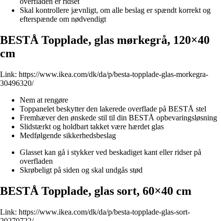
overfladen er ridset
Skal kontrollere jævnligt, om alle beslag er spændt korrekt og
efterspænde om nødvendigt
BESTÅ Topplade, glas mørkegrå, 120×40
cm
Link:
https://www.ikea.com/dk/da/p/besta-topplade-glas-morkegra-
30496320/
Nem at rengøre
Toppanelet beskytter den lakerede overflade på BESTÅ stel
Fremhæver den ønskede stil til din BESTÅ opbevaringsløsning
Slidstærkt og holdbart takket være hærdet glas
Medfølgende sikkerhedsbeslag
Glasset kan gå i stykker ved beskadiget kant eller ridser på
overfladen
Skrøbeligt på siden og skal undgås stød
BESTÅ Topplade, glas sort, 60×40 cm
Link:
https://www.ikea.com/dk/da/p/besta-topplade-glas-sort-
20270722/