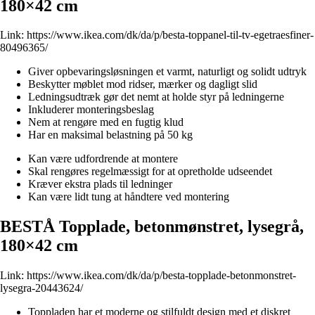
180×42 cm
Link:
https://www.ikea.com/dk/da/p/besta-toppanel-til-tv-egetraesfiner-
80496365/
Giver opbevaringsløsningen et varmt, naturligt og solidt udtryk
Beskytter møblet mod ridser, mærker og dagligt slid
Ledningsudtræk gør det nemt at holde styr på ledningerne
Inkluderer monteringsbeslag
Nem at rengøre med en fugtig klud
Har en maksimal belastning på 50 kg
Kan være udfordrende at montere
Skal rengøres regelmæssigt for at opretholde udseendet
Kræver ekstra plads til ledninger
Kan være lidt tung at håndtere ved montering
BESTÅ Topplade, betonmønstret, lysegrå,
180×42 cm
Link:
https://www.ikea.com/dk/da/p/besta-topplade-betonmonstret-
lysegra-20443624/
Toppladen har et moderne og stilfuldt design med et diskret