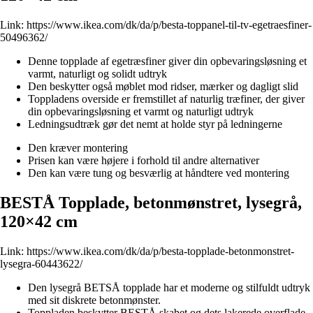
Link:
https://www.ikea.com/dk/da/p/besta-toppanel-til-tv-egetraesfiner-
50496362/
Denne topplade af egetræsfiner giver din opbevaringsløsning et
varmt, naturligt og solidt udtryk
Den beskytter også møblet mod ridser, mærker og dagligt slid
Toppladens overside er fremstillet af naturlig træfiner, der giver
din opbevaringsløsning et varmt og naturligt udtryk
Ledningsudtræk gør det nemt at holde styr på ledningerne
Den kræver montering
Prisen kan være højere i forhold til andre alternativer
Den kan være tung og besværlig at håndtere ved montering
BESTÅ Topplade, betonmønstret, lysegrå,
120×42 cm
Link:
https://www.ikea.com/dk/da/p/besta-topplade-betonmonstret-
lysegra-60443622/
Den lysegrå BETSÅ topplade har et moderne og stilfuldt udtryk
med sit diskrete betonmønster.
Toppladen beskytter BESTÅ skabet og dets lakerede overflade.