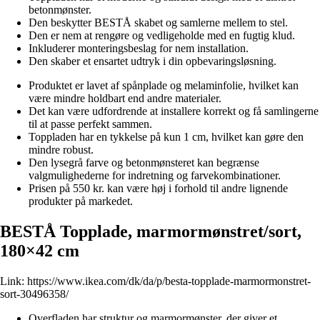
betonmønster.
Den beskytter BESTÅ skabet og samlerne mellem to stel.
Den er nem at rengøre og vedligeholde med en fugtig klud.
Inkluderer monteringsbeslag for nem installation.
Den skaber et ensartet udtryk i din opbevaringsløsning.
Produktet er lavet af spånplade og melaminfolie, hvilket kan
være mindre holdbart end andre materialer.
Det kan være udfordrende at installere korrekt og få samlingerne
til at passe perfekt sammen.
Toppladen har en tykkelse på kun 1 cm, hvilket kan gøre den
mindre robust.
Den lysegrå farve og betonmønsteret kan begrænse
valgmulighederne for indretning og farvekombinationer.
Prisen på 550 kr. kan være høj i forhold til andre lignende
produkter på markedet.
BESTÅ Topplade, marmormønstret/sort,
180×42 cm
Link:
https://www.ikea.com/dk/da/p/besta-topplade-marmormonstret-
sort-30496358/
Overfladen har struktur og marmormønster, der giver et