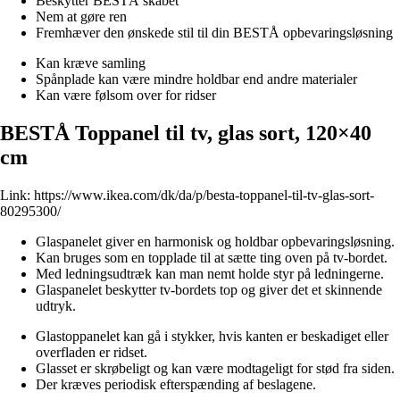
Beskytter BESTÅ skabet
Nem at gøre ren
Fremhæver den ønskede stil til din BESTÅ opbevaringsløsning
Kan kræve samling
Spånplade kan være mindre holdbar end andre materialer
Kan være følsom over for ridser
BESTÅ Toppanel til tv, glas sort, 120×40
cm
Link:
https://www.ikea.com/dk/da/p/besta-toppanel-til-tv-glas-sort-
80295300/
Glaspanelet giver en harmonisk og holdbar opbevaringsløsning.
Kan bruges som en topplade til at sætte ting oven på tv-bordet.
Med ledningsudtræk kan man nemt holde styr på ledningerne.
Glaspanelet beskytter tv-bordets top og giver det et skinnende
udtryk.
Glastoppanelet kan gå i stykker, hvis kanten er beskadiget eller
overfladen er ridset.
Glasset er skrøbeligt og kan være modtageligt for stød fra siden.
Der kræves periodisk efterspænding af beslagene.