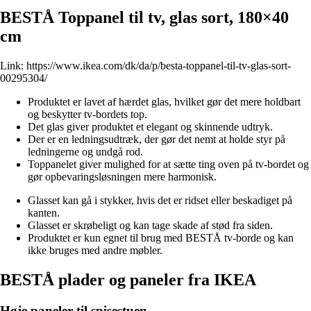
BESTÅ Toppanel til tv, glas sort, 180×40
cm
Link:
https://www.ikea.com/dk/da/p/besta-toppanel-til-tv-glas-sort-
00295304/
Produktet er lavet af hærdet glas, hvilket gør det mere holdbart
og beskytter tv-bordets top.
Det glas giver produktet et elegant og skinnende udtryk.
Der er en ledningsudtræk, der gør det nemt at holde styr på
ledningerne og undgå rod.
Toppanelet giver mulighed for at sætte ting oven på tv-bordet og
gør opbevaringsløsningen mere harmonisk.
Glasset kan gå i stykker, hvis det er ridset eller beskadiget på
kanten.
Glasset er skrøbeligt og kan tage skade af stød fra siden.
Produktet er kun egnet til brug med BESTÅ tv-borde og kan
ikke bruges med andre møbler.
BESTÅ plader og paneler fra IKEA
Høje paneler til spisestuen