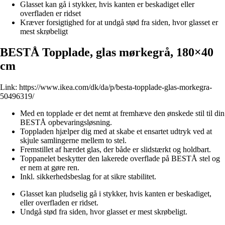
Glasset kan gå i stykker, hvis kanten er beskadiget eller
overfladen er ridset
Kræver forsigtighed for at undgå stød fra siden, hvor glasset er
mest skrøbeligt
BESTÅ Topplade, glas mørkegrå, 180×40
cm
Link:
https://www.ikea.com/dk/da/p/besta-topplade-glas-morkegra-
50496319/
Med en topplade er det nemt at fremhæve den ønskede stil til din
BESTÅ opbevaringsløsning.
Toppladen hjælper dig med at skabe et ensartet udtryk ved at
skjule samlingerne mellem to stel.
Fremstillet af hærdet glas, der både er slidstærkt og holdbart.
Toppanelet beskytter den lakerede overflade på BESTÅ stel og
er nem at gøre ren.
Inkl. sikkerhedsbeslag for at sikre stabilitet.
Glasset kan pludselig gå i stykker, hvis kanten er beskadiget,
eller overfladen er ridset.
Undgå stød fra siden, hvor glasset er mest skrøbeligt.