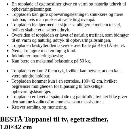
En topplade af egetræsfiner giver en varm og naturlig udtryk til
opbevaringsløsningen.
Toppladen kan gøre opbevaringsløsningen smukkere og mere
holdbar, hvis man ønsker at sætte ting ovenpå.
Toppladen hjælper med at skjule samlingerne mellem to stel,
hvilket skaber et ensartet udtryk.
Oversiden af toppladen er lavet af naturlig træfiner, som bidrager
til en varm og naturlig udtryk til opbevaringsløsningen.
Toppladen beskytter den lakerede overflade på BESTÅ stellet.
Nem at rengøre med en fugtig klud.
Inkluderer monteringsbeslag.
Kan bære en maksimal belastning på 50 kg.
Toppladen er kun 2.0 cm tyk, hvilket kan betyde, at den kan
være mindre holdbar.
Toppladen kommer kun i en størrelse, 180×42 cm, hvilket
begrænser muligheden for tilpasning til forskellige
opbevaringsløsninger.
Toppladen er lavet af spånplade og papirfolie, hvilket ikke giver
den samme kvalitetsfornemmelse som massivt træ.
Kræver samling og montering.
BESTÅ Toppanel til tv, egetræsfiner,
120×42 cm