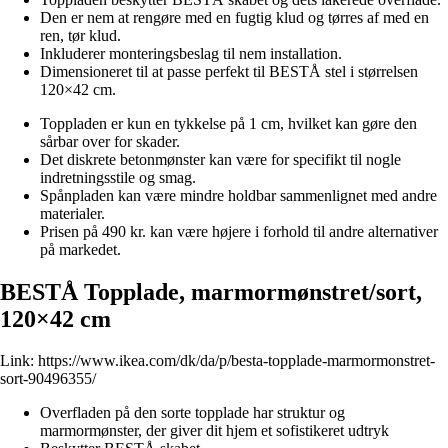
Den er nem at rengøre med en fugtig klud og tørres af med en
ren, tør klud.
Inkluderer monteringsbeslag til nem installation.
Dimensioneret til at passe perfekt til BESTÅ stel i størrelsen
120×42 cm.
Toppladen er kun en tykkelse på 1 cm, hvilket kan gøre den
sårbar over for skader.
Det diskrete betonmønster kan være for specifikt til nogle
indretningsstile og smag.
Spånpladen kan være mindre holdbar sammenlignet med andre
materialer.
Prisen på 490 kr. kan være højere i forhold til andre alternativer
på markedet.
BESTÅ Topplade, marmormønstret/sort,
120×42 cm
Link:
https://www.ikea.com/dk/da/p/besta-topplade-marmormonstret-
sort-90496355/
Overfladen på den sorte topplade har struktur og
marmormønster, der giver dit hjem et sofistikeret udtryk