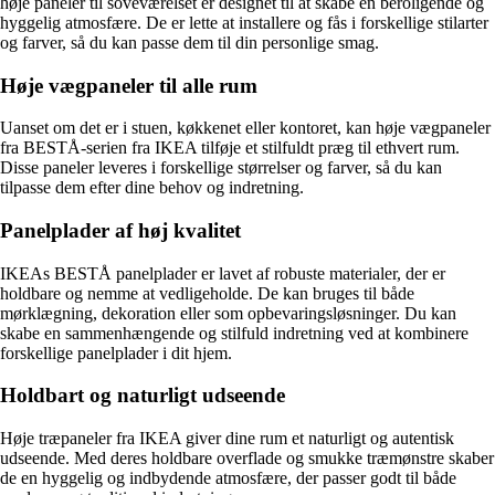
høje paneler til soveværelset er designet til at skabe en beroligende og
hyggelig atmosfære. De er lette at installere og fås i forskellige stilarter
og farver, så du kan passe dem til din personlige smag.
Høje vægpaneler til alle rum
Uanset om det er i stuen, køkkenet eller kontoret, kan høje vægpaneler
fra BESTÅ-serien fra IKEA tilføje et stilfuldt præg til ethvert rum.
Disse paneler leveres i forskellige størrelser og farver, så du kan
tilpasse dem efter dine behov og indretning.
Panelplader af høj kvalitet
IKEAs BESTÅ panelplader er lavet af robuste materialer, der er
holdbare og nemme at vedligeholde. De kan bruges til både
mørklægning, dekoration eller som opbevaringsløsninger. Du kan
skabe en sammenhængende og stilfuld indretning ved at kombinere
forskellige panelplader i dit hjem.
Holdbart og naturligt udseende
Høje træpaneler fra IKEA giver dine rum et naturligt og autentisk
udseende. Med deres holdbare overflade og smukke træmønstre skaber
de en hyggelig og indbydende atmosfære, der passer godt til både