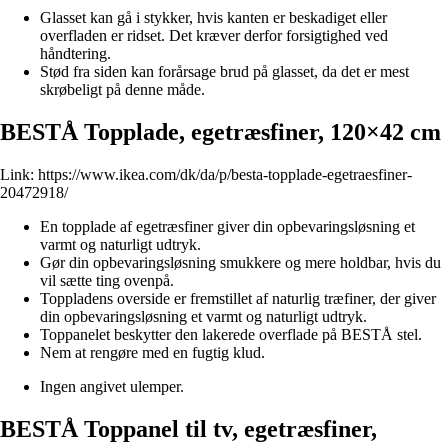
Glasset kan gå i stykker, hvis kanten er beskadiget eller
overfladen er ridset. Det kræver derfor forsigtighed ved
håndtering.
Stød fra siden kan forårsage brud på glasset, da det er mest
skrøbeligt på denne måde.
BESTÅ Topplade, egetræsfiner, 120×42 cm
Link:
https://www.ikea.com/dk/da/p/besta-topplade-egetraesfiner-
20472918/
En topplade af egetræsfiner giver din opbevaringsløsning et
varmt og naturligt udtryk.
Gør din opbevaringsløsning smukkere og mere holdbar, hvis du
vil sætte ting ovenpå.
Toppladens overside er fremstillet af naturlig træfiner, der giver
din opbevaringsløsning et varmt og naturligt udtryk.
Toppanelet beskytter den lakerede overflade på BESTÅ stel.
Nem at rengøre med en fugtig klud.
Ingen angivet ulemper.
BESTÅ Toppanel til tv, egetræsfiner,