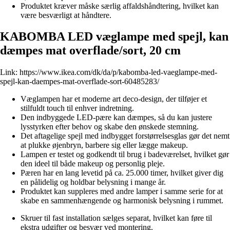
Produktet kræver måske særlig affaldshåndtering, hvilket kan
være besværligt at håndtere.
KABOMBA LED væglampe med spejl, kan
dæmpes mat overflade/sort, 20 cm
Link:
https://www.ikea.com/dk/da/p/kabomba-led-vaeglampe-med-
spejl-kan-daempes-mat-overflade-sort-60485283/
Væglampen har et moderne art deco-design, der tilføjer et
stilfuldt touch til enhver indretning.
Den indbyggede LED-pære kan dæmpes, så du kan justere
lysstyrken efter behov og skabe den ønskede stemning.
Det aftagelige spejl med indbygget forstørrelsesglas gør det nemt
at plukke øjenbryn, barbere sig eller lægge makeup.
Lampen er testet og godkendt til brug i badeværelset, hvilket gør
den ideel til både makeup og personlig pleje.
Pæren har en lang levetid på ca. 25.000 timer, hvilket giver dig
en pålidelig og holdbar belysning i mange år.
Produktet kan suppleres med andre lamper i samme serie for at
skabe en sammenhængende og harmonisk belysning i rummet.
Skruer til fast installation sælges separat, hvilket kan føre til
ekstra udgifter og besvær ved montering.