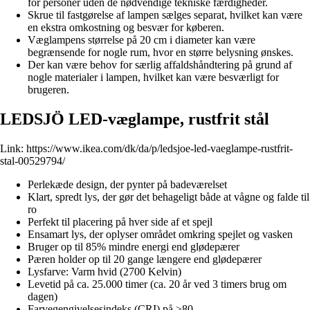
for personer uden de nødvendige tekniske færdigheder.
Skrue til fastgørelse af lampen sælges separat, hvilket kan være
en ekstra omkostning og besvær for køberen.
Væglampens størrelse på 20 cm i diameter kan være
begrænsende for nogle rum, hvor en større belysning ønskes.
Der kan være behov for særlig affaldshåndtering på grund af
nogle materialer i lampen, hvilket kan være besværligt for
brugeren.
LEDSJÖ LED-væglampe, rustfrit stål
Link:
https://www.ikea.com/dk/da/p/ledsjoe-led-vaeglampe-rustfrit-
stal-00529794/
Perlekæde design, der pynter på badeværelset
Klart, spredt lys, der gør det behageligt både at vågne og falde til
ro
Perfekt til placering på hver side af et spejl
Ensamart lys, der oplyser området omkring spejlet og vasken
Bruger op til 85% mindre energi end glødepærer
Pæren holder op til 20 gange længere end glødepærer
Lysfarve: Varm hvid (2700 Kelvin)
Levetid på ca. 25.000 timer (ca. 20 år ved 3 timers brug om
dagen)
Farvegengivelsesindeks (CRI) på >80