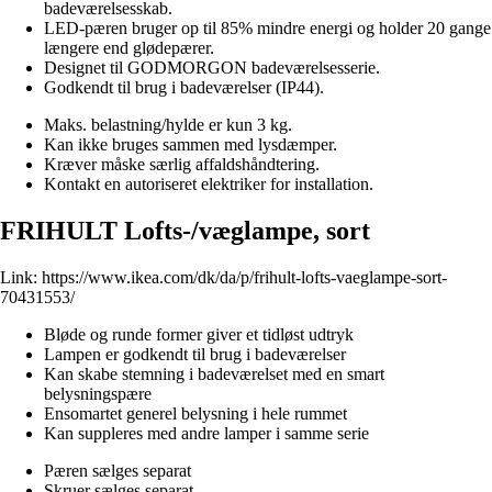
badeværelsesskab.
LED-pæren bruger op til 85% mindre energi og holder 20 gange
længere end glødepærer.
Designet til GODMORGON badeværelsesserie.
Godkendt til brug i badeværelser (IP44).
Maks. belastning/hylde er kun 3 kg.
Kan ikke bruges sammen med lysdæmper.
Kræver måske særlig affaldshåndtering.
Kontakt en autoriseret elektriker for installation.
FRIHULT Lofts-/væglampe, sort
Link:
https://www.ikea.com/dk/da/p/frihult-lofts-vaeglampe-sort-
70431553/
Bløde og runde former giver et tidløst udtryk
Lampen er godkendt til brug i badeværelser
Kan skabe stemning i badeværelset med en smart
belysningspære
Ensomartet generel belysning i hele rummet
Kan suppleres med andre lamper i samme serie
Pæren sælges separat
Skruer sælges separat