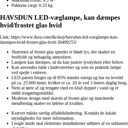
Maksimal effekt: 9.5 W
Pakkens vægt: 0.33 kg
HAVSDUN LED-væglampe, kan dæmpes
hvid/frostet glas hvid
Link:
https://www.ikea.com/dk/da/p/havsdun-led-vaeglampe-kan-
daempes-hvid-frostet-glas-hvid-30499253/
Skærmen af frostet glas spreder et blødt lys, der skaber en
fredfyldt og behagelig atmosfære.
Lampen kan dæmpes, så du kan justere lysstyrken efter behov.
Kan anvendes både i badeværelser og som en praktisk lampe
ved spejle i entreen.
LED-pæren bruger op til 85% mindre energi og har en levetid
på ca. 25.000 timer, hvilket er ca. 20 år ved 3 timers daglig brug.
Nem at tørre af og rengøre med en klud dyppet i vand og et
mildt rengøringsmiddel.
Moderne design med skærm af frostet glas og matchende
metalbeslag skaber en følelse af kvalitet.
Kræver måske særlig affaldshåndtering. Kontakt de lokale
myndigheder for mere information.
I nogle lande skal elektriske installationer udføres af en uddannet