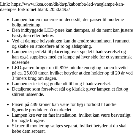
Link:
https://www.ikea.com/dk/da/p/kabomba-led-vaeglampe-kan-
daempes-forkromet-blank-20502492/
Lampen har en moderne art deco-stil, der passer til moderne
boligindretning.
Den indbyggede LED-pære kan dæmpes, så du nemt kan justere
lysstyrken efter behov.
Ved at dæmpe belysningen kan du ændre stemningen i rummet
og skabe en atmosfære af ro og afslapning.
Lampen er perfekt til placering over spejlet i badeværelset og
kan også suppleres med en lampe på hver side for et symmetrisk
udseende.
LED-pæren bruger op til 85% mindre energi og har en levetid
på ca. 25.000 timer, hvilket betyder at den holder op til 20 år ved
3 timers brug om dagen.
Lampen er testet og godkendt til brug i badeværelset.
Detaljerne som forsølvet stål og klarlak giver lampen et flot og
stilrent udseende.
Prisen på 449 kroner kan være for høj i forhold til andre
lignende produkter på markedet.
Lampen kræver en fast installation, hvilket kan være besværligt
for nogle brugere.
Skruer til montering sælges separat, hvilket betyder at du skal
købe dem separat.