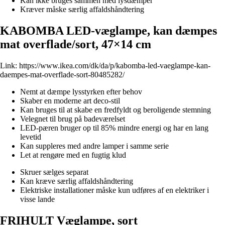
Kan ikke bruges sammen med lysdæmper
Kræver måske særlig affaldshåndtering
KABOMBA LED-væglampe, kan dæmpes
mat overflade/sort, 47×14 cm
Link:
https://www.ikea.com/dk/da/p/kabomba-led-vaeglampe-kan-
daempes-mat-overflade-sort-80485282/
Nemt at dæmpe lysstyrken efter behov
Skaber en moderne art deco-stil
Kan bruges til at skabe en fredfyldt og beroligende stemning
Velegnet til brug på badeværelset
LED-pæren bruger op til 85% mindre energi og har en lang
levetid
Kan suppleres med andre lamper i samme serie
Let at rengøre med en fugtig klud
Skruer sælges separat
Kan kræve særlig affaldshåndtering
Elektriske installationer måske kun udføres af en elektriker i
visse lande
FRIHULT Væglampe, sort