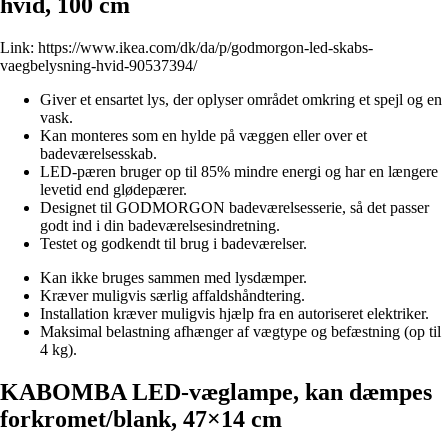
hvid, 100 cm
Link:
https://www.ikea.com/dk/da/p/godmorgon-led-skabs-
vaegbelysning-hvid-90537394/
Giver et ensartet lys, der oplyser området omkring et spejl og en
vask.
Kan monteres som en hylde på væggen eller over et
badeværelsesskab.
LED-pæren bruger op til 85% mindre energi og har en længere
levetid end glødepærer.
Designet til GODMORGON badeværelsesserie, så det passer
godt ind i din badeværelsesindretning.
Testet og godkendt til brug i badeværelser.
Kan ikke bruges sammen med lysdæmper.
Kræver muligvis særlig affaldshåndtering.
Installation kræver muligvis hjælp fra en autoriseret elektriker.
Maksimal belastning afhænger af vægtype og befæstning (op til
4 kg).
KABOMBA LED-væglampe, kan dæmpes
forkromet/blank, 47×14 cm