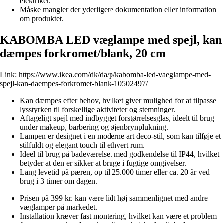
elektriker.
Måske mangler der yderligere dokumentation eller information
om produktet.
KABOMBA LED væglampe med spejl, kan
dæmpes forkromet/blank, 20 cm
Link:
https://www.ikea.com/dk/da/p/kabomba-led-vaeglampe-med-
spejl-kan-daempes-forkromet-blank-10502497/
Kan dæmpes efter behov, hvilket giver mulighed for at tilpasse
lysstyrken til forskellige aktiviteter og stemninger.
Aftageligt spejl med indbygget forstørrelsesglas, ideelt til brug
under makeup, barbering og øjenbrynplukning.
Lampen er designet i en moderne art deco-stil, som kan tilføje et
stilfuldt og elegant touch til ethvert rum.
Ideel til brug på badeværelset med godkendelse til IP44, hvilket
betyder at den er sikker at bruge i fugtige omgivelser.
Lang levetid på pæren, op til 25.000 timer eller ca. 20 år ved
brug i 3 timer om dagen.
Prisen på 399 kr. kan være lidt høj sammenlignet med andre
væglamper på markedet.
Installation kræver fast montering, hvilket kan være et problem