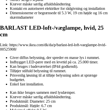
Kræver måske særlig affaldshåndtering
Kontakt en autoriseret elektriker for rådgivning og installation
Dimensionerne er begrænsede til 5.3 W, 19 cm højde og 16 cm
skærmdiameter
BARLAST LED-loft-/væglampe, hvid, 25
cm
Link:
https://www.ikea.com/dk/da/p/barlast-led-loft-vaeglampe-hvid-
00525908/
Giver diffus belysning, der spreder en masse lys i rummet.
Indbygget LED-pære med en levetid på ca. 25.000 timer.
Kan bruges i badeværelset (IP44 godkendt).
Tilføjer stilfuld belysning til rummet.
Prisvenlig løsning til at tilføje belysning uden at sprænge
budgettet.
Enkel fast installation.
Kan ikke bruges sammen med lysdæmper.
Kræver måske særlig affaldshåndtering.
Produktmål: Diameter: 25 cm
Produktmål: Højde: 6.7 cm