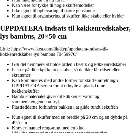
Kan være for tykke til nogle skuffemodeller
Ikke egnet til opbevaring af større genstande
Kun egnet til organisering af skuffer, ikke skabe eller hylder
UPPDATERA Indsats til køkkenredskaber,
lys bambus, 20×50 cm
Link:
https://www.ikea.com/dk/da/p/uppdatera-indsats-til-
kokkenredskaber-lys-bambus-70459976/
Gør det nemmere at holde orden i bestik og køkkenredskaber
Passer på dine køkkenredskaber, så de ikke får ridser eller
skrammer
Kan kombineres med andre former for skuffeindretning i
UPPDATERA serien for at udnytte al plads i dine
køkkenskuffer
Bambusmaterialet giver dit køkken et varmt og
sammenhængende udtryk
Plastfødderne forhindrer bakken i at glide rundt i skuffen
Kun egnet til skuffer med en bredde på 20 cm og en dybde på
49.5 cm
Kræver manuel rengøring med en klud