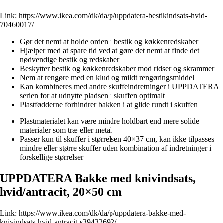
Link:
https://www.ikea.com/dk/da/p/uppdatera-bestikindsats-hvid-
70460017/
Gør det nemt at holde orden i bestik og køkkenredskaber
Hjælper med at spare tid ved at gøre det nemt at finde det
nødvendige bestik og redskaber
Beskytter bestik og køkkenredskaber mod ridser og skrammer
Nem at rengøre med en klud og mildt rengøringsmiddel
Kan kombineres med andre skuffeindretninger i UPPDATERA
serien for at udnytte pladsen i skuffen optimalt
Plastfødderne forhindrer bakken i at glide rundt i skuffen
Plastmaterialet kan være mindre holdbart end mere solide
materialer som træ eller metal
Passer kun til skuffer i størrelsen 40×37 cm, kan ikke tilpasses
mindre eller større skuffer uden kombination af indretninger i
forskellige størrelser
UPPDATERA Bakke med knivindsats,
hvid/antracit, 20×50 cm
Link:
https://www.ikea.com/dk/da/p/uppdatera-bakke-med-
knivindsats-hvid-antracit-s39432692/