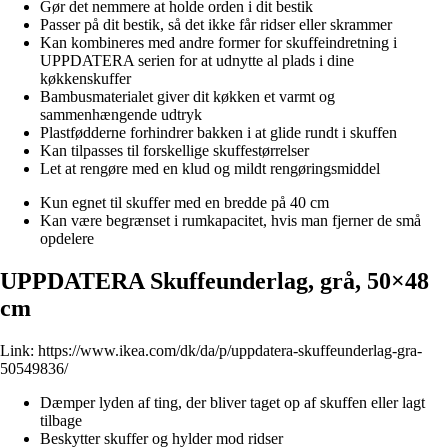
Gør det nemmere at holde orden i dit bestik
Passer på dit bestik, så det ikke får ridser eller skrammer
Kan kombineres med andre former for skuffeindretning i
UPPDATERA serien for at udnytte al plads i dine
køkkenskuffer
Bambusmaterialet giver dit køkken et varmt og
sammenhængende udtryk
Plastfødderne forhindrer bakken i at glide rundt i skuffen
Kan tilpasses til forskellige skuffestørrelser
Let at rengøre med en klud og mildt rengøringsmiddel
Kun egnet til skuffer med en bredde på 40 cm
Kan være begrænset i rumkapacitet, hvis man fjerner de små
opdelere
UPPDATERA Skuffeunderlag, grå, 50×48
cm
Link:
https://www.ikea.com/dk/da/p/uppdatera-skuffeunderlag-gra-
50549836/
Dæmper lyden af ting, der bliver taget op af skuffen eller lagt
tilbage
Beskytter skuffer og hylder mod ridser