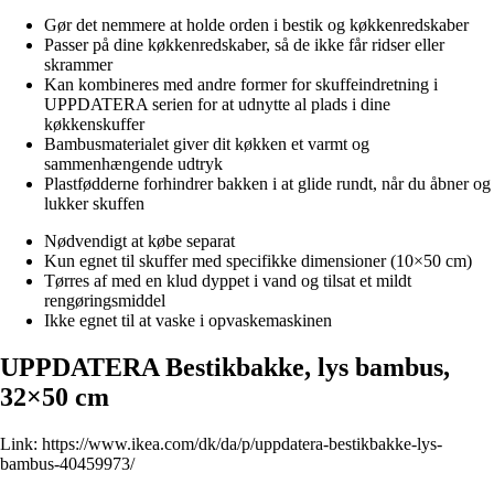
Gør det nemmere at holde orden i bestik og køkkenredskaber
Passer på dine køkkenredskaber, så de ikke får ridser eller
skrammer
Kan kombineres med andre former for skuffeindretning i
UPPDATERA serien for at udnytte al plads i dine
køkkenskuffer
Bambusmaterialet giver dit køkken et varmt og
sammenhængende udtryk
Plastfødderne forhindrer bakken i at glide rundt, når du åbner og
lukker skuffen
Nødvendigt at købe separat
Kun egnet til skuffer med specifikke dimensioner (10×50 cm)
Tørres af med en klud dyppet i vand og tilsat et mildt
rengøringsmiddel
Ikke egnet til at vaske i opvaskemaskinen
UPPDATERA Bestikbakke, lys bambus,
32×50 cm
Link:
https://www.ikea.com/dk/da/p/uppdatera-bestikbakke-lys-
bambus-40459973/