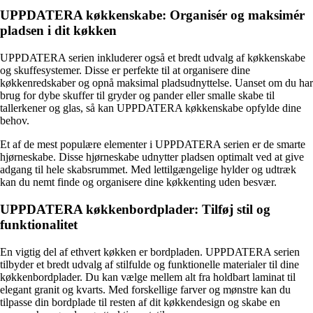
UPPDATERA køkkenskabe: Organisér og maksimér
pladsen i dit køkken
UPPDATERA serien inkluderer også et bredt udvalg af køkkenskabe
og skuffesystemer. Disse er perfekte til at organisere dine
køkkenredskaber og opnå maksimal pladsudnyttelse. Uanset om du har
brug for dybe skuffer til gryder og pander eller smalle skabe til
tallerkener og glas, så kan UPPDATERA køkkenskabe opfylde dine
behov.
Et af de mest populære elementer i UPPDATERA serien er de smarte
hjørneskabe. Disse hjørneskabe udnytter pladsen optimalt ved at give
adgang til hele skabsrummet. Med lettilgængelige hylder og udtræk
kan du nemt finde og organisere dine køkkenting uden besvær.
UPPDATERA køkkenbordplader: Tilføj stil og
funktionalitet
En vigtig del af ethvert køkken er bordpladen. UPPDATERA serien
tilbyder et bredt udvalg af stilfulde og funktionelle materialer til dine
køkkenbordplader. Du kan vælge mellem alt fra holdbart laminat til
elegant granit og kvarts. Med forskellige farver og mønstre kan du
tilpasse din bordplade til resten af dit køkkendesign og skabe en