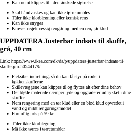
Kan nemt klippes til i den ønskede størrelse
Skal håndvaskes og kan ikke tørretumbles
Tåler ikke klorblegning eller kemisk rens
Kan ikke stryges
Kræver regelmæssig rengøring med en ren, tør klud
UPPDATERA Justerbar indsats til skuffe,
grå, 40 cm
Link:
https://www.ikea.com/dk/da/p/uppdatera-justerbar-indsats-til-
skuffe-gra-50544179/
Fleksibel indretning, så du kan få styr på rodet i
køkkenskufferne
Skillevæggene kan klippes til og flyttes alt efter dine behov
Det bløde materiale dæmper lyde og opgraderer udtrykket i dine
skuffer
Nem rengøring med en tør klud eller en blød klud opvredet i
vand og mildt rengøringsmiddel
Fornuftig pris på 59 kr.
Tåler ikke klorblegning
Må ikke tørres i tørretumbler