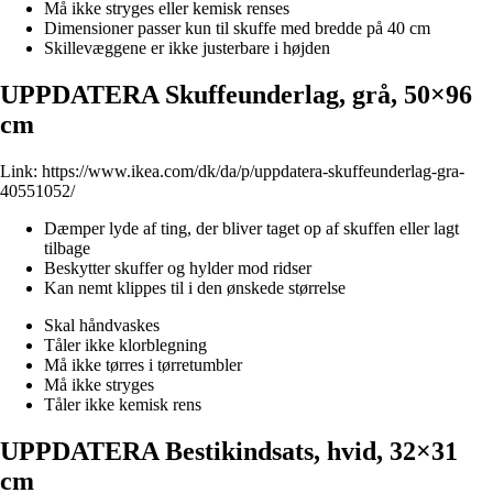
Må ikke stryges eller kemisk renses
Dimensioner passer kun til skuffe med bredde på 40 cm
Skillevæggene er ikke justerbare i højden
UPPDATERA Skuffeunderlag, grå, 50×96
cm
Link:
https://www.ikea.com/dk/da/p/uppdatera-skuffeunderlag-gra-
40551052/
Dæmper lyde af ting, der bliver taget op af skuffen eller lagt
tilbage
Beskytter skuffer og hylder mod ridser
Kan nemt klippes til i den ønskede størrelse
Skal håndvaskes
Tåler ikke klorblegning
Må ikke tørres i tørretumbler
Må ikke stryges
Tåler ikke kemisk rens
UPPDATERA Bestikindsats, hvid, 32×31
cm