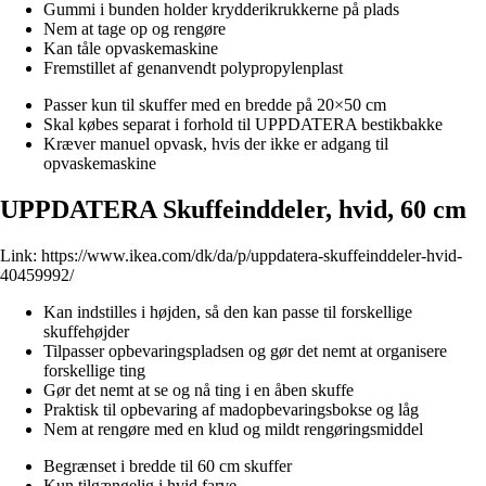
Gummi i bunden holder krydderikrukkerne på plads
Nem at tage op og rengøre
Kan tåle opvaskemaskine
Fremstillet af genanvendt polypropylenplast
Passer kun til skuffer med en bredde på 20×50 cm
Skal købes separat i forhold til UPPDATERA bestikbakke
Kræver manuel opvask, hvis der ikke er adgang til
opvaskemaskine
UPPDATERA Skuffeinddeler, hvid, 60 cm
Link:
https://www.ikea.com/dk/da/p/uppdatera-skuffeinddeler-hvid-
40459992/
Kan indstilles i højden, så den kan passe til forskellige
skuffehøjder
Tilpasser opbevaringspladsen og gør det nemt at organisere
forskellige ting
Gør det nemt at se og nå ting i en åben skuffe
Praktisk til opbevaring af madopbevaringsbokse og låg
Nem at rengøre med en klud og mildt rengøringsmiddel
Begrænset i bredde til 60 cm skuffer
Kun tilgængelig i hvid farve