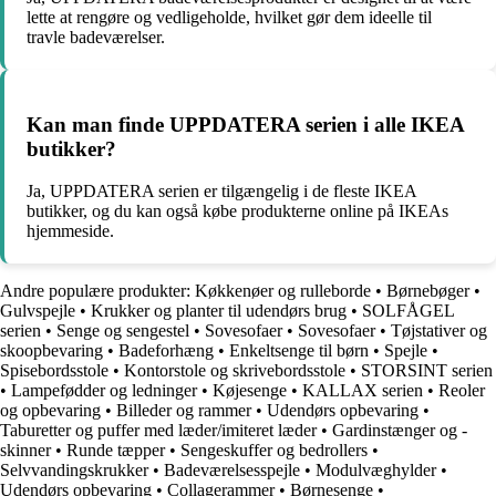
lette at rengøre og vedligeholde, hvilket gør dem ideelle til
travle badeværelser.
Kan man finde UPPDATERA serien i alle IKEA
butikker?
Ja, UPPDATERA serien er tilgængelig i de fleste IKEA
butikker, og du kan også købe produkterne online på IKEAs
hjemmeside.
Andre populære produkter:
Køkkenøer og rulleborde
•
Børnebøger
•
Gulvspejle
•
Krukker og planter til udendørs brug
•
SOLFÅGEL
serien
•
Senge og sengestel
•
Sovesofaer
•
Sovesofaer
•
Tøjstativer og
skoopbevaring
•
Badeforhæng
•
Enkeltsenge til børn
•
Spejle
•
Spisebordsstole
•
Kontorstole og skrivebordsstole
•
STORSINT serien
•
Lampefødder og ledninger
•
Køjesenge
•
KALLAX serien
•
Reoler
og opbevaring
•
Billeder og rammer
•
Udendørs opbevaring
•
Taburetter og puffer med læder/imiteret læder
•
Gardinstænger og -
skinner
•
Runde tæpper
•
Sengeskuffer og bedrollers
•
Selvvandingskrukker
•
Badeværelsesspejle
•
Modulvæghylder
•
Udendørs opbevaring
•
Collagerammer
•
Børnesenge
•