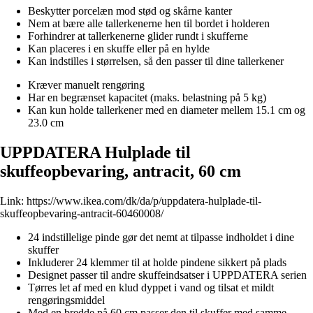
Beskytter porcelæn mod stød og skårne kanter
Nem at bære alle tallerkenerne hen til bordet i holderen
Forhindrer at tallerkenerne glider rundt i skufferne
Kan placeres i en skuffe eller på en hylde
Kan indstilles i størrelsen, så den passer til dine tallerkener
Kræver manuelt rengøring
Har en begrænset kapacitet (maks. belastning på 5 kg)
Kan kun holde tallerkener med en diameter mellem 15.1 cm og
23.0 cm
UPPDATERA Hulplade til
skuffeopbevaring, antracit, 60 cm
Link:
https://www.ikea.com/dk/da/p/uppdatera-hulplade-til-
skuffeopbevaring-antracit-60460008/
24 indstillelige pinde gør det nemt at tilpasse indholdet i dine
skuffer
Inkluderer 24 klemmer til at holde pindene sikkert på plads
Designet passer til andre skuffeindsatser i UPPDATERA serien
Tørres let af med en klud dyppet i vand og tilsat et mildt
rengøringsmiddel
Med en bredde på 60 cm passer den til skuffer med samme