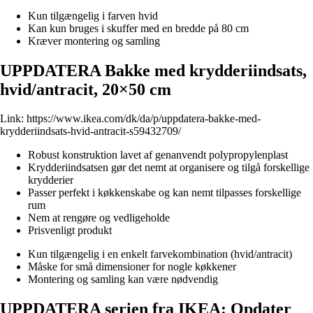
Kun tilgængelig i farven hvid
Kan kun bruges i skuffer med en bredde på 80 cm
Kræver montering og samling
UPPDATERA Bakke med krydderiindsats,
hvid/antracit, 20×50 cm
Link:
https://www.ikea.com/dk/da/p/uppdatera-bakke-med-
krydderiindsats-hvid-antracit-s59432709/
Robust konstruktion lavet af genanvendt polypropylenplast
Krydderiindsatsen gør det nemt at organisere og tilgå forskellige
krydderier
Passer perfekt i køkkenskabe og kan nemt tilpasses forskellige
rum
Nem at rengøre og vedligeholde
Prisvenligt produkt
Kun tilgængelig i en enkelt farvekombination (hvid/antracit)
Måske for små dimensioner for nogle køkkener
Montering og samling kan være nødvendig
UPPDATERA serien fra IKEA: Opdater