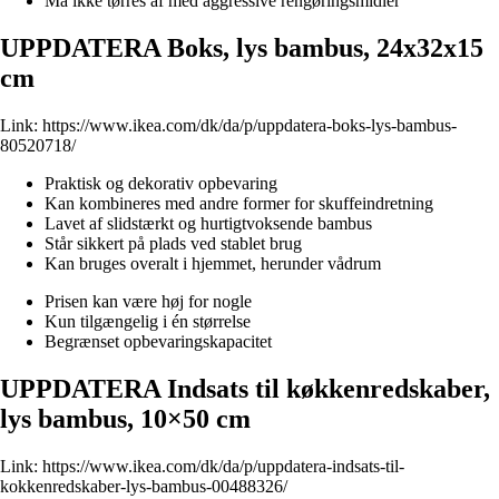
Må ikke tørres af med aggressive rengøringsmidler
UPPDATERA Boks, lys bambus, 24x32x15
cm
Link:
https://www.ikea.com/dk/da/p/uppdatera-boks-lys-bambus-
80520718/
Praktisk og dekorativ opbevaring
Kan kombineres med andre former for skuffeindretning
Lavet af slidstærkt og hurtigtvoksende bambus
Står sikkert på plads ved stablet brug
Kan bruges overalt i hjemmet, herunder vådrum
Prisen kan være høj for nogle
Kun tilgængelig i én størrelse
Begrænset opbevaringskapacitet
UPPDATERA Indsats til køkkenredskaber,
lys bambus, 10×50 cm
Link:
https://www.ikea.com/dk/da/p/uppdatera-indsats-til-
kokkenredskaber-lys-bambus-00488326/