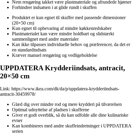
Nem rengøring takket være plastmateriale og afrundede hjørner
Forhindrer indsatsen i at glide rundt i skuffen
Produktet er kun egnet til skuffer med passende dimensioner
(20×50 cm)
Kun egnet til opbevaring af mindre køkkenredskaber
Plastmaterialet kan være mindre holdbart og slidstærkt
sammenlignet med andre materialer
Kan ikke tilpasses individuelle behov og præferencer, da det er
en standardindsats
Kræver manuel rengøring og vedligeholdelse
UPPDATERA Krydderiindsats, antracit,
20×50 cm
Link:
https://www.ikea.com/dk/da/p/uppdatera-krydderiindsats-
antracit-30459978/
Glæd dig over mindre rod og mere krydderi på tilværelsen
Optimal udnyttelse af pladsen i skufferne
Giver et godt overblik, så du kan udfolde alle dine kulinariske
evner
Kan kombineres med andre skuffeindretninger i UPPDATERA
serien