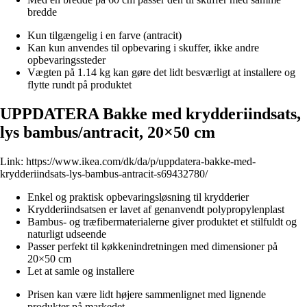
bredde
Kun tilgængelig i en farve (antracit)
Kan kun anvendes til opbevaring i skuffer, ikke andre
opbevaringssteder
Vægten på 1.14 kg kan gøre det lidt besværligt at installere og
flytte rundt på produktet
UPPDATERA Bakke med krydderiindsats,
lys bambus/antracit, 20×50 cm
Link:
https://www.ikea.com/dk/da/p/uppdatera-bakke-med-
krydderiindsats-lys-bambus-antracit-s69432780/
Enkel og praktisk opbevaringsløsning til krydderier
Krydderiindsatsen er lavet af genanvendt polypropylenplast
Bambus- og træfibermaterialerne giver produktet et stilfuldt og
naturligt udseende
Passer perfekt til køkkenindretningen med dimensioner på
20×50 cm
Let at samle og installere
Prisen kan være lidt højere sammenlignet med lignende
produkter på markedet