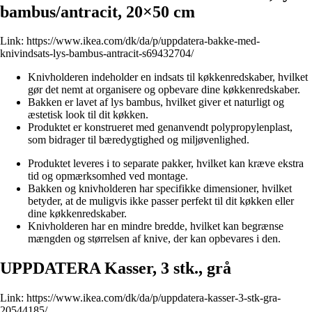
bambus/antracit, 20×50 cm
Link:
https://www.ikea.com/dk/da/p/uppdatera-bakke-med-
knivindsats-lys-bambus-antracit-s69432704/
Knivholderen indeholder en indsats til køkkenredskaber, hvilket
gør det nemt at organisere og opbevare dine køkkenredskaber.
Bakken er lavet af lys bambus, hvilket giver et naturligt og
æstetisk look til dit køkken.
Produktet er konstrueret med genanvendt polypropylenplast,
som bidrager til bæredygtighed og miljøvenlighed.
Produktet leveres i to separate pakker, hvilket kan kræve ekstra
tid og opmærksomhed ved montage.
Bakken og knivholderen har specifikke dimensioner, hvilket
betyder, at de muligvis ikke passer perfekt til dit køkken eller
dine køkkenredskaber.
Knivholderen har en mindre bredde, hvilket kan begrænse
mængden og størrelsen af ​​knive, der kan opbevares i den.
UPPDATERA Kasser, 3 stk., grå
Link:
https://www.ikea.com/dk/da/p/uppdatera-kasser-3-stk-gra-
20544185/