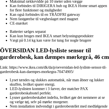
Maksimal rækkevidde på 10 meter uden vægge
Kan forbindes til DIRIGERA hub og IKEA Home smart appen
for flere funktioner og muligheder
Kan også forbindes til en TRÅDFRI gateway
Nem fastgørelse til vægbeslaget med magnet
CE-mærket
Batterier sælges separat
Kan kun bruges med IKEA smart belysningsprodukter
Vægt på 0.14 kg kan være for tung for nogle brugere
ÖVERSIDAN LED-lysliste sensor til
garderobesk, kan dæmpes mørkegrå, 46 cm
Link:
https://www.ikea.com/dk/da/p/oeversidan-led-lysliste-sensor-til-
garderobesk-kan-daempes-morkegra-70474905/
Lyset tændes og slukkes automatisk, når man åbner og lukker
skuffen, hvilket sparer energi.
LED-lyslisten kommer i 3 farver, der matcher PAX
garderobeskabsstel perfekt.
Lysner garderobeskabet indefra, hvilket gør det nemmere at se
og vælge tøj, selv på mørke morgener.
Nem installation indvendigt i garderobestellet med medfølgende