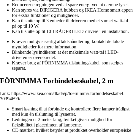
Reducerer elregningen ved at spare energi ved at dæmpe lyset.
Kan styres via DIRIGERA hubben og IKEA Home smart appen
for ekstra funktioner og muligheder.
Kan tilslutte op til 3 enheder til driveren med et samlet watt-tal
på op til 10 W.
Kan tilslutte op til 10 TRÅDFRI LED-drivere i en installation.
Kræver muligvis særlig affaldshåndtering, kontakt de lokale
myndigheder for mere information.
Blinkende lys indikerer, at det maksimale watt-tal i LED-
driveren er overskredet.
Kræver brug af FÖRNIMMA tilslutningskabel, som sælges
separat.
FÖRNIMMA Forbindelseskabel, 2 m
Link:
https://www.ikea.com/dk/da/p/foernimma-forbindelseskabel-
30394699/
Smart løsning til at forbinde og kontrollere flere lamper trådløst
med kun én tilslutning til lysnettet.
Ledningen er 2 meter lang, hvilket giver mulighed for
fleksibilitet i placeringen af lamperne.
CE-mærket, hvilket betyder at produktet overholder europæiske