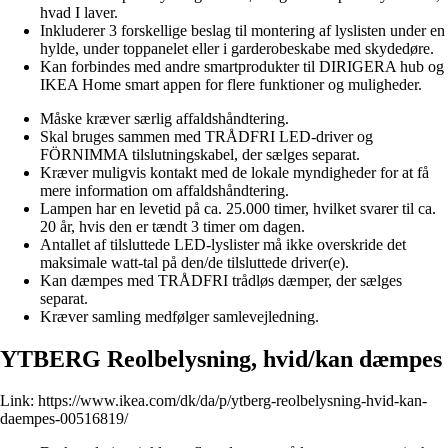
hvad I laver.
Inkluderer 3 forskellige beslag til montering af lyslisten under en
hylde, under toppanelet eller i garderobeskabe med skydedøre.
Kan forbindes med andre smartprodukter til DIRIGERA hub og
IKEA Home smart appen for flere funktioner og muligheder.
Måske kræver særlig affaldshåndtering.
Skal bruges sammen med TRÅDFRI LED-driver og
FÖRNIMMA tilslutningskabel, der sælges separat.
Kræver muligvis kontakt med de lokale myndigheder for at få
mere information om affaldshåndtering.
Lampen har en levetid på ca. 25.000 timer, hvilket svarer til ca.
20 år, hvis den er tændt 3 timer om dagen.
Antallet af tilsluttede LED-lyslister må ikke overskride det
maksimale watt-tal på den/de tilsluttede driver(e).
Kan dæmpes med TRÅDFRI trådløs dæmper, der sælges
separat.
Kræver samling medfølger samlevejledning.
YTBERG Reolbelysning, hvid/kan dæmpes
Link:
https://www.ikea.com/dk/da/p/ytberg-reolbelysning-hvid-kan-
daempes-00516819/