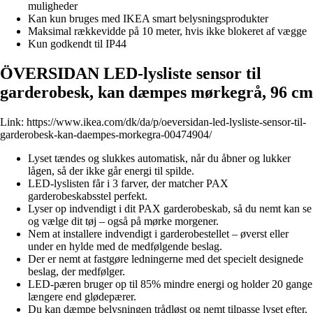
muligheder
Kan kun bruges med IKEA smart belysningsprodukter
Maksimal rækkevidde på 10 meter, hvis ikke blokeret af vægge
Kun godkendt til IP44
ÖVERSIDAN LED-lysliste sensor til
garderobesk, kan dæmpes mørkegrå, 96 cm
Link:
https://www.ikea.com/dk/da/p/oeversidan-led-lysliste-sensor-til-
garderobesk-kan-daempes-morkegra-00474904/
Lyset tændes og slukkes automatisk, når du åbner og lukker
lågen, så der ikke går energi til spilde.
LED-lyslisten får i 3 farver, der matcher PAX
garderobeskabsstel perfekt.
Lyser op indvendigt i dit PAX garderobeskab, så du nemt kan se
og vælge dit tøj – også på mørke morgener.
Nem at installere indvendigt i garderobestellet – øverst eller
under en hylde med de medfølgende beslag.
Der er nemt at fastgøre ledningerne med det specielt designede
beslag, der medfølger.
LED-pæren bruger op til 85% mindre energi og holder 20 gange
længere end glødepærer.
Du kan dæmpe belysningen trådløst og nemt tilpasse lyset efter,