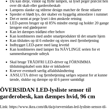
Du kan dreje, vinkle og flytte lampen, så lyset peger præcist hen
over dit skab eller garderobeskab
Lampens slanke og stilrene design matcher de fleste stilarter
Spreder et blødt lys, der skaber en hyggelig atmosfære i rummet
Det er nemt at pege lyset i den ønskede retning
LED-pæren bruger op til 85% mindre energi og holder 20 gange
længere end glødepærer
Kan let dæmpes trådløst efter behov
Kan kombineres med andre smartprodukter til det smarte hjem
Kan tilsluttes op til 6 enheder og styres med fjernbetjening
Indbygget LED-pære med lang levetid
Kan kombineres med lamper fra NÄVLINGE serien for et
sammenhængende udtryk
Skal bruge TRÅDFRI LED-driver og FÖRNIMMA
tilslutningskabel som ikke er inkluderet
Kræver eventuelt særlig affaldshåndtering
ANSLUTA driver og fjernbetjening sælges separat for at kunne
tænde, slukke og dæmpe op til 6 pærer samtidigt
ÖVERSIDAN LED-lysliste sensor til
garderobesk, kan dæmpes hvid, 96 cm
Link:
https://www.ikea.com/dk/da/p/oeversidan-led-lysliste-sensor-til-