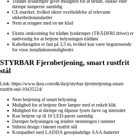
Trådløs lysdæmper giver mulighed for at tænde, slukke eller
dæmpe lamperne samtidig
CE-mærket, hvilket sikrer overholdelse af relevante
sikkerhedsstandarder
Nem at rengøre med en tør klud
Ekstra omkostning for trådløs lysdæmper (TRÅDFRI driver) er
nødvendig for at betjene belysningen trådløst
Kabellængden er fast på 3,5 m, hvilket kan være begrænsende
for visse installationsmuligheder
STYRBAR Fjernbetjening, smart rustfrit
stål
Link:
https://www.ikea.com/dk/da/p/styrbar-fjernbetjening-smart-
rustfrit-stal-10435224/
Nem betjening af smart belysning
Mulighed for at betjene flere lamper med et enkelt klik
Mulighed for at dæmpe og tilpasse lysets farve og intensitet
Kan betjene op til 10 LED-pærer samtidig
Dæmper belysningen og ændrer stemningen i rummet
Stilrent design i børstet rustfrit stål
Kompatibel med LADDA genopladelige AAA-batterier