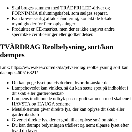
Skal bruges sammen med TRÅDFRI LED-driver og
FÖRNIMMA tilslutningskabel, som sælges separat.
Kan kræve særlig affaldshåndtering, kontakt de lokale
myndigheder for flere oplysninger.
Produktet er CE-mærket, men der er ikke angivet andre
specifikke certificeringer eller godkendelser.
TVÄRDRAG Reolbelysning, sort/kan
dæmpes
Link:
https://www.ikea.com/dk/da/p/tvaerdrag-reolbelysning-sort-kan-
daempes-60516821/
Du kan pege lyset præcis derhen, hvor du ønsker det
Lampehovedet kan vinkles, så du kan sætte spot på indholdet i
dit skab eller garderobeskab
Lampens traditionelle udtryk passer godt sammen med skabene i
HAVSTA og HAUGA serierne
Metalskærmen giver direkte lys, der kan oplyse dit skab eller
garderobeskab
Giver et direkte lys, der er godt til at oplyse små områder
Du kan dæmpe belysningen trådløst og nemt tilpasse lyset efter,
hvad du laver