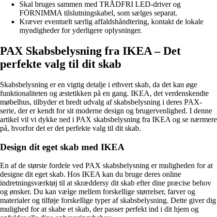
Skal bruges sammen med TRÅDFRI LED-driver og
FÖRNIMMA tilslutningskabel, som sælges separat.
Kræver eventuelt særlig affaldshåndtering, kontakt de lokale
myndigheder for yderligere oplysninger.
PAX Skabsbelysning fra IKEA – Det
perfekte valg til dit skab
Skabsbelysning er en vigtig detalje i ethvert skab, da det kan øge
funktionaliteten og æstetikken på en gang. IKEA, det verdenskendte
møbelhus, tilbyder et bredt udvalg af skabsbelysning i deres PAX-
serie, der er kendt for sit moderne design og brugervenlighed. I denne
artikel vil vi dykke ned i PAX skabsbelysning fra IKEA og se nærmere
på, hvorfor det er det perfekte valg til dit skab.
Design dit eget skab med IKEA
En af de største fordele ved PAX skabsbelysning er muligheden for at
designe dit eget skab. Hos IKEA kan du bruge deres online
indretningsværktøj til at skræddersy dit skab efter dine præcise behov
og ønsker. Du kan vælge mellem forskellige størrelser, farver og
materialer og tilføje forskellige typer af skabsbelysning. Dette giver dig
mulighed for at skabe et skab, der passer perfekt ind i dit hjem og