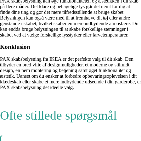
PAX skabsbelysning kan øge funktionaliteten og æstetikken i dit skab
på flere måder. Det klare og behagelige lys gør det nemt for dig at
finde dine ting og gør det mere tilfredsstillende at bruge skabet.
Belysningen kan også være med til at fremhæve dit tøj eller andre
genstande i skabet, hvilket skaber en mere indbydende atmosfære. Du
kan endda bruge belysningen til at skabe forskellige stemninger i
skabet ved at vælge forskellige lysstyrker eller farvetemperaturer.
Konklusion
PAX skabsbelysning fra IKEA er det perfekte valg til dit skab. Den
tilbyder en bred vifte af designmuligheder, et moderne og stilfuldt
design, en nem montering og betjening samt øget funktionalitet og
æstetik. Uanset om du ønsker at forbedre opbevaringsoplevelsen i dit
klædeskab eller skabe et mere indbydende udseende i din garderobe, er
PAX skabsbelysning det ideelle valg.
Ofte stillede spørgsmål