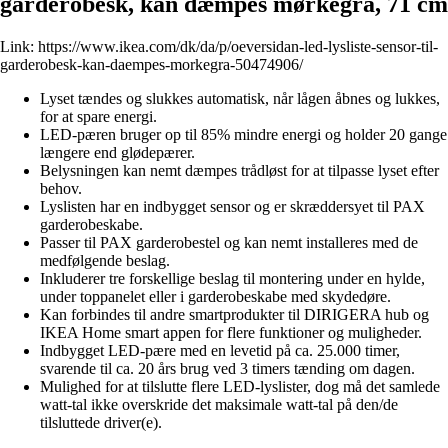
garderobesk, kan dæmpes mørkegrå, 71 cm
Link:
https://www.ikea.com/dk/da/p/oeversidan-led-lysliste-sensor-til-
garderobesk-kan-daempes-morkegra-50474906/
Lyset tændes og slukkes automatisk, når lågen åbnes og lukkes,
for at spare energi.
LED-pæren bruger op til 85% mindre energi og holder 20 gange
længere end glødepærer.
Belysningen kan nemt dæmpes trådløst for at tilpasse lyset efter
behov.
Lyslisten har en indbygget sensor og er skræddersyet til PAX
garderobeskabe.
Passer til PAX garderobestel og kan nemt installeres med de
medfølgende beslag.
Inkluderer tre forskellige beslag til montering under en hylde,
under toppanelet eller i garderobeskabe med skydedøre.
Kan forbindes til andre smartprodukter til DIRIGERA hub og
IKEA Home smart appen for flere funktioner og muligheder.
Indbygget LED-pære med en levetid på ca. 25.000 timer,
svarende til ca. 20 års brug ved 3 timers tænding om dagen.
Mulighed for at tilslutte flere LED-lyslister, dog må det samlede
watt-tal ikke overskride det maksimale watt-tal på den/de
tilsluttede driver(e).