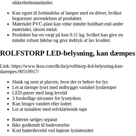
sikkerhedsstandarder.
Kun egnet til forbindelse af lamper med en driver, hvilket
begrænser anvendelsen af produktet.
Materialet PVC-plast kan virke mindre holdbart end andre
materialer, såsom metal.
Produktet har en vægt på kun 0.11 kg, hvilket kan give en
mindre robust følelse og give indtryk af lav kvalitet.
ROLFSTORP LED-belysning, kan dæmpes
Link:
https://www.ikea.com/dk/da/p/rolfstorp-led-belysning-kan-
daempes-90519917/
Slank og nem at placere, hvor der er behov for lys
Let at dæmpe lyset med indbygget variabel lysdæmper
LED-pærer med lang levetid
3 forskellige niveauer for lysstyrken
Kan bruges vandret eller lodret
Let at installere med selvklæbende tape
Batterier sælges separat
Ikke godkendt til badeværelse
Kort batterilevetid ved højeste lysintensitet