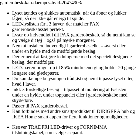
garderobesk-kan-daempes-hvid-20474903/
Lyset tændes og slukkes automatisk, når du åbner og lukker
lågen, så der ikke går energi til spilde.
LED-lyslisten får i 3 farver, der matcher PAX
garderobeskabsstel perfekt.
Lyser op indvendigt i dit PAX garderobeskab, så du nemt kan se
og vælge dit tøj – også på mørke morgener.
Nem at installere indvendigt i garderobestellet – øverst eller
under en hylde med de medfølgende beslag.
Der er nemt at fastgøre ledningerne med det specielt designede
beslag, der medfølger.
LED-pæren bruger op til 85% mindre energi og holder 20 gange
længere end glødepærer.
Du kan dæmpe belysningen trådløst og nemt tilpasse lyset efter,
hvad I laver.
Inkl. 3 forskellige beslag – tilpasset til montering af lyslisten
under en hylde, under toppanelet eller i garderobeskabe med
skydedøre.
Passer til PAX garderobestel.
Kan forbindes med andre smartprodukter til DIRIGERA hub og
IKEA Home smart appen for flere funktioner og muligheder.
Kræver TRÅDFRI LED-driver og FÖRNIMMA
tilslutningskabel, som sælges separat.