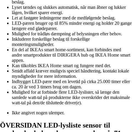
beslag.
Lyset tændes og slukkes automatisk, når man åbner og lukker
lågen, hvilket sparer energi.
Let at fastgøre ledningerne med de medfølgende beslag.
LED-pæren bruger op til 85% mindre energi og holder 20 gange
længere end glødepærer.
Mulighed for trådløs dæmpning af belysningen efter behov.
Inkluderer forskellige beslag til forskellige
monteringsmuligheder.
En del af IKEAs smart home-sortiment, kan forbindes med
andre smartprodukter til DIRIGERA hub og IKEA Home smart
appen.
Kan tilkobles IKEA Home smart og fungere med det.
Smidt affald kræver muligvis speciel håndtering, kontakt lokale
myndigheder for mere information.
Indbygget LED-pære med en levetid på cirka 25.000 timer eller
ca. 20 år ved 3 timers brug om dagen.
Mulighed for at forbinde flere LED-lyslister, så længe den
samlede watt-tal på produkterne ikke overskrider det maksimale
watt-tal på den/de tilsluttede driver(e).
Ikke angivet nogen ulemper.
ÖVERSIDAN LED-lysliste sensor til