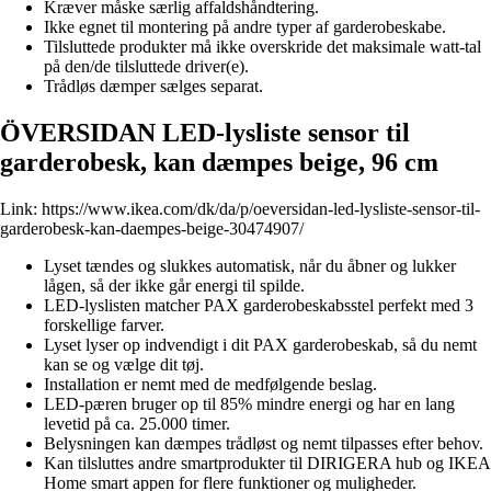
Kræver måske særlig affaldshåndtering.
Ikke egnet til montering på andre typer af garderobeskabe.
Tilsluttede produkter må ikke overskride det maksimale watt-tal
på den/de tilsluttede driver(e).
Trådløs dæmper sælges separat.
ÖVERSIDAN LED-lysliste sensor til
garderobesk, kan dæmpes beige, 96 cm
Link:
https://www.ikea.com/dk/da/p/oeversidan-led-lysliste-sensor-til-
garderobesk-kan-daempes-beige-30474907/
Lyset tændes og slukkes automatisk, når du åbner og lukker
lågen, så der ikke går energi til spilde.
LED-lyslisten matcher PAX garderobeskabsstel perfekt med 3
forskellige farver.
Lyset lyser op indvendigt i dit PAX garderobeskab, så du nemt
kan se og vælge dit tøj.
Installation er nemt med de medfølgende beslag.
LED-pæren bruger op til 85% mindre energi og har en lang
levetid på ca. 25.000 timer.
Belysningen kan dæmpes trådløst og nemt tilpasses efter behov.
Kan tilsluttes andre smartprodukter til DIRIGERA hub og IKEA
Home smart appen for flere funktioner og muligheder.