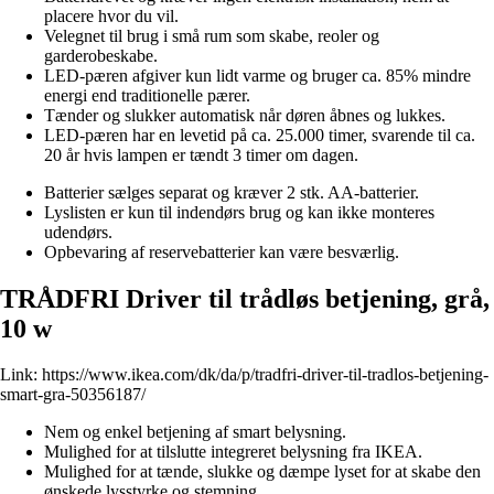
placere hvor du vil.
Velegnet til brug i små rum som skabe, reoler og
garderobeskabe.
LED-pæren afgiver kun lidt varme og bruger ca. 85% mindre
energi end traditionelle pærer.
Tænder og slukker automatisk når døren åbnes og lukkes.
LED-pæren har en levetid på ca. 25.000 timer, svarende til ca.
20 år hvis lampen er tændt 3 timer om dagen.
Batterier sælges separat og kræver 2 stk. AA-batterier.
Lyslisten er kun til indendørs brug og kan ikke monteres
udendørs.
Opbevaring af reservebatterier kan være besværlig.
TRÅDFRI Driver til trådløs betjening, grå,
10 w
Link:
https://www.ikea.com/dk/da/p/tradfri-driver-til-tradlos-betjening-
smart-gra-50356187/
Nem og enkel betjening af smart belysning.
Mulighed for at tilslutte integreret belysning fra IKEA.
Mulighed for at tænde, slukke og dæmpe lyset for at skabe den
ønskede lysstyrke og stemning.