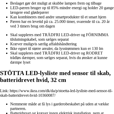
Beslaget gør det muligt at skubbe lampen frem og tilbage
LED-pæren bruger op til 85% mindre energi og holder 20 gange
længere end glødepærer
Kan kombineres med andre smartprodukter til et smart hjem
Pæren har en levetid på ca. 25.000 timer, svarende til ca. 20 år
ved 3 timers brug om dagen
Skal suppleres med TRÅDFRI LED-driver og FÖRNIMMA
tilslutningskabel, som sælges separat
Kræver muligvis særlig affaldshåndtering
Ikke egnet til større arealer, da lysstrømmen kun er 130 lm
Skal suppleres med TRÅDFRI LED-driver og RODRET
trådløs dæmper, som sælges separat, hvis du ønsker at kunne
dæmpe lyset
STÖTTA LED-lysliste med sensor til skab,
batteridrevet hvid, 32 cm
Link:
https://www.ikea.com/dk/da/p/stoetta-led-lysliste-med-sensor-til-
skab-batteridrevet-hvid-10360087/
Nemmeste måde at få lys i garderobeskabet på uden at vække
partneren.
Batteridrevet og kræver ingen elektrisk installation, nem at