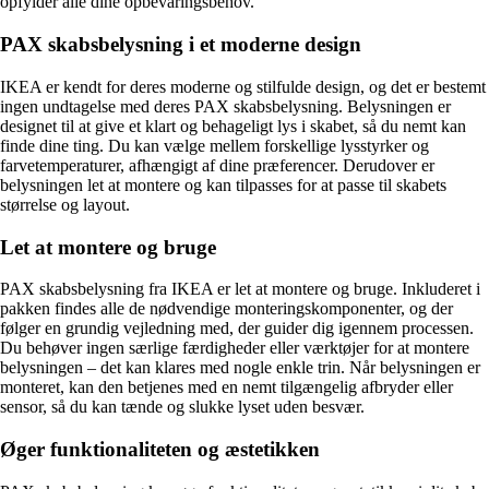
opfylder alle dine opbevaringsbehov.
PAX skabsbelysning i et moderne design
IKEA er kendt for deres moderne og stilfulde design, og det er bestemt
ingen undtagelse med deres PAX skabsbelysning. Belysningen er
designet til at give et klart og behageligt lys i skabet, så du nemt kan
finde dine ting. Du kan vælge mellem forskellige lysstyrker og
farvetemperaturer, afhængigt af dine præferencer. Derudover er
belysningen let at montere og kan tilpasses for at passe til skabets
størrelse og layout.
Let at montere og bruge
PAX skabsbelysning fra IKEA er let at montere og bruge. Inkluderet i
pakken findes alle de nødvendige monteringskomponenter, og der
følger en grundig vejledning med, der guider dig igennem processen.
Du behøver ingen særlige færdigheder eller værktøjer for at montere
belysningen – det kan klares med nogle enkle trin. Når belysningen er
monteret, kan den betjenes med en nemt tilgængelig afbryder eller
sensor, så du kan tænde og slukke lyset uden besvær.
Øger funktionaliteten og æstetikken