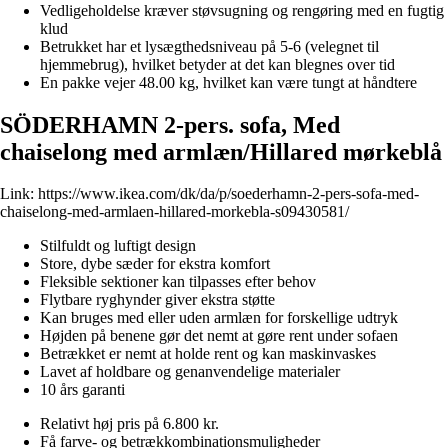
Vedligeholdelse kræver støvsugning og rengøring med en fugtig
klud
Betrukket har et lysægthedsniveau på 5-6 (velegnet til
hjemmebrug), hvilket betyder at det kan blegnes over tid
En pakke vejer 48.00 kg, hvilket kan være tungt at håndtere
SÖDERHAMN 2-pers. sofa, Med
chaiselong med armlæn/Hillared mørkeblå
Link:
https://www.ikea.com/dk/da/p/soederhamn-2-pers-sofa-med-
chaiselong-med-armlaen-hillared-morkebla-s09430581/
Stilfuldt og luftigt design
Store, dybe sæder for ekstra komfort
Fleksible sektioner kan tilpasses efter behov
Flytbare ryghynder giver ekstra støtte
Kan bruges med eller uden armlæn for forskellige udtryk
Højden på benene gør det nemt at gøre rent under sofaen
Betrækket er nemt at holde rent og kan maskinvaskes
Lavet af holdbare og genanvendelige materialer
10 års garanti
Relativt høj pris på 6.800 kr.
Få farve- og betrækkombinationsmuligheder