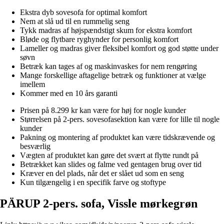
Ekstra dyb sovesofa for optimal komfort
Nem at slå ud til en rummelig seng
Tykk madras af højspændstigt skum for ekstra komfort
Bløde og flytbare ryghynder for personlig komfort
Lameller og madras giver fleksibel komfort og god støtte under
søvn
Betræk kan tages af og maskinvaskes for nem rengøring
Mange forskellige aftagelige betræk og funktioner at vælge
imellem
Kommer med en 10 års garanti
Prisen på 8.299 kr kan være for høj for nogle kunder
Størrelsen på 2-pers. sovesofasektion kan være for lille til nogle
kunder
Pakning og montering af produktet kan være tidskrævende og
besværlig
Vægten af produktet kan gøre det svært at flytte rundt på
Betrækket kan slides og falme ved gentagen brug over tid
Kræver en del plads, når det er slået ud som en seng
Kun tilgængelig i en specifik farve og stoftype
PÄRUP 2-pers. sofa, Vissle mørkegrøn