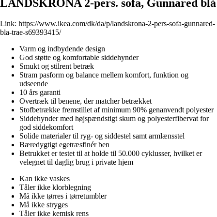
LANDSKRONA 2-pers. sofa, Gunnared blå
Link:
https://www.ikea.com/dk/da/p/landskrona-2-pers-sofa-gunnared-
bla-trae-s69393415/
Varm og indbydende design
God støtte og komfortable siddehynder
Smukt og stilrent betræk
Stram pasform og balance mellem komfort, funktion og
udseende
10 års garanti
Overtræk til benene, der matcher betrækket
Stofbetrække fremstillet af minimum 90% genanvendt polyester
Siddehynder med højspændstigt skum og polyesterfibervat for
god siddekomfort
Solide materialer til ryg- og siddestel samt armlænsstel
Bæredygtigt egetræsfinér ben
Betrukket er testet til at holde til 50.000 cyklusser, hvilket er
velegnet til daglig brug i private hjem
Kan ikke vaskes
Tåler ikke klorblegning
Må ikke tørres i tørretumbler
Må ikke stryges
Tåler ikke kemisk rens