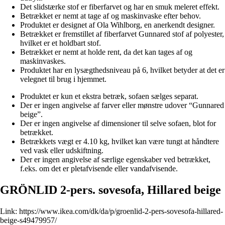
Det slidstærke stof er fiberfarvet og har en smuk meleret effekt.
Betrækket er nemt at tage af og maskinvaske efter behov.
Produktet er designet af Ola Wihlborg, en anerkendt designer.
Betrækket er fremstillet af fiberfarvet Gunnared stof af polyester,
hvilket er et holdbart stof.
Betrækket er nemt at holde rent, da det kan tages af og
maskinvaskes.
Produktet har en lysægthedsniveau på 6, hvilket betyder at det er
velegnet til brug i hjemmet.
Produktet er kun et ekstra betræk, sofaen sælges separat.
Der er ingen angivelse af farver eller mønstre udover “Gunnared
beige”.
Der er ingen angivelse af dimensioner til selve sofaen, blot for
betrækket.
Betrækkets vægt er 4.10 kg, hvilket kan være tungt at håndtere
ved vask eller udskiftning.
Der er ingen angivelse af særlige egenskaber ved betrækket,
f.eks. om det er pletafvisende eller vandafvisende.
GRÖNLID 2-pers. sovesofa, Hillared beige
Link:
https://www.ikea.com/dk/da/p/groenlid-2-pers-sovesofa-hillared-
beige-s49479957/