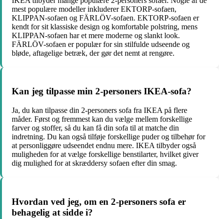
IKEA tilbyder mange populære 2-personers sofaer. Nogle af de
mest populære modeller inkluderer EKTORP-sofaen,
KLIPPAN-sofaen og FÄRLÖV-sofaen. EKTORP-sofaen er
kendt for sit klassiske design og komfortable polstring, mens
KLIPPAN-sofaen har et mere moderne og slankt look.
FÄRLÖV-sofaen er populær for sin stilfulde udseende og
bløde, aftagelige betræk, der gør det nemt at rengøre.
Kan jeg tilpasse min 2-personers IKEA-sofa?
Ja, du kan tilpasse din 2-personers sofa fra IKEA på flere
måder. Først og fremmest kan du vælge mellem forskellige
farver og stoffer, så du kan få din sofa til at matche din
indretning. Du kan også tilføje forskellige puder og tilbehør for
at personliggøre udseendet endnu mere. IKEA tilbyder også
muligheden for at vælge forskellige benstilarter, hvilket giver
dig mulighed for at skræddersy sofaen efter din smag.
Hvordan ved jeg, om en 2-personers sofa er
behagelig at sidde i?