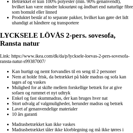
Betrækket er kun 100% polyester (min. 90% genanvendt),
hvilket kan være mindre luksuriøst og åndbart end naturlige fibre
som bomuld eller linned
Produktet består af to separate pakker, hvilket kan gøre det lidt
uhandigt at håndtere og transportere
LYCKSELE LÖVÅS 2-pers. sovesofa,
Ransta natur
Link:
https://www.ikea.com/dk/da/p/lycksele-loevas-2-pers-sovesofa-
ransta-natur-s99387007/
Kan hurtigt og nemt forvandles til en seng til 2 personer
Nem at holde frisk, da betrækket på både madras og sofa kan
tages af og vaskes
Mulighed for at skifte mellem forskellige betræk for at give
sofaen og rummet et nyt udtryk
Enkel og fast skummadras, der kan bruges hver nat
Stort udvalg af valgmuligheder, herunder madras og betræk
Lavet af genanvendelige materialer
10 års garanti
Madrasbetrækket kan ikke vaskes
Madrasbetrækket tåler ikke klorblegning og må ikke tørres i