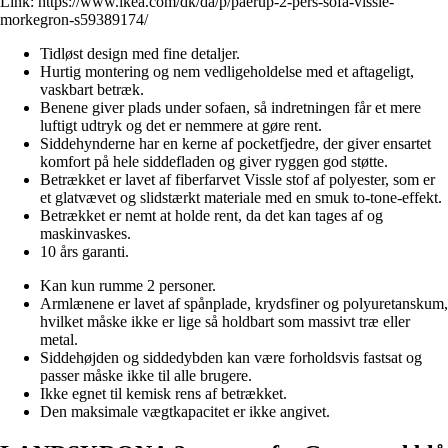
Link:
https://www.ikea.com/dk/da/p/paerup-2-pers-sofa-vissle-
morkegron-s59389174/
Tidløst design med fine detaljer.
Hurtig montering og nem vedligeholdelse med et aftageligt,
vaskbart betræk.
Benene giver plads under sofaen, så indretningen får et mere
luftigt udtryk og det er nemmere at gøre rent.
Siddehynderne har en kerne af pocketfjedre, der giver ensartet
komfort på hele siddefladen og giver ryggen god støtte.
Betrækket er lavet af fiberfarvet Vissle stof af polyester, som er
et glatvævet og slidstærkt materiale med en smuk to-tone-effekt.
Betrækket er nemt at holde rent, da det kan tages af og
maskinvaskes.
10 års garanti.
Kan kun rumme 2 personer.
Armlænene er lavet af spånplade, krydsfiner og polyuretanskum,
hvilket måske ikke er lige så holdbart som massivt træ eller
metal.
Siddehøjden og siddedybden kan være forholdsvis fastsat og
passer måske ikke til alle brugere.
Ikke egnet til kemisk rens af betrækket.
Den maksimale vægtkapacitet er ikke angivet.