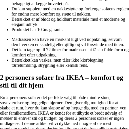
behageligt at lægge hovedet på.
Du kan supplere med en nakkestøtte og forlænge sofaens ryglæn
for endnu mere komfort og støtte til nakken.
Betrækket er af blødt og holdbart materiale med et moderne og
elegant udtryk.
Produktet har 10 års garanti.
Madrassen kan have en markant lugt ved udpakning, selvom
den hverken er skadelig eller giftig og vil forsvinde med tiden.
Det kan tage op til 72 timer for madrassen at få sin fulde form og
komfort efter udpakning.
Betrækket kan vaskes, men tåler ikke klorblegning,
tørretumbling, strygning eller kemisk rens.
2 personers sofaer fra IKEA – komfort og
stil til dit hjem
En 2 personers sofa er det perfekte valg til både mindre stuer,
soveværelser og hyggelige hjørner. Den giver dig mulighed for at
skabe et rum, hvor du kan slappe af og hygge dig med en partner, ven
eller familiemedlem. IKEA er kendt for at tilbyde et bredt udvalg af
møbler til enhver stil og budget, og deres 2 personers sofaer er ingen
undtagelse. I denne artikel vil vi dykke ned i nogle af de mest
populære modeller, deres designfunktioner og de forskellige materialer,