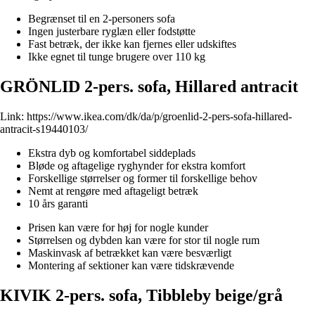
Begrænset til en 2-personers sofa
Ingen justerbare ryglæn eller fodstøtte
Fast betræk, der ikke kan fjernes eller udskiftes
Ikke egnet til tunge brugere over 110 kg
GRÖNLID 2-pers. sofa, Hillared antracit
Link:
https://www.ikea.com/dk/da/p/groenlid-2-pers-sofa-hillared-
antracit-s19440103/
Ekstra dyb og komfortabel siddeplads
Bløde og aftagelige ryghynder for ekstra komfort
Forskellige størrelser og former til forskellige behov
Nemt at rengøre med aftageligt betræk
10 års garanti
Prisen kan være for høj for nogle kunder
Størrelsen og dybden kan være for stor til nogle rum
Maskinvask af betrækket kan være besværligt
Montering af sektioner kan være tidskrævende
KIVIK 2-pers. sofa, Tibbleby beige/grå