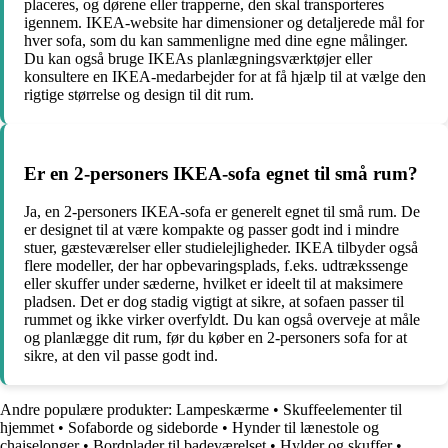
placeres, og dørene eller trapperne, den skal transporteres
igennem. IKEA-website har dimensioner og detaljerede mål for
hver sofa, som du kan sammenligne med dine egne målinger.
Du kan også bruge IKEAs planlægningsværktøjer eller
konsultere en IKEA-medarbejder for at få hjælp til at vælge den
rigtige størrelse og design til dit rum.
Er en 2-personers IKEA-sofa egnet til små rum?
Ja, en 2-personers IKEA-sofa er generelt egnet til små rum. De
er designet til at være kompakte og passer godt ind i mindre
stuer, gæsteværelser eller studielejligheder. IKEA tilbyder også
flere modeller, der har opbevaringsplads, f.eks. udtrækssenge
eller skuffer under sæderne, hvilket er ideelt til at maksimere
pladsen. Det er dog stadig vigtigt at sikre, at sofaen passer til
rummet og ikke virker overfyldt. Du kan også overveje at måle
og planlægge dit rum, før du køber en 2-personers sofa for at
sikre, at den vil passe godt ind.
Andre populære produkter:
Lampeskærme
•
Skuffeelementer til
hjemmet
•
Sofaborde og sideborde
•
Hynder til lænestole og
chaiselonger
•
Bordplader til badeværelset
•
Hylder og skuffer
•