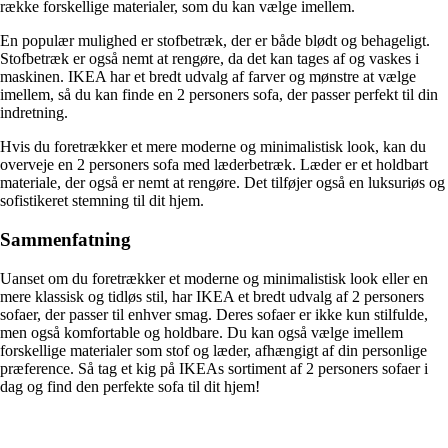
række forskellige materialer, som du kan vælge imellem.
En populær mulighed er stofbetræk, der er både blødt og behageligt.
Stofbetræk er også nemt at rengøre, da det kan tages af og vaskes i
maskinen. IKEA har et bredt udvalg af farver og mønstre at vælge
imellem, så du kan finde en 2 personers sofa, der passer perfekt til din
indretning.
Hvis du foretrækker et mere moderne og minimalistisk look, kan du
overveje en 2 personers sofa med læderbetræk. Læder er et holdbart
materiale, der også er nemt at rengøre. Det tilføjer også en luksuriøs og
sofistikeret stemning til dit hjem.
Sammenfatning
Uanset om du foretrækker et moderne og minimalistisk look eller en
mere klassisk og tidløs stil, har IKEA et bredt udvalg af 2 personers
sofaer, der passer til enhver smag. Deres sofaer er ikke kun stilfulde,
men også komfortable og holdbare. Du kan også vælge imellem
forskellige materialer som stof og læder, afhængigt af din personlige
præference. Så tag et kig på IKEAs sortiment af 2 personers sofaer i
dag og find den perfekte sofa til dit hjem!