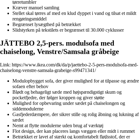
tørretumbler
Kræver manuel samling
Stellet skal tørres af med en klud dyppet i vand og tilsat et mildt
rengøringsmiddel
Begrænset lysægthed på betrækket
Slidstyrken på tekstilets er begrænset til 30.000 cyklusser
JÄTTEBO 2,5-pers. modulsofa med
chaiselong, Venstre/Samsala gråbeige
Link:
https://www.ikea.com/dk/da/p/jaettebo-2-5-pers-modulsofa-med-
chaiselong-venstre-samsala-grabeige-s99471341/
Modulopbygget sofa, der giver mulighed for at tilpasse og ændre
sofaen efter behov
Blødt og behageligt sæde med højspændigstigt skum og
pocketfjedre, der følger kroppen og giver støtte
Mulighed for opbevaring under sædet på chaiselongen og
siddemodulerne
Gasfjederdæmpere, der sikrer stille og rolig åbning og lukning af
sædet
Nemt at flytte modulerne uden brug af værktøj
Flot design, der kan placeres langs væggen eller midt i rummet
Betrækket er lavet af stærkt og komfortabelt fløjlsstof, der er