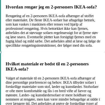
Hvordan rengør jeg en 2-personers IKEA-sofa?
Rengøring af en 2-personers IKEA-sofa afhænger af stoffet
eller materialet. De fleste IKEA-sofaer har aftagelige betræk,
som kan vaskes i maskinen eller renses ved hjælp af
professionel rengøring. Hvis betrækket ikke kan fjernes,
anbefales det at støvsuge sofaen regelmæssigt for at fjerne støv
og løse snavs. Eventuelle pletter kan forsigtigt fjernes med en
fugtig klud og mild sæbe. Det anbefales altid at læse og følge de
specifikke rengøringsinstruktioner, der følger med din sofa.
Hvilket materiale er bedst til en 2-personers
IKEA-sofa?
Valget af materiale til en 2-personers IKEA-sofa afhænger af
dine personlige præferencer og behov. IKEA tilbyder sofaer i
forskellige materialer som stof, læder og kunstlæder. Stofsofaer
er ofte mere komfortable og fås i en bred vifte af farver og
mønstre. Læder- og kunstlædersofaer er mere holdbare og
nemmere at rengøre, men kan være mindre behagelige at sidde i
over længere tid. Det anbefales at prøve de forskellige typer af