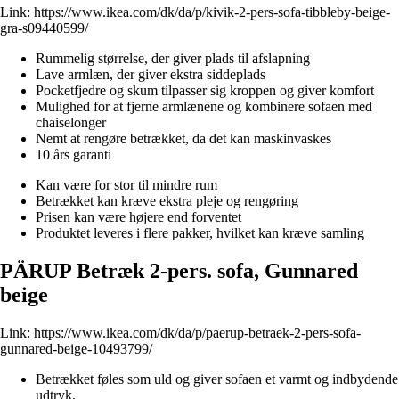
Link:
https://www.ikea.com/dk/da/p/kivik-2-pers-sofa-tibbleby-beige-
gra-s09440599/
Rummelig størrelse, der giver plads til afslapning
Lave armlæn, der giver ekstra siddeplads
Pocketfjedre og skum tilpasser sig kroppen og giver komfort
Mulighed for at fjerne armlænene og kombinere sofaen med
chaiselonger
Nemt at rengøre betrækket, da det kan maskinvaskes
10 års garanti
Kan være for stor til mindre rum
Betrækket kan kræve ekstra pleje og rengøring
Prisen kan være højere end forventet
Produktet leveres i flere pakker, hvilket kan kræve samling
PÄRUP Betræk 2-pers. sofa, Gunnared
beige
Link:
https://www.ikea.com/dk/da/p/paerup-betraek-2-pers-sofa-
gunnared-beige-10493799/
Betrækket føles som uld og giver sofaen et varmt og indbydende
udtryk.