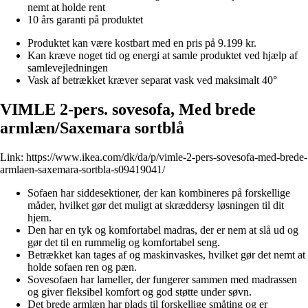
nemt at holde rent
10 års garanti på produktet
Produktet kan være kostbart med en pris på 9.199 kr.
Kan kræve noget tid og energi at samle produktet ved hjælp af
samlevejledningen
Vask af betrækket kræver separat vask ved maksimalt 40°
VIMLE 2-pers. sovesofa, Med brede
armlæn/Saxemara sortblå
Link:
https://www.ikea.com/dk/da/p/vimle-2-pers-sovesofa-med-brede-
armlaen-saxemara-sortbla-s09419041/
Sofaen har siddesektioner, der kan kombineres på forskellige
måder, hvilket gør det muligt at skræddersy løsningen til dit
hjem.
Den har en tyk og komfortabel madras, der er nem at slå ud og
gør det til en rummelig og komfortabel seng.
Betrækket kan tages af og maskinvaskes, hvilket gør det nemt at
holde sofaen ren og pæn.
Sovesofaen har lameller, der fungerer sammen med madrassen
og giver fleksibel komfort og god støtte under søvn.
Det brede armlæn har plads til forskellige småting og er