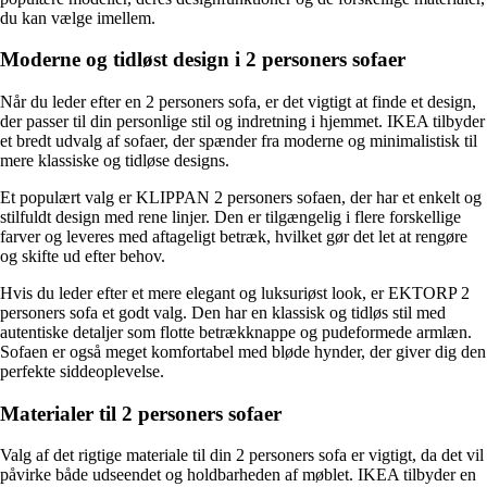
du kan vælge imellem.
Moderne og tidløst design i 2 personers sofaer
Når du leder efter en 2 personers sofa, er det vigtigt at finde et design,
der passer til din personlige stil og indretning i hjemmet. IKEA tilbyder
et bredt udvalg af sofaer, der spænder fra moderne og minimalistisk til
mere klassiske og tidløse designs.
Et populært valg er KLIPPAN 2 personers sofaen, der har et enkelt og
stilfuldt design med rene linjer. Den er tilgængelig i flere forskellige
farver og leveres med aftageligt betræk, hvilket gør det let at rengøre
og skifte ud efter behov.
Hvis du leder efter et mere elegant og luksuriøst look, er EKTORP 2
personers sofa et godt valg. Den har en klassisk og tidløs stil med
autentiske detaljer som flotte betrækknappe og pudeformede armlæn.
Sofaen er også meget komfortabel med bløde hynder, der giver dig den
perfekte siddeoplevelse.
Materialer til 2 personers sofaer
Valg af det rigtige materiale til din 2 personers sofa er vigtigt, da det vil
påvirke både udseendet og holdbarheden af ​​møblet. IKEA tilbyder en