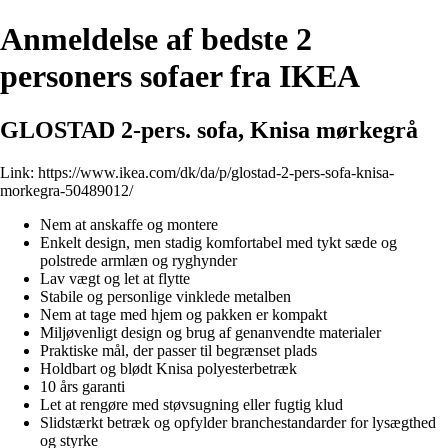
Anmeldelse af bedste 2
personers sofaer fra IKEA
GLOSTAD 2-pers. sofa, Knisa mørkegrå
Link:
https://www.ikea.com/dk/da/p/glostad-2-pers-sofa-knisa-
morkegra-50489012/
Nem at anskaffe og montere
Enkelt design, men stadig komfortabel med tykt sæde og
polstrede armlæn og ryghynder
Lav vægt og let at flytte
Stabile og personlige vinklede metalben
Nem at tage med hjem og pakken er kompakt
Miljøvenligt design og brug af genanvendte materialer
Praktiske mål, der passer til begrænset plads
Holdbart og blødt Knisa polyesterbetræk
10 års garanti
Let at rengøre med støvsugning eller fugtig klud
Slidstærkt betræk og opfylder branchestandarder for lysægthed
og styrke