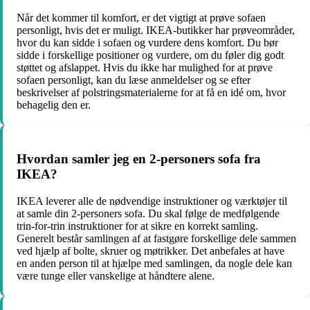
Når det kommer til komfort, er det vigtigt at prøve sofaen
personligt, hvis det er muligt. IKEA-butikker har prøveområder,
hvor du kan sidde i sofaen og vurdere dens komfort. Du bør
sidde i forskellige positioner og vurdere, om du føler dig godt
støttet og afslappet. Hvis du ikke har mulighed for at prøve
sofaen personligt, kan du læse anmeldelser og se efter
beskrivelser af polstringsmaterialerne for at få en idé om, hvor
behagelig den er.
Hvordan samler jeg en 2-personers sofa fra
IKEA?
IKEA leverer alle de nødvendige instruktioner og værktøjer til
at samle din 2-personers sofa. Du skal følge de medfølgende
trin-for-trin instruktioner for at sikre en korrekt samling.
Generelt består samlingen af at fastgøre forskellige dele sammen
ved hjælp af bolte, skruer og møtrikker. Det anbefales at have
en anden person til at hjælpe med samlingen, da nogle dele kan
være tunge eller vanskelige at håndtere alene.