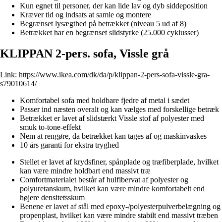
Kun egnet til personer, der kan lide lav og dyb siddeposition
Kræver tid og indsats at samle og montere
Begrænset lysægthed på betrækket (niveau 5 ud af 8)
Betrækket har en begrænset slidstyrke (25.000 cyklusser)
KLIPPAN 2-pers. sofa, Vissle grå
Link:
https://www.ikea.com/dk/da/p/klippan-2-pers-sofa-vissle-gra-
s79010614/
Komfortabel sofa med holdbare fjedre af metal i sædet
Passer ind næsten overalt og kan vælges med forskellige betræk
Betrækket er lavet af slidstærkt Vissle stof af polyester med
smuk to-tone-effekt
Nem at rengøre, da betrækket kan tages af og maskinvaskes
10 års garanti for ekstra tryghed
Stellet er lavet af krydsfiner, spånplade og træfiberplade, hvilket
kan være mindre holdbart end massivt træ
Comfortmaterialet består af hulfibervat af polyester og
polyuretanskum, hvilket kan være mindre komfortabelt end
højere densitetsskum
Benene er lavet af stål med epoxy-/polyesterpulverbelægning og
propenplast, hvilket kan være mindre stabilt end massivt træben